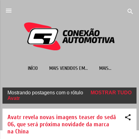
Pular para o conteúdo principal
INÍCIO
MAIS VENDIDOS EM...
MAIS…
Mostrando postagens com o rótulo
MOSTRAR TUDO
P
Avatr
o
s
Avatr revela novas imagens teaser do sedã
t
06, que será próxima novidade da marca
na China
a