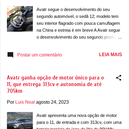
ADS 2.0 da Huawei. Desenvolvido a partir da
Avatr segue o desenvolvimento do seu
plataforma modular CHN da Changan, o
segundo automóvel, o sedã 12; modelo tem
sedã terá um design um tanto quanto
seu interior flagrado com pouca camuflagem
diferenciado por conta do caimento do teto,
na China e estreia é em breve A Avatr segue
assim como já aconteceu com o 11.
o desenvolvimento do seu segundo produto,
Visualmente, ele possui faróis dianteiros em
o 12. O modelo será um sedã, depois da
dois andares, sendo que a marca superior e
marca revelar no ano passado o seu primeiro
LEIA MAIS
Postar um comentário
inferior possuem luzes diurnas (DRL) em
veículo, o utilitário esportivo 11. O sedã teve
LEDs. A parte inferior dos faróis ainda se
algumas imagens do interior flagradas na
conecta é mais compacta, ...
China, indicando um interior bem ousado. As
Avatr ganha opção de motor único para o
imagens foram publicadas no Weibo e
11, que entrega 313cv e autonomia de até
mostra um design bastante limpo. Destaque
705km
do painel do sedã fica por conta do seu
volante com desenho mais quadrado e
Por
Luis Noal
agosto 24, 2023
octogonal, com bases achatadas. Ele ainda é
um volante de três raios com comandos
Avatr apresenta uma nova opção de motor
multifuncionais e que possui detalhes
para o 11, de entrada e com 313cv, com uma
prateados – pelo menos nesse modelo de