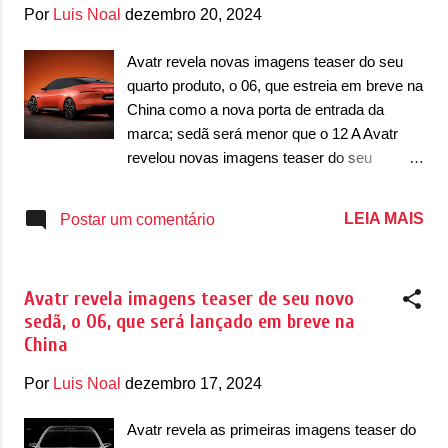
g
Por
Luis Noal
dezembro 20, 2024
e
n
Avatr revela novas imagens teaser do seu
quarto produto, o 06, que estreia em breve na
s
China como a nova porta de entrada da
marca; sedã será menor que o 12 A Avatr
revelou novas imagens teaser do seu
próximo lançamento, o sedã 06. Apesar das
imagens teaser, elas revelam por completo
LEIA MAIS
Postar um comentário
como será o sedã da marca, não mostrando
apenas o interior, detalhes de equipamentos
e mecânica. O 06 vai se unir aos demais
Avatr revela imagens teaser de seu novo
produtos da marca como 11, 12 e 07. O 06
sedã, o 06, que será lançado em breve na
como quarto produto da marca criada em
China
parceria entre a Changan, Huawei e CATL,
terá opções de motor puramente elétrico
Por
Luis Noal
dezembro 17, 2024
(BEV) e também elétrico com extensor de
autonomia (EREV). Em termos de design
Avatr revela as primeiras imagens teaser do
externo, se percebe que o 06 possui uma