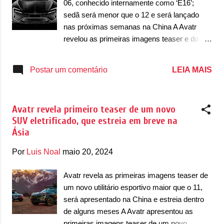
06, conhecido internamente como ‘E16’;
dianteira que trazer faróis divididos em três
sedã será menor que o 12 e será lançado
partes, sendo duas delas com luzes diurnas
nas próximas semanas na China A Avatr
(DRL) em LED. As luzes DRL estão
revelou as primeiras imagens teaser e do
dispostas em ’L’ nas extremidades, além de
desenvolvimento do seu próximo produto,
uma barra horizontal com luzes DRL que não
que será um sedã. Menor que o 12, a
LEIA MAIS
Postar um comentário
se conectam com as demais e os faróis
novidade estreia dentro de alguns meses e
principais estão alocados verticalmente. Os
foi antecipada em primeiras imagens, sketch,
faróis principais e...
em um ambiente escurecido e também dos
Avatr revela primeiro teaser de um novo
protótipos ainda rodando em testes. A
SUV eletrificado, que estreia em breve na
novidade será apresentada entre o final deste
Ásia
ano e o início de 2025 como quarto produto
da marca depois do lançamento do 11, 12 e
Por
Luis Noal
maio 20, 2024
mais recentemente do 07. O 06 estreia como
um sedã mais compacto, de perfil cupê. As
Avatr revela as primeiras imagens teaser de
primeiras imagens mostram o sedã em
um novo utilitário esportivo maior que o 11,
testes de desenvolvimento com uma
será apresentado na China e estreia dentro
camuflagem mais pesada que não permite
de alguns meses A Avatr apresentou as
visualizar muita coisa do design. Conhecido
primeiras imagens teaser de um novo