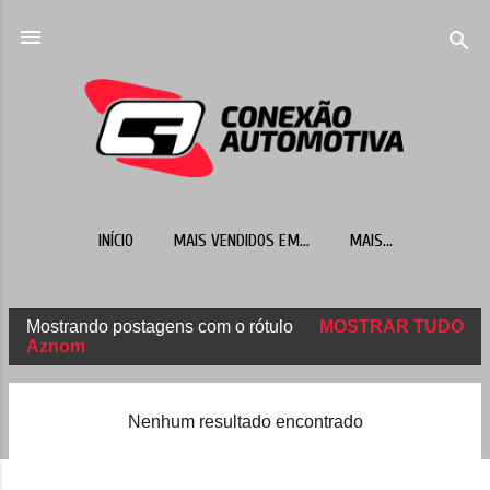
Pular para o conteúdo principal
INÍCIO
MAIS VENDIDOS EM...
MAIS…
Mostrando postagens com o rótulo
MOSTRAR TUDO
P
Aznom
o
s
Nenhum resultado encontrado
t
a