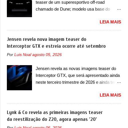
teaser de um superesportivo off-road
imagens teaser, o Formula S será o primeiro
do vinco e uma nova entrada de ar inferio...
chamado de Dune; modelo usa base do
três volumes da Fang Cheng Bao, que
Lamborghini Urus e proposta do Sterrato A
parece se perder na sua identidade com a
LEIA MAIS
Rezvani apresentou as primeiras imagens
Denza. Até o momento, a marca divulgou
teaser de um novo superesportivo que vai
algumas imagens externas e informações
oferecer aos seus consumidores. Trata-se do
Jensen revela nova imagem teaser do
sobre o sedã, que terá seu lançamento ainda
Dune, um cupê superesportivo que terá uma
Interceptor GTX e estreia ocorre até setembro
neste ano de 2026. Em termos de design, o
proposta off-road assim como outros
Formula S segue basicamente as mesmas
Por
Luis Noal
agosto 05, 2026
esportivos recentemente tiveram, como o
linhas do conceito que o antecipou no Salão
Porsche 911 Dakar e o... Lamborghini
de Pequim, que aconteceu no primeiro
Jensen revela as novas imagens teaser do
Huracán Sterrato. E o modelo italiano tem
semestre. Na dianteira, o sedã conta com
Interceptor GTX, que será apresentado ainda
grande parte no desenvolvimento do Dune.
faróis mais quadrados e compactos, com
neste terceiro trimestre de 2026 e ainda terá
Baseado no Huracán, o Dune nasce com
luzes ...
uma versão destinada para as pistas A
uma proposta similar ao que a marca
LEIA MAIS
Jensen International Automotive (abreviação
apresentou com o Sterrato, mas com um
de JIA) apresentou uma nova imagem teaser
design ainda mais Mad Max – algo
que mostra como será o Interceptor GTX, o
Lynk & Co revela as primeiras imagens teaser
característico da Rezvani. Junto com as
esportivo que recolocará a marca no
da reestilização do Z20, agora apenas '20'
imagens, a marca já confirmou que o Dune
mercado. O granturismo (GT) apareceu em
será um carro muito exclusivo. Ao todo,
Por
Luis Noal
agosto 06, 2026