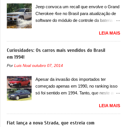
do A05, que nas imagens apareceu em sua
Jeep convoca um recall que envolve o Grand
versão mais esportiva, o A05s. Previsto para
Cherokee 4xe no Brasil para atualização de
ser lançado ainda neste ano na China, o
software do módulo de controle da bateria e
compacto elétrico colocará a Leapmotor para
possível substituição do motor do ventilador A
concorrer com uma série de outras marcas
LEIA MAIS
Jeep convocou no dia 10 de outubro de 2025
de compactos, como BYD Dolphin e Geely
um chamado que envolve os proprietários do
EX2. Visualmente, o A05 conta com um
Grand Cherokee 4xe, em sua versão única
Curiosidades: Os carros mais vendidos do Brasil
design já visto por outros modelos da marca,
Limited, com unidades de ano/modelo 2023 e
em 1994!
em especial do SUV compacto A10.
2024. A marca norte-americana diz que as
Basicamente sendo o hatch do SUV, o A05
Por
Luis Noal
outubro 07, 2014
unidades afetadas precisam retornar a uma
nasce com um design que está bastante
concessionária mais próxima para a solução
vinculado ao SUV. Na dianteira, ele possui
Apesar da invasão dos importados ter
de dois problemas. O primeiro deles será
faróis com um desenho mais retangular, com
começado apenas em 1990, no ranking isso
uma atualização do software do módulo de
um pequeno prolongamento para as laterais.
só foi sentido em 1994. Tanto, que neste ano,
controle da bateria (AHCP e HCP). Para
Os faróis cont...
possuem 9 carros inéditos nesse segmento,
alguns veículos envolvidos, também, será
LEIA MAIS
ao começar pelo Chevrolet Corsa, o mais
realizada a verificação e, se necessário, a
destacado deles no ranking que perdurou no
substituição do motor do ventilador HVAC
nosso mercado até início de 2012 e com
Fiat lança a nova Strada, que estreia com
(aquecimento, ventilação e ar-condicionado).
certeza foi um grandioso lançamento da