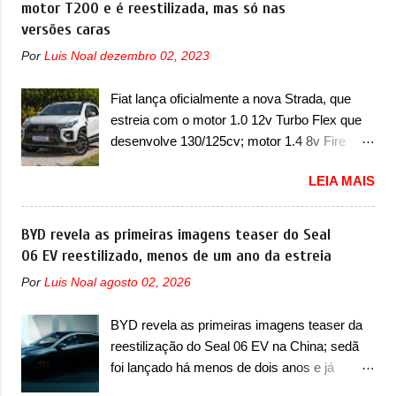
motor T200 e é reestilizada, mas só nas
A marca também confirmou que “foi
Chevrolet que assustou a concorrência.
versões caras
identificada a possibilidade de uma
Nesse ano também era lançada a nova
sobrecarga do microprocessador do Módulo
Por
Luis Noal
dezembro 02, 2023
geração do Volkswagen Gol que depois de 14
de Controle da Bateria (BPCM), que poderá
anos ganhava uma nova geração feita do
causar a perda de força motriz, requerendo a
Fiat lança oficialmente a nova Strada, que
zero, apelidada de "Bolinha" por suas formas
atualização do software do modulo de...
estreia com o motor 1.0 12v Turbo Flex que
arredondadas. Além do Gol, outro
desenvolve 130/125cv; motor 1.4 8v Fire
Volkswagen fazia sua estréia no mercado.
EVO Flex morre na picape A Fiat apresentou
Era o Pointer, versão hatchback do Logus
LEIA MAIS
oficialmente a nova Strada, que aparece com
que chegava depois de um ano de atraso. A
mudanças visuais e com uma nova opção de
invasão de 1994 foi marcava pelos
motor. Depois da picape compacta receber o
BYD revela as primeiras imagens teaser do Seal
franceses, alemães, japoneses e coreanos
câmbio automático CVT no ano passado, a
06 EV reestilizado, menos de um ano da estreia
que chegaram arrancando corações em
Fiat apresentou mudanças visuais e a estreia
nosso mercado. Os importados que mais se
Por
Luis Noal
agosto 02, 2026
do motor 1.0 12v Turbo Flex, conhecido
destacaram nas vendas em 1994 foram o
como T200. Praticamente sem concorrentes,
Renault R19 que vinha em 3 versões de
BYD revela as primeiras imagens teaser da
a Fiat Strada soube ser mutável com
carroceria, sendo duas do hatch e o sedan, a
reestilização do Seal 06 EV na China; sedã
avanços importantes que a concorrência
famosa Kia Besta, o Vol...
foi lançado há menos de dois anos e já
nunca conseguiu acompanhar e agora ela
receberá a sua primeira mudança A BYD
abre uma distância ainda maior com a