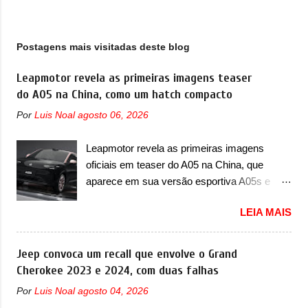
g
e
n
Postagens mais visitadas deste blog
s
Leapmotor revela as primeiras imagens teaser
do A05 na China, como um hatch compacto
Por
Luis Noal
agosto 06, 2026
Leapmotor revela as primeiras imagens
oficiais em teaser do A05 na China, que
aparece em sua versão esportiva A05s e
colocará a marca contra BYD, Geely e outras
LEIA MAIS
A Leapmotor vem apresentando uma rápida
expansão na China em termos de portfólio.
Apoiada pela Stellantis, a marca confirmou a
Jeep convoca um recall que envolve o Grand
estreia de um novo modelo compacto à sua
Cherokee 2023 e 2024, com duas falhas
linha. Posicionado entre o T03 e o B05, a
Por
Luis Noal
agosto 04, 2026
marca revelou as primeiras imagens teaser