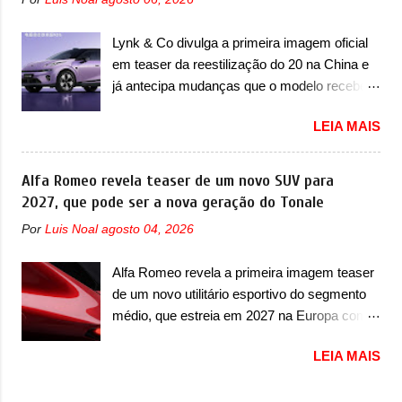
uma nova imagem de traseira, onde ele
serão apenas sete unidades produzidas...
aparece o para-choque traseiro. A marca
para todo mundo, ou seja, limitado demais.
Lynk & Co divulga a primeira imagem oficial
ainda confirmou que o esportivo será
Ele será equipado com um motor V10
em teaser da reestilização do 20 na China e
apresentado no terceiro trimestre de 2026, ou
Supercharger capaz de desenvolver cerca de
já antecipa mudanças que o modelo receberá
seja, acontecerá entre os meses de julho e
800cv que separou a performance exótica da
em sua dianteira A Lynk & Co confirmou que
setembro (e já estamos em agosto), ou seja,
aventura i...
LEIA MAIS
vai apresentar na China as primeiras
a estreia deve aparecer neste mês ou até o
mudanças para o Z20, um misto de hatch
dia 30 de setembro. A marca confirmou que
com SUV que é vendido no mercado chinês
Alfa Romeo revela teaser de um novo SUV para
vai apresentar um "protótipo de pré-produção,
desde o lançamento, em 2024. Agora, o
2027, que pode ser a nova geração do Tonale
de altíssimo desempenho, exclusivo para
modelo passará por sua primeira mudança
pistas" , que vai antecipar as futuras versões
Por
Luis Noal
agosto 04, 2026
visual e também mudará de nome. Vendido
de rua do esportivo. Ao mesmo tempo, a
na Europa como 02 e Z20 na China, o elétrico
Jensen descreveu o misterioso esportivo
Alfa Romeo revela a primeira imagem teaser
passará a ser vendido na China apenas
como um “protótipo aprimorado” que
de um novo utilitário esportivo do segmento
como ‘20’. Junto das mudanças visuais, a
estabelece as bases para "div...
médio, que estreia em 2027 na Europa com
marca confirmou que ele pode ser um dos
plataforma STLA Medium A Alfa Romeo
primeiros produtos da empresa a usar um
LEIA MAIS
revelou a primeira imagem teaser de um
novo motor elétrico. Chamado de ’16 em 1’,
novo utilitário esportivo da marca italiana,
também chamado de Thunder, ele apresenta
previsto para ser lançado em meados de