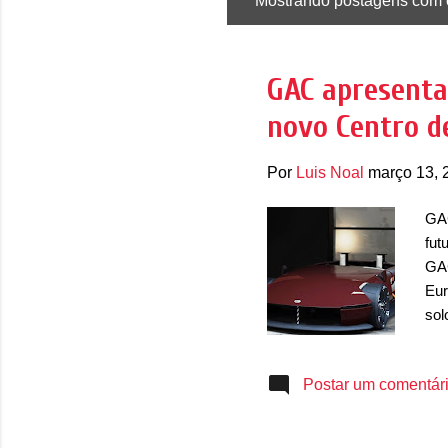
Mostrando postagens com 
P
o
s
GAC apresenta
t
novo Centro d
a
g
Por
Luis Noal
março 13, 
e
n
GAC
s
fut
GAC
Eur
sol
no 
de 
Postar um comentár
ano
e n
est