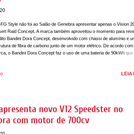
020
FG Style não foi ao Salão de Genebra apresentar apenas o Vision 2
ert Raid Concept. A marca também aproveitou o momento para reve
dito Bandini Dora Concept, desenvolvido com chassi de alumínio e 
rutura de fibra de carbono junto de um motor elétrico. De acordo com
ca, o Bandini Dora Concept faz o uso de uma bateria de 90kWh que
nece uma autonomia de 450km. Contando com dois motores elétrico
s desenvolvem juntos a potência de 536cv e torque de 69,4kgfm. Eq
LEIA
io
 tração nas quatro rodas, ele acelera de 0 a 100km/h em 3,3 segun
onceito se destaca por ser desenvolvido com a Bandini Automobili,
resa que viveu entre 1946 a 1992. O carro foi desenvolvido junto c
neto do fundador da marca, Ilario Michele, que fez uma homenagem 
rio Bandini. Visualmente, o Bandini Dora é um cupê de dois lugares 
apresenta novo V12 Speedster no
ign que se destaca por remeter às linhas do passado, que se destac
bra com motor de 700cv
 o para-brisa encapsulado e o cockpit é separado dos ...
020