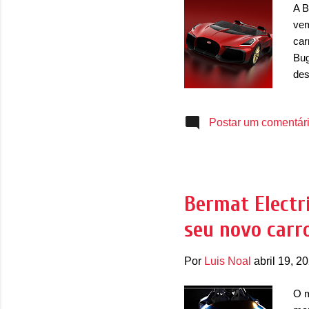
A B
vem
car
Bug
des
o d
pro
Postar um comentár
par
eng
Pro
Voi
ver
Bermat Electr
con
seu novo carr
ree
ant
Por
Luis Noal
abril 19, 2
O m