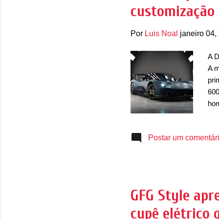
customização 
bar
Eco
Por
Luis Noal
janeiro 04,
A D
A m
pri
600
hom
com
Bic
Postar um comentár
Bug
O S
esp
hom
em 
GFG Style apr
déc
cupê elétrico
tex