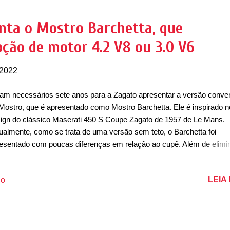
nde entrada de ar central, dividida em dois por uma faixa central. For
o, ele possui um desenho único para capô, teto e traseira, nem tendo
nta o Mostro Barchetta, que
umes como os carros atuais. Sendo um Barchetta, o esportivo pode a
pção de motor 4.2 V8 ou 3.0 V6
eto e é onde os dois ocup...
 2022
am necessários sete anos para a Zagato apresentar a versão conver
Mostro, que é apresentado como Mostro Barchetta. Ele é inspirado n
ign do clássico Maserati 450 S Coupe Zagato de 1957 de Le Mans.
ualmente, como se trata de uma versão sem teto, o Barchetta foi
esentado com poucas diferenças em relação ao cupê. Além de elimi
o, o carro passa a contar com uma traseira redesenhada, que se des
 trazer linhas mais elegantes. As novidades ficam por conta de duas
LEIA
io
iências da carroceria atrás dos bancos, além de um novo desenho pa
te da traseira, com dois ressaltos que nascem a partir das saliências
cos. Fora isso, ele mantém suas linhas com faróis ovalados e uma 
nteira igualmente ovalada e com o logotipo da Maserati. No para-cho