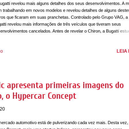
ugatti revelou mais alguns detalhes dos seus desenvolvimentos. A 
 trabalhando em novos modelos e revelou detalhes de alguns deste
ros que ficaram em suas pranchetas. Controlado pelo Grupo VAG, a
atti revelou mais informações de três veículos que tiveram seus
envolvimentos cancelados. Antes de revelar o Chiron, a Bugatti est
esenvolvimento de uma nova geração do Veyron, mas o departamen
jetos e desenvolvimento da marca trabalhou em outras alternativas 
LEIA
io
eceram ser as mais acertadas para o momento, o que ocasionou o
avetamento do projeto. O Veyron Barchetta foi um desses modelos.
jetado em 2018, o carro usa elementos de design que foi usado no L
ture Noire e no Divo, apresentados no ano passado. O modelo (unid
melha das imagens) seria uma versão conversível e sem para-brisa
ic apresenta primeiras imagens do
vencional Veyron, dotado de um espetacular trabalho de
o, o Hypercar Concept
ncarroçamento. Há ainda detalhes que podem remeter ao Veyron e
ecipou detalhes que for...
020
ercado automotivo está de pulverizando cada vez mais. Desta vez,