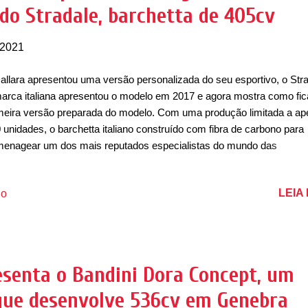
do Stradale, barchetta de 405cv
chetta é equipado nas versões mais simples com um motor Ford, o 
Bo...
 2021
allara apresentou uma versão personalizada do seu esportivo, o Stra
arca italiana apresentou o modelo em 2017 e agora mostra como fic
meira versão preparada do modelo. Com uma produção limitada a a
 unidades, o barchetta italiano construído com fibra de carbono para
enagear um dos mais reputados especialistas do mundo das
petições, Gian Paolo Dallara. O Stradale foi desenvolvido por Loris
occhi, o célebre piloto de testes de marcas como Lamborghini, Pagan
LEIA
io
atti, responsável por modelos como o Bugatti EB-110 e o próprio Ve
tradale contou com ajuda do designer Lapo Elkann, da Garage Italia
ortivo passou por um processo de decoração que presta uma
enagem à patrulha aérea nacional italiana, os célebres Frecce Tricolo
um dos aviões que foram utilizados por esta equipe acrobática dura
esenta o Bandini Dora Concept, um
adas, o Fiat G.91. Isso fica claro pelo tom de azul da carroceria com
 que desenvolve 536cv em Genebra
tura fosca. Há ainda vários adesivos alusivos à bandeira da Itália ...