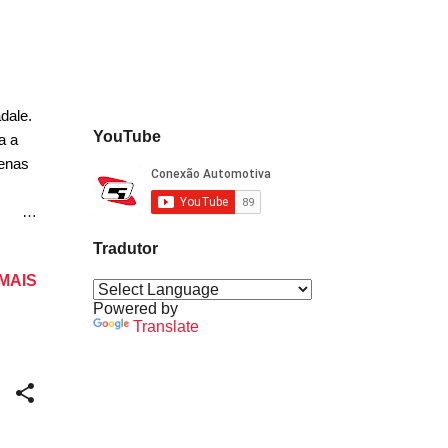
2.3
dale.
YouTube
a a
penas
Tradutor
i e
 MAIS
yron.
. O
Powered by
Translate
ri, e
nte