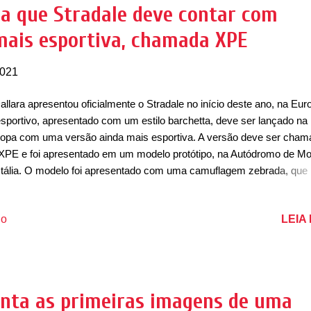
nteiro ele ainda traz saídas de ar nas extremidades. Visto de lateral, 
ia que Stradale deve contar com
cebe o quão longa é a sua dianteira, enquanto as portas ficam bem 
mais esportiva, chamada XPE
ximas do eixo traseiro. As rodas são multiraiadas ...
2021
allara apresentou oficialmente o Stradale no início deste ano, na Eur
sportivo, apresentado com um estilo barchetta, deve ser lançado na
opa com uma versão ainda mais esportiva. A versão deve ser cham
XPE e foi apresentado em um modelo protótipo, na Autódromo de M
Itália. O modelo foi apresentado com uma camuflagem zebrada, que
lta seu design. O Stradale XPE deve ser criado como um carro de
petição, track-only. Entre as novidades, a Dallara deve trazer mud
LEIA
io
ncipalmente no seu conjunto aerodinâmico, com um novo para-choqu
nteiro e um novo splitter com aletas nas extremidades, além de um
dente aerofólio traseiro com mastro pescoço de cisne. Essa versão 
 deve ter uma redução de peso, visto que ele terá 890kg contra os 
modelo convencional, mas o downforce será de 1.250kg por conta d
enta as primeiras imagens de uma
ofólio, contra os 820kg das versões mais simples. Na mecânica, o