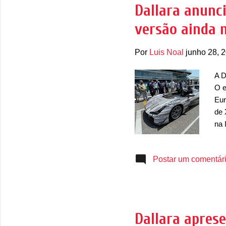
dia
Dallara anunc
per
versão ainda 
pró
Por
Luis Noal
junho 28, 
A D
O e
Eur
de 
na 
ocu
com
Postar um comentár
pri
dia
evi
não
do 
Dallara apres
aer