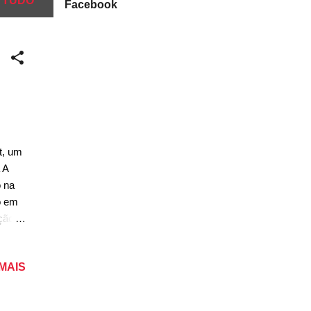
 TUDO
Facebook
t, um
 A
 na
o em
ição
erna e
e o
 MAIS
brisas
ndo
 uma