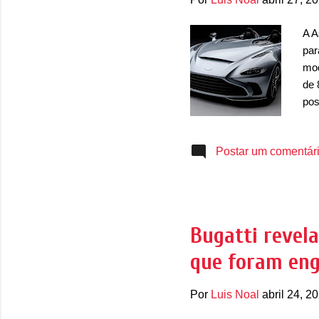
A A
par
mod
de 
pos
por
déc
Postar um comentár
mod
Com
do 
ele
ele
Bugatti revela
int
que foram eng
em 
Por
Luis Noal
abril 24, 2