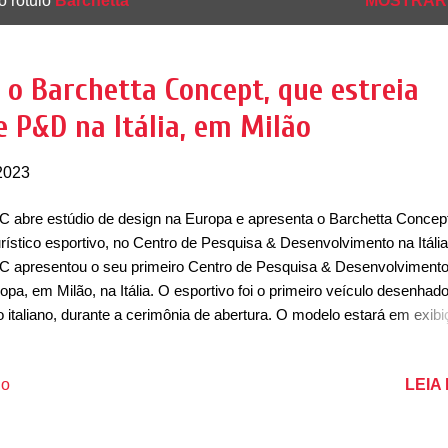
o rótulo
Barchetta
MOSTRAR
 o Barchetta Concept, que estreia
e P&D na Itália, em Milão
2023
 abre estúdio de design na Europa e apresenta o Barchetta Concep
urístico esportivo, no Centro de Pesquisa & Desenvolvimento na Itália
 apresentou o seu primeiro Centro de Pesquisa & Desenvolvimento
opa, em Milão, na Itália. O esportivo foi o primeiro veículo desenhad
o italiano, durante a cerimônia de abertura. O modelo estará em exib
Estúdio de Design de Milão, que possui uma estrutura bastante mod
linhas bem aerodinâmicas, que remonta um futuro para possivelment
LEIA
io
 de 2050 dos carros esportivos. O conceito não possui portas, para-
em janelas, sendo um carro que pode se fechar completamente qua
acionado. Na dianteira, ele possui faróis horizontais e conectados e