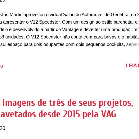
ston Martin aproveitou o virtual Salão do Automóvel de Genebra, na 
a apresentar o V12 Speedster. Com um design ao estilo barchetta, o
elo é desenvolvido a partir do Vantage e deve ter uma produção limi
88 unidades. O V12 Speedster não conta com para-brisas e o habitá
sui espaço para dois ocupantes com dois pequenos cockpits, separ
 meio de um arco de segurança ao estilo dos carros de competição 
ada de 1950. Se inspirando nos clássicos de competição, ele traz li
LEIA
io
ernas e com claras inspiradas nos carros atuais da marca britânica
o é baseado no Vantage, o V12 Speedster conta com a mesma dian
irmão, com os faróis pequenos e a grande entrada de ar. Visto de late
 lembra o Vantage Roadster, mas sem o para-brisa, enquanto de tras
 possui as mesmas lanternas e para-choque do modelo também. No
 imagens de três de seus projetos,
erior, o superesportivo com produção limitada conta com muitos deta
avetados desde 2015 pela VAG
fibra de carbono e elementos em estilo ret...
020