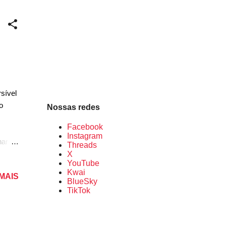
a
brir
sível
o
Nossas redes
Facebook
Instagram
nar o
Threads
taca
X
YouTube
Kwai
 MAIS
ra a
BlueSky
 dos
TikTok
grade
que