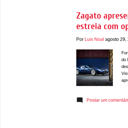
gra
iss
Zagato aprese
vol
estreia com o
o t
Por
Luis Noal
agosto 29,
For
do 
des
Vis
apr
tet
por
Postar um comentár
sal
par
ban
dia