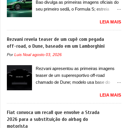
Bao divulga as primeiras imagens oficiais do
identidade visual mais moderna da marca,
mais quatro recursos de software como
seu primeiro sedã, o Formula S; estreia
mas ainda sem motivos para que essa
gerenciamento...
acontece ainda em 2026 Lançada em 2023
mudança já seja tão recente assim (o que
LEIA MAIS
como uma marca com utilitários esportivos, a
não deve ter agradado em nada os primeiros
Fang Cheng Bao nasceu como uma empresa
consumidores). Pelas imagens teaser, se
voltada a desenvolver utilitários esportivos
Rezvani revela teaser de um cupê com pegada
percebe que o sedã contará com um novo
com uma pegada mais off-road. E isso
off-road, o Dune, baseado em um Lamborghini
para-choque na dianteira. Ele passa a trazer
funcionou muito bem com o lançamento dos
um vinco horizontal mais destacado que
Por
Luis Noal
agosto 03, 2026
modelos Bao 5 e Bao 8, além do Tai 3 e Tai 7.
atravessa toda a dianteira do sedã, passando
Agora, a marca confirmou que vai entrar de
logo abaixo do logotipo e dos faróis. Ele ainda
Rezvani apresentou as primeiras imagens
vez no segmento de... sedãs. Antecipado por
possui um espaço para a placa novo abaixo
teaser de um superesportivo off-road
imagens teaser, o Formula S será o primeiro
do vinco e uma nova entrada de ar inferio...
chamado de Dune; modelo usa base do
três volumes da Fang Cheng Bao, que
Lamborghini Urus e proposta do Sterrato A
parece se perder na sua identidade com a
LEIA MAIS
Rezvani apresentou as primeiras imagens
Denza. Até o momento, a marca divulgou
teaser de um novo superesportivo que vai
algumas imagens externas e informações
oferecer aos seus consumidores. Trata-se do
Fiat convoca um recall que envolve a Strada
sobre o sedã, que terá seu lançamento ainda
Dune, um cupê superesportivo que terá uma
2026 para a substituição do airbag do
neste ano de 2026. Em termos de design, o
proposta off-road assim como outros
motorista
Formula S segue basicamente as mesmas