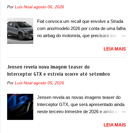
esportivos recentemente tiveram, como o
linhas do conceito que o antecipou no Salão
Por
Luis Noal
agosto 06, 2026
Porsche 911 Dakar e o... Lamborghini
de Pequim, que aconteceu no primeiro
Huracán Sterrato. E o modelo italiano tem
semestre. Na dianteira, o sedã conta com
Fiat convoca um recall que envolve a Strada
grande parte no desenvolvimento do Dune.
faróis mais quadrados e compactos, com
com ano/modelo 2026 por conta de uma falha
Baseado no Huracán, o Dune nasce com
luzes ...
no airbag do motorista, que precisará ser
uma proposta similar ao que a marca
substituído A Fiat convocou um recall no dia
apresentou com o Sterrato, mas com um
LEIA MAIS
24 de outubro de 2025 que envolve os
design ainda mais Mad Max – algo
proprietários da Strada no Brasil. O chamado
característico da Rezvani. Junto com as
envolve unidades com ano/modelo 2026 da
Jensen revela nova imagem teaser do
imagens, a marca já confirmou que o Dune
picape compacta e envolve todas as versões
Interceptor GTX e estreia ocorre até setembro
será um carro muito exclusivo. Ao todo,
com este ano/modelo. A marca fala que as
serão apenas sete unidades produzidas...
Por
Luis Noal
agosto 05, 2026
unidades afetadas precisam retornar a uma
para todo mundo, ou seja, limitado demais.
concessionária para solucionar uma falha no
Ele será equipado com um motor V10
Jensen revela as novas imagens teaser do
airbag do motorista, que precisará ser
Supercharger capaz de desenvolver cerca de
Interceptor GTX, que será apresentado ainda
substituído porque pode ter sido produzido de
800cv que separou a performance exótica da
neste terceiro trimestre de 2026 e ainda terá
forma errada. O serviço já pode ser
aventura i...
uma versão destinada para as pistas A
solucionado em uma concessionária da
LEIA MAIS
Jensen International Automotive (abreviação
marca, sem custo. Em comunicado, a Fiat
de JIA) apresentou uma nova imagem teaser