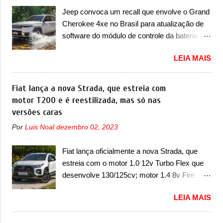
do A05, que nas imagens apareceu em sua
Jeep convoca um recall que envolve o Grand
versão mais esportiva, o A05s. Previsto para
Cherokee 4xe no Brasil para atualização de
ser lançado ainda neste ano na China, o
software do módulo de controle da bateria e
compacto elétrico colocará a Leapmotor para
possível substituição do motor do ventilador A
concorrer com uma série de outras marcas
LEIA MAIS
Jeep convocou no dia 10 de outubro de 2025
de compactos, como BYD Dolphin e Geely
um chamado que envolve os proprietários do
EX2. Visualmente, o A05 conta com um
Grand Cherokee 4xe, em sua versão única
Fiat lança a nova Strada, que estreia com
design já visto por outros modelos da marca,
Limited, com unidades de ano/modelo 2023 e
motor T200 e é reestilizada, mas só nas
em especial do SUV compacto A10.
2024. A marca norte-americana diz que as
versões caras
Basicamente sendo o hatch do SUV, o A05
unidades afetadas precisam retornar a uma
nasce com um design que está bastante
Por
Luis Noal
dezembro 02, 2023
concessionária mais próxima para a solução
vinculado ao SUV. Na dianteira, ele possui
de dois problemas. O primeiro deles será
faróis com um desenho mais retangular, com
Fiat lança oficialmente a nova Strada, que
uma atualização do software do módulo de
um pequeno prolongamento para as laterais.
estreia com o motor 1.0 12v Turbo Flex que
controle da bateria (AHCP e HCP). Para
Os faróis cont...
desenvolve 130/125cv; motor 1.4 8v Fire
alguns veículos envolvidos, também, será
EVO Flex morre na picape A Fiat apresentou
realizada a verificação e, se necessário, a
LEIA MAIS
oficialmente a nova Strada, que aparece com
substituição do motor do ventilador HVAC
mudanças visuais e com uma nova opção de
(aquecimento, ventilação e ar-condicionado).
motor. Depois da picape compacta receber o