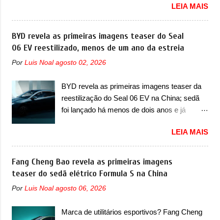
LEIA MAIS
vai apresentar na China as primeiras
Era o Pointer, versão hatchback do Logus
mudanças para o Z20, um misto de hatch
que chegava depois de um ano de atraso. A
com SUV que é vendido no mercado chinês
BYD revela as primeiras imagens teaser do Seal
invasão de 1994 foi marcava pelos
desde o lançamento, em 2024. Agora, o
06 EV reestilizado, menos de um ano da estreia
franceses, alemães, japoneses e coreanos
modelo passará por sua primeira mudança
que chegaram arrancando corações em
Por
Luis Noal
agosto 02, 2026
visual e também mudará de nome. Vendido
nosso mercado. Os importados que mais se
na Europa como 02 e Z20 na China, o elétrico
destacaram nas vendas em 1994 foram o
BYD revela as primeiras imagens teaser da
passará a ser vendido na China apenas
Renault R19 que vinha em 3 versões de
reestilização do Seal 06 EV na China; sedã
como ‘20’. Junto das mudanças visuais, a
carroceria, sendo duas do hatch e o sedan, a
foi lançado há menos de dois anos e já
marca confirmou que ele pode ser um dos
famosa Kia Besta, o Vol...
receberá a sua primeira mudança A BYD
primeiros produtos da empresa a usar um
LEIA MAIS
revelou as primeiras imagens teaser de uma
novo motor elétrico. Chamado de ’16 em 1’,
mudança visual para um dos seus menores
também chamado de Thunder, ele apresenta
sedãs elétricos na China, pertencente à linha
Fang Cheng Bao revela as primeiras imagens
uma melhoria de eficiência térmica e integra
Ocean. Trata-se do Seal 06 EV, lançado no
teaser do sedã elétrico Formula S na China
12 elementos de hardware. Entre eles, motor
segundo semestre de 2025. Sim, há menos
elétrico, controlador de motor, redutor,
Por
Luis Noal
agosto 06, 2026
de um ano. O modelo agora passará a ser
conversor CC-CC, OBC, PDU, HBMS,
vendido com mudanças visuais na dianteira e
LBMS, VCU, TMS, controle ativo de pré-
Marca de utilitários esportivos? Fang Cheng
na traseira, que vão atualizá-los para a
carga e gateway de domínio de energia. Há