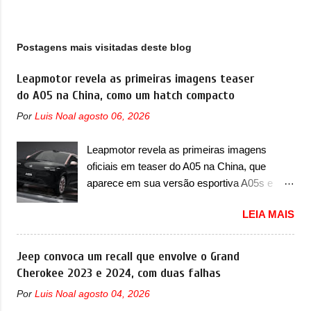
g
e
n
Postagens mais visitadas deste blog
s
Leapmotor revela as primeiras imagens teaser
do A05 na China, como um hatch compacto
Por
Luis Noal
agosto 06, 2026
Leapmotor revela as primeiras imagens
oficiais em teaser do A05 na China, que
aparece em sua versão esportiva A05s e
colocará a marca contra BYD, Geely e outras
LEIA MAIS
A Leapmotor vem apresentando uma rápida
expansão na China em termos de portfólio.
Apoiada pela Stellantis, a marca confirmou a
Jeep convoca um recall que envolve o Grand
estreia de um novo modelo compacto à sua
Cherokee 2023 e 2024, com duas falhas
linha. Posicionado entre o T03 e o B05, a
Por
Luis Noal
agosto 04, 2026
marca revelou as primeiras imagens teaser