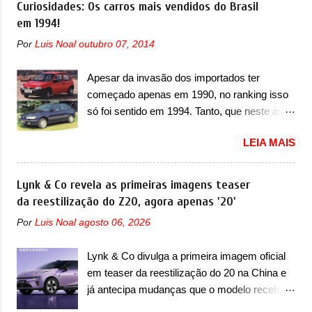
Curiosidades: Os carros mais vendidos do Brasil
A marca também confirmou que “foi
câmbio automático CVT no ano passado, a
em 1994!
identificada a possibilidade de uma
Fiat apresentou mudanças visuais e a estreia
sobrecarga do microprocessador do Módulo
Por
Luis Noal
outubro 07, 2014
do motor 1.0 12v Turbo Flex, conhecido
de Controle da Bateria (BPCM), que poderá
como T200. Praticamente sem concorrentes,
causar a perda de força motriz, requerendo a
Apesar da invasão dos importados ter
a Fiat Strada soube ser mutável com
atualização do software do modulo de...
começado apenas em 1990, no ranking isso
avanços importantes que a concorrência
só foi sentido em 1994. Tanto, que neste ano,
nunca conseguiu acompanhar e agora ela
possuem 9 carros inéditos nesse segmento,
abre uma distância ainda maior com a
LEIA MAIS
ao começar pelo Chevrolet Corsa, o mais
chegada do motor T200, que estreou nos
destacado deles no ranking que perdurou no
irmãos Pulse e Fastback. "A Fiat Strada é
nosso mercado até início de 2012 e com
Lynk & Co revela as primeiras imagens teaser
mais do que uma picape, é uma verdadeira
certeza foi um grandioso lançamento da
da reestilização do Z20, agora apenas '20'
revolução no mercado automotivo. Há alguns
Chevrolet que assustou a concorrência.
anos era improvável pensar que uma picape
Por
Luis Noal
agosto 06, 2026
Nesse ano também era lançada a nova
chagaria ao topo do mercado brasileiro, algo
geração do Volkswagen Gol que depois de 14
que só a Strada fez. Mais do que isso: ela é a
Lynk & Co divulga a primeira imagem oficial
anos ganhava uma nova geração feita do
prova viva que time que está ganhando se
em teaser da reestilização do 20 na China e
zero, apelidada de "Bolinha" por suas formas
mexe sim. Ao longo da sua história, ela...
já antecipa mudanças que o modelo receberá
arredondadas. Além do Gol, outro
em sua dianteira A Lynk & Co confirmou que
Volkswagen fazia sua estréia no mercado.