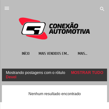
Pular para o conteúdo principal
INÍCIO
MAIS VENDIDOS EM...
MAIS…
Mostrando postagens com o rótulo
MOSTRAR TUDO
P
Devel
o
s
Nenhum resultado encontrado
t
a