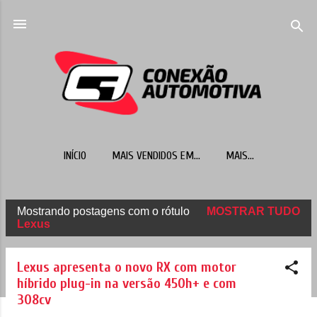
Pular para o conteúdo principal
INÍCIO
MAIS VENDIDOS EM...
MAIS…
Mostrando postagens com o rótulo
MOSTRAR TUDO
P
Lexus
o
s
Lexus apresenta o novo RX com motor
t
híbrido plug-in na versão 450h+ e com
308cv
a