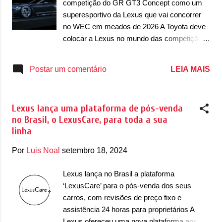
competição do GR GT3 Concept como um
por contar com o motor 2.5 16v VVT-i a
superesportivo da Lexus que vai concorrer
combustão a gasolina que desenvolve 187cv
no WEC em meados de 2026 A Toyota deve
e 23,6kgfm de torque, que vai trabalhar com
colocar a Lexus no mundo das competições
dois motores elétricos. O primeiro motor
nos próximos anos com a versão próxima ao
elétrico está instalado no eixo dianteiro e
do GR GT3 Concept, apresentado há três
LEIA MAIS
Postar um comentário
desenvolve 182cv e 27,0kgfm de força,
anos no Salão de Tóquio. O conceito que foi
enquanto o segundo motor elétrico fica no
apresentado como uma prévia de um futuro
eixo traseir...
superesportivo da marca japonesa ou da
Lexus lança uma plataforma de pós-venda
marca premium da Toyota parece que vai se
no Brasil, o LexusCare, para toda a sua
tornar um veículo de competição. O modelo
linha
já começou a ser testado em circuitos como
é o caso do Fuji Speedway, no Japão,
Por
Luis Noal
setembro 18, 2024
circuito que é de propriedade da Toyota. De
acordo com rumores, ele pode surgir em
Lexus lança no Brasil a plataforma
meados de 2025 como um carro da
‘LexusCare’ para o pós-venda dos seus
categoria 2026 do WEC. A promessa era que
carros, com revisões de preço fixo e
o modelo já estivesse competindo em 2025,
assistência 24 horas para proprietários A
mas atraso no desenvolvimento postergou
Lexus ofereceu uma nova plataforma aos