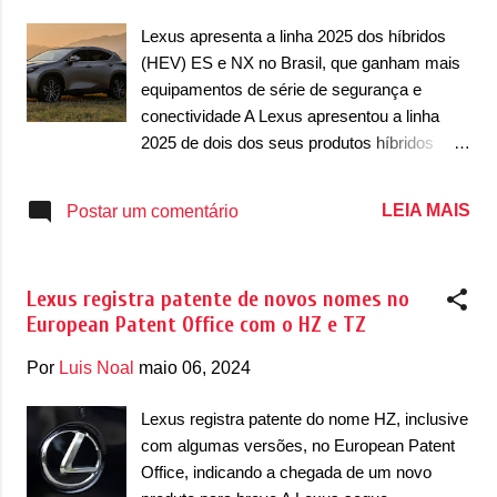
Os planos foram anunciados durante uma
Lexus apresenta a linha 2025 dos híbridos
apresentação da Toyota que fala justamente
(HEV) ES e NX no Brasil, que ganham mais
sobre o seu futuro e com a aposta em novos
equipamentos de série de segurança e
produtos elétricos. Durante o evento Toyota
conectividade A Lexus apresentou a linha
Technical Workshop 2023, Takero Kato,
2025 de dois dos seus produtos híbridos
Presidente da Divisão BEV Factory da
(HEV) em nosso mercado, NX e ES. Tanto o
Toyota, confirmou que o sistema vai ser o
SUV como o sedã ganham mais
LEIA MAIS
Postar um comentário
mais moderno que os sistemas
equipamentos de série com a chegada do
apresentados por Dodge e Abarth
novo ano/modelo, com equipamentos mais
recentemente. O ‘Manual EV’ vai contar com
modernos e de acordo com a nova estratégia
uma...
Lexus registra patente de novos nomes no
comercial da marca premium japonesa. No
European Patent Office com o HZ e TZ
caso do sedã ES, ele chega no país apenas
com a versão 300h Luxury que passa a ser
Por
Luis Noal
maio 06, 2024
equipado com um novo sistema de som
premium da Mark Levinson. O sistema de
Lexus registra patente do nome HZ, inclusive
som é composto de 16 alto-falantes e com
com algumas versões, no European Patent
um subwoofer, proporcionando uma
Office, indicando a chegada de um novo
experiência sonora imersiva de alta fidelidade