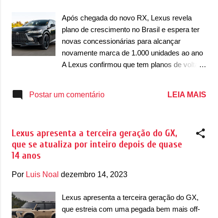
detalhes foram confirmados em uma coletiva
de imprensa que confirmou as novidades.
Após chegada do novo RX, Lexus revela
Dentro de dois anos, sabe-se que a Lexus
plano de crescimento no Brasil e espera ter
apresentará três veículos, a maioria deles
novas concessionárias para alcançar
eletrificados e muito provavelmente com um
novamente marca de 1.000 unidades ao ano
motor elétrico. Até que surgiu a foto abaixo.
A Lexus confirmou que tem planos de voltar
Aparece a silhueta de três novos produtos
ao crescimento no mercado brasileiro.
que são desconhecidos e todos eles são
Depois de ano difíceis, marcados pela falta
LEIA MAIS
Postar um comentário
modelos da Lexus. Porque os demais foram
de semicondutores que afetou diretamente a
todos nomeados como Toyota. Tanto que
marca premium, ela confirmou que pretende
aparece dois SUVs conceituai...
retomar o crescimento em nosso país com a
Lexus apresenta a terceira geração do GX,
chegada de novas lojas e com novos
que se atualiza por inteiro depois de quase
produtos. A nova geração do RX, por
14 anos
exemplo, marca o início deste processo.
Lançado ano passado em nosso mercado, o
Por
Luis Noal
dezembro 14, 2023
SUV acima do NX chega com um motor
híbrido e com uma série de evoluções que
Lexus apresenta a terceira geração do GX,
serão vistas em outros carros da marca.
que estreia com uma pegada bem mais off-
Concorrendo diretamente com marcas como