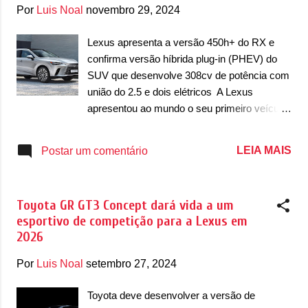
g
Por
Luis Noal
novembro 29, 2024
e
n
Lexus apresenta a versão 450h+ do RX e
confirma versão híbrida plug-in (PHEV) do
s
SUV que desenvolve 308cv de potência com
união do 2.5 e dois elétricos A Lexus
apresentou ao mundo o seu primeiro veículo
equipado com um motor híbrido plug-in
(PHEV), o RX. O SUV estreia o novo tipo de
LEIA MAIS
Postar um comentário
motor híbrido e se une as demais versões do
RX, que são híbridas (HEV). Para a nova
opção de motor, a marca chama a novidade
Toyota GR GT3 Concept dará vida a um
de 450h+, mas ele não possui nenhuma
esportivo de competição para a Lexus em
novidade em seu design, ao mesmo tempo
2026
que ganha mais equipamentos de série. Na
estreia desta geração em 2022, a Lexus
Por
Luis Noal
setembro 27, 2024
tinha confirmado que a versão 450h+ seria
lançada posteriormente e teria detalhes
Toyota deve desenvolver a versão de
sobre ela. A nova opção de motor se destaca