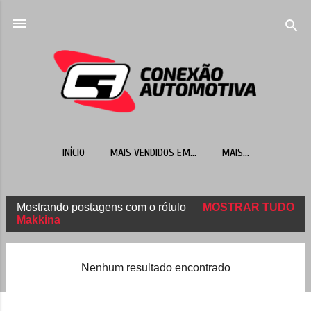
Pular para o conteúdo principal
INÍCIO
MAIS VENDIDOS EM...
MAIS…
Mostrando postagens com o rótulo
MOSTRAR TUDO
P
Makkina
o
s
Nenhum resultado encontrado
t
a