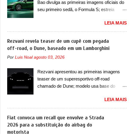
Bao divulga as primeiras imagens oficiais do
identidade visual mais moderna da marca,
mais quatro recursos de software como
seu primeiro sedã, o Formula S; estreia
mas ainda sem motivos para que essa
gerenciamento...
acontece ainda em 2026 Lançada em 2023
mudança já seja tão recente assim (o que
LEIA MAIS
como uma marca com utilitários esportivos, a
não deve ter agradado em nada os primeiros
Fang Cheng Bao nasceu como uma empresa
consumidores). Pelas imagens teaser, se
voltada a desenvolver utilitários esportivos
Rezvani revela teaser de um cupê com pegada
percebe que o sedã contará com um novo
com uma pegada mais off-road. E isso
off-road, o Dune, baseado em um Lamborghini
para-choque na dianteira. Ele passa a trazer
funcionou muito bem com o lançamento dos
um vinco horizontal mais destacado que
Por
Luis Noal
agosto 03, 2026
modelos Bao 5 e Bao 8, além do Tai 3 e Tai 7.
atravessa toda a dianteira do sedã, passando
Agora, a marca confirmou que vai entrar de
logo abaixo do logotipo e dos faróis. Ele ainda
Rezvani apresentou as primeiras imagens
vez no segmento de... sedãs. Antecipado por
possui um espaço para a placa novo abaixo
teaser de um superesportivo off-road
imagens teaser, o Formula S será o primeiro
do vinco e uma nova entrada de ar inferio...
chamado de Dune; modelo usa base do
três volumes da Fang Cheng Bao, que
Lamborghini Urus e proposta do Sterrato A
parece se perder na sua identidade com a
LEIA MAIS
Rezvani apresentou as primeiras imagens
Denza. Até o momento, a marca divulgou
teaser de um novo superesportivo que vai
algumas imagens externas e informações
oferecer aos seus consumidores. Trata-se do
Fiat convoca um recall que envolve a Strada
sobre o sedã, que terá seu lançamento ainda
Dune, um cupê superesportivo que terá uma
2026 para a substituição do airbag do
neste ano de 2026. Em termos de design, o
proposta off-road assim como outros
motorista
Formula S segue basicamente as mesmas