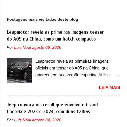
g
e
n
Postagens mais visitadas deste blog
s
Leapmotor revela as primeiras imagens teaser
do A05 na China, como um hatch compacto
Por
Luis Noal
agosto 06, 2026
Leapmotor revela as primeiras imagens
oficiais em teaser do A05 na China, que
aparece em sua versão esportiva A05s e
colocará a marca contra BYD, Geely e outras
LEIA MAIS
A Leapmotor vem apresentando uma rápida
expansão na China em termos de portfólio.
Apoiada pela Stellantis, a marca confirmou a
Jeep convoca um recall que envolve o Grand
estreia de um novo modelo compacto à sua
Cherokee 2023 e 2024, com duas falhas
linha. Posicionado entre o T03 e o B05, a
Por
Luis Noal
agosto 04, 2026
marca revelou as primeiras imagens teaser