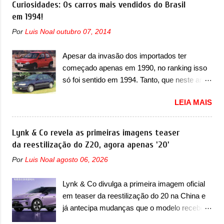
Curiosidades: Os carros mais vendidos do Brasil
A marca também confirmou que “foi
câmbio automático CVT no ano passado, a
em 1994!
identificada a possibilidade de uma
Fiat apresentou mudanças visuais e a estreia
sobrecarga do microprocessador do Módulo
Por
Luis Noal
outubro 07, 2014
do motor 1.0 12v Turbo Flex, conhecido
de Controle da Bateria (BPCM), que poderá
como T200. Praticamente sem concorrentes,
causar a perda de força motriz, requerendo a
Apesar da invasão dos importados ter
a Fiat Strada soube ser mutável com
atualização do software do modulo de...
começado apenas em 1990, no ranking isso
avanços importantes que a concorrência
só foi sentido em 1994. Tanto, que neste ano,
nunca conseguiu acompanhar e agora ela
possuem 9 carros inéditos nesse segmento,
abre uma distância ainda maior com a
LEIA MAIS
ao começar pelo Chevrolet Corsa, o mais
chegada do motor T200, que estreou nos
destacado deles no ranking que perdurou no
irmãos Pulse e Fastback. "A Fiat Strada é
nosso mercado até início de 2012 e com
Lynk & Co revela as primeiras imagens teaser
mais do que uma picape, é uma verdadeira
certeza foi um grandioso lançamento da
da reestilização do Z20, agora apenas '20'
revolução no mercado automotivo. Há alguns
Chevrolet que assustou a concorrência.
anos era improvável pensar que uma picape
Por
Luis Noal
agosto 06, 2026
Nesse ano também era lançada a nova
chagaria ao topo do mercado brasileiro, algo
geração do Volkswagen Gol que depois de 14
que só a Strada fez. Mais do que isso: ela é a
Lynk & Co divulga a primeira imagem oficial
anos ganhava uma nova geração feita do
prova viva que time que está ganhando se
em teaser da reestilização do 20 na China e
zero, apelidada de "Bolinha" por suas formas
mexe sim. Ao longo da sua história, ela...
já antecipa mudanças que o modelo receberá
arredondadas. Além do Gol, outro
em sua dianteira A Lynk & Co confirmou que
Volkswagen fazia sua estréia no mercado.