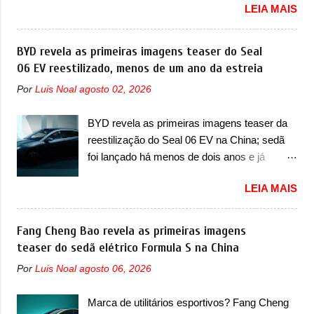
LEIA MAIS
vai apresentar na China as primeiras
Era o Pointer, versão hatchback do Logus
mudanças para o Z20, um misto de hatch
que chegava depois de um ano de atraso. A
com SUV que é vendido no mercado chinês
BYD revela as primeiras imagens teaser do Seal
invasão de 1994 foi marcava pelos
desde o lançamento, em 2024. Agora, o
06 EV reestilizado, menos de um ano da estreia
franceses, alemães, japoneses e coreanos
modelo passará por sua primeira mudança
que chegaram arrancando corações em
Por
Luis Noal
agosto 02, 2026
visual e também mudará de nome. Vendido
nosso mercado. Os importados que mais se
na Europa como 02 e Z20 na China, o elétrico
destacaram nas vendas em 1994 foram o
BYD revela as primeiras imagens teaser da
passará a ser vendido na China apenas
Renault R19 que vinha em 3 versões de
reestilização do Seal 06 EV na China; sedã
como ‘20’. Junto das mudanças visuais, a
carroceria, sendo duas do hatch e o sedan, a
foi lançado há menos de dois anos e já
marca confirmou que ele pode ser um dos
famosa Kia Besta, o Vol...
receberá a sua primeira mudança A BYD
primeiros produtos da empresa a usar um
LEIA MAIS
revelou as primeiras imagens teaser de uma
novo motor elétrico. Chamado de ’16 em 1’,
mudança visual para um dos seus menores
também chamado de Thunder, ele apresenta
sedãs elétricos na China, pertencente à linha
Fang Cheng Bao revela as primeiras imagens
uma melhoria de eficiência térmica e integra
Ocean. Trata-se do Seal 06 EV, lançado no
teaser do sedã elétrico Formula S na China
12 elementos de hardware. Entre eles, motor
segundo semestre de 2025. Sim, há menos
elétrico, controlador de motor, redutor,
Por
Luis Noal
agosto 06, 2026
de um ano. O modelo agora passará a ser
conversor CC-CC, OBC, PDU, HBMS,
vendido com mudanças visuais na dianteira e
LBMS, VCU, TMS, controle ativo de pré-
Marca de utilitários esportivos? Fang Cheng
na traseira, que vão atualizá-los para a
carga e gateway de domínio de energia. Há