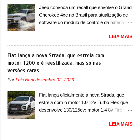
do A05, que nas imagens apareceu em sua
Jeep convoca um recall que envolve o Grand
versão mais esportiva, o A05s. Previsto para
Cherokee 4xe no Brasil para atualização de
ser lançado ainda neste ano na China, o
software do módulo de controle da bateria e
compacto elétrico colocará a Leapmotor para
possível substituição do motor do ventilador A
concorrer com uma série de outras marcas
LEIA MAIS
Jeep convocou no dia 10 de outubro de 2025
de compactos, como BYD Dolphin e Geely
um chamado que envolve os proprietários do
EX2. Visualmente, o A05 conta com um
Grand Cherokee 4xe, em sua versão única
Fiat lança a nova Strada, que estreia com
design já visto por outros modelos da marca,
Limited, com unidades de ano/modelo 2023 e
motor T200 e é reestilizada, mas só nas
em especial do SUV compacto A10.
2024. A marca norte-americana diz que as
versões caras
Basicamente sendo o hatch do SUV, o A05
unidades afetadas precisam retornar a uma
nasce com um design que está bastante
Por
Luis Noal
dezembro 02, 2023
concessionária mais próxima para a solução
vinculado ao SUV. Na dianteira, ele possui
de dois problemas. O primeiro deles será
faróis com um desenho mais retangular, com
Fiat lança oficialmente a nova Strada, que
uma atualização do software do módulo de
um pequeno prolongamento para as laterais.
estreia com o motor 1.0 12v Turbo Flex que
controle da bateria (AHCP e HCP). Para
Os faróis cont...
desenvolve 130/125cv; motor 1.4 8v Fire
alguns veículos envolvidos, também, será
EVO Flex morre na picape A Fiat apresentou
realizada a verificação e, se necessário, a
LEIA MAIS
oficialmente a nova Strada, que aparece com
substituição do motor do ventilador HVAC
mudanças visuais e com uma nova opção de
(aquecimento, ventilação e ar-condicionado).
motor. Depois da picape compacta receber o