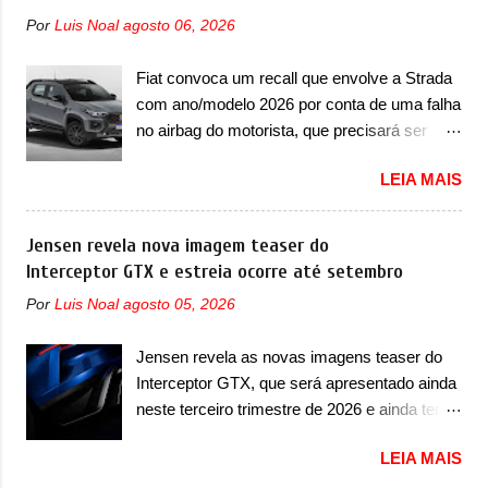
esportivos recentemente tiveram, como o
linhas do conceito que o antecipou no Salão
Por
Luis Noal
agosto 06, 2026
Porsche 911 Dakar e o... Lamborghini
de Pequim, que aconteceu no primeiro
Huracán Sterrato. E o modelo italiano tem
semestre. Na dianteira, o sedã conta com
Fiat convoca um recall que envolve a Strada
grande parte no desenvolvimento do Dune.
faróis mais quadrados e compactos, com
com ano/modelo 2026 por conta de uma falha
Baseado no Huracán, o Dune nasce com
luzes ...
no airbag do motorista, que precisará ser
uma proposta similar ao que a marca
substituído A Fiat convocou um recall no dia
apresentou com o Sterrato, mas com um
LEIA MAIS
24 de outubro de 2025 que envolve os
design ainda mais Mad Max – algo
proprietários da Strada no Brasil. O chamado
característico da Rezvani. Junto com as
envolve unidades com ano/modelo 2026 da
Jensen revela nova imagem teaser do
imagens, a marca já confirmou que o Dune
picape compacta e envolve todas as versões
Interceptor GTX e estreia ocorre até setembro
será um carro muito exclusivo. Ao todo,
com este ano/modelo. A marca fala que as
serão apenas sete unidades produzidas...
Por
Luis Noal
agosto 05, 2026
unidades afetadas precisam retornar a uma
para todo mundo, ou seja, limitado demais.
concessionária para solucionar uma falha no
Ele será equipado com um motor V10
Jensen revela as novas imagens teaser do
airbag do motorista, que precisará ser
Supercharger capaz de desenvolver cerca de
Interceptor GTX, que será apresentado ainda
substituído porque pode ter sido produzido de
800cv que separou a performance exótica da
neste terceiro trimestre de 2026 e ainda terá
forma errada. O serviço já pode ser
aventura i...
uma versão destinada para as pistas A
solucionado em uma concessionária da
LEIA MAIS
Jensen International Automotive (abreviação
marca, sem custo. Em comunicado, a Fiat
de JIA) apresentou uma nova imagem teaser