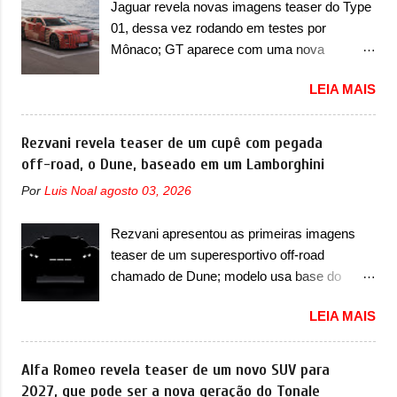
Jaguar revela novas imagens teaser do Type
(2+2+2). Agora, o maior SUV da marca será
conectam entre si por meio de uma barra em
01, dessa vez rodando em testes por
vendido com uma configuração padrão, de
LED que passa abaixo da barra prateada que
Mônaco; GT aparece com uma nova
cinco lugares (2+3), que entrou em regime de
aparece na parte sup...
camuflagem em tom vermelho A Jaguar
pré-venda na China, indicando seu
LEIA MAIS
apresentou as novas imagens teaser do Type
lançamento para breve. Além disso, a marca
01 em testes pelas ruas de Mônaco. O
divulgou as primeiras imagens do interior
modelo continua rodando em testes e chegou
Rezvani revela teaser de um cupê com pegada
com a nova configuração. A principal
no principado para o E-Prix de Fórmula E,
off-road, o Dune, baseado em um Lamborghini
mudança fica por conta da segunda fila de
como apoio a equipe da Jaguar na
bancos, que perde as poltronas individuais
Por
Luis Noal
agosto 03, 2026
competição. O elétrico aproveitou para
por bancos mais convencionais, de três
passar por uma série de localidades da
lugares. Ao mesmo tempo, o SUV possui um
Rezvani apresentou as primeiras imagens
cidade-estado como a Sainte-Dévote, Praça
assento do meio que pode reclinar e nele
teaser de um superesportivo off-road
do Cassino e La Rascasse. Para ir a
existe dois espaços de recarga por indução
chamado de Dune; modelo usa base do
Mônaco, a marca inglesa apresentou uma
para smartphones...
Lamborghini Urus e proposta do Sterrato A
nova camuflagem ao elétrico que representa
LEIA MAIS
Rezvani apresentou as primeiras imagens
uma interpretação artística com o combinado
teaser de um novo superesportivo que vai
de traços monolíticos retos e circulares. O
oferecer aos seus consumidores. Trata-se do
Alfa Romeo revela teaser de um novo SUV para
desenvolvimento do modelo ainda continua
Dune, um cupê superesportivo que terá uma
2027, que pode ser a nova geração do Tonale
acontecendo e a marca fala que, em relação