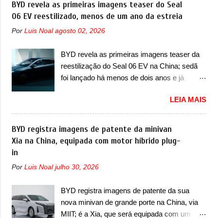
BYD revela as primeiras imagens teaser do Seal
A marca também confirmou que “foi
câmbio automático CVT no ano passado, a
06 EV reestilizado, menos de um ano da estreia
identificada a possibilidade de uma
Fiat apresentou mudanças visuais e a estreia
sobrecarga do microprocessador do Módulo
Por
Luis Noal
agosto 02, 2026
do motor 1.0 12v Turbo Flex, conhecido
de Controle da Bateria (BPCM), que poderá
como T200. Praticamente sem concorrentes,
causar a perda de força motriz, requerendo a
BYD revela as primeiras imagens teaser da
a Fiat Strada soube ser mutável com
atualização do software do modulo de...
reestilização do Seal 06 EV na China; sedã
avanços importantes que a concorrência
foi lançado há menos de dois anos e já
nunca conseguiu acompanhar e agora ela
receberá a sua primeira mudança A BYD
abre uma distância ainda maior com a
LEIA MAIS
revelou as primeiras imagens teaser de uma
chegada do motor T200, que estreou nos
mudança visual para um dos seus menores
irmãos Pulse e Fastback. "A Fiat Strada é
sedãs elétricos na China, pertencente à linha
BYD registra imagens de patente da minivan
mais do que uma picape, é uma verdadeira
Ocean. Trata-se do Seal 06 EV, lançado no
Xia na China, equipada com motor híbrido plug-
revolução no mercado automotivo. Há alguns
segundo semestre de 2025. Sim, há menos
in
anos era improvável pensar que uma picape
de um ano. O modelo agora passará a ser
chagaria ao topo do mercado brasileiro, algo
Por
Luis Noal
julho 30, 2026
vendido com mudanças visuais na dianteira e
que só a Strada fez. Mais do que isso: ela é a
na traseira, que vão atualizá-los para a
prova viva que time que está ganhando se
BYD registra imagens de patente da sua
identidade visual mais moderna da marca,
mexe sim. Ao longo da sua história, ela...
nova minivan de grande porte na China, via
mas ainda sem motivos para que essa
MIIT; é a Xia, que será equipada com um
mudança já seja tão recente assim (o que