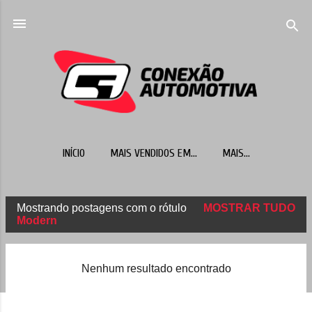
Pular para o conteúdo principal
INÍCIO
MAIS VENDIDOS EM...
MAIS…
Mostrando postagens com o rótulo
MOSTRAR TUDO
P
Modern
o
s
Nenhum resultado encontrado
t
a