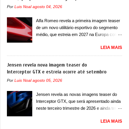
proposta off-road assim como outros
ao I-Pace (primeiro elétrico da Jaguar), o
Por
Luis Noal
agosto 04, 2026
esportivos recentemente tiveram, como o
Type 01 ganhou uma série de
Porsche 911 Dakar e o... Lamborghini
aprimoramentos pelas tecnologias
Alfa Romeo revela a primeira imagem teaser
Huracán Sterrato. E o modelo italiano tem
comprovadas nas pistas pela equipe campeã
de um novo utilitário esportivo do segmento
grande parte no desenvolvimento do Dune.
mundial de carros elétricos. A marca
médio, que estreia em 2027 na Europa com
Baseado no Huracán, o Dune nasce com
comentou que o novo carro elétrico da marca
plataforma STLA Medium A Alfa Romeo
uma proposta similar ao que a marca
terá inversores ...
LEIA MAIS
revelou a primeira imagem teaser de um
apresentou com o Sterrato, mas com um
novo utilitário esportivo da marca italiana,
design ainda mais Mad Max – algo
previsto para ser lançado em meados de
Jensen revela nova imagem teaser do
característico da Rezvani. Junto com as
2027. O novo modelo não tem nome ou se é
Interceptor GTX e estreia ocorre até setembro
imagens, a marca já confirmou que o Dune
uma nova geração de um modelo existente, o
será um carro muito exclusivo. Ao todo,
Por
Luis Noal
agosto 05, 2026
que poderia acontecer. Sabe-se apenas que
serão apenas sete unidades produzidas...
o novo modelo em questão é um SUV do
para todo mundo, ou seja, limitado demais.
Jensen revela as novas imagens teaser do
porte médio (C) e que seu lançamento foi
Ele será equipado com um motor V10
Interceptor GTX, que será apresentado ainda
confirmado durante a Mesa Redonda
Supercharger capaz de desenvolver cerca de
neste terceiro trimestre de 2026 e ainda terá
Nacional da Indústria Automotiva, organizada
800cv que separou a performance exótica da
uma versão destinada para as pistas A
pelo Ministério dos Negócios e do Made in
aventura i...
LEIA MAIS
Jensen International Automotive (abreviação
Italy (MIMIT). Estiveram presentes Emanuele
de JIA) apresentou uma nova imagem teaser