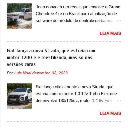
geração do Volkswagen Gol que depois de 14
Jeep convoca um recall que envolve o Grand
anos ganhava uma nova geração feita do
Cherokee 4xe no Brasil para atualização de
zero, apelidada de "Bolinha" por suas formas
software do módulo de controle da bateria e
arredondadas. Além do Gol, outro
possível substituição do motor do ventilador A
Volkswagen fazia sua estréia no mercado.
LEIA MAIS
Jeep convocou no dia 10 de outubro de 2025
Era o Pointer, versão hatchback do Logus
um chamado que envolve os proprietários do
que chegava depois de um ano de atraso. A
Grand Cherokee 4xe, em sua versão única
Fiat lança a nova Strada, que estreia com
invasão de 1994 foi marcava pelos
Limited, com unidades de ano/modelo 2023 e
motor T200 e é reestilizada, mas só nas
franceses, alemães, japoneses e coreanos
2024. A marca norte-americana diz que as
versões caras
que chegaram arrancando corações em
unidades afetadas precisam retornar a uma
nosso mercado. Os importados que mais se
Por
Luis Noal
dezembro 02, 2023
concessionária mais próxima para a solução
destacaram nas vendas em 1994 foram o
de dois problemas. O primeiro deles será
Renault R19 que vinha em 3 versões de
Fiat lança oficialmente a nova Strada, que
uma atualização do software do módulo de
carroceria, sendo duas do hatch e o sedan, a
estreia com o motor 1.0 12v Turbo Flex que
controle da bateria (AHCP e HCP). Para
famosa Kia Besta, o Vol...
desenvolve 130/125cv; motor 1.4 8v Fire
alguns veículos envolvidos, também, será
EVO Flex morre na picape A Fiat apresentou
realizada a verificação e, se necessário, a
LEIA MAIS
oficialmente a nova Strada, que aparece com
substituição do motor do ventilador HVAC
mudanças visuais e com uma nova opção de
(aquecimento, ventilação e ar-condicionado).
motor. Depois da picape compacta receber o