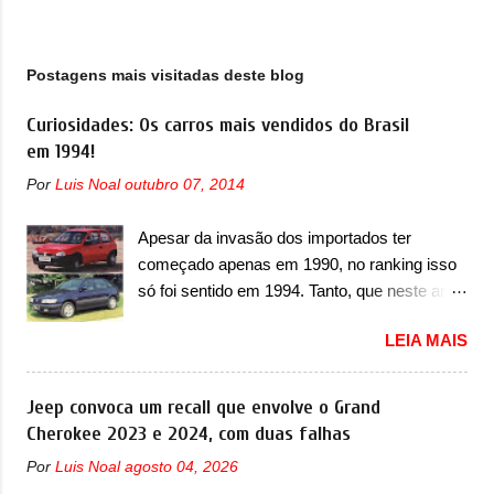
g
e
n
Postagens mais visitadas deste blog
s
Curiosidades: Os carros mais vendidos do Brasil
em 1994!
Por
Luis Noal
outubro 07, 2014
Apesar da invasão dos importados ter
começado apenas em 1990, no ranking isso
só foi sentido em 1994. Tanto, que neste ano,
possuem 9 carros inéditos nesse segmento,
LEIA MAIS
ao começar pelo Chevrolet Corsa, o mais
destacado deles no ranking que perdurou no
nosso mercado até início de 2012 e com
Jeep convoca um recall que envolve o Grand
certeza foi um grandioso lançamento da
Cherokee 2023 e 2024, com duas falhas
Chevrolet que assustou a concorrência.
Por
Luis Noal
agosto 04, 2026
Nesse ano também era lançada a nova