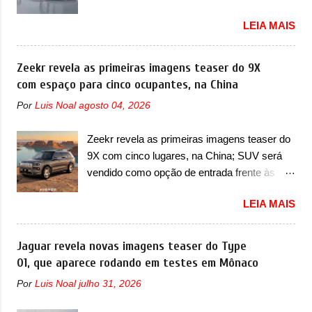
motor híbrido plug-in A BYD registrou as
não deve ter agradado em nada os primeiros
LEIA MAIS
primeiras imagens de patente de uma nova
consumidores). Pelas imagens teaser, se
minivan, na China. Registradas no Ministério
percebe que o sedã contará com um novo
da Indústria e Tecnologia da Informação, o
Zeekr revela as primeiras imagens teaser do 9X
para-choque na dianteira. Ele passa a trazer
MIIT, a BYD Xia é uma nova minivan que a
com espaço para cinco ocupantes, na China
um vinco horizontal mais destacado que
marca chinesa apresentará aos
atravessa toda a dianteira do sedã, passando
Por
Luis Noal
agosto 04, 2026
consumidores chineses para além da
logo abaixo do logotipo e dos faróis. Ele ainda
minivan conhecida como Song Max.
possui um espaço para a placa novo abaixo
Zeekr revela as primeiras imagens teaser do
Equipada com um motor híbrido plug-in
do vinco e uma nova entrada de ar inferio...
9X com cinco lugares, na China; SUV será
(PHEV), a nova minivan vai colocar a marca
vendido como opção de entrada frente às
para concorrer com uma série de outras
versões de seis lugares A Zeekr confirmou o
minivans de porte similar, visto que por lá o
LEIA MAIS
lançamento de uma configuração mais
segmento ainda continua bastante vivo (e
simples para os interessados no 9X, na
com várias opções). Em termos de design, a
China. O SUV topo de linha da marca poderá
Jaguar revela novas imagens teaser do Type
Xia se destaca por trazer uma dianteira com
ser vendido com uma opção de cinco
01, que aparece rodando em testes em Mônaco
faróis retangulares e inclinados. Os faróis
lugares, que ficará posicionada abaixo da
possuem projetores em LED e uma parte
Por
Luis Noal
julho 31, 2026
configuração de lançamento do SUV, de seis
superior com luzes diurnas (DRL) em LED
lugares, dispostos em três filas de bancos
na parte superior dos faróis. Essas luzes se