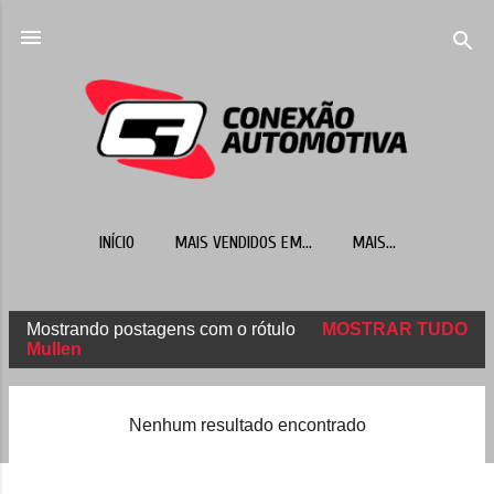
Pular para o conteúdo principal
INÍCIO
MAIS VENDIDOS EM...
MAIS…
Mostrando postagens com o rótulo
MOSTRAR TUDO
P
Mullen
o
s
Nenhum resultado encontrado
t
a