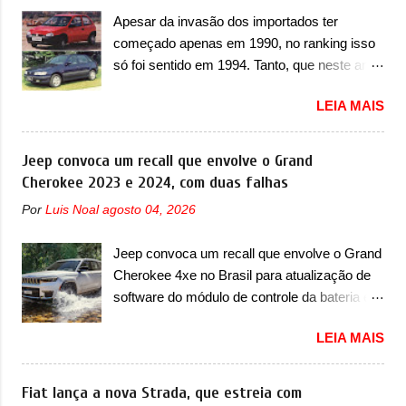
do A05, que nas imagens apareceu em sua
Apesar da invasão dos importados ter
versão mais esportiva, o A05s. Previsto para
começado apenas em 1990, no ranking isso
ser lançado ainda neste ano na China, o
só foi sentido em 1994. Tanto, que neste ano,
compacto elétrico colocará a Leapmotor para
possuem 9 carros inéditos nesse segmento,
concorrer com uma série de outras marcas
LEIA MAIS
ao começar pelo Chevrolet Corsa, o mais
de compactos, como BYD Dolphin e Geely
destacado deles no ranking que perdurou no
EX2. Visualmente, o A05 conta com um
nosso mercado até início de 2012 e com
Jeep convoca um recall que envolve o Grand
design já visto por outros modelos da marca,
certeza foi um grandioso lançamento da
Cherokee 2023 e 2024, com duas falhas
em especial do SUV compacto A10.
Chevrolet que assustou a concorrência.
Basicamente sendo o hatch do SUV, o A05
Por
Luis Noal
agosto 04, 2026
Nesse ano também era lançada a nova
nasce com um design que está bastante
geração do Volkswagen Gol que depois de 14
vinculado ao SUV. Na dianteira, ele possui
Jeep convoca um recall que envolve o Grand
anos ganhava uma nova geração feita do
faróis com um desenho mais retangular, com
Cherokee 4xe no Brasil para atualização de
zero, apelidada de "Bolinha" por suas formas
um pequeno prolongamento para as laterais.
software do módulo de controle da bateria e
arredondadas. Além do Gol, outro
Os faróis cont...
possível substituição do motor do ventilador A
Volkswagen fazia sua estréia no mercado.
LEIA MAIS
Jeep convocou no dia 10 de outubro de 2025
Era o Pointer, versão hatchback do Logus
um chamado que envolve os proprietários do
que chegava depois de um ano de atraso. A
Grand Cherokee 4xe, em sua versão única
Fiat lança a nova Strada, que estreia com
invasão de 1994 foi marcava pelos
Limited, com unidades de ano/modelo 2023 e