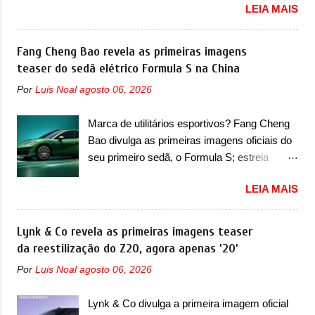
LEIA MAIS
revelou as primeiras imagens teaser de uma
chegada do motor T200, que estreou nos
mudança visual para um dos seus menores
irmãos Pulse e Fastback. "A Fiat Strada é
sedãs elétricos na China, pertencente à linha
Fang Cheng Bao revela as primeiras imagens
mais do que uma picape, é uma verdadeira
Ocean. Trata-se do Seal 06 EV, lançado no
teaser do sedã elétrico Formula S na China
revolução no mercado automotivo. Há alguns
segundo semestre de 2025. Sim, há menos
anos era improvável pensar que uma picape
Por
Luis Noal
agosto 06, 2026
de um ano. O modelo agora passará a ser
chagaria ao topo do mercado brasileiro, algo
vendido com mudanças visuais na dianteira e
que só a Strada fez. Mais do que isso: ela é a
Marca de utilitários esportivos? Fang Cheng
na traseira, que vão atualizá-los para a
prova viva que time que está ganhando se
Bao divulga as primeiras imagens oficiais do
identidade visual mais moderna da marca,
mexe sim. Ao longo da sua história, ela...
seu primeiro sedã, o Formula S; estreia
mas ainda sem motivos para que essa
acontece ainda em 2026 Lançada em 2023
mudança já seja tão recente assim (o que
LEIA MAIS
como uma marca com utilitários esportivos, a
não deve ter agradado em nada os primeiros
Fang Cheng Bao nasceu como uma empresa
consumidores). Pelas imagens teaser, se
voltada a desenvolver utilitários esportivos
Lynk & Co revela as primeiras imagens teaser
percebe que o sedã contará com um novo
com uma pegada mais off-road. E isso
da reestilização do Z20, agora apenas '20'
para-choque na dianteira. Ele passa a trazer
funcionou muito bem com o lançamento dos
um vinco horizontal mais destacado que
Por
Luis Noal
agosto 06, 2026
modelos Bao 5 e Bao 8, além do Tai 3 e Tai 7.
atravessa toda a dianteira do sedã, passando
Agora, a marca confirmou que vai entrar de
logo abaixo do logotipo e dos faróis. Ele ainda
Lynk & Co divulga a primeira imagem oficial
vez no segmento de... sedãs. Antecipado por
possui um espaço para a placa novo abaixo