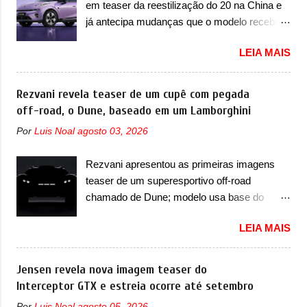
em teaser da reestilização do 20 na China e
imagens teaser, o Formula S será o primeiro
do vinco e uma nova entrada de ar inferio...
já antecipa mudanças que o modelo receberá
três volumes da Fang Cheng Bao, que
em sua dianteira A Lynk & Co confirmou que
parece se perder na sua identidade com a
LEIA MAIS
vai apresentar na China as primeiras
Denza. Até o momento, a marca divulgou
mudanças para o Z20, um misto de hatch
algumas imagens externas e informações
com SUV que é vendido no mercado chinês
Rezvani revela teaser de um cupê com pegada
sobre o sedã, que terá seu lançamento ainda
desde o lançamento, em 2024. Agora, o
off-road, o Dune, baseado em um Lamborghini
neste ano de 2026. Em termos de design, o
modelo passará por sua primeira mudança
Formula S segue basicamente as mesmas
Por
Luis Noal
agosto 03, 2026
visual e também mudará de nome. Vendido
linhas do conceito que o antecipou no Salão
na Europa como 02 e Z20 na China, o elétrico
de Pequim, que aconteceu no primeiro
Rezvani apresentou as primeiras imagens
passará a ser vendido na China apenas
semestre. Na dianteira, o sedã conta com
teaser de um superesportivo off-road
como ‘20’. Junto das mudanças visuais, a
faróis mais quadrados e compactos, com
chamado de Dune; modelo usa base do
marca confirmou que ele pode ser um dos
luzes ...
Lamborghini Urus e proposta do Sterrato A
primeiros produtos da empresa a usar um
LEIA MAIS
Rezvani apresentou as primeiras imagens
novo motor elétrico. Chamado de ’16 em 1’,
teaser de um novo superesportivo que vai
também chamado de Thunder, ele apresenta
oferecer aos seus consumidores. Trata-se do
Jensen revela nova imagem teaser do
uma melhoria de eficiência térmica e integra
Dune, um cupê superesportivo que terá uma
Interceptor GTX e estreia ocorre até setembro
12 elementos de hardware. Entre eles, motor
proposta off-road assim como outros
elétrico, controlador de motor, redutor,
Por
Luis Noal
agosto 05, 2026