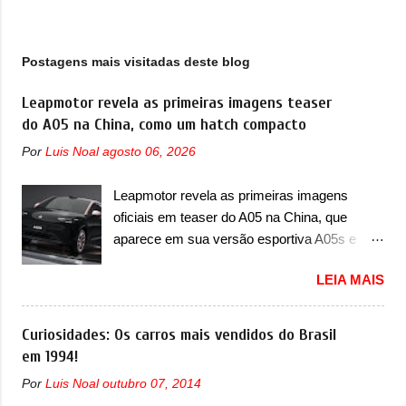
g
e
n
Postagens mais visitadas deste blog
s
Leapmotor revela as primeiras imagens teaser
do A05 na China, como um hatch compacto
Por
Luis Noal
agosto 06, 2026
Leapmotor revela as primeiras imagens
oficiais em teaser do A05 na China, que
aparece em sua versão esportiva A05s e
colocará a marca contra BYD, Geely e outras
LEIA MAIS
A Leapmotor vem apresentando uma rápida
expansão na China em termos de portfólio.
Apoiada pela Stellantis, a marca confirmou a
Curiosidades: Os carros mais vendidos do Brasil
estreia de um novo modelo compacto à sua
em 1994!
linha. Posicionado entre o T03 e o B05, a
Por
Luis Noal
outubro 07, 2014
marca revelou as primeiras imagens teaser