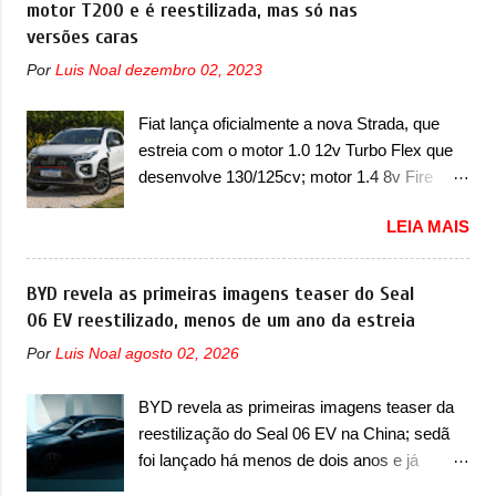
motor T200 e é reestilizada, mas só nas
franceses, alemães, japoneses e coreanos
2024. A marca norte-americana diz que as
versões caras
que chegaram arrancando corações em
unidades afetadas precisam retornar a uma
nosso mercado. Os importados que mais se
Por
Luis Noal
dezembro 02, 2023
concessionária mais próxima para a solução
destacaram nas vendas em 1994 foram o
de dois problemas. O primeiro deles será
Renault R19 que vinha em 3 versões de
Fiat lança oficialmente a nova Strada, que
uma atualização do software do módulo de
carroceria, sendo duas do hatch e o sedan, a
estreia com o motor 1.0 12v Turbo Flex que
controle da bateria (AHCP e HCP). Para
famosa Kia Besta, o Vol...
desenvolve 130/125cv; motor 1.4 8v Fire
alguns veículos envolvidos, também, será
EVO Flex morre na picape A Fiat apresentou
realizada a verificação e, se necessário, a
LEIA MAIS
oficialmente a nova Strada, que aparece com
substituição do motor do ventilador HVAC
mudanças visuais e com uma nova opção de
(aquecimento, ventilação e ar-condicionado).
motor. Depois da picape compacta receber o
BYD revela as primeiras imagens teaser do Seal
A marca também confirmou que “foi
câmbio automático CVT no ano passado, a
06 EV reestilizado, menos de um ano da estreia
identificada a possibilidade de uma
Fiat apresentou mudanças visuais e a estreia
sobrecarga do microprocessador do Módulo
Por
Luis Noal
agosto 02, 2026
do motor 1.0 12v Turbo Flex, conhecido
de Controle da Bateria (BPCM), que poderá
como T200. Praticamente sem concorrentes,
causar a perda de força motriz, requerendo a
BYD revela as primeiras imagens teaser da
a Fiat Strada soube ser mutável com
atualização do software do modulo de...
reestilização do Seal 06 EV na China; sedã
avanços importantes que a concorrência
foi lançado há menos de dois anos e já
nunca conseguiu acompanhar e agora ela
receberá a sua primeira mudança A BYD
abre uma distância ainda maior com a