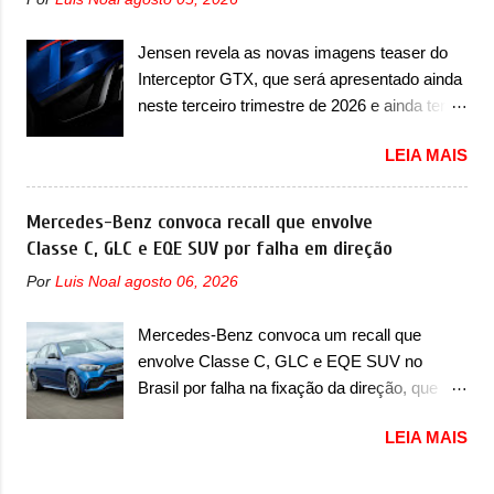
esportivos recentemente tiveram, como o
conversor CC-CC, OBC, PDU, HBMS,
Porsche 911 Dakar e o... Lamborghini
LBMS, VCU, TMS, controle ativo de pré-
Jensen revela as novas imagens teaser do
Huracán Sterrato. E o modelo italiano tem
carga e gateway de domínio de energia. Há
Interceptor GTX, que será apresentado ainda
grande parte no desenvolvimento do Dune.
mais quatro recursos de software como
neste terceiro trimestre de 2026 e ainda terá
Baseado no Huracán, o Dune nasce com
gerenciamento...
uma versão destinada para as pistas A
uma proposta similar ao que a marca
LEIA MAIS
Jensen International Automotive (abreviação
apresentou com o Sterrato, mas com um
de JIA) apresentou uma nova imagem teaser
design ainda mais Mad Max – algo
que mostra como será o Interceptor GTX, o
Mercedes-Benz convoca recall que envolve
característico da Rezvani. Junto com as
esportivo que recolocará a marca no
Classe C, GLC e EQE SUV por falha em direção
imagens, a marca já confirmou que o Dune
mercado. O granturismo (GT) apareceu em
será um carro muito exclusivo. Ao todo,
Por
Luis Noal
agosto 06, 2026
uma nova imagem de traseira, onde ele
serão apenas sete unidades produzidas...
aparece o para-choque traseiro. A marca
para todo mundo, ou seja, limitado demais.
Mercedes-Benz convoca um recall que
ainda confirmou que o esportivo será
Ele será equipado com um motor V10
envolve Classe C, GLC e EQE SUV no
apresentado no terceiro trimestre de 2026, ou
Supercharger capaz de desenvolver cerca de
Brasil por falha na fixação da direção, que
seja, acontecerá entre os meses de julho e
800cv que separou a performance exótica da
pode se desconectar em casos sérios A
setembro (e já estamos em agosto), ou seja,
aventura i...
LEIA MAIS
Mercedes-Benz convocou em outubro de
a estreia deve aparecer neste mês ou até o
2025 um recall que envolve o trio de modelos
dia 30 de setembro. A marca confirmou que
formado pelo Classe C, GLC e EQE SUV. De