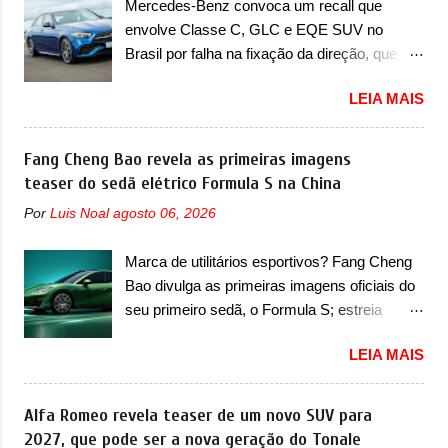
Mercedes-Benz convoca um recall que
ainda confirmou que o esportivo será
de dano físico grave ou até mesmo fatal ao
envolve Classe C, GLC e EQE SUV no
apresentado no terceiro trimestre de 2026, ou
condutor do veículo” . O serviço...
Brasil por falha na fixação da direção, que
seja, acontecerá entre os meses de julho e
pode se desconectar em casos sérios A
setembro (e já estamos em agosto), ou seja,
LEIA MAIS
Mercedes-Benz convocou em outubro de
a estreia deve aparecer neste mês ou até o
2025 um recall que envolve o trio de modelos
dia 30 de setembro. A marca confirmou que
formado pelo Classe C, GLC e EQE SUV. De
Fang Cheng Bao revela as primeiras imagens
vai apresentar um "protótipo de pré-produção,
acordo com informações, o chamado
teaser do sedã elétrico Formula S na China
de altíssimo desempenho, exclusivo para
envolve unidades com ano/modelo que varia
pistas" , que vai antecipar as futuras versões
Por
Luis Noal
agosto 06, 2026
de 2023, 2024 e 2025, dependendo do
de rua do esportivo. Ao mesmo tempo, a
modelo. A falha está na fixação da direção,
Jensen descreveu o misterioso esportivo
Marca de utilitários esportivos? Fang Cheng
que pode se voltar em alguns casos mais
como um “protótipo aprimorado” que
Bao divulga as primeiras imagens oficiais do
extremos. No caso do Classe C, envolve a
estabelece as bases para "div...
seu primeiro sedã, o Formula S; estreia
versão 200, com ano/modelo 2024 e
acontece ainda em 2026 Lançada em 2023
produzida em fevereiro de 2024, e a versão
LEIA MAIS
como uma marca com utilitários esportivos, a
300, com ano/modelo 2024 e produzida de
Fang Cheng Bao nasceu como uma empresa
igual forma em fevereiro de 2024. Já no caso
voltada a desenvolver utilitários esportivos
Alfa Romeo revela teaser de um novo SUV para
do GLC, envolve duas versões também. A
com uma pegada mais off-road. E isso
2027, que pode ser a nova geração do Tonale
primeira delas é a 300, com ano/modelo 2024