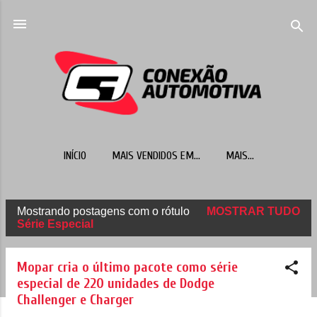
Pular para o conteúdo principal
INÍCIO
MAIS VENDIDOS EM...
MAIS…
Mostrando postagens com o rótulo
MOSTRAR TUDO
P
Série Especial
o
s
Mopar cria o último pacote como série
t
especial de 220 unidades de Dodge
Challenger e Charger
a