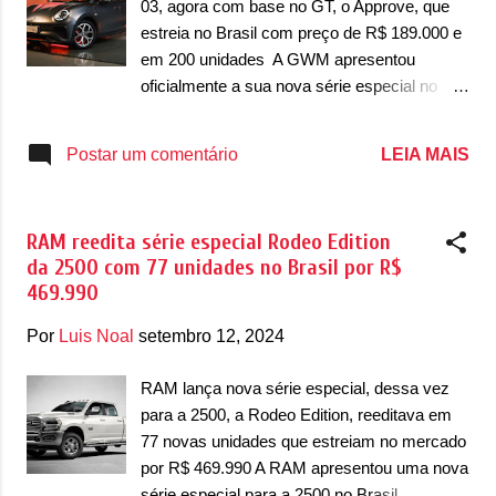
03, agora com base no GT, o Approve, que
quatro portas da Dodge são veículos
estreia no Brasil com preço de R$ 189.000 e
perfeitos para continuar nossa tradição anual
em 200 unidades A GWM apresentou
de oferecer pacotes exclusivos, voltados
oficialmente a sua nova série especial no
para o desempenho e de baixo volume de
Brasil, a segunda, desde a chegada da
peças e acessórios de desempenho
chinesa ao país. Coincidentemente ou não, a
LEIA MAIS
Postar um comentário
testados e de qualidade com suporte de
nova série especial também é com o Ora 03,
fábrica da Mopar Custom Shop. Com
depois da Copacabana Edition do
impressionantes detalhes em preto fosco e
lançamento do hatch no mercado, no ano
Mopar Blue, ambos os ...
RAM reedita série especial Rodeo Edition
passado, com base na versão Skin. Agora, a
da 2500 com 77 unidades no Brasil por R$
nova série especial é desenvolvido a partir
469.990
da versão GT. Chamada de GT Approve, a
série é uma parceria inédita com a Approve,
Por
Luis Noal
setembro 12, 2024
empresa brasileira de roupas com estética
streetwear, unindo moda, conforto,
RAM lança nova série especial, dessa vez
utilitarismo e estilo. “Esta série é a primeira
para a 2500, a Rodeo Edition, reeditava em
feita por uma montadora e uma marca de
77 novas unidades que estreiam no mercado
streetwear no Brasil. Uma iniciativa
por R$ 469.990 A RAM apresentou uma nova
desenvolvida a quatro mãos, voltada
série especial para a 2500 no Brasil,