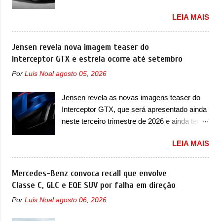
substituído A Fiat convocou um recall no dia
novo motor elétrico. Chamado de ’16 em 1’,
LEIA MAIS
24 de outubro de 2025 que envolve os
também chamado de Thunder, ele apresenta
proprietários da Strada no Brasil. O chamado
uma melhoria de eficiência térmica e integra
envolve unidades com ano/modelo 2026 da
Jensen revela nova imagem teaser do
12 elementos de hardware. Entre eles, motor
picape compacta e envolve todas as versões
Interceptor GTX e estreia ocorre até setembro
elétrico, controlador de motor, redutor,
com este ano/modelo. A marca fala que as
conversor CC-CC, OBC, PDU, HBMS,
Por
Luis Noal
agosto 05, 2026
unidades afetadas precisam retornar a uma
LBMS, VCU, TMS, controle ativo de pré-
concessionária para solucionar uma falha no
carga e gateway de domínio de energia. Há
Jensen revela as novas imagens teaser do
airbag do motorista, que precisará ser
mais quatro recursos de software como
Interceptor GTX, que será apresentado ainda
substituído porque pode ter sido produzido de
gerenciamento...
neste terceiro trimestre de 2026 e ainda terá
forma errada. O serviço já pode ser
uma versão destinada para as pistas A
solucionado em uma concessionária da
LEIA MAIS
Jensen International Automotive (abreviação
marca, sem custo. Em comunicado, a Fiat
de JIA) apresentou uma nova imagem teaser
disse que “foi identificada a possibilidade de
que mostra como será o Interceptor GTX, o
Mercedes-Benz convoca recall que envolve
haver inconsistência no processo de
esportivo que recolocará a marca no
Classe C, GLC e EQE SUV por falha em direção
fabricação da bolsa Airbag lado motorista
mercado. O granturismo (GT) apareceu em
que, em caso de colisão que demande a sua
Por
Luis Noal
agosto 06, 2026
uma nova imagem de traseira, onde ele
deflagração, poderá levar a falha na dinâmica
aparece o para-choque traseiro. A marca
de sua abertura, potencializando a ocorrência