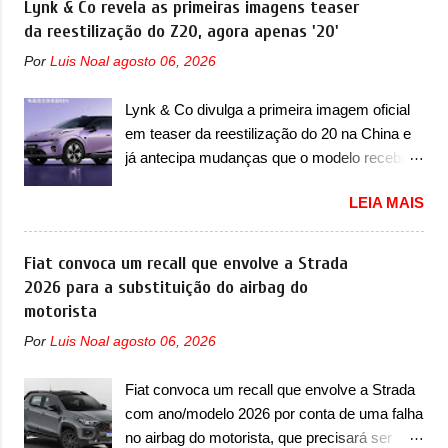
Lynk & Co revela as primeiras imagens teaser
mais do que uma picape, é uma verdadeira
certeza foi um grandioso lançamento da
da reestilização do Z20, agora apenas '20'
revolução no mercado automotivo. Há alguns
Chevrolet que assustou a concorrência.
anos era improvável pensar que uma picape
Por
Luis Noal
agosto 06, 2026
Nesse ano também era lançada a nova
chagaria ao topo do mercado brasileiro, algo
geração do Volkswagen Gol que depois de 14
que só a Strada fez. Mais do que isso: ela é a
Lynk & Co divulga a primeira imagem oficial
anos ganhava uma nova geração feita do
prova viva que time que está ganhando se
em teaser da reestilização do 20 na China e
zero, apelidada de "Bolinha" por suas formas
mexe sim. Ao longo da sua história, ela...
já antecipa mudanças que o modelo receberá
arredondadas. Além do Gol, outro
em sua dianteira A Lynk & Co confirmou que
Volkswagen fazia sua estréia no mercado.
LEIA MAIS
vai apresentar na China as primeiras
Era o Pointer, versão hatchback do Logus
mudanças para o Z20, um misto de hatch
que chegava depois de um ano de atraso. A
com SUV que é vendido no mercado chinês
Fiat convoca um recall que envolve a Strada
invasão de 1994 foi marcava pelos
desde o lançamento, em 2024. Agora, o
2026 para a substituição do airbag do
franceses, alemães, japoneses e coreanos
modelo passará por sua primeira mudança
motorista
que chegaram arrancando corações em
visual e também mudará de nome. Vendido
nosso mercado. Os importados que mais se
Por
Luis Noal
agosto 06, 2026
na Europa como 02 e Z20 na China, o elétrico
destacaram nas vendas em 1994 foram o
passará a ser vendido na China apenas
Renault R19 que vinha em 3 versões de
Fiat convoca um recall que envolve a Strada
como ‘20’. Junto das mudanças visuais, a
carroceria, sendo duas do hatch e o sedan, a
com ano/modelo 2026 por conta de uma falha
marca confirmou que ele pode ser um dos
famosa Kia Besta, o Vol...
no airbag do motorista, que precisará ser
primeiros produtos da empresa a usar um