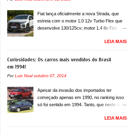
concessionária mais próxima para a solução
vinculado ao SUV. Na dianteira, ele possui
de dois problemas. O primeiro deles será
faróis com um desenho mais retangular, com
Fiat lança oficialmente a nova Strada, que
uma atualização do software do módulo de
um pequeno prolongamento para as laterais.
estreia com o motor 1.0 12v Turbo Flex que
controle da bateria (AHCP e HCP). Para
Os faróis cont...
desenvolve 130/125cv; motor 1.4 8v Fire
alguns veículos envolvidos, também, será
EVO Flex morre na picape A Fiat apresentou
realizada a verificação e, se necessário, a
LEIA MAIS
oficialmente a nova Strada, que aparece com
substituição do motor do ventilador HVAC
mudanças visuais e com uma nova opção de
(aquecimento, ventilação e ar-condicionado).
motor. Depois da picape compacta receber o
Curiosidades: Os carros mais vendidos do Brasil
A marca também confirmou que “foi
câmbio automático CVT no ano passado, a
em 1994!
identificada a possibilidade de uma
Fiat apresentou mudanças visuais e a estreia
sobrecarga do microprocessador do Módulo
Por
Luis Noal
outubro 07, 2014
do motor 1.0 12v Turbo Flex, conhecido
de Controle da Bateria (BPCM), que poderá
como T200. Praticamente sem concorrentes,
causar a perda de força motriz, requerendo a
Apesar da invasão dos importados ter
a Fiat Strada soube ser mutável com
atualização do software do modulo de...
começado apenas em 1990, no ranking isso
avanços importantes que a concorrência
só foi sentido em 1994. Tanto, que neste ano,
nunca conseguiu acompanhar e agora ela
possuem 9 carros inéditos nesse segmento,
abre uma distância ainda maior com a
LEIA MAIS
ao começar pelo Chevrolet Corsa, o mais
chegada do motor T200, que estreou nos
destacado deles no ranking que perdurou no
irmãos Pulse e Fastback. "A Fiat Strada é
nosso mercado até início de 2012 e com