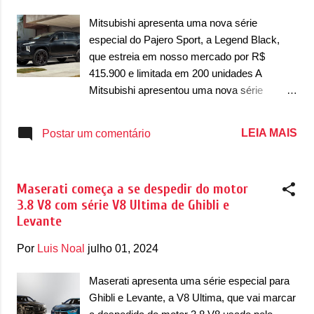
desenvolver 230cv de potência. Entre as
Mitsubishi apresenta uma nova série
novidades, a Volkswagen adicionou novas
especial do Pajero Sport, a Legend Black,
rodas de liga leve de 18 polegadas com um
que estreia em nosso mercado por R$
acabamento em preto e com dez raios,
415.900 e limitada em 200 unidades A
mesmo acabamento escurecido que é visto
Mitsubishi apresentou uma nova série
também na grade dianteira, entradas de ar
especial em nosso mercado para o Pajero
inferiores, capas dos retrovisores e
Sport, a Legend Black. A nova versão,
LEIA MAIS
Postar um comentário
maçanetas, além do aerofólio na tampa do
apresentada no ano passado, ganhou um
porta-malas. No para-lama dianteiro, uma
tratamento ‘all-black’ em uma série especial
das novidades é o logotipo GLI...
limitada em 200 unidades que serão
Maserati começa a se despedir do motor
produzidas. De acordo com a marca
3.8 V8 com série V8 Ultima de Ghibli e
japonesa, a nova série especial se destaca
Levante
por trazer novidades principalmente em seu
design externo. Entre as novidades, é
Por
Luis Noal
julho 01, 2024
perceptível que o SUV passa a ser vendido
com os elementos cromados do Dynamic
Maserati apresenta uma série especial para
Shield em preto brilhante. Com isso, toda a
Ghibli e Levante, a V8 Ultima, que vai marcar
grade dianteira possui um acabamento