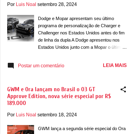
g
Por
Luis Noal
setembro 28, 2024
e
n
Dodge e Mopar apresentam seu último
programa de personalização de Charger e
s
Challenger nos Estados Unidos antes do fim
de linha da dupla A Dodge apresentou nos
Estados Unidos junto com a Mopar o último
pacote de personalização com unidades
zero-quilômetro de Charger e Challenger.
LEIA MAIS
Postar um comentário
Baseados na versão R/T Scat Pack
Widebody, eles ganham novidades visuais
externas e internas exclusivas e voltados
GWM e Ora lançam no Brasil o 03 GT
para o desempenho. De acordo com a
Approve Edition, nova série especial por R$
marca norte-americana, foram produzidas
189.000
220 unidades do Charger e outras 220
unidades com o Challenger com esse pacote
Por
Luis Noal
setembro 18, 2024
– sendo 200 de cada para os Estados
Unidos e as outras 20 para o Canadá.
GWM lança a segunda série especial do Ora
"Nossos icônicos muscle cars de duas e