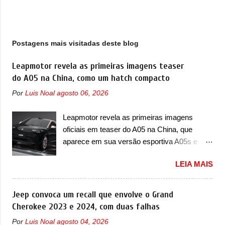
g
e
n
s
Postagens mais visitadas deste blog
Leapmotor revela as primeiras imagens teaser
do A05 na China, como um hatch compacto
Por
Luis Noal
agosto 06, 2026
Leapmotor revela as primeiras imagens
oficiais em teaser do A05 na China, que
aparece em sua versão esportiva A05s e
colocará a marca contra BYD, Geely e outras
LEIA MAIS
A Leapmotor vem apresentando uma rápida
expansão na China em termos de portfólio.
Apoiada pela Stellantis, a marca confirmou a
Jeep convoca um recall que envolve o Grand
estreia de um novo modelo compacto à sua
Cherokee 2023 e 2024, com duas falhas
linha. Posicionado entre o T03 e o B05, a
Por
Luis Noal
agosto 04, 2026