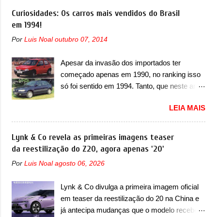
(aquecimento, ventilação e ar-condicionado).
motor. Depois da picape compacta receber o
Curiosidades: Os carros mais vendidos do Brasil
A marca também confirmou que “foi
câmbio automático CVT no ano passado, a
em 1994!
identificada a possibilidade de uma
Fiat apresentou mudanças visuais e a estreia
sobrecarga do microprocessador do Módulo
Por
Luis Noal
outubro 07, 2014
do motor 1.0 12v Turbo Flex, conhecido
de Controle da Bateria (BPCM), que poderá
como T200. Praticamente sem concorrentes,
causar a perda de força motriz, requerendo a
Apesar da invasão dos importados ter
a Fiat Strada soube ser mutável com
atualização do software do modulo de...
começado apenas em 1990, no ranking isso
avanços importantes que a concorrência
só foi sentido em 1994. Tanto, que neste ano,
nunca conseguiu acompanhar e agora ela
possuem 9 carros inéditos nesse segmento,
abre uma distância ainda maior com a
LEIA MAIS
ao começar pelo Chevrolet Corsa, o mais
chegada do motor T200, que estreou nos
destacado deles no ranking que perdurou no
irmãos Pulse e Fastback. "A Fiat Strada é
nosso mercado até início de 2012 e com
Lynk & Co revela as primeiras imagens teaser
mais do que uma picape, é uma verdadeira
certeza foi um grandioso lançamento da
da reestilização do Z20, agora apenas '20'
revolução no mercado automotivo. Há alguns
Chevrolet que assustou a concorrência.
anos era improvável pensar que uma picape
Por
Luis Noal
agosto 06, 2026
Nesse ano também era lançada a nova
chagaria ao topo do mercado brasileiro, algo
geração do Volkswagen Gol que depois de 14
que só a Strada fez. Mais do que isso: ela é a
Lynk & Co divulga a primeira imagem oficial
anos ganhava uma nova geração feita do
prova viva que time que está ganhando se
em teaser da reestilização do 20 na China e
zero, apelidada de "Bolinha" por suas formas
mexe sim. Ao longo da sua história, ela...
já antecipa mudanças que o modelo receberá
arredondadas. Além do Gol, outro