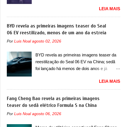
em sua dianteira A Lynk & Co confirmou que
Volkswagen fazia sua estréia no mercado.
LEIA MAIS
vai apresentar na China as primeiras
Era o Pointer, versão hatchback do Logus
mudanças para o Z20, um misto de hatch
que chegava depois de um ano de atraso. A
com SUV que é vendido no mercado chinês
BYD revela as primeiras imagens teaser do Seal
invasão de 1994 foi marcava pelos
desde o lançamento, em 2024. Agora, o
06 EV reestilizado, menos de um ano da estreia
franceses, alemães, japoneses e coreanos
modelo passará por sua primeira mudança
que chegaram arrancando corações em
Por
Luis Noal
agosto 02, 2026
visual e também mudará de nome. Vendido
nosso mercado. Os importados que mais se
na Europa como 02 e Z20 na China, o elétrico
destacaram nas vendas em 1994 foram o
BYD revela as primeiras imagens teaser da
passará a ser vendido na China apenas
Renault R19 que vinha em 3 versões de
reestilização do Seal 06 EV na China; sedã
como ‘20’. Junto das mudanças visuais, a
carroceria, sendo duas do hatch e o sedan, a
foi lançado há menos de dois anos e já
marca confirmou que ele pode ser um dos
famosa Kia Besta, o Vol...
receberá a sua primeira mudança A BYD
primeiros produtos da empresa a usar um
LEIA MAIS
revelou as primeiras imagens teaser de uma
novo motor elétrico. Chamado de ’16 em 1’,
mudança visual para um dos seus menores
também chamado de Thunder, ele apresenta
sedãs elétricos na China, pertencente à linha
Fang Cheng Bao revela as primeiras imagens
uma melhoria de eficiência térmica e integra
Ocean. Trata-se do Seal 06 EV, lançado no
teaser do sedã elétrico Formula S na China
12 elementos de hardware. Entre eles, motor
segundo semestre de 2025. Sim, há menos
elétrico, controlador de motor, redutor,
Por
Luis Noal
agosto 06, 2026
de um ano. O modelo agora passará a ser
conversor CC-CC, OBC, PDU, HBMS,
vendido com mudanças visuais na dianteira e
LBMS, VCU, TMS, controle ativo de pré-