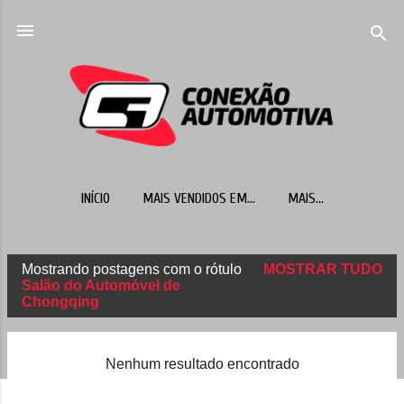
Pular para o conteúdo principal
INÍCIO
MAIS VENDIDOS EM...
MAIS…
Mostrando postagens com o rótulo
MOSTRAR TUDO
P
Salão do Automóvel de
Chongqing
o
s
t
Nenhum resultado encontrado
a