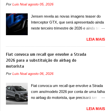
proposta off-road assim como outros
Formula S segue basicamente as mesmas
Por
Luis Noal
agosto 05, 2026
esportivos recentemente tiveram, como o
linhas do conceito que o antecipou no Salão
Porsche 911 Dakar e o... Lamborghini
de Pequim, que aconteceu no primeiro
Jensen revela as novas imagens teaser do
Huracán Sterrato. E o modelo italiano tem
semestre. Na dianteira, o sedã conta com
Interceptor GTX, que será apresentado ainda
grande parte no desenvolvimento do Dune.
faróis mais quadrados e compactos, com
neste terceiro trimestre de 2026 e ainda terá
Baseado no Huracán, o Dune nasce com
luzes ...
uma versão destinada para as pistas A
uma proposta similar ao que a marca
LEIA MAIS
Jensen International Automotive (abreviação
apresentou com o Sterrato, mas com um
de JIA) apresentou uma nova imagem teaser
design ainda mais Mad Max – algo
que mostra como será o Interceptor GTX, o
Fiat convoca um recall que envolve a Strada
característico da Rezvani. Junto com as
esportivo que recolocará a marca no
2026 para a substituição do airbag do
imagens, a marca já confirmou que o Dune
mercado. O granturismo (GT) apareceu em
motorista
será um carro muito exclusivo. Ao todo,
uma nova imagem de traseira, onde ele
serão apenas sete unidades produzidas...
Por
Luis Noal
agosto 06, 2026
aparece o para-choque traseiro. A marca
para todo mundo, ou seja, limitado demais.
ainda confirmou que o esportivo será
Ele será equipado com um motor V10
Fiat convoca um recall que envolve a Strada
apresentado no terceiro trimestre de 2026, ou
Supercharger capaz de desenvolver cerca de
com ano/modelo 2026 por conta de uma falha
seja, acontecerá entre os meses de julho e
800cv que separou a performance exótica da
no airbag do motorista, que precisará ser
setembro (e já estamos em agosto), ou seja,
aventura i...
substituído A Fiat convocou um recall no dia
a estreia deve aparecer neste mês ou até o
LEIA MAIS
24 de outubro de 2025 que envolve os