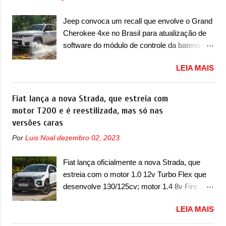
marca revelou as primeiras imagens teaser
do A05, que nas imagens apareceu em sua
Jeep convoca um recall que envolve o Grand
versão mais esportiva, o A05s. Previsto para
Cherokee 4xe no Brasil para atualização de
ser lançado ainda neste ano na China, o
software do módulo de controle da bateria e
compacto elétrico colocará a Leapmotor para
possível substituição do motor do ventilador A
concorrer com uma série de outras marcas
LEIA MAIS
Jeep convocou no dia 10 de outubro de 2025
de compactos, como BYD Dolphin e Geely
um chamado que envolve os proprietários do
EX2. Visualmente, o A05 conta com um
Grand Cherokee 4xe, em sua versão única
Fiat lança a nova Strada, que estreia com
design já visto por outros modelos da marca,
Limited, com unidades de ano/modelo 2023 e
motor T200 e é reestilizada, mas só nas
em especial do SUV compacto A10.
2024. A marca norte-americana diz que as
versões caras
Basicamente sendo o hatch do SUV, o A05
unidades afetadas precisam retornar a uma
nasce com um design que está bastante
Por
Luis Noal
dezembro 02, 2023
concessionária mais próxima para a solução
vinculado ao SUV. Na dianteira, ele possui
de dois problemas. O primeiro deles será
faróis com um desenho mais retangular, com
Fiat lança oficialmente a nova Strada, que
uma atualização do software do módulo de
um pequeno prolongamento para as laterais.
estreia com o motor 1.0 12v Turbo Flex que
controle da bateria (AHCP e HCP). Para
Os faróis cont...
desenvolve 130/125cv; motor 1.4 8v Fire
alguns veículos envolvidos, também, será
EVO Flex morre na picape A Fiat apresentou
realizada a verificação e, se necessário, a
LEIA MAIS
oficialmente a nova Strada, que aparece com
substituição do motor do ventilador HVAC
mudanças visuais e com uma nova opção de