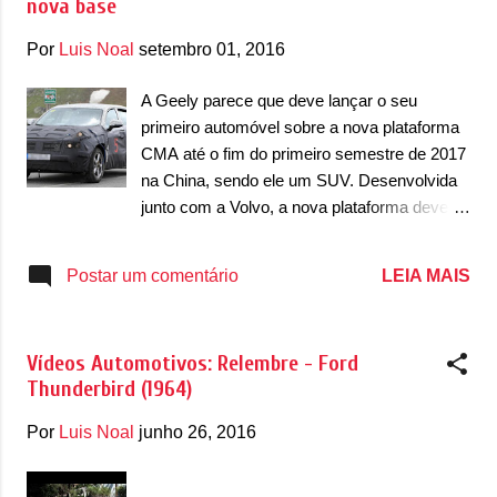
nova base
mas a Detroit Electric afirmou que o
desenvolvimento dos dois modelos será feito
Por
Luis Noal
setembro 01, 2016
pela própria empresa. A expectativa é ter um
volume de vendas entre 50 mil e 60 mil
A Geely parece que deve lançar o seu
carros por ano. Também não se sabe se
primeiro automóvel sobre a nova plataforma
esses automóveis deverão ter o design
CMA até o fim do primeiro semestre de 2017
conhecido ou serão 100% inéditos. Mais
na China, sendo ele um SUV. Desenvolvida
detalhes deverão surgir nos próximos anos.
junto com a Volvo, a nova plataforma deve
estar presente em pelo menos quatro
automóveis da marca chinesa. Chamada de
LEIA MAIS
Postar um comentário
"L", a gama será composta por um sedã
(com o código CS11), um SUV (CX11),
crossover (CC11) e um hatch (CH11). Com
Vídeos Automotivos: Relembre - Ford
esse quarteto a Geely que ter produtos de
Thunderbird (1964)
qualidade para explorar novos mercados,
mais exigentes e bater de frente com a
Por
Luis Noal
junho 26, 2016
Volkswagen na China. O primeiro destes
novos carros da Geely é o SUV CX11, já