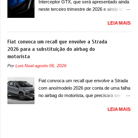
Interceptor GTX, que será apresentado ainda
grande parte no desenvolvimento do Dune.
mais quatro recursos de software como
neste terceiro trimestre de 2026 e ainda terá
Baseado no Huracán, o Dune nasce com
gerenciamento...
uma versão destinada para as pistas A
uma proposta similar ao que a marca
LEIA MAIS
Jensen International Automotive (abreviação
apresentou com o Sterrato, mas com um
de JIA) apresentou uma nova imagem teaser
design ainda mais Mad Max – algo
que mostra como será o Interceptor GTX, o
Fiat convoca um recall que envolve a Strada
característico da Rezvani. Junto com as
esportivo que recolocará a marca no
2026 para a substituição do airbag do
imagens, a marca já confirmou que o Dune
mercado. O granturismo (GT) apareceu em
motorista
será um carro muito exclusivo. Ao todo,
uma nova imagem de traseira, onde ele
serão apenas sete unidades produzidas...
Por
Luis Noal
agosto 06, 2026
aparece o para-choque traseiro. A marca
para todo mundo, ou seja, limitado demais.
ainda confirmou que o esportivo será
Ele será equipado com um motor V10
Fiat convoca um recall que envolve a Strada
apresentado no terceiro trimestre de 2026, ou
Supercharger capaz de desenvolver cerca de
com ano/modelo 2026 por conta de uma falha
seja, acontecerá entre os meses de julho e
800cv que separou a performance exótica da
no airbag do motorista, que precisará ser
setembro (e já estamos em agosto), ou seja,
aventura i...
substituído A Fiat convocou um recall no dia
a estreia deve aparecer neste mês ou até o
LEIA MAIS
24 de outubro de 2025 que envolve os
dia 30 de setembro. A marca confirmou que
proprietários da Strada no Brasil. O chamado
vai apresentar um "protótipo de pré-produção,
envolve unidades com ano/modelo 2026 da
de altíssimo desempenho, exclusivo para
picape compacta e envolve todas as versões
pistas" , que vai antecipar as futuras versões