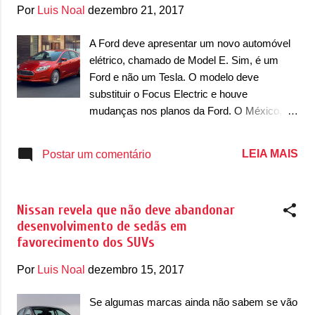
g
Por
Luis Noal
dezembro 21, 2017
e
n
A Ford deve apresentar um novo automóvel
elétrico, chamado de Model E. Sim, é um
s
Ford e não um Tesla. O modelo deve
substituir o Focus Electric e houve
mudanças nos planos da Ford. O México,
calcanhar de aquiles da Ford, deve sofrer
mudanças em breve. A produção do Model
LEIA MAIS
Postar um comentário
E, antes confirmada para a fábrica mexicana
de Cuautitlán, agora pode ser em Michigan,
EUA, mas ainda sem confirmação. Após
Nissan revela que não deve abandonar
uma disputa com a Tesla pelo nome Model
desenvolvimento de sedãs em
E, a Ford conseguiu manter o nome do
favorecimento dos SUVs
elétrico e a produção caminha para os EUA.
A Ford também confirmou que o Model E
Por
Luis Noal
dezembro 15, 2017
terá uma família de automóveis elétricos a
partir de 2019. Também se fala que vários
Se algumas marcas ainda não sabem se vão
estilos de carroceria serão disponibilizados,