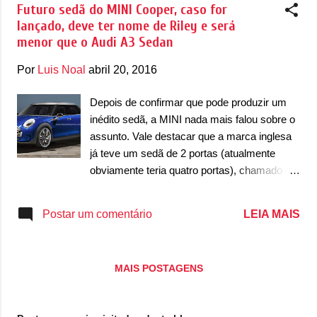
Futuro sedã do MINI Cooper, caso for
lançado, deve ter nome de Riley e será
menor que o Audi A3 Sedan
Por
Luis Noal
abril 20, 2016
Depois de confirmar que pode produzir um
inédito sedã, a MINI nada mais falou sobre o
assunto. Vale destacar que a marca inglesa
já teve um sedã de 2 portas (atualmente
obviamente teria quatro portas), chamado de
Riley, nome que pode ser resgatado assim
como aconteceu com a Clubman. De acordo
LEIA MAIS
Postar um comentário
com a revista Autocar, fontes de dentro da
BMW relataram que a MINI estuda o
mercado para ver se é viável a introdução de
MAIS POSTAGENS
um pequeno sedã. A ideia parece absurda,
dada a atual filosofia de produto da marca
inglesa. Vale destacar também que o portal