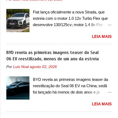
geração do Volkswagen Gol que depois de 14
de Controle da Bateria (BPCM), que poderá
anos ganhava uma nova geração feita do
causar a perda de força motriz, requerendo a
Fiat lança oficialmente a nova Strada, que
zero, apelidada de "Bolinha" por suas formas
atualização do software do modulo de...
estreia com o motor 1.0 12v Turbo Flex que
arredondadas. Além do Gol, outro
desenvolve 130/125cv; motor 1.4 8v Fire
Volkswagen fazia sua estréia no mercado.
EVO Flex morre na picape A Fiat apresentou
Era o Pointer, versão hatchback do Logus
LEIA MAIS
oficialmente a nova Strada, que aparece com
que chegava depois de um ano de atraso. A
mudanças visuais e com uma nova opção de
invasão de 1994 foi marcava pelos
motor. Depois da picape compacta receber o
BYD revela as primeiras imagens teaser do Seal
franceses, alemães, japoneses e coreanos
câmbio automático CVT no ano passado, a
06 EV reestilizado, menos de um ano da estreia
que chegaram arrancando corações em
Fiat apresentou mudanças visuais e a estreia
nosso mercado. Os importados que mais se
Por
Luis Noal
agosto 02, 2026
do motor 1.0 12v Turbo Flex, conhecido
destacaram nas vendas em 1994 foram o
como T200. Praticamente sem concorrentes,
Renault R19 que vinha em 3 versões de
BYD revela as primeiras imagens teaser da
a Fiat Strada soube ser mutável com
carroceria, sendo duas do hatch e o sedan, a
reestilização do Seal 06 EV na China; sedã
avanços importantes que a concorrência
famosa Kia Besta, o Vol...
foi lançado há menos de dois anos e já
nunca conseguiu acompanhar e agora ela
receberá a sua primeira mudança A BYD
abre uma distância ainda maior com a
LEIA MAIS
revelou as primeiras imagens teaser de uma
chegada do motor T200, que estreou nos
mudança visual para um dos seus menores
irmãos Pulse e Fastback. "A Fiat Strada é
sedãs elétricos na China, pertencente à linha