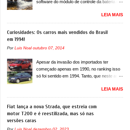
software do módulo de controle da bateria e
compacto elétrico colocará a Leapmotor para
possível substituição do motor do ventilador A
concorrer com uma série de outras marcas
LEIA MAIS
Jeep convocou no dia 10 de outubro de 2025
de compactos, como BYD Dolphin e Geely
um chamado que envolve os proprietários do
EX2. Visualmente, o A05 conta com um
Grand Cherokee 4xe, em sua versão única
Curiosidades: Os carros mais vendidos do Brasil
design já visto por outros modelos da marca,
Limited, com unidades de ano/modelo 2023 e
em 1994!
em especial do SUV compacto A10.
2024. A marca norte-americana diz que as
Basicamente sendo o hatch do SUV, o A05
Por
Luis Noal
outubro 07, 2014
unidades afetadas precisam retornar a uma
nasce com um design que está bastante
concessionária mais próxima para a solução
vinculado ao SUV. Na dianteira, ele possui
Apesar da invasão dos importados ter
de dois problemas. O primeiro deles será
faróis com um desenho mais retangular, com
começado apenas em 1990, no ranking isso
uma atualização do software do módulo de
um pequeno prolongamento para as laterais.
só foi sentido em 1994. Tanto, que neste ano,
controle da bateria (AHCP e HCP). Para
Os faróis cont...
possuem 9 carros inéditos nesse segmento,
alguns veículos envolvidos, também, será
LEIA MAIS
ao começar pelo Chevrolet Corsa, o mais
realizada a verificação e, se necessário, a
destacado deles no ranking que perdurou no
substituição do motor do ventilador HVAC
nosso mercado até início de 2012 e com
Fiat lança a nova Strada, que estreia com
(aquecimento, ventilação e ar-condicionado).
certeza foi um grandioso lançamento da
motor T200 e é reestilizada, mas só nas
A marca também confirmou que “foi
Chevrolet que assustou a concorrência.
versões caras
identificada a possibilidade de uma
Nesse ano também era lançada a nova
sobrecarga do microprocessador do Módulo
Por
Luis Noal
dezembro 02, 2023