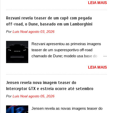
LEIA MAIS
vai apresentar na China as primeiras
Denza. Até o momento, a marca divulgou
mudanças para o Z20, um misto de hatch
algumas imagens externas e informações
com SUV que é vendido no mercado chinês
Rezvani revela teaser de um cupê com pegada
sobre o sedã, que terá seu lançamento ainda
desde o lançamento, em 2024. Agora, o
off-road, o Dune, baseado em um Lamborghini
neste ano de 2026. Em termos de design, o
modelo passará por sua primeira mudança
Formula S segue basicamente as mesmas
Por
Luis Noal
agosto 03, 2026
visual e também mudará de nome. Vendido
linhas do conceito que o antecipou no Salão
na Europa como 02 e Z20 na China, o elétrico
de Pequim, que aconteceu no primeiro
Rezvani apresentou as primeiras imagens
passará a ser vendido na China apenas
semestre. Na dianteira, o sedã conta com
teaser de um superesportivo off-road
como ‘20’. Junto das mudanças visuais, a
faróis mais quadrados e compactos, com
chamado de Dune; modelo usa base do
marca confirmou que ele pode ser um dos
luzes ...
Lamborghini Urus e proposta do Sterrato A
primeiros produtos da empresa a usar um
LEIA MAIS
Rezvani apresentou as primeiras imagens
novo motor elétrico. Chamado de ’16 em 1’,
teaser de um novo superesportivo que vai
também chamado de Thunder, ele apresenta
oferecer aos seus consumidores. Trata-se do
Jensen revela nova imagem teaser do
uma melhoria de eficiência térmica e integra
Dune, um cupê superesportivo que terá uma
Interceptor GTX e estreia ocorre até setembro
12 elementos de hardware. Entre eles, motor
proposta off-road assim como outros
elétrico, controlador de motor, redutor,
Por
Luis Noal
agosto 05, 2026
esportivos recentemente tiveram, como o
conversor CC-CC, OBC, PDU, HBMS,
Porsche 911 Dakar e o... Lamborghini
LBMS, VCU, TMS, controle ativo de pré-
Jensen revela as novas imagens teaser do
Huracán Sterrato. E o modelo italiano tem
carga e gateway de domínio de energia. Há