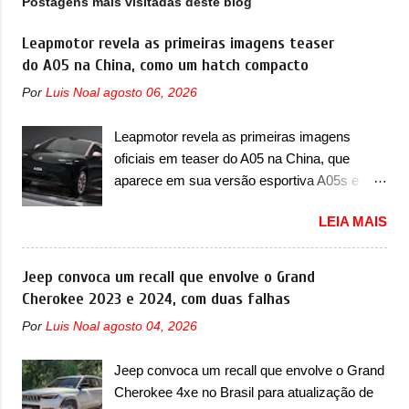
Postagens mais visitadas deste blog
Automotive News, no mês passado, o
executivo Peter Schwarzenbauer confirmou
Leapmotor revela as primeiras imagens teaser
que a fabricante voltou a considerar um
do A05 na China, como um hatch compacto
lançamento de um inédito modelo três-
Por
Luis Noal
agosto 06, 2026
volumes como forma de ampliar as vendas.
Segundo o executivo, entrada da MINI no
Leapmotor revela as primeiras imagens
mercado de sedãs representa a possibilidade
oficiais em teaser do A05 na China, que
de ampliar lucros e crescer em participação
aparece em sua versão esportiva A05s e
em países importantes como a China,
colocará a marca contra BYD, Geely e outras
grande consumidora de modelos três-
LEIA MAIS
A Leapmotor vem apresentando uma rápida
volumes. Do mesmo grupo da BMW, o Riley
expansão na China em termos de portfólio.
evitaria uma briga di...
Apoiada pela Stellantis, a marca confirmou a
Jeep convoca um recall que envolve o Grand
estreia de um novo modelo compacto à sua
Cherokee 2023 e 2024, com duas falhas
linha. Posicionado entre o T03 e o B05, a
Por
Luis Noal
agosto 04, 2026
marca revelou as primeiras imagens teaser
do A05, que nas imagens apareceu em sua
Jeep convoca um recall que envolve o Grand
versão mais esportiva, o A05s. Previsto para
Cherokee 4xe no Brasil para atualização de
ser lançado ainda neste ano na China, o