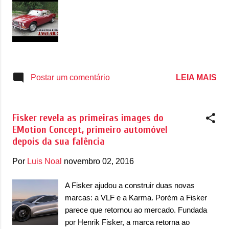
do SUV com chassi, a Cadillac deve
aumentar a oferta de utilitários esportivos XT,
com a chegada do XT3 (modelo de acesso,
que ainda pode ser chamado de XT1 ou
XT2), para brigar com Audi Q3, BMW X1 e
Mercedes-Benz GLA/GLB. A plataforma
LEIA MAIS
Postar um comentário
deste deve ser a D2XX, a mesma usada por
Chevrolet Cruze e Equinox. Um XT4
também é possível, para brigar com Audi Q5,
Fisker revela as primeiras images do
BMW X3 e Mercedes-Benz GLC. O XT5
EMotion Concept, primeiro automóvel
hoje já briga com Audi Q7, BMW X...
depois da sua falência
Por
Luis Noal
novembro 02, 2016
A Fisker ajudou a construir duas novas
marcas: a VLF e a Karma. Porém a Fisker
parece que retornou ao mercado. Fundada
por Henrik Fisker, a marca retorna ao