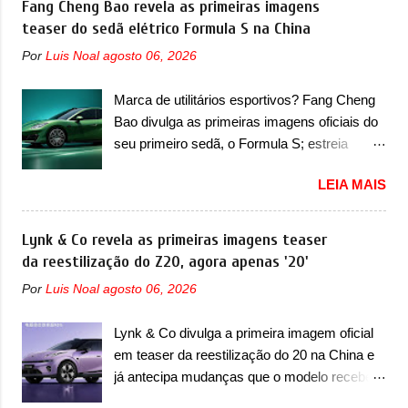
Fang Cheng Bao revela as primeiras imagens
mais do que uma picape, é uma verdadeira
Ocean. Trata-se do Seal 06 EV, lançado no
teaser do sedã elétrico Formula S na China
revolução no mercado automotivo. Há alguns
segundo semestre de 2025. Sim, há menos
anos era improvável pensar que uma picape
Por
Luis Noal
agosto 06, 2026
de um ano. O modelo agora passará a ser
chagaria ao topo do mercado brasileiro, algo
vendido com mudanças visuais na dianteira e
que só a Strada fez. Mais do que isso: ela é a
Marca de utilitários esportivos? Fang Cheng
na traseira, que vão atualizá-los para a
prova viva que time que está ganhando se
Bao divulga as primeiras imagens oficiais do
identidade visual mais moderna da marca,
mexe sim. Ao longo da sua história, ela...
seu primeiro sedã, o Formula S; estreia
mas ainda sem motivos para que essa
acontece ainda em 2026 Lançada em 2023
mudança já seja tão recente assim (o que
LEIA MAIS
como uma marca com utilitários esportivos, a
não deve ter agradado em nada os primeiros
Fang Cheng Bao nasceu como uma empresa
consumidores). Pelas imagens teaser, se
voltada a desenvolver utilitários esportivos
Lynk & Co revela as primeiras imagens teaser
percebe que o sedã contará com um novo
com uma pegada mais off-road. E isso
da reestilização do Z20, agora apenas '20'
para-choque na dianteira. Ele passa a trazer
funcionou muito bem com o lançamento dos
um vinco horizontal mais destacado que
Por
Luis Noal
agosto 06, 2026
modelos Bao 5 e Bao 8, além do Tai 3 e Tai 7.
atravessa toda a dianteira do sedã, passando
Agora, a marca confirmou que vai entrar de
logo abaixo do logotipo e dos faróis. Ele ainda
Lynk & Co divulga a primeira imagem oficial
vez no segmento de... sedãs. Antecipado por
possui um espaço para a placa novo abaixo
em teaser da reestilização do 20 na China e
imagens teaser, o Formula S será o primeiro
do vinco e uma nova entrada de ar inferio...
já antecipa mudanças que o modelo receberá
três volumes da Fang Cheng Bao, que
em sua dianteira A Lynk & Co confirmou que
parece se perder na sua identidade com a