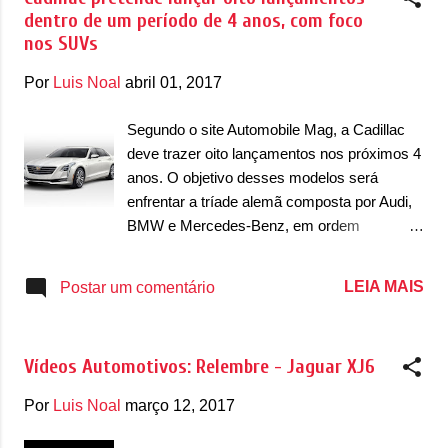
deve ter motores...
dentro de um período de 4 anos, com foco
nos SUVs
Por
Luis Noal
abril 01, 2017
Segundo o site Automobile Mag, a Cadillac
deve trazer oito lançamentos nos próximos 4
anos. O objetivo desses modelos será
enfrentar a tríade alemã composta por Audi,
BMW e Mercedes-Benz, em ordem
alfabática. Dos oito modelos, quatro sabe-se
que serão utilitários esportivos. A publicação
LEIA MAIS
Postar um comentário
do site alemão confirmou até mesmo uma
picape feita sobre uma estrutura monobloco,
com a meta de brigar com a Mercedes-Benz
Vídeos Automotivos: Relembre - Jaguar XJ6
Classe X. Além disso, o site confirmou uma
nova geração do Escalade, que deve receber
Por
Luis Noal
março 12, 2017
uma estrutura bem mais leve, novos
motores e uma suspensão sofisticada. Além