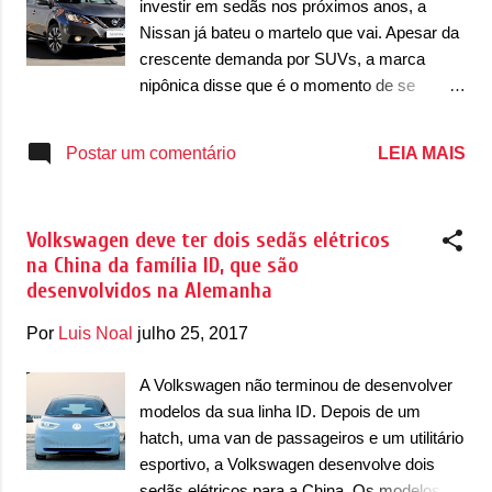
investir em sedãs nos próximos anos, a
sendo um crossover o mais esperado,
Nissan já bateu o martelo que vai. Apesar da
devido às vendas em alta nos EUA. Um
crescente demanda por SUVs, a marca
hatch e um sedã também são esperados.
nipônica disse que é o momento de se
Como forma de reduzir os custos, rumores
reinventar. Durante o Salão de Los Angeles,
apontam em uma plataforma modular única,
Michael Bunce, vice-presidente de
LEIA MAIS
Postar um comentário
podendo ser até mesmo a mesma
planejamento de produtos, confirmou que
plataforma do novo Focus, que já está
SUVs são importantes, mas sedãs ainda
preparada para automóveis elétricos. A
devem ter espaço nos investimentos da
autonomia se...
Volkswagen deve ter dois sedãs elétricos
marca. "Os sedãs não estão mortos. Temos
na China da família ID, que são
agora uma boa oportunidade para reinventá-
desenvolvidos na Alemanha
los", declarou. Segundo o executivo, a onda
dos SUVs pode ser uma moda do mercado,
Por
Luis Noal
julho 25, 2017
assim como pode ter vindo para ficar. A
Nissan estuda diversos mercados e saberá
A Volkswagen não terminou de desenvolver
quando terá que reinventar os seus sedãs,
modelos da sua linha ID. Depois de um
deu a entender durante a entrevista. A Nissan
hatch, uma van de passageiros e um utilitário
declarou que a próxima geração pode não
esportivo, a Volkswagen desenvolve dois
estar focado e seduzida por SUVs e os
sedãs elétricos para a China. Os modelos