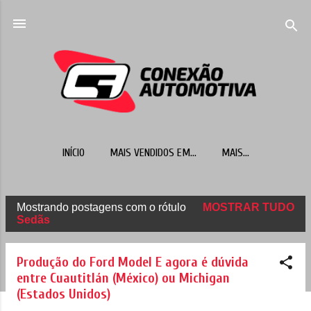
Pular para o conteúdo principal
INÍCIO
MAIS VENDIDOS EM...
MAIS…
Mostrando postagens com o rótulo
MOSTRAR TUDO
P
Sedãs
o
s
Produção do Ford Model E agora é dúvida
t
entre Cuautitlán (México) ou Michigan
(Estados Unidos)
a