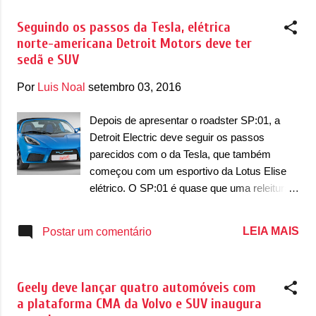
bem interessante. Ainda não se sabe o preço
Seguindo os passos da Tesla, elétrica
estimado do modelo de produção...
norte-americana Detroit Motors deve ter
sedã e SUV
Por
Luis Noal
setembro 03, 2016
Depois de apresentar o roadster SP:01, a
Detroit Electric deve seguir os passos
parecidos com o da Tesla, que também
começou com um esportivo da Lotus Elise
elétrico. O SP:01 é quase que uma releitura
do Tesla Roadster, o primeiro automóvel da
marca norte-americana. A Detroit Electric
LEIA MAIS
Postar um comentário
segue os passos da marca até mesmo com
o planejamento de lançar um sedã e um
utilitário esportivo nos próximos anos (assim
Geely deve lançar quatro automóveis com
como a Tesla com Model S e Model X).
a plataforma CMA da Volvo e SUV inaugura
Ainda pouco se sabe sobre estes projetos,