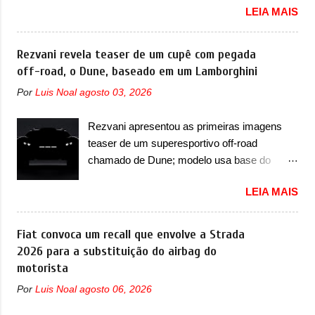
mudança já seja tão recente assim (o que
LEIA MAIS
como uma marca com utilitários esportivos, a
não deve ter agradado em nada os primeiros
Fang Cheng Bao nasceu como uma empresa
consumidores). Pelas imagens teaser, se
voltada a desenvolver utilitários esportivos
Rezvani revela teaser de um cupê com pegada
percebe que o sedã contará com um novo
com uma pegada mais off-road. E isso
off-road, o Dune, baseado em um Lamborghini
para-choque na dianteira. Ele passa a trazer
funcionou muito bem com o lançamento dos
um vinco horizontal mais destacado que
Por
Luis Noal
agosto 03, 2026
modelos Bao 5 e Bao 8, além do Tai 3 e Tai 7.
atravessa toda a dianteira do sedã, passando
Agora, a marca confirmou que vai entrar de
logo abaixo do logotipo e dos faróis. Ele ainda
Rezvani apresentou as primeiras imagens
vez no segmento de... sedãs. Antecipado por
possui um espaço para a placa novo abaixo
teaser de um superesportivo off-road
imagens teaser, o Formula S será o primeiro
do vinco e uma nova entrada de ar inferio...
chamado de Dune; modelo usa base do
três volumes da Fang Cheng Bao, que
Lamborghini Urus e proposta do Sterrato A
parece se perder na sua identidade com a
LEIA MAIS
Rezvani apresentou as primeiras imagens
Denza. Até o momento, a marca divulgou
teaser de um novo superesportivo que vai
algumas imagens externas e informações
oferecer aos seus consumidores. Trata-se do
Fiat convoca um recall que envolve a Strada
sobre o sedã, que terá seu lançamento ainda
Dune, um cupê superesportivo que terá uma
2026 para a substituição do airbag do
neste ano de 2026. Em termos de design, o
proposta off-road assim como outros
motorista
Formula S segue basicamente as mesmas
esportivos recentemente tiveram, como o
linhas do conceito que o antecipou no Salão
Por
Luis Noal
agosto 06, 2026
Porsche 911 Dakar e o... Lamborghini
de Pequim, que aconteceu no primeiro
Huracán Sterrato. E o modelo italiano tem