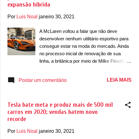
expansão híbrida
fábrica italiana deve ser uma das unidades
que devem continuar operantes mesmo com
Por
Luis Noal
janeiro 30, 2021
a Stellantis. Cerca de três novos modelos
serão produzidos em Tychy, sendo que
A McLaren voltou a falar que não deve
existe a possibilidade de ser um de cada
desenvolver nenhum utilitário esportivo para
marca. Com relação aos modelos, a FCA
conseguir estar na moda do mercado. Ainda
não revela muito, dizendo apenas que serão
no processo inicial de renovação de sua
“modelos tecnologicamente avançados, com
linha, a britânica por meio de Milke Flewitt,
base num novo conceito de mobilidade,
CEO da McLaren. A marca inglesa confirmou
utilizando os sistemas de propulsão mais
que não deve seguir os meses passos de
LEIA MAIS
Postar um comentário
avançados, incluindo, 100% elétricos” . De
Aston Martin, Ferrari, Lamborghini e outras
acordo com informações, na unidade serão
marcas que devem apostar em utilitários
feitos o Alfa Romeo Ton...
esportivos. "Nós nos mantivemos fieis ao
Tesla bate meta e produz mais de 500 mil
conceito de fazer supercarros. Eu ouço
carros em 2020; vendas batem novo
alguns mercados perguntando: 'Vocês farão
recorde
um SUV?' ou' Vocês farão um carro
elétrico?' e a resposta é não, não faremos. A
Por
Luis Noal
janeiro 30, 2021
resposta é inteiramente racional. É muito