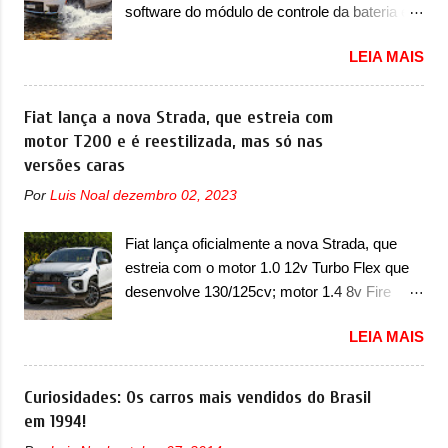
software do módulo de controle da bateria e
compacto elétrico colocará a Leapmotor para
possível substituição do motor do ventilador A
concorrer com uma série de outras marcas
LEIA MAIS
Jeep convocou no dia 10 de outubro de 2025
de compactos, como BYD Dolphin e Geely
um chamado que envolve os proprietários do
EX2. Visualmente, o A05 conta com um
Grand Cherokee 4xe, em sua versão única
Fiat lança a nova Strada, que estreia com
design já visto por outros modelos da marca,
Limited, com unidades de ano/modelo 2023 e
motor T200 e é reestilizada, mas só nas
em especial do SUV compacto A10.
2024. A marca norte-americana diz que as
versões caras
Basicamente sendo o hatch do SUV, o A05
unidades afetadas precisam retornar a uma
nasce com um design que está bastante
Por
Luis Noal
dezembro 02, 2023
concessionária mais próxima para a solução
vinculado ao SUV. Na dianteira, ele possui
de dois problemas. O primeiro deles será
faróis com um desenho mais retangular, com
Fiat lança oficialmente a nova Strada, que
uma atualização do software do módulo de
um pequeno prolongamento para as laterais.
estreia com o motor 1.0 12v Turbo Flex que
controle da bateria (AHCP e HCP). Para
Os faróis cont...
desenvolve 130/125cv; motor 1.4 8v Fire
alguns veículos envolvidos, também, será
EVO Flex morre na picape A Fiat apresentou
realizada a verificação e, se necessário, a
LEIA MAIS
oficialmente a nova Strada, que aparece com
substituição do motor do ventilador HVAC
mudanças visuais e com uma nova opção de
(aquecimento, ventilação e ar-condicionado).
motor. Depois da picape compacta receber o
Curiosidades: Os carros mais vendidos do Brasil
A marca também confirmou que “foi
câmbio automático CVT no ano passado, a
em 1994!
identificada a possibilidade de uma
Fiat apresentou mudanças visuais e a estreia
sobrecarga do microprocessador do Módulo