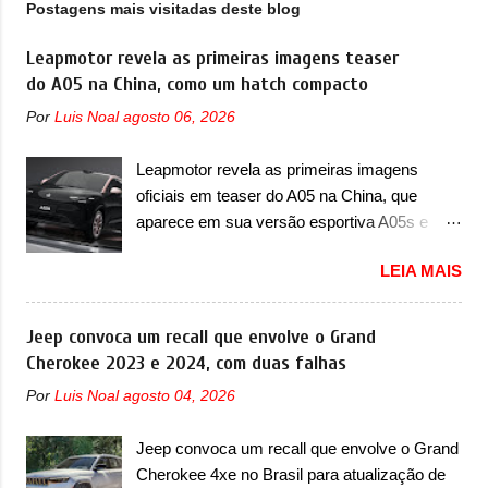
Postagens mais visitadas deste blog
detalhes preto na grade dianteira, para-
choque dianteiro e traseiro, rodas, além de
Leapmotor revela as primeiras imagens teaser
ter substituindo todas as peças cromadas
do A05 na China, como um hatch compacto
por peças escurecidas. No interior, a Ranger
Por
Luis Noal
agosto 06, 2026
Black também possui detalhes exclusivos. A
Black deve ser equipada com motor 3.2
Leapmotor revela as primeiras imagens
Duratorq Turbo Diesel de 200cv e 47,9kgfm,
oficiais em teaser do A05 na China, que
apenas com câmbio automático de 6
aparece em sua versão esportiva A05s e
marchas. A tração deve ser 4x4. Se for
colocará a marca contra BYD, Geely e outras
baseada na versão Limited, a Ranger Black
LEIA MAIS
A Leapmotor vem apresentando uma rápida
deve ser equipada com ar-condicionado
expansão na China em termos de portfólio.
digital, farol alto automático, l...
Apoiada pela Stellantis, a marca confirmou a
Jeep convoca um recall que envolve o Grand
estreia de um novo modelo compacto à sua
Cherokee 2023 e 2024, com duas falhas
linha. Posicionado entre o T03 e o B05, a
Por
Luis Noal
agosto 04, 2026
marca revelou as primeiras imagens teaser
do A05, que nas imagens apareceu em sua
Jeep convoca um recall que envolve o Grand
versão mais esportiva, o A05s. Previsto para
Cherokee 4xe no Brasil para atualização de
ser lançado ainda neste ano na China, o