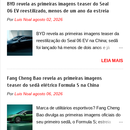
com SUV que é vendido no mercado chinês
BYD revela as primeiras imagens teaser do Seal
invasão de 1994 foi marcava pelos
desde o lançamento, em 2024. Agora, o
06 EV reestilizado, menos de um ano da estreia
franceses, alemães, japoneses e coreanos
modelo passará por sua primeira mudança
que chegaram arrancando corações em
Por
Luis Noal
agosto 02, 2026
visual e também mudará de nome. Vendido
nosso mercado. Os importados que mais se
na Europa como 02 e Z20 na China, o elétrico
destacaram nas vendas em 1994 foram o
BYD revela as primeiras imagens teaser da
passará a ser vendido na China apenas
Renault R19 que vinha em 3 versões de
reestilização do Seal 06 EV na China; sedã
como ‘20’. Junto das mudanças visuais, a
carroceria, sendo duas do hatch e o sedan, a
foi lançado há menos de dois anos e já
marca confirmou que ele pode ser um dos
famosa Kia Besta, o Vol...
receberá a sua primeira mudança A BYD
primeiros produtos da empresa a usar um
LEIA MAIS
revelou as primeiras imagens teaser de uma
novo motor elétrico. Chamado de ’16 em 1’,
mudança visual para um dos seus menores
também chamado de Thunder, ele apresenta
sedãs elétricos na China, pertencente à linha
Fang Cheng Bao revela as primeiras imagens
uma melhoria de eficiência térmica e integra
Ocean. Trata-se do Seal 06 EV, lançado no
teaser do sedã elétrico Formula S na China
12 elementos de hardware. Entre eles, motor
segundo semestre de 2025. Sim, há menos
elétrico, controlador de motor, redutor,
Por
Luis Noal
agosto 06, 2026
de um ano. O modelo agora passará a ser
conversor CC-CC, OBC, PDU, HBMS,
vendido com mudanças visuais na dianteira e
LBMS, VCU, TMS, controle ativo de pré-
Marca de utilitários esportivos? Fang Cheng
na traseira, que vão atualizá-los para a
carga e gateway de domínio de energia. Há
Bao divulga as primeiras imagens oficiais do
identidade visual mais moderna da marca,
mais quatro recursos de software como
seu primeiro sedã, o Formula S; estreia
mas ainda sem motivos para que essa
gerenciamento...
acontece ainda em 2026 Lançada em 2023