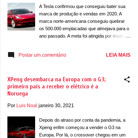
cedo para expandir a marca para outras
A Tesla confirmou que conseguiu bater sua
áreas e tentar dar credibilidade da marca
marca de produção e vendas em 2020. A
para um produto que claramente não tem
marca norte-americana conseguiu quebrar
nada a ver com nossa história." , disse
os 500.000 emplacadas que almejava para o
Flewitt. No final de 2019, Darren Goddard,
ano passado. A meta foi atingida por muito
Diretor da Divisão Sport Series da McLaren,
pouco. De acordo com Elon Musk, CEO da
já teria dito: "Não há nada legal em um SUV.
Tesla, foram fabricados 509.737 unidades em
LEIA MAIS
Postar um comentário
Eles estão apenas procurando volume. Isso
2020, sendo 499.950 unidades entregues. De
não é puro. Pen...
acordo com a marca de elétricos, foram
54.805 unidades produzidas 54.805 unidades
XPeng desembarca na Europa com o G3;
de Model S e Model X, sendo 57.039
primeiro país a receber o elétrico é a
unidades vendidas globalmente (estoque
Noruega
remanescente de 2019), enquanto a dupla
Model 3 e Model Y venderam 454.932
Por
Luis Noal
janeiro 30, 2021
unidades fabricadas, 442.511 unidades
vendidas. A Tesla ainda confirma que esses
Depois do atraso por conta da pandemia, a
números ainda tem uma margem de erro de
Xpeng enfim começou a vender o G3 na
0,5% e que as entregas do Model Y chinês
Europa. Por lá, o crossover chegou em um