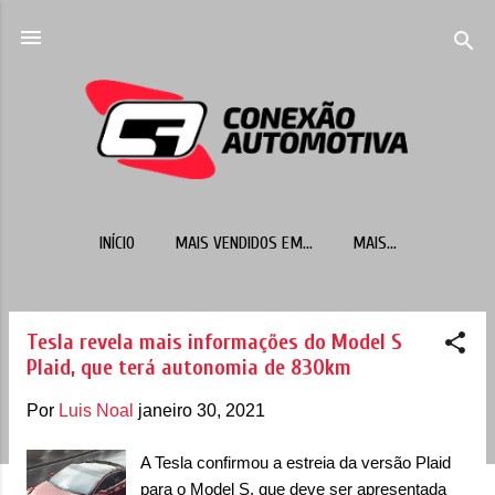
Pular para o conteúdo principal
INÍCIO
MAIS VENDIDOS EM...
MAIS…
Tesla revela mais informações do Model S
P
Plaid, que terá autonomia de 830km
o
s
Por
Luis Noal
janeiro 30, 2021
t
A Tesla confirmou a estreia da versão Plaid
a
para o Model S, que deve ser apresentada