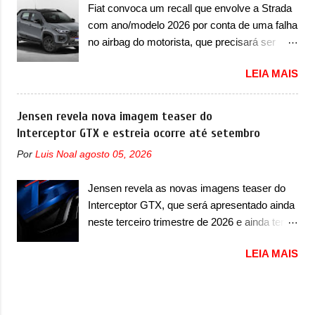
semestre. Na dianteira, o sedã conta com
Fiat convoca um recall que envolve a Strada
grande parte no desenvolvimento do Dune.
faróis mais quadrados e compactos, com
com ano/modelo 2026 por conta de uma falha
Baseado no Huracán, o Dune nasce com
luzes ...
no airbag do motorista, que precisará ser
uma proposta similar ao que a marca
substituído A Fiat convocou um recall no dia
apresentou com o Sterrato, mas com um
LEIA MAIS
24 de outubro de 2025 que envolve os
design ainda mais Mad Max – algo
proprietários da Strada no Brasil. O chamado
característico da Rezvani. Junto com as
envolve unidades com ano/modelo 2026 da
Jensen revela nova imagem teaser do
imagens, a marca já confirmou que o Dune
picape compacta e envolve todas as versões
Interceptor GTX e estreia ocorre até setembro
será um carro muito exclusivo. Ao todo,
com este ano/modelo. A marca fala que as
serão apenas sete unidades produzidas...
Por
Luis Noal
agosto 05, 2026
unidades afetadas precisam retornar a uma
para todo mundo, ou seja, limitado demais.
concessionária para solucionar uma falha no
Ele será equipado com um motor V10
Jensen revela as novas imagens teaser do
airbag do motorista, que precisará ser
Supercharger capaz de desenvolver cerca de
Interceptor GTX, que será apresentado ainda
substituído porque pode ter sido produzido de
800cv que separou a performance exótica da
neste terceiro trimestre de 2026 e ainda terá
forma errada. O serviço já pode ser
aventura i...
uma versão destinada para as pistas A
solucionado em uma concessionária da
LEIA MAIS
Jensen International Automotive (abreviação
marca, sem custo. Em comunicado, a Fiat
de JIA) apresentou uma nova imagem teaser
disse que “foi identificada a possibilidade de
que mostra como será o Interceptor GTX, o
haver inconsistência no processo de
esportivo que recolocará a marca no
fabricação da bolsa Airbag lado motorista