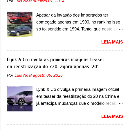
Por
Luis Noal
outubro 07, 2014
do motor 1.0 12v Turbo Flex, conhecido
de Controle da Bateria (BPCM), que poderá
como T200. Praticamente sem concorrentes,
causar a perda de força motriz, requerendo a
Apesar da invasão dos importados ter
a Fiat Strada soube ser mutável com
atualização do software do modulo de...
começado apenas em 1990, no ranking isso
avanços importantes que a concorrência
só foi sentido em 1994. Tanto, que neste ano,
nunca conseguiu acompanhar e agora ela
possuem 9 carros inéditos nesse segmento,
abre uma distância ainda maior com a
LEIA MAIS
ao começar pelo Chevrolet Corsa, o mais
chegada do motor T200, que estreou nos
destacado deles no ranking que perdurou no
irmãos Pulse e Fastback. "A Fiat Strada é
nosso mercado até início de 2012 e com
Lynk & Co revela as primeiras imagens teaser
mais do que uma picape, é uma verdadeira
certeza foi um grandioso lançamento da
da reestilização do Z20, agora apenas '20'
revolução no mercado automotivo. Há alguns
Chevrolet que assustou a concorrência.
anos era improvável pensar que uma picape
Por
Luis Noal
agosto 06, 2026
Nesse ano também era lançada a nova
chagaria ao topo do mercado brasileiro, algo
geração do Volkswagen Gol que depois de 14
que só a Strada fez. Mais do que isso: ela é a
Lynk & Co divulga a primeira imagem oficial
anos ganhava uma nova geração feita do
prova viva que time que está ganhando se
em teaser da reestilização do 20 na China e
zero, apelidada de "Bolinha" por suas formas
mexe sim. Ao longo da sua história, ela...
já antecipa mudanças que o modelo receberá
arredondadas. Além do Gol, outro
em sua dianteira A Lynk & Co confirmou que
Volkswagen fazia sua estréia no mercado.
LEIA MAIS
vai apresentar na China as primeiras
Era o Pointer, versão hatchback do Logus
mudanças para o Z20, um misto de hatch
que chegava depois de um ano de atraso. A