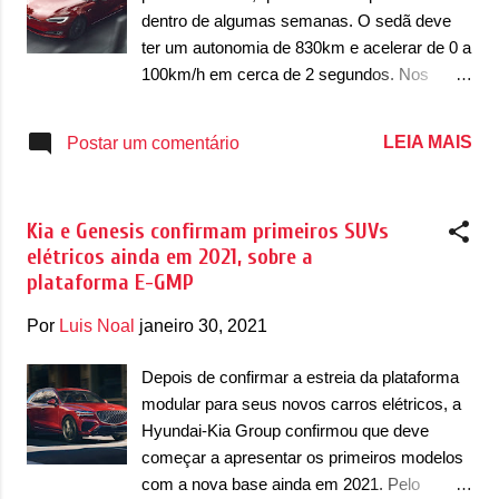
g
dentro de algumas semanas. O sedã deve
e
ter um autonomia de 830km e acelerar de 0 a
n
100km/h em cerca de 2 segundos. Nos
s
Estados Unidos, o modelo terá o preço de
US$139.990, que já foi definido pela Tesla. A
LEIA MAIS
Postar um comentário
velocidade máxima será de incríveis
320km/h, podendo ser grande as chances do
sedã ser o mais rápido da história na prova
Kia e Genesis confirmam primeiros SUVs
de ¼ de milha (de 0 a 400 metros). O Model
elétricos ainda em 2021, sobre a
S Plaid conta com um motor duplo no eixo
plataforma E-GMP
traseiro que permite a potência extra. O sedã
deve contar com um motor que deve
Por
Luis Noal
janeiro 30, 2021
desenvolver cerca de 1.100cv de potência e
a bateria deve ter capacidade de 130kWh.
Depois de confirmar a estreia da plataforma
Visualmente, o Plaid deve requerer que o
modular para seus novos carros elétricos, a
modelo venha com algumas modificações
Hyundai-Kia Group confirmou que deve
visuais em relação ao Model S que
começar a apresentar os primeiros modelos
conhecemos. O sedã da Tesla deve
com a nova base ainda em 2021. Pelo