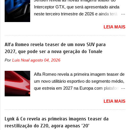
italiano tem grande parte no desenvolvimento
sedã conta com faróis mais quadrados e
Interceptor GTX, que será apresentado ainda
do Dune. Baseado no Huracán, o Dune nasce
compactos, com luzes ...
neste terceiro trimestre de 2026 e ainda terá
com uma proposta similar ao que a marca
uma versão destinada para as pistas A Jensen
apresentou com o Sterrato, mas com um
LEIA MAIS
International Automotive (abreviação de JIA)
design ainda mais Mad Max – algo
apresentou uma nova imagem teaser que
característico da Rezvani. Junto com as
mostra como será o Interceptor GTX, o
Alfa Romeo revela teaser de um novo SUV para
imagens, a marca já confirmou que o Dune será
esportivo que recolocará a marca no mercado.
2027, que pode ser a nova geração do Tonale
um carro muito exclusivo. Ao todo, serão
O granturismo (GT) apareceu em uma nova
apenas sete unidades produzidas... para todo
Por
Luis Noal
agosto 04, 2026
imagem de traseira, onde ele aparece o para-
mundo, ou seja, limitado demais. Ele será
choque traseiro. A marca ainda confirmou que o
equipado com um motor V10 Supercharger
Alfa Romeo revela a primeira imagem teaser de
esportivo será apresentado no terceiro trimestre
capaz de desenvolver cerca de 800cv que
um novo utilitário esportivo do segmento médio,
de 2026, ou seja, acontecerá entre os meses de
separou a performance exótica da aventura i...
que estreia em 2027 na Europa com plataforma
julho e setembro (e já estamos em agosto), ou
STLA Medium A Alfa Romeo revelou a primeira
seja, a estreia deve aparecer neste mês ou até
LEIA MAIS
imagem teaser de um novo utilitário esportivo
o dia 30 de setembro. A marca confirmou que
da marca italiana, previsto para ser lançado em
vai apresentar um "protótipo de pré-produção,
meados de 2027. O novo modelo não tem
Lynk & Co revela as primeiras imagens teaser da
de altíssimo desempenho, exclusivo para
nome ou se é uma nova geração de um modelo
reestilização do Z20, agora apenas '20'
pistas" , que vai antecipar as futuras versões de
existente, o que poderia acontecer. Sabe-se