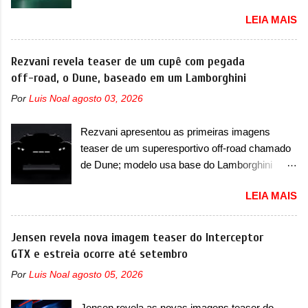
acontece ainda em 2026 Lançada em 2023
recente assim (o que não deve ter agradado em
LEIA MAIS
como uma marca com utilitários esportivos, a
nada os primeiros consumidores). Pelas
Fang Cheng Bao nasceu como uma empresa
imagens teaser, se percebe que o sedã contará
voltada a desenvolver utilitários esportivos com
Rezvani revela teaser de um cupê com pegada
com um novo para-choque na dianteira. Ele
uma pegada mais off-road. E isso funcionou
off-road, o Dune, baseado em um Lamborghini
passa a trazer um vinco horizontal mais
muito bem com o lançamento dos modelos Bao
destacado que atravessa toda a dianteira do
Por
Luis Noal
agosto 03, 2026
5 e Bao 8, além do Tai 3 e Tai 7. Agora, a marca
sedã, passando logo abaixo do logotipo e dos
confirmou que vai entrar de vez no segmento
faróis. Ele ainda possui um espaço para a placa
Rezvani apresentou as primeiras imagens
de... sedãs. Antecipado por imagens teaser, o
novo abaixo do vinco e uma nova entrada de ar
teaser de um superesportivo off-road chamado
Formula S será o primeiro três volumes da
inferio...
de Dune; modelo usa base do Lamborghini
Fang Cheng Bao, que parece se perder na sua
Urus e proposta do Sterrato A Rezvani
identidade com a Denza. Até o momento, a
LEIA MAIS
apresentou as primeiras imagens teaser de um
marca divulgou algumas imagens externas e
novo superesportivo que vai oferecer aos seus
informações sobre o sedã, que terá seu
consumidores. Trata-se do Dune, um cupê
Jensen revela nova imagem teaser do Interceptor
lançamento ainda neste ano de 2026. Em
superesportivo que terá uma proposta off-road
GTX e estreia ocorre até setembro
termos de design, o Formula S segue
assim como outros esportivos recentemente
basicamente as mesmas linhas do conceito
Por
Luis Noal
agosto 05, 2026
tiveram, como o Porsche 911 Dakar e o...
que o antecipou no Salão de Pequim, que
Lamborghini Huracán Sterrato. E o modelo
aconteceu no primeiro semestre. Na dianteira, o
Jensen revela as novas imagens teaser do