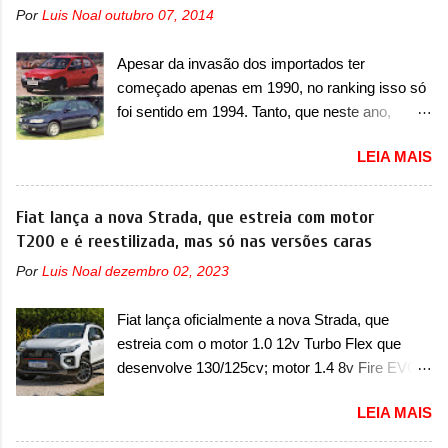
SUV, o A05 nasce com um design que está
Por
Luis Noal
outubro 07, 2014
unidades afetadas precisam retornar a uma
bastante vinculado ao SUV. Na dianteira, ele
concessionária mais próxima para a solução de
possui faróis com um desenho mais retangular,
Apesar da invasão dos importados ter
dois problemas. O primeiro deles será uma
com um pequeno prolongamento para as
começado apenas em 1990, no ranking isso só
atualização do software do módulo de controle
laterais. Os faróis cont...
foi sentido em 1994. Tanto, que neste ano,
da bateria (AHCP e HCP). Para alguns veículos
possuem 9 carros inéditos nesse segmento, ao
envolvidos, também, será realizada a
LEIA MAIS
começar pelo Chevrolet Corsa, o mais
verificação e, se necessário, a substituição do
destacado deles no ranking que perdurou no
motor do ventilador HVAC (aquecimento,
nosso mercado até início de 2012 e com
Fiat lança a nova Strada, que estreia com motor
ventilação e ar-condicionado). A marca também
certeza foi um grandioso lançamento da
T200 e é reestilizada, mas só nas versões caras
confirmou que “foi identificada a possibilidade de
Chevrolet que assustou a concorrência. Nesse
uma sobrecarga do microprocessador do
Por
Luis Noal
dezembro 02, 2023
ano também era lançada a nova geração do
Módulo de Controle da Bateria (BPCM), que
Volkswagen Gol que depois de 14 anos
poderá causar a perda de força motriz,
Fiat lança oficialmente a nova Strada, que
ganhava uma nova geração feita do zero,
requerendo a atualização do software do
estreia com o motor 1.0 12v Turbo Flex que
apelidada de "Bolinha" por suas formas
modulo de...
desenvolve 130/125cv; motor 1.4 8v Fire EVO
arredondadas. Além do Gol, outro Volkswagen
Flex morre na picape A Fiat apresentou
fazia sua estréia no mercado. Era o Pointer,
LEIA MAIS
oficialmente a nova Strada, que aparece com
versão hatchback do Logus que chegava
mudanças visuais e com uma nova opção de
depois de um ano de atraso. A invasão de 1994