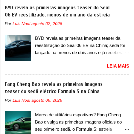
motor. Depois da picape compacta receber o
BYD revela as primeiras imagens teaser do Seal
foi marcava pelos franceses, alemães,
câmbio automático CVT no ano passado, a Fiat
06 EV reestilizado, menos de um ano da estreia
japoneses e coreanos que chegaram
apresentou mudanças visuais e a estreia do
arrancando corações em nosso mercado. Os
Por
Luis Noal
agosto 02, 2026
motor 1.0 12v Turbo Flex, conhecido como
importados que mais se destacaram nas
T200. Praticamente sem concorrentes, a Fiat
vendas em 1994 foram o Renault R19 que
BYD revela as primeiras imagens teaser da
Strada soube ser mutável com avanços
vinha em 3 versões de carroceria, sendo duas
reestilização do Seal 06 EV na China; sedã foi
importantes que a concorrência nunca
do hatch e o sedan, a famosa Kia Besta, o Vol...
lançado há menos de dois anos e já receberá a
conseguiu acompanhar e agora ela abre uma
sua primeira mudança A BYD revelou as
distância ainda maior com a chegada do motor
LEIA MAIS
primeiras imagens teaser de uma mudança
T200, que estreou nos irmãos Pulse e
visual para um dos seus menores sedãs
Fastback. "A Fiat Strada é mais do que uma
elétricos na China, pertencente à linha Ocean.
Fang Cheng Bao revela as primeiras imagens
picape, é uma verdadeira revolução no
Trata-se do Seal 06 EV, lançado no segundo
teaser do sedã elétrico Formula S na China
mercado automotivo. Há alguns anos era
semestre de 2025. Sim, há menos de um ano.
improvável pensar que uma picape chagaria ao
Por
Luis Noal
agosto 06, 2026
O modelo agora passará a ser vendido com
topo do mercado brasileiro, algo que só a
mudanças visuais na dianteira e na traseira,
Strada fez. Mais do que isso: ela é a prova viva
Marca de utilitários esportivos? Fang Cheng
que vão atualizá-los para a identidade visual
que time que está ganhando se mexe sim. Ao
Bao divulga as primeiras imagens oficiais do
mais moderna da marca, mas ainda sem
longo da sua história, ela...
seu primeiro sedã, o Formula S; estreia
motivos para que essa mudança já seja tão