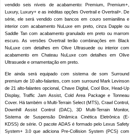
vendido seis níveis de acabamento: Premium, Premium+,
Luxury, Luxury+ e as inéditas opções Overtrail e Overtrail+. De
série, ele será vendido com bancos em couro semianilina e
interior com acabamento NuLuxe em preto, cinza Dapple ou
Saddle Tan com acabamento granulado em preto ou marrom
escuro. As versões Overtrail terão combinações em Black
NuLuxe com detalhes em Olive Ultrasuede ou interior com
acabamento em Chateau NuLuxe com detalhes em Olive
Ultrasuede e ornamentação em preto.
Ele ainda será equipado com sistema de som Surround
premium de 10 alto-falantes, com som surround Mark Levinson
de 21 alto-falantes opcional, Chave Digital, Cool Box, Head-Up
Display, Traffic Jam Assist, Cold Area Package e Tonneau
Cover. Há também o Multi-Terrain Select (MTS), Crawl Control,
Downhill Assist Control (DAC), 3D Multi-Terrain Monitor,
Sistema de Suspensão Dinâmica Cinética Eletrônica (E-
KDSS) de série. O pacote ADAS é formado pelo Lexus Safety
System+ 3.0 que adiciona Pre-Collision System (PCS) com