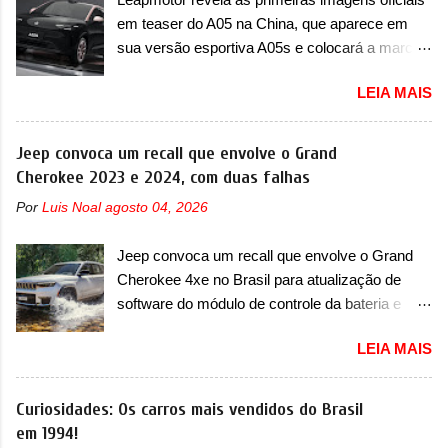
em teaser do A05 na China, que aparece em
sua versão esportiva A05s e colocará a marca
contra BYD, Geely e outras A Leapmotor vem
LEIA MAIS
apresentando uma rápida expansão na China
em termos de portfólio. Apoiada pela Stellantis,
a marca confirmou a estreia de um novo
Jeep convoca um recall que envolve o Grand
modelo compacto à sua linha. Posicionado
Cherokee 2023 e 2024, com duas falhas
entre o T03 e o B05, a marca revelou as
Por
Luis Noal
agosto 04, 2026
primeiras imagens teaser do A05, que nas
imagens apareceu em sua versão mais
Jeep convoca um recall que envolve o Grand
esportiva, o A05s. Previsto para ser lançado
Cherokee 4xe no Brasil para atualização de
ainda neste ano na China, o compacto elétrico
software do módulo de controle da bateria e
colocará a Leapmotor para concorrer com uma
possível substituição do motor do ventilador A
série de outras marcas de compactos, como
LEIA MAIS
Jeep convocou no dia 10 de outubro de 2025
BYD Dolphin e Geely EX2. Visualmente, o A05
um chamado que envolve os proprietários do
conta com um design já visto por outros
Grand Cherokee 4xe, em sua versão única
Curiosidades: Os carros mais vendidos do Brasil
modelos da marca, em especial do SUV
Limited, com unidades de ano/modelo 2023 e
em 1994!
compacto A10. Basicamente sendo o hatch do
2024. A marca norte-americana diz que as