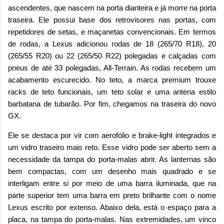
ascendentes, que nascem na porta dianteira e já morre na porta
traseira. Ele possui base dos retrovisores nas portas, com
repetidores de setas, e maçanetas convencionais. Em termos
de rodas, a Lexus adicionou rodas de 18 (265/70 R18), 20
(265/55 R20) ou 22 (265/50 R22) polegadas e calçadas com
pneus de até 33 polegadas, All-Terrain. As rodas recebem um
acabamento escurecido. No teto, a marca premium trouxe
racks de teto funcionais, um teto solar e uma antena estilo
barbatana de tubarão. Por fim, chegamos na traseira do novo
GX.
Ele se destaca por vir com aerofólio e brake-light integrados e
um vidro traseiro mais reto. Esse vidro pode ser aberto sem a
necessidade da tampa do porta-malas abrir. As lanternas são
bem compactas, com um desenho mais quadrado e se
interligam entre si por meio de uma barra iluminada, que na
parte superior tem uma barra em preto brilhante com o nome
Lexus escrito por extenso. Abaixo dela, está o espaço para a
placa, na tampa do porta-malas. Nas extremidades, um vinco