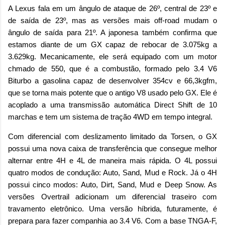
A Lexus fala em um ângulo de ataque de 26º, central de 23º e
de saída de 23º, mas as versões mais off-road mudam o
ângulo de saída para 21º. A japonesa também confirma que
estamos diante de um GX capaz de rebocar de 3.075kg a
3.629kg. Mecanicamente, ele será equipado com um motor
chmado de 550, que é a combustão, formado pelo 3.4 V6
Biturbo a gasolina capaz de desenvolver 354cv e 66,3kgfm,
que se torna mais potente que o antigo V8 usado pelo GX. Ele é
acoplado a uma transmissão automática Direct Shift de 10
marchas e tem um sistema de tração 4WD em tempo integral.
Com diferencial com deslizamento limitado da Torsen, o GX
possui uma nova caixa de transferência que consegue melhor
alternar entre 4H e 4L de maneira mais rápida. O 4L possui
quatro modos de condução: Auto, Sand, Mud e Rock. Já o 4H
possui cinco modos: Auto, Dirt, Sand, Mud e Deep Snow. As
versões Overtrail adicionam um diferencial traseiro com
travamento eletrônico. Uma versão híbrida, futuramente, é
prepara para fazer companhia ao 3.4 V6. Com a base TNGA-F,