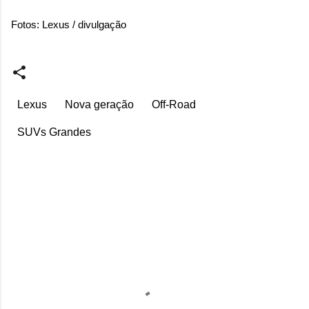
Fotos: Lexus / divulgação
Lexus
Nova geração
Off-Road
SUVs Grandes
C
o
m
e
n
t
á
r