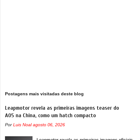
i
o
s
Postagens mais visitadas deste blog
Leapmotor revela as primeiras imagens teaser do
A05 na China, como um hatch compacto
Por
Luis Noal
agosto 06, 2026
Leapmotor revela as primeiras imagens oficiais