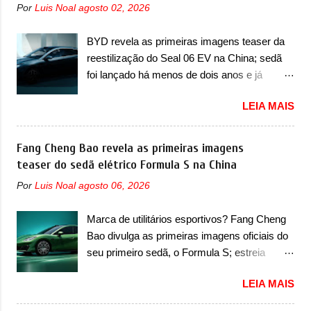
nosso mercado. Os importados que mais se
Por
Luis Noal
agosto 02, 2026
do motor 1.0 12v Turbo Flex, conhecido
destacaram nas vendas em 1994 foram o
como T200. Praticamente sem concorrentes,
Renault R19 que vinha em 3 versões de
BYD revela as primeiras imagens teaser da
a Fiat Strada soube ser mutável com
carroceria, sendo duas do hatch e o sedan, a
reestilização do Seal 06 EV na China; sedã
avanços importantes que a concorrência
famosa Kia Besta, o Vol...
foi lançado há menos de dois anos e já
nunca conseguiu acompanhar e agora ela
receberá a sua primeira mudança A BYD
abre uma distância ainda maior com a
LEIA MAIS
revelou as primeiras imagens teaser de uma
chegada do motor T200, que estreou nos
mudança visual para um dos seus menores
irmãos Pulse e Fastback. "A Fiat Strada é
sedãs elétricos na China, pertencente à linha
Fang Cheng Bao revela as primeiras imagens
mais do que uma picape, é uma verdadeira
Ocean. Trata-se do Seal 06 EV, lançado no
teaser do sedã elétrico Formula S na China
revolução no mercado automotivo. Há alguns
segundo semestre de 2025. Sim, há menos
anos era improvável pensar que uma picape
Por
Luis Noal
agosto 06, 2026
de um ano. O modelo agora passará a ser
chagaria ao topo do mercado brasileiro, algo
vendido com mudanças visuais na dianteira e
que só a Strada fez. Mais do que isso: ela é a
Marca de utilitários esportivos? Fang Cheng
na traseira, que vão atualizá-los para a
prova viva que time que está ganhando se
Bao divulga as primeiras imagens oficiais do
identidade visual mais moderna da marca,
mexe sim. Ao longo da sua história, ela...
seu primeiro sedã, o Formula S; estreia
mas ainda sem motivos para que essa
acontece ainda em 2026 Lançada em 2023
mudança já seja tão recente assim (o que
LEIA MAIS
como uma marca com utilitários esportivos, a
não deve ter agradado em nada os primeiros
Fang Cheng Bao nasceu como uma empresa
consumidores). Pelas imagens teaser, se