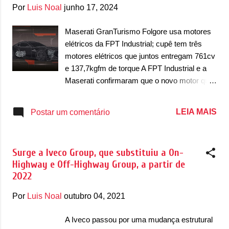
g
Por
Luis Noal
junho 17, 2024
e
n
Maserati GranTurismo Folgore usa motores
elétricos da FPT Industrial; cupê tem três
s
motores elétricos que juntos entregam 761cv
e 137,7kgfm de torque A FPT Industrial e a
Maserati confirmaram que o novo motor que
equipa a nova geração do GranTurismo
Folgore é da FPT. Empresa de sistemas do
LEIA MAIS
Postar um comentário
Iveco Group, a FPT Industrial tem fábrica no
Brasil, mas o motor em si não é feito aqui. O
conjunto de motores elétricos que equipa o
Surge a Iveco Group, que substituiu a On-
superesportivo italiano fazem com que o
Highway e Off-Highway Group, a partir de
cupê tenha 761cv e torque de 137,7kgfm.
2022
Desenvolvido com uma arquitetura elétrica
de 800V, os três motores elétricos de ímã
Por
Luis Noal
outubro 04, 2021
permanente desenvolvem 408cv cada, junto
de uma bateria de 92,5kWh. A força dos
A Iveco passou por uma mudança estrutural
motores elétricos é enviada para as quatro