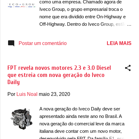
como uma empresa. Chamado agora de
rodas com vetorização de torque. Esse
Iveco Group, o grupo empresarial troca o
conjunto permite que o GranTurismo acelere
nome que era dividido entre On-Highway e
de 0 a 100km/h em 2,7 segundos e atinja a
Off-Highway. Dentro do Iveco Group, estão
velocidade máxima de 325km/h. Chamado
as seguintes marcas: Iveco (que vende
de ePropulsion, essa linha de motores
comerciais leves e caminhões), FPT
LEIA MAIS
Postar um comentário
elétricos da FPT Industrial possui um
Industrial (que produz motores e
“desempenho excelente, aliado à alta
transmissões), Iveco Bus (ônibus), Heuliez
qualidade e ...
(ônibus), Iveco Defense Vehicles (veículos
FPT revela novos motores 2.3 e 3.0 Diesel
de defesa nacional, para exércitos), Astra
que estreia com nova geração do Iveco
(responsável pela produção de veículos de
Daily
construção e pedreiras), Magirus
(responsável pela produção de
Por
Luis Noal
maio 23, 2020
equipamentos de combate ao incêndio) e
Iveco Capital (braço financeiro da Iveco),
A nova geração do Iveco Daily deve ser
unindo os dois grupos. Estando em uma
apresentado ainda neste ano no Brasil. A
série de mercados, a Iveco possui um
nova geração do comercial leve da marca
protagonismo muito grande dentro do grupo,
italiana deve contar com um novo motor,
que acaba levando seu nome. A fusão entre
desenvolvido pela FPT. Da família F1, esse