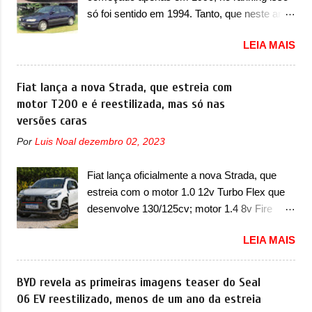
uma atualização do software do módulo de
um pequeno prolongamento para as laterais.
só foi sentido em 1994. Tanto, que neste ano,
controle da bateria (AHCP e HCP). Para
Os faróis cont...
possuem 9 carros inéditos nesse segmento,
alguns veículos envolvidos, também, será
LEIA MAIS
ao começar pelo Chevrolet Corsa, o mais
realizada a verificação e, se necessário, a
destacado deles no ranking que perdurou no
substituição do motor do ventilador HVAC
nosso mercado até início de 2012 e com
Fiat lança a nova Strada, que estreia com
(aquecimento, ventilação e ar-condicionado).
certeza foi um grandioso lançamento da
motor T200 e é reestilizada, mas só nas
A marca também confirmou que “foi
Chevrolet que assustou a concorrência.
versões caras
identificada a possibilidade de uma
Nesse ano também era lançada a nova
sobrecarga do microprocessador do Módulo
Por
Luis Noal
dezembro 02, 2023
geração do Volkswagen Gol que depois de 14
de Controle da Bateria (BPCM), que poderá
anos ganhava uma nova geração feita do
causar a perda de força motriz, requerendo a
Fiat lança oficialmente a nova Strada, que
zero, apelidada de "Bolinha" por suas formas
atualização do software do modulo de...
estreia com o motor 1.0 12v Turbo Flex que
arredondadas. Além do Gol, outro
desenvolve 130/125cv; motor 1.4 8v Fire
Volkswagen fazia sua estréia no mercado.
EVO Flex morre na picape A Fiat apresentou
Era o Pointer, versão hatchback do Logus
LEIA MAIS
oficialmente a nova Strada, que aparece com
que chegava depois de um ano de atraso. A
mudanças visuais e com uma nova opção de
invasão de 1994 foi marcava pelos
motor. Depois da picape compacta receber o
BYD revela as primeiras imagens teaser do Seal
franceses, alemães, japoneses e coreanos
câmbio automático CVT no ano passado, a
06 EV reestilizado, menos de um ano da estreia
que chegaram arrancando corações em
Fiat apresentou mudanças visuais e a estreia