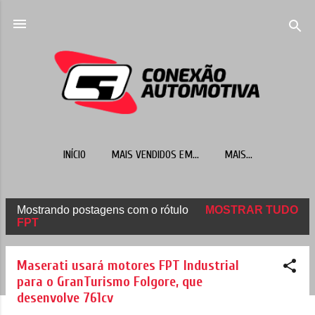
Pular para o conteúdo principal
INÍCIO
MAIS VENDIDOS EM...
MAIS…
Mostrando postagens com o rótulo
MOSTRAR TUDO
P
FPT
o
s
Maserati usará motores FPT Industrial
t
para o GranTurismo Folgore, que
desenvolve 761cv
a