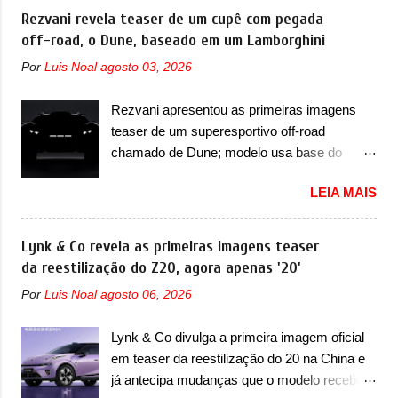
voltada a desenvolver utilitários esportivos
Rezvani revela teaser de um cupê com pegada
percebe que o sedã contará com um novo
com uma pegada mais off-road. E isso
off-road, o Dune, baseado em um Lamborghini
para-choque na dianteira. Ele passa a trazer
funcionou muito bem com o lançamento dos
um vinco horizontal mais destacado que
Por
Luis Noal
agosto 03, 2026
modelos Bao 5 e Bao 8, além do Tai 3 e Tai 7.
atravessa toda a dianteira do sedã, passando
Agora, a marca confirmou que vai entrar de
logo abaixo do logotipo e dos faróis. Ele ainda
Rezvani apresentou as primeiras imagens
vez no segmento de... sedãs. Antecipado por
possui um espaço para a placa novo abaixo
teaser de um superesportivo off-road
imagens teaser, o Formula S será o primeiro
do vinco e uma nova entrada de ar inferio...
chamado de Dune; modelo usa base do
três volumes da Fang Cheng Bao, que
Lamborghini Urus e proposta do Sterrato A
parece se perder na sua identidade com a
LEIA MAIS
Rezvani apresentou as primeiras imagens
Denza. Até o momento, a marca divulgou
teaser de um novo superesportivo que vai
algumas imagens externas e informações
oferecer aos seus consumidores. Trata-se do
Lynk & Co revela as primeiras imagens teaser
sobre o sedã, que terá seu lançamento ainda
Dune, um cupê superesportivo que terá uma
da reestilização do Z20, agora apenas '20'
neste ano de 2026. Em termos de design, o
proposta off-road assim como outros
Formula S segue basicamente as mesmas
Por
Luis Noal
agosto 06, 2026
esportivos recentemente tiveram, como o
linhas do conceito que o antecipou no Salão
Porsche 911 Dakar e o... Lamborghini
de Pequim, que aconteceu no primeiro
Lynk & Co divulga a primeira imagem oficial
Huracán Sterrato. E o modelo italiano tem
semestre. Na dianteira, o sedã conta com
em teaser da reestilização do 20 na China e
grande parte no desenvolvimento do Dune.
faróis mais quadrados e compactos, com
já antecipa mudanças que o modelo receberá
Baseado no Huracán, o Dune nasce com
luzes ...