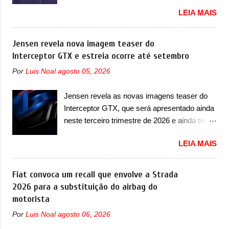
em sua dianteira A Lynk & Co confirmou que
uma proposta similar ao que a marca
LEIA MAIS
vai apresentar na China as primeiras
apresentou com o Sterrato, mas com um
mudanças para o Z20, um misto de hatch
design ainda mais Mad Max – algo
com SUV que é vendido no mercado chinês
Jensen revela nova imagem teaser do
característico da Rezvani. Junto com as
desde o lançamento, em 2024. Agora, o
Interceptor GTX e estreia ocorre até setembro
imagens, a marca já confirmou que o Dune
modelo passará por sua primeira mudança
será um carro muito exclusivo. Ao todo,
Por
Luis Noal
agosto 05, 2026
visual e também mudará de nome. Vendido
serão apenas sete unidades produzidas...
na Europa como 02 e Z20 na China, o elétrico
para todo mundo, ou seja, limitado demais.
Jensen revela as novas imagens teaser do
passará a ser vendido na China apenas
Ele será equipado com um motor V10
Interceptor GTX, que será apresentado ainda
como ‘20’. Junto das mudanças visuais, a
Supercharger capaz de desenvolver cerca de
neste terceiro trimestre de 2026 e ainda terá
marca confirmou que ele pode ser um dos
800cv que separou a performance exótica da
uma versão destinada para as pistas A
primeiros produtos da empresa a usar um
aventura i...
LEIA MAIS
Jensen International Automotive (abreviação
novo motor elétrico. Chamado de ’16 em 1’,
de JIA) apresentou uma nova imagem teaser
também chamado de Thunder, ele apresenta
que mostra como será o Interceptor GTX, o
Fiat convoca um recall que envolve a Strada
uma melhoria de eficiência térmica e integra
esportivo que recolocará a marca no
2026 para a substituição do airbag do
12 elementos de hardware. Entre eles, motor
mercado. O granturismo (GT) apareceu em
motorista
elétrico, controlador de motor, redutor,
uma nova imagem de traseira, onde ele
conversor CC-CC, OBC, PDU, HBMS,
Por
Luis Noal
agosto 06, 2026
aparece o para-choque traseiro. A marca
LBMS, VCU, TMS, controle ativo de pré-