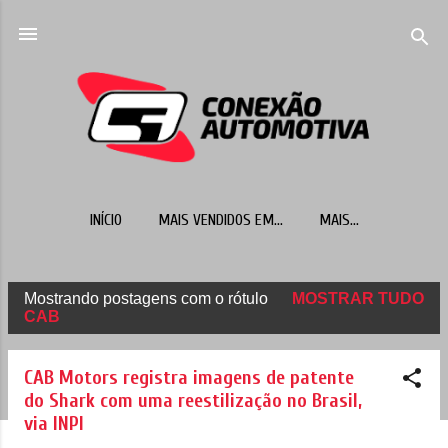
Pular para o conteúdo principal
INÍCIO
MAIS VENDIDOS EM...
MAIS…
Mostrando postagens com o rótulo
MOSTRAR TUDO
P
CAB
o
s
CAB Motors registra imagens de patente
t
do Shark com uma reestilização no Brasil,
via INPI
a