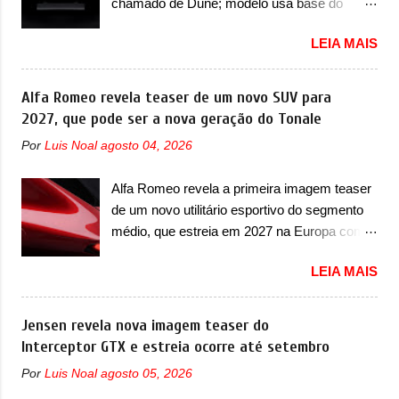
chamado de Dune; modelo usa base do
Mônaco, a marca inglesa apresentou uma
aparece na parte sup...
Lamborghini Urus e proposta do Sterrato A
nova camuflagem ao elétrico que representa
LEIA MAIS
Rezvani apresentou as primeiras imagens
uma interpretação artística com o combinado
teaser de um novo superesportivo que vai
de traços monolíticos retos e circulares. O
oferecer aos seus consumidores. Trata-se do
Alfa Romeo revela teaser de um novo SUV para
desenvolvimento do modelo ainda continua
Dune, um cupê superesportivo que terá uma
2027, que pode ser a nova geração do Tonale
acontecendo e a marca fala que, em relação
proposta off-road assim como outros
ao I-Pace (primeiro elétrico da Jaguar), o
Por
Luis Noal
agosto 04, 2026
esportivos recentemente tiveram, como o
Type 01 ganhou uma série de
Porsche 911 Dakar e o... Lamborghini
aprimoramentos pelas tecnologias
Alfa Romeo revela a primeira imagem teaser
Huracán Sterrato. E o modelo italiano tem
comprovadas nas pistas pela equipe campeã
de um novo utilitário esportivo do segmento
grande parte no desenvolvimento do Dune.
mundial de carros elétricos. A marca
médio, que estreia em 2027 na Europa com
Baseado no Huracán, o Dune nasce com
comentou que o novo carro elétrico da marca
plataforma STLA Medium A Alfa Romeo
uma proposta similar ao que a marca
terá inversores ...
LEIA MAIS
revelou a primeira imagem teaser de um
apresentou com o Sterrato, mas com um
novo utilitário esportivo da marca italiana,
design ainda mais Mad Max – algo
previsto para ser lançado em meados de
Jensen revela nova imagem teaser do
característico da Rezvani. Junto com as
2027. O novo modelo não tem nome ou se é
Interceptor GTX e estreia ocorre até setembro
imagens, a marca já confirmou que o Dune
uma nova geração de um modelo existente, o
será um carro muito exclusivo. Ao todo,
Por
Luis Noal
agosto 05, 2026
que poderia acontecer. Sabe-se apenas que
serão apenas sete unidades produzidas...