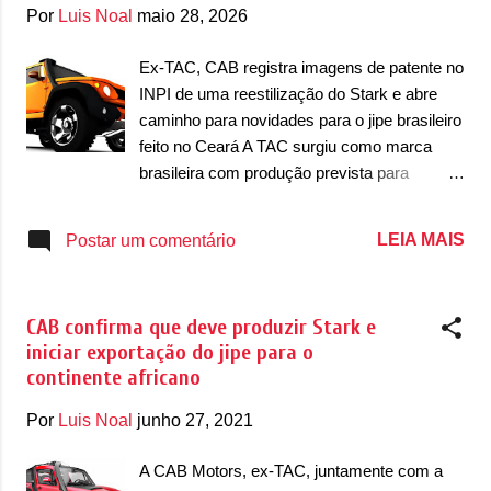
g
Por
Luis Noal
maio 28, 2026
e
n
Ex-TAC, CAB registra imagens de patente no
INPI de uma reestilização do Stark e abre
s
caminho para novidades para o jipe brasileiro
feito no Ceará A TAC surgiu como marca
brasileira com produção prevista para
acontecer em Santa Catarina. A fundação da
marca em 2004 resultou num primeiro
LEIA MAIS
Postar um comentário
produto apenas em 2008, depois de quatro
anos de desenvolvimento. Era o Stark, um
jipe no estilo do Troller T4. Depois, a TAC
CAB confirma que deve produzir Stark e
buscou a transferência da sua fábrica de
iniciar exportação do jipe para o
Santa Catarina para o Ceará. Produziu
continente africano
algumas unidades e depois mudou o nome
de TAC para CAB em 2018. A produção seria
Por
Luis Noal
junho 27, 2021
novamente realocada para o Distrito Federal,
na cidade satélite de Santa Maria. Em 2024,
A CAB Motors, ex-TAC, juntamente com a
a marca registrou imagens de patente de