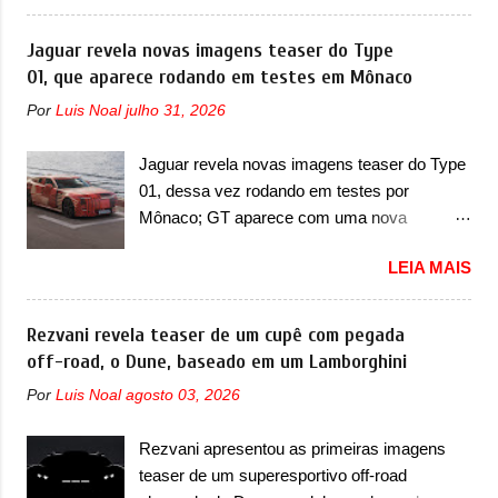
minivan, na China. Registradas no Ministério
com a nova configuração. A principal
da Indústria e Tecnologia da Informação, o
Jaguar revela novas imagens teaser do Type
mudança fica por conta da segunda fila de
MIIT, a BYD Xia é uma nova minivan que a
01, que aparece rodando em testes em Mônaco
bancos, que perde as poltronas individuais
marca chinesa apresentará aos
por bancos mais convencionais, de três
Por
Luis Noal
julho 31, 2026
consumidores chineses para além da
lugares. Ao mesmo tempo, o SUV possui um
minivan conhecida como Song Max.
assento do meio que pode reclinar e nele
Jaguar revela novas imagens teaser do Type
Equipada com um motor híbrido plug-in
existe dois espaços de recarga por indução
01, dessa vez rodando em testes por
(PHEV), a nova minivan vai colocar a marca
para smartphones...
Mônaco; GT aparece com uma nova
para concorrer com uma série de outras
camuflagem em tom vermelho A Jaguar
minivans de porte similar, visto que por lá o
LEIA MAIS
apresentou as novas imagens teaser do Type
segmento ainda continua bastante vivo (e
01 em testes pelas ruas de Mônaco. O
com várias opções). Em termos de design, a
modelo continua rodando em testes e chegou
Rezvani revela teaser de um cupê com pegada
Xia se destaca por trazer uma dianteira com
no principado para o E-Prix de Fórmula E,
off-road, o Dune, baseado em um Lamborghini
faróis retangulares e inclinados. Os faróis
como apoio a equipe da Jaguar na
possuem projetores em LED e uma parte
Por
Luis Noal
agosto 03, 2026
competição. O elétrico aproveitou para
superior com luzes diurnas (DRL) em LED
passar por uma série de localidades da
na parte superior dos faróis. Essas luzes se
Rezvani apresentou as primeiras imagens
cidade-estado como a Sainte-Dévote, Praça
conectam entre si por meio de uma barra em
teaser de um superesportivo off-road
do Cassino e La Rascasse. Para ir a
LED que passa abaixo da barra prateada que