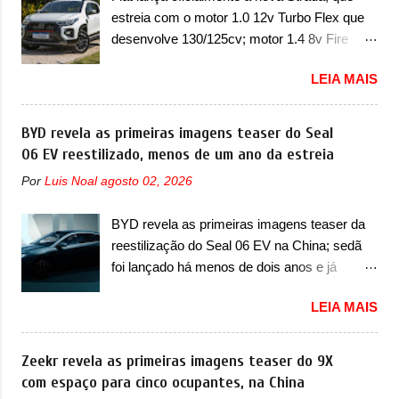
uma atualização do software do módulo de
carroceria, sendo duas do hatch e o sedan, a
estreia com o motor 1.0 12v Turbo Flex que
controle da bateria (AHCP e HCP). Para
famosa Kia Besta, o Vol...
desenvolve 130/125cv; motor 1.4 8v Fire
alguns veículos envolvidos, também, será
EVO Flex morre na picape A Fiat apresentou
realizada a verificação e, se necessário, a
LEIA MAIS
oficialmente a nova Strada, que aparece com
substituição do motor do ventilador HVAC
mudanças visuais e com uma nova opção de
(aquecimento, ventilação e ar-condicionado).
motor. Depois da picape compacta receber o
BYD revela as primeiras imagens teaser do Seal
A marca também confirmou que “foi
câmbio automático CVT no ano passado, a
06 EV reestilizado, menos de um ano da estreia
identificada a possibilidade de uma
Fiat apresentou mudanças visuais e a estreia
sobrecarga do microprocessador do Módulo
Por
Luis Noal
agosto 02, 2026
do motor 1.0 12v Turbo Flex, conhecido
de Controle da Bateria (BPCM), que poderá
como T200. Praticamente sem concorrentes,
causar a perda de força motriz, requerendo a
BYD revela as primeiras imagens teaser da
a Fiat Strada soube ser mutável com
atualização do software do modulo de...
reestilização do Seal 06 EV na China; sedã
avanços importantes que a concorrência
foi lançado há menos de dois anos e já
nunca conseguiu acompanhar e agora ela
receberá a sua primeira mudança A BYD
abre uma distância ainda maior com a
LEIA MAIS
revelou as primeiras imagens teaser de uma
chegada do motor T200, que estreou nos
mudança visual para um dos seus menores
irmãos Pulse e Fastback. "A Fiat Strada é
sedãs elétricos na China, pertencente à linha
Zeekr revela as primeiras imagens teaser do 9X
mais do que uma picape, é uma verdadeira
Ocean. Trata-se do Seal 06 EV, lançado no
com espaço para cinco ocupantes, na China
revolução no mercado automotivo. Há alguns
segundo semestre de 2025. Sim, há menos