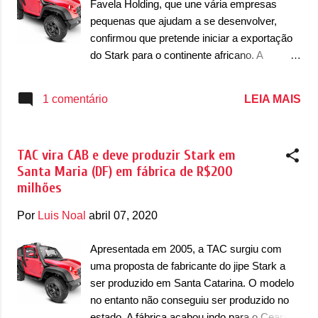
Favela Holding, que une vária empresas
uma reestilização para o CAB Stark, que
pequenas que ajudam a se desenvolver,
deve aparecer dentro dos próximos meses
confirmou que pretende iniciar a exportação
(ou anos). O modelo em questão foi
do Stark para o continente africano. A
registrado em patente no Instituto Nacional
informação foi declarada em conjunto por
de Propriedade Industrial, o INPI, no Brasil,
Celso Athayde, da Favela Holding, junto do
LEIA MAIS
1 comentário
indicando mudanças principalmente na
Grupo Ferreira Souza, responsável pela CAB
dianteira. Entre as mudanças, o modelo vai
Motors. Isso permitiria que a Favela Holding
receber nov...
fosse a representante oficial da marca nos
TAC vira CAB e deve produzir Stark em
54 países africanos. A operação deve
Santa Maria (DF) em fábrica de R$200
começar por Camarões, Guiné e Etiópia, que
milhões
devem abrir as portas para o continente. O
Stark segue basicamente o mesmo carro
Por
Luis Noal
abril 07, 2020
desde 2009, visualmente falando. Montado
sobre chassi, ele continua com a leve
Apresentada em 2005, a TAC surgiu com
carroceria com estrutura metálica que forma
uma proposta de fabricante do jipe Stark a
a célula de sobrevivência, revestimentos
ser produzido em Santa Catarina. O modelo
plásticos e fibra de vidro. Toda a suspensão
no entanto não conseguiu ser produzido no
do Stark possui amortecedores duplos e
estado. A fábrica acabou indo para o Ceará