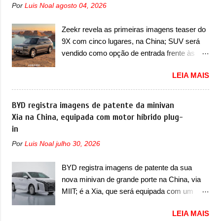
anos era improvável pensar que uma picape
Por
Luis Noal
agosto 04, 2026
de um ano. O modelo agora passará a ser
chagaria ao topo do mercado brasileiro, algo
vendido com mudanças visuais na dianteira e
que só a Strada fez. Mais do que isso: ela é a
Zeekr revela as primeiras imagens teaser do
na traseira, que vão atualizá-los para a
prova viva que time que está ganhando se
9X com cinco lugares, na China; SUV será
identidade visual mais moderna da marca,
mexe sim. Ao longo da sua história, ela...
vendido como opção de entrada frente às
mas ainda sem motivos para que essa
versões de seis lugares A Zeekr confirmou o
mudança já seja tão recente assim (o que
LEIA MAIS
lançamento de uma configuração mais
não deve ter agradado em nada os primeiros
simples para os interessados no 9X, na
consumidores). Pelas imagens teaser, se
China. O SUV topo de linha da marca poderá
BYD registra imagens de patente da minivan
percebe que o sedã contará com um novo
ser vendido com uma opção de cinco
Xia na China, equipada com motor híbrido plug-
para-choque na dianteira. Ele passa a trazer
lugares, que ficará posicionada abaixo da
in
um vinco horizontal mais destacado que
configuração de lançamento do SUV, de seis
atravessa toda a dianteira do sedã, passando
Por
Luis Noal
julho 30, 2026
lugares, dispostos em três filas de bancos
logo abaixo do logotipo e dos faróis. Ele ainda
(2+2+2). Agora, o maior SUV da marca será
possui um espaço para a placa novo abaixo
BYD registra imagens de patente da sua
vendido com uma configuração padrão, de
do vinco e uma nova entrada de ar inferio...
nova minivan de grande porte na China, via
cinco lugares (2+3), que entrou em regime de
MIIT; é a Xia, que será equipada com um
pré-venda na China, indicando seu
motor híbrido plug-in A BYD registrou as
lançamento para breve. Além disso, a marca
LEIA MAIS
primeiras imagens de patente de uma nova
divulgou as primeiras imagens do interior