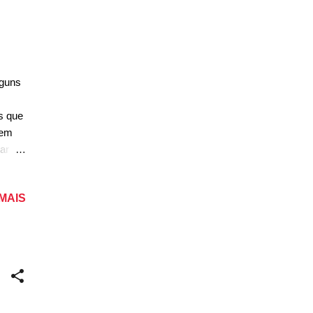
lguns
s que
nem
ar
osta.
eray
 MAIS
) e
 200%
. O