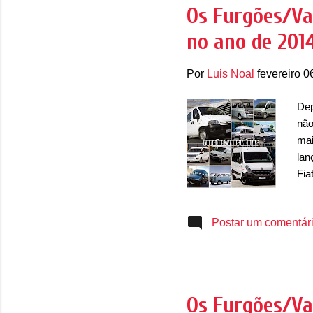
Ess
Os Furgões/Va
sab
no ano de 2014
seg
Por
Luis Noal
fevereiro 0
Dep
não
mai
lan
Fia
seg
que
Postar um comentár
em 
Mer
ter
opç
tra
Os Furgões/Va
"pe