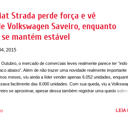
8: 6 Variação: - 66,67% Participação no Segmento: 50% 2º BYD T3
das 2017: 17 2018: 3 Variação: - 82,35% Participação no Segmento
at Strada perde força e vê
Shineray Minivan Vendas 2017: 5 2018: 2 Variação: - 60,00% Partici
e Volkswagen Saveiro, enquanto
Segmento: 16...
 se mantém estável
04, 2015
Outubro, o mercado de comerciais leves realmente parece ter "indo
aco abaixo". Além de não trazer uma novidade realmente importante
imos meses, viu ainda a líder vender apenas 6.052 unidades, enquan
sava facilmente das 8.000 unidades. Com sua queda, viu a Volkswa
eiro se aproximar, apesar dessa também registrar uma queda sobre
embro, não perdeu mais que a Strada e a diferença entre elas ficou 
 2.350 unidades. Em terceiro, depois de um certo tempo, a Chevrole
LEIA
io
ece ter voltado a liderança, apesar de ter um desempenho bem
animador. As vendas não conseguem mais chegar a casa das 3.000
dades e a S10 vendeu apenas 2.452 unidades, seguida de perto pela