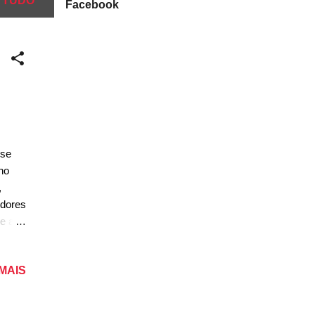
 TUDO
Facebook
sse
no
,
idores
e a
 ano
 MAIS
,
: 18