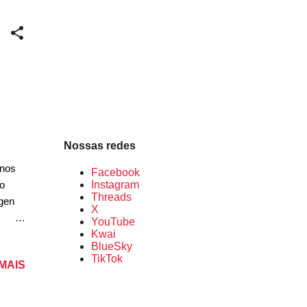
: 25%
pação
Nossas redes
 nos
Facebook
to
Instagram
Threads
gen
X
YouTube
abaixo
Kwai
BlueSky
t S10
TikTok
 MAIS