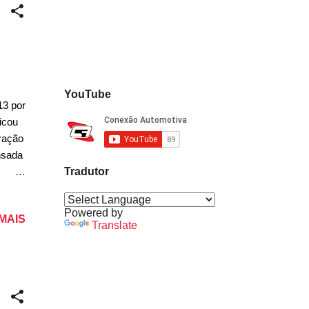
 como
o
YouTube
13 por
icou
eração
nsada
Tradutor
bi,
to"
Powered by
 MAIS
y e
Translate
a
como a
,
 uma
rdeu