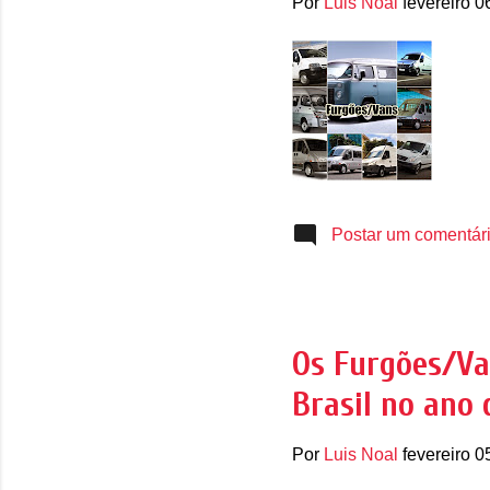
Por
Luis Noal
fevereiro 0
Postar um comentár
Os Furgões/Va
Brasil no ano 
Por
Luis Noal
fevereiro 0