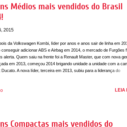
e último teve suas vendas separadas ao do furgão e possui não há
ns Médios mais vendidos do Brasil
er os dados de vendas do modelo em 2013, mas ficou na lanterna d
!
mento, com apenas 20 unidades emplacadas. ...
6, 2015
ois da Volkswagen Kombi, líder por anos e anos sair de linha em 20
 conseguir adicionar ABS e Airbag em 2014, o mercado de Furgões f
s alerta. Quem saiu na frente foi a Renault Master, que com nova g
çada em 2013, começou 2014 brigando unidade a unidade com a ca
t Ducato. A nova líder, terceira em 2013, subiu para a liderança do
mento, muito bem conquistada pela Renault, por exemplo. Já a Kom
 vendeu suas últimas unidades em 2014 (e continua vendendo o "res
LEIA
io
2015) caiu para terceiro, por poucas unidades a frente de Iveco Dail
cedes-Benz Sprinter, outras que devem disputar de igual para igual 
ceira colocação em 2015. Estreante, a JAC T8 chega ao segmento 
ão de luxo, sendo que vem em versão única pelo preço de R$89.900
zendo bons itens de série com um ótimo espaço e motor turbo, está
ns Compactas mais vendidos do
chincha". Maior queda do segmento foi justamente da Kombi, que pe