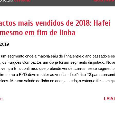
o rótulo
CN Auto
MOSTRAR
ctos mais vendidos de 2018: Hafei
 mesmo em fim de linha
 2019
um segmento onde a maioria saiu de linha entre o ano passado e e
, os Furgões Compactos um dia já foi um segmento disputado. No a
 vem, a Effa confirmou que pretende vender carros nesse segmento
im como a BYD deve manter as vendas do elétrico T3 para consum
ídicos. Mesmo saindo de linha no ano passado, o estoque fez com qu
ei liderasse o mercado por mais um ano com a Towner, que deve se
pedir do ranking. Assim como as rivais da Changan e da Shineray, o
LEIA
io
2018 começa apenas com a BYD T3 em linha, cara por ser um carro
trico. A expectativa é que a nova van da Effa lidere já no ano que vem
mo sem ter um ano inteiro de vendas. 1º Hafei Towner Vendas 2017