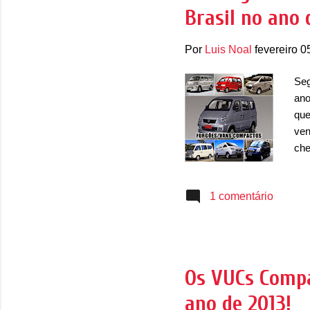
Brasil no ano 
inc
Por
Luis Noal
fevereiro 0
Seg
ano
que
ven
che
por
Mas
1 comentário
Min
cre
e a
res
man
Os VUCs Compa
ano de 2013!