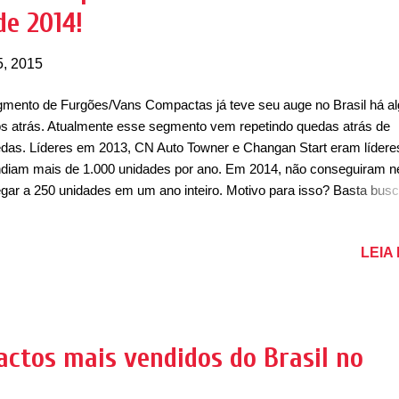
de 2014!
ríveis -83,05%, após ter vend...
5, 2015
mento de Furgões/Vans Compactas já teve seu auge no Brasil há a
s atrás. Atualmente esse segmento vem repetindo quedas atrás de
das. Líderes em 2013, CN Auto Towner e Changan Start eram lídere
diam mais de 1.000 unidades por ano. Em 2014, não conseguiram 
gar a 250 unidades em um ano inteiro. Motivo para isso? Basta busc
 opiniões de donos desses modelos na internet que você acha a resp
 teve gente que conseguiu sorrir em 2014, como foi o caso da Shin
LEIA
ivan, que por pouco não conseguiu ser líder (por apenas 16 unidades
sceu +46,8%, bem como a Dongfeng Minivan que cresceu mais de
 estréia da Rely Link, que vendeu suas 79 unidades iniciais em 2014
to teve queda superiores a -50%, com exceção da Effa Start, que se
teve no mesmo patamar de vendas.
ctos mais vendidos do Brasil no