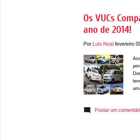
Toy
que
Os VUCs Compa
mai
ano de 2014!
fic
Por
Luis Noal
fevereiro 0
Ass
per
Don
tev
uma
viu
Tra
Postar um comentár
pre
no 
líd
Cha