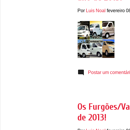
Por
Luis Noal
fevereiro 0
Postar um comentár
Os Furgões/Va
de 2013!