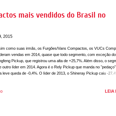
ota Hilux que emplacou 2.168 unidades, mas com uma vantagem ma
 nos últimos meses. Em quinta, a Chevrolet Montana completou as 
ctos mais vendidos do Brasil no
s vendidas e manteve resultado estável frente a Setembro. A Fiat Fio
ou em sexto, após o mal resultado de Mitsubishi L200 e Ford Ra...
9, 2015
im como suas irmãs, os Furgões/Vans Compactos, os VUCs Comp
deram vendas em 2014, quase que todo segmento, com exceção do
gfeng Pickup, que registrou uma alta de +25,7%. Além disso, o seg
e outro líder em 2014. Agora é o Rely Pickup que manda no "pedaço
 leve queda de -0,4%. O líder de 2013, o Shineray Pickup caiu -27,
 o rival o ultrapassar e uma nova ameaça ser lançada no ano passad
ta-se do Lifan Foison, que começa 2015 na liderança do segmento.
LEIA
io
tensões de ser líder do mercado em 2015, o modelo da Lifan foi lanç
Brasil para aumentar o portfólio da Lifan e ajudar a marca a crescer. 
er do mercado, o CN Auto Towner JR teve queda de -22,63%, seguido
ngan Star Pickup, Effa ULC Pickup, Dongfeng Pickup e Effa Start P