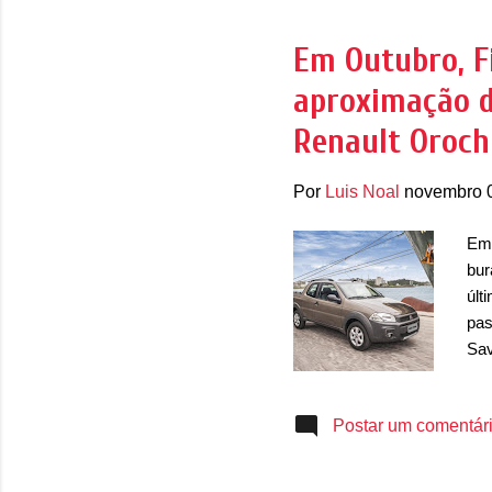
201
Ven
Em Outubro, Fi
3º 
aproximação d
no 
Renault Oroch
Por
Luis Noal
novembro 
Em 
bur
últ
pas
Sav
Set
dos
Postar um comentár
par
des
uni