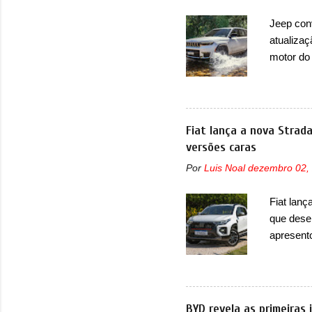
arrancan
Jeep con
nas vend
atualizaç
sendo dua
motor do
que envo
com unid
unidades
solução d
Fiat lança a nova Strad
módulo d
versões caras
também, s
Por
Luis Noal
dezembro 02,
ventilad
confirmou
Fiat lanç
micropro
que dese
perda de 
apresent
uma nova
automáti
do motor
concorre
BYD revela as primeiras