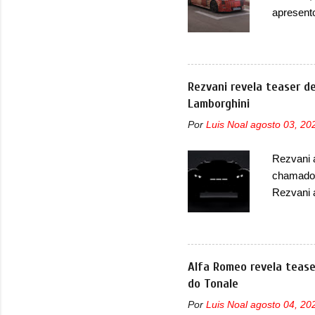
reclinar 
apresent
O modelo
Fórmula 
para pas
Praça do
Rezvani revela teaser 
uma nova
Lamborghini
combinad
Por
Luis Noal
agosto 03, 20
ainda con
elétrico
Rezvani 
tecnolog
chamado 
elétricos
Rezvani 
vai ofer
que terá
tiveram,
modelo i
Alfa Romeo revela tease
Huracán,
do Tonale
o Sterra
Por
Luis Noal
agosto 04, 20
Rezvani.