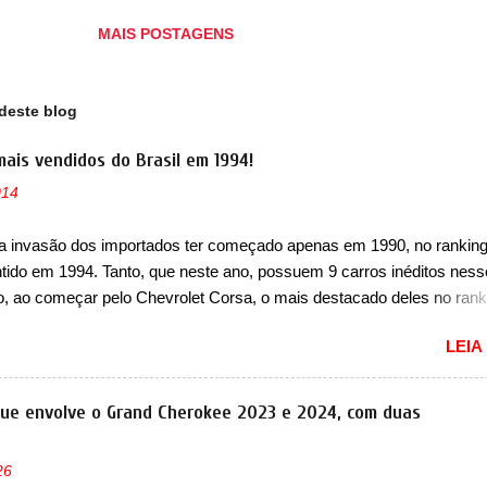
ação a um elétrico convencional. O carro ainda possui uma série de 
MAIS POSTAGENS
icláveis que podem ser fabricadas a partir de materiais renováveis.
ueno, o Luvly O tem 2,700 metros, 1,530 metro de largura e 1,440 m
altura, tornando ele com porte de um Citroën Ami. O porta-malas ...
deste blog
mais vendidos do Brasil em 1994!
014
a invasão dos importados ter começado apenas em 1990, no ranking
ntido em 1994. Tanto, que neste ano, possuem 9 carros inéditos ness
, ao começar pelo Chevrolet Corsa, o mais destacado deles no rank
urou no nosso mercado até início de 2012 e com certeza foi um gran
LEIA
to da Chevrolet que assustou a concorrência. Nesse ano também e
a nova geração do Volkswagen Gol que depois de 14 anos ganhava 
ção feita do zero, apelidada de "Bolinha" por suas formas arredonda
que envolve o Grand Cherokee 2023 e 2024, com duas
ol, outro Volkswagen fazia sua estréia no mercado. Era o Pointer, 
k do Logus que chegava depois de um ano de atraso. A invasão de 
26
ava pelos franceses, alemães, japoneses e coreanos que chegaram