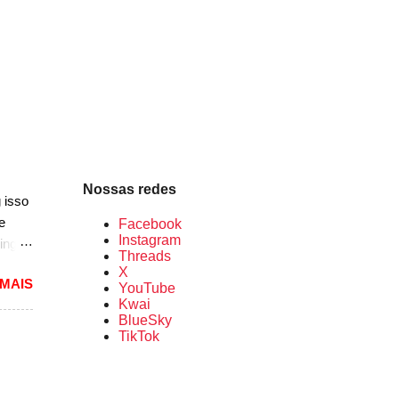
peças
etro
Nossas redes
 isso
e
Facebook
Instagram
ing
Threads
dioso
X
 MAIS
ra
YouTube
Kwai
uma
BlueSky
das.
TikTok
versão
1994