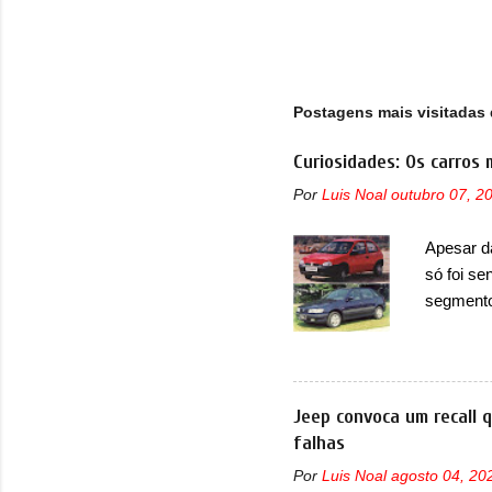
rel
rec
Peq
de 
Postagens mais visitadas 
Curiosidades: Os carros 
Por
Luis Noal
outubro 07, 2
Apesar d
só foi se
segmento
que perd
lançamen
lançada 
nova gera
Jeep convoca um recall 
Além do G
falhas
hatchbac
Por
Luis Noal
agosto 04, 20
foi marc