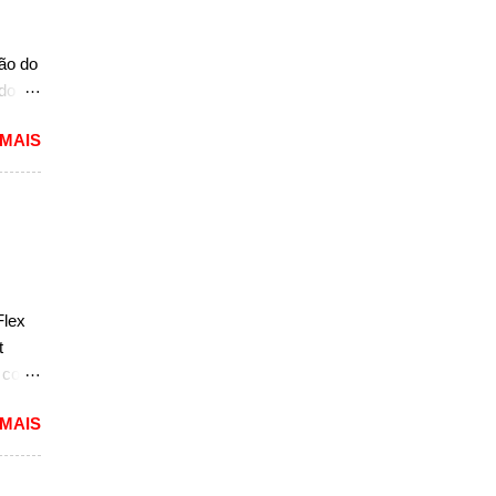
caram
ria,
ção do
ado
mited,
 MAIS
as
a a
e do
s,
r do
ém
Flex
sar a
t
e com
 MAIS
reia
 a