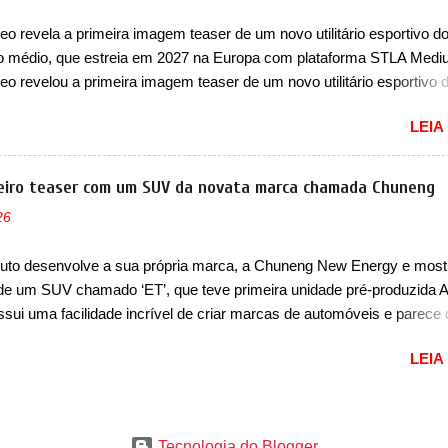
lusivo. Ao todo, serão apenas sete unidades produzidas... para todo
o revela a primeira imagem teaser de um novo utilitário esportivo d
u seja, limitado demais. Ele será equipado com um motor V10
 médio, que estreia em 2027 na Europa com plataforma STLA Medi
rger capaz de desenvolver cerca de 800cv que separou a performa
o revelou a primeira imagem teaser de um novo utilitário esportivo 
a aventura i...
aliana, previsto para ser lançado em meados de 2027. O novo model
LEIA
 ou se é uma nova geração de um modelo existente, o que poderia
r. Sabe-se apenas que o novo modelo em questão é um SUV do por
) e que seu lançamento foi confirmado durante a Mesa Redonda Nac
meiro teaser com um SUV da novata marca chamada Chuneng
ria Automotiva, organizada pelo Ministério dos Negócios e do Made in
26
 Estiveram presentes Emanuele Cappellano, Diretor de Operações d
s Enlarged Europe, que foi o responsável por antecipar o lançamento.
uto desenvolve a sua própria marca, a Chuneng New Energy e most
elo teve uma imagem que mostra a traseira do SUV, onde aparece
e um SUV chamado ‘ET’, que teve primeira unidade pré-produzida A
s lanternas, que serão horizontais e invadem a tampa do porta-malas
sui uma facilidade incrível de criar marcas de automóveis e parece
 possuem uma iluminação horizontal. No para-lama traseiro, se n...
 se aproxima no horizonte. Estamos falando de uma empresa criada
LEIA
uto, que confirmou a marca Chuneng como sua primeira aposta no
móveis. A Cornex é conhecida pelo desenvolvimento de baterias, um
um pouco similar ao que a BYD também passou no passado – sen
que fazia bateria e passou a produzir automóveis também. E a nova
Tecnologia do Blogger