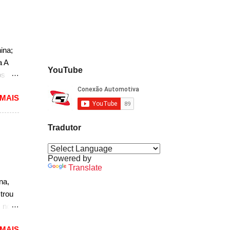
nda
k. "A
do
ao
ina;
a A
,
YouTube
os
do
 MAIS
o. O
a, mas
Tradutor
não
r, se
Powered by
a a
Translate
sedã,
na,
ra a
trou
s no
nova
 MAIS