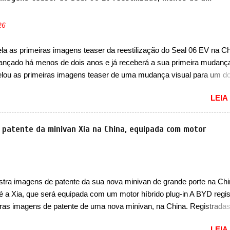
ncia nunca conseguiu acompanhar e agora ela abre uma distância ai
m a chegada do motor T200, que estreou nos irmãos Pulse e Fastbac
26
ada é mais do que uma picape, é uma verdadeira revolução no merca
vo. Há alguns anos era improvável pensar que uma picape chagaria 
a as primeiras imagens teaser da reestilização do Seal 06 EV na Ch
ercado brasileiro, algo que só a Strada fez. Mais do que isso: ela é a
 lançado há menos de dois anos e já receberá a sua primeira mudanç
a que time que está ganhando se mexe sim. Ao longo da sua história
lou as primeiras imagens teaser de uma mudança visual para um d
res sedãs elétricos na China, pertencente à linha Ocean. Trata-se 
LEIA
EV, lançado no segundo semestre de 2025. Sim, há menos de um an
gora passará a ser vendido com mudanças visuais na dianteira e na
 que vão atualizá-los para a identidade visual mais moderna da marc
 patente da minivan Xia na China, equipada com motor
m motivos para que essa mudança já seja tão recente assim (o que 
 agradado em nada os primeiros consumidores). Pelas imagens tease
que o sedã contará com um novo para-choque na dianteira. Ele pass
 vinco horizontal mais destacado que atravessa toda a dianteira do 
stra imagens de patente da sua nova minivan de grande porte na Chi
logo abaixo do logotipo e dos faróis. Ele ainda possui um espaço pa
 é a Xia, que será equipada com um motor híbrido plug-in A BYD regis
o abaixo do vinco e uma nova entrada de ar inferio...
iras imagens de patente de uma nova minivan, na China. Registrada
o da Indústria e Tecnologia da Informação, o MIIT, a BYD Xia é uma 
LEIA