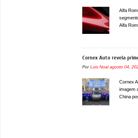
muito exc
Alfa Rome
mundo, o
segmento
Supercha
Alfa Rome
exótica d
marca it
tem nome
acontece
médio (C
Cornex Auto revela pri
da Indúst
Por
Luis Noal
agosto 04, 20
(MIMIT).
Stellanti
Cornex A
novo mod
imagem d
pouco da
China pos
lanternas
mais uma
Cornex A
dos auto
caminho 
empresa 