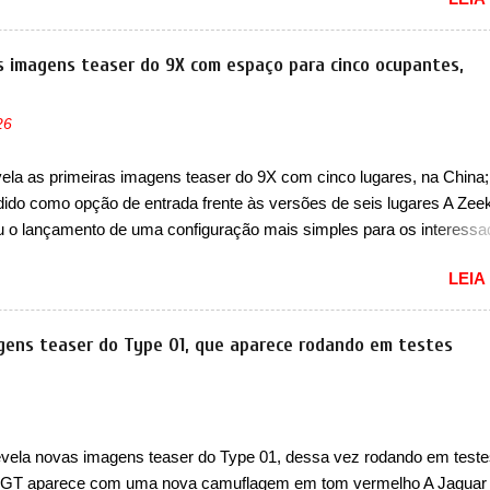
que a marca chinesa apresentará aos consumidores chineses para 
an conhecida como Song Max. Equipada com um motor híbrido plug-
a nova minivan vai colocar a marca para concorrer com uma série d
as imagens teaser do 9X com espaço para cinco ocupantes,
nivans de porte similar, visto que por lá o segmento ainda continua
vivo (e com várias opções). Em termos de design, a Xia se destaca 
26
a dianteira com faróis retangulares e inclinados. Os faróis possuem
es em LED e uma parte superior com luzes diurnas (DRL) em LED na
vela as primeiras imagens teaser do 9X com cinco lugares, na China
dos faróis. Essas luzes se conectam entre si por meio de uma barra
dido como opção de entrada frente às versões de seis lugares A Zee
passa abaixo da barra prateada que aparece na parte sup...
u o lançamento de uma configuração mais simples para os interess
a China. O SUV topo de linha da marca poderá ser vendido com uma
LEIA
cinco lugares, que ficará posicionada abaixo da configuração de
o do SUV, de seis lugares, dispostos em três filas de bancos (2+2+
 maior SUV da marca será vendido com uma configuração padrão, d
gens teaser do Type 01, que aparece rodando em testes
ares (2+3), que entrou em regime de pré-venda na China, indicando 
to para breve. Além disso, a marca divulgou as primeiras imagens d
com a nova configuração. A principal mudança fica por conta da segund
, que perde as poltronas individuais por bancos mais convencionais
evela novas imagens teaser do Type 01, dessa vez rodando em teste
ares. Ao mesmo tempo, o SUV possui um assento do meio que pode
GT aparece com uma nova camuflagem em tom vermelho A Jaguar