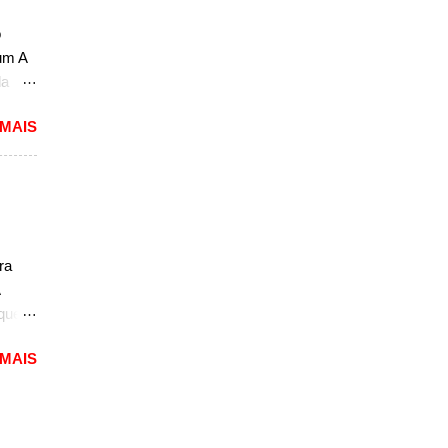
o
um A
nce
da
o não
 MAIS
te
ional
 Italy
a
 O
ra
 um
. As
 que
 pela
 MAIS
 mundo
do uma
ta