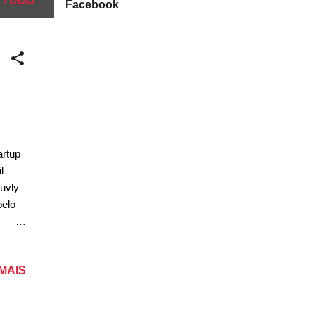
 TUDO
Facebook
artup
l
uvly
pelo
nas,
 MAIS
óprio
ontar
em