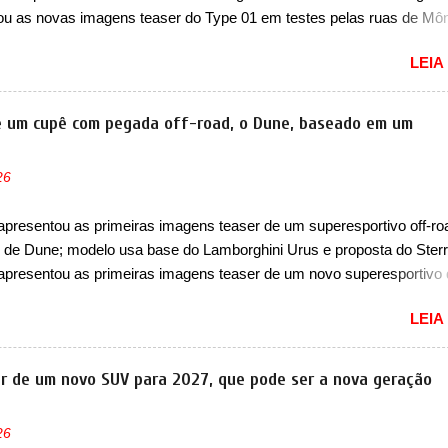
e nele existe dois espaços de recarga por indução para smartphones..
ou as novas imagens teaser do Type 01 em testes pelas ruas de Mô
 continua rodando em testes e chegou no principado para o E-Prix d
LEIA
E, como apoio a equipe da Jaguar na competição. O elétrico aprovei
sar por uma série de localidades da cidade-estado como a Sainte-Dé
 Cassino e La Rascasse. Para ir a Mônaco, a marca inglesa apresen
de um cupê com pegada off-road, o Dune, baseado em um
 camuflagem ao elétrico que representa uma interpretação artística
o de traços monolíticos retos e circulares. O desenvolvimento do m
26
tinua acontecendo e a marca fala que, em relação ao I-Pace (primei
 da Jaguar), o Type 01 ganhou uma série de aprimoramentos pelas
apresentou as primeiras imagens teaser de um superesportivo off-ro
ias comprovadas nas pistas pela equipe campeã mundial de carros
de Dune; modelo usa base do Lamborghini Urus e proposta do Sterr
. A marca comentou que o novo carro elétrico da marca terá inversores
apresentou as primeiras imagens teaser de um novo superesportivo
ecer aos seus consumidores. Trata-se do Dune, um cupê superesport
LEIA
 uma proposta off-road assim como outros esportivos recentemente
 como o Porsche 911 Dakar e o... Lamborghini Huracán Sterrato. E o
taliano tem grande parte no desenvolvimento do Dune. Baseado no
r de um novo SUV para 2027, que pode ser a nova geração
 o Dune nasce com uma proposta similar ao que a marca apresent
to, mas com um design ainda mais Mad Max – algo característico da
26
 Junto com as imagens, a marca já confirmou que o Dune será um c