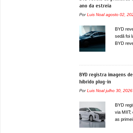
concorrê
ano da estreia
maior co
Por
Luis Noal
agosto 02, 20
Fiat Str
automoti
BYD revel
topo do m
sedã foi
prova viv
BYD reve
ela...
seus meno
Seal 06 
modelo a
traseira,
BYD registra imagens de
ainda se
híbrido plug-in
deve ter
Por
Luis Noal
julho 30, 2026
percebe 
trazer um
BYD regi
passando 
via MIIT;
placa nov
as prime
Ministéri