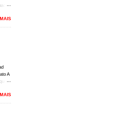
.
naco.
e
 MAIS
tou
vote,
tou
 com o
odelo
ro
ad
ato A
 ...
 que
ivo
 MAIS
ou com
arro