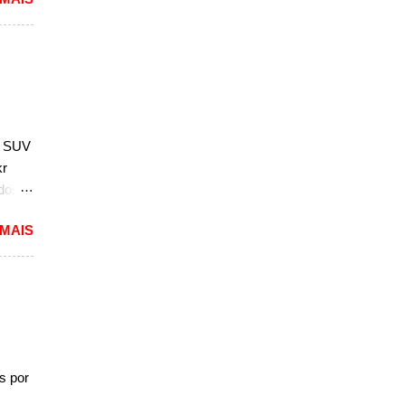
além
in
e
por
 parte
; SUV
 em
kr
ados
 MAIS
2).
e
seu
o
a fila
, de
s por