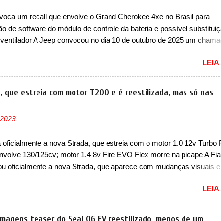
do corações em nosso mercado. Os importados que mais se desta
voca um recall que envolve o Grand Cherokee 4xe no Brasil para
as em 1994 foram o Renault R19 que vinha em 3 versões de carroce
ão de software do módulo de controle da bateria e possível substitui
s do hatch e o sedan, a famosa Kia Besta, o Vol...
 ventilador A Jeep convocou no dia 10 de outubro de 2025 um cham
lve os proprietários do Grand Cherokee 4xe, em sua versão única Li
LEIA
ades de ano/modelo 2023 e 2024. A marca norte-americana diz que 
 afetadas precisam retornar a uma concessionária mais próxima par
e dois problemas. O primeiro deles será uma atualização do softwar
a, que estreia com motor T200 e é reestilizada, mas só nas
e controle da bateria (AHCP e HCP). Para alguns veículos envolvido
erá realizada a verificação e, se necessário, a substituição do moto
 2023
or HVAC (aquecimento, ventilação e ar-condicionado). A marca tamb
 que “foi identificada a possibilidade de uma sobrecarga do
a oficialmente a nova Strada, que estreia com o motor 1.0 12v Turbo 
cessador do Módulo de Controle da Bateria (BPCM), que poderá cau
nvolve 130/125cv; motor 1.4 8v Fire EVO Flex morre na picape A Fia
força motriz, requerendo a atualização do software do modulo de...
ou oficialmente a nova Strada, que aparece com mudanças visuais 
 opção de motor. Depois da picape compacta receber o câmbio
LEIA
co CVT no ano passado, a Fiat apresentou mudanças visuais e a est
 1.0 12v Turbo Flex, conhecido como T200. Praticamente sem
ntes, a Fiat Strada soube ser mutável com avanços importantes que
 imagens teaser do Seal 06 EV reestilizado, menos de um