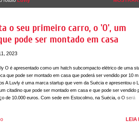
o rótulo
Luvly
MOSTRAR
a o seu primeiro carro, o 'O', um
que pode ser montado em casa
1, 2023
ly O é apresentado como um hatch subcompacto elétrico de uma st
ca que pode ser montado em casa que poderá ser vendido por 10 mi
os A Luvly é uma marca startup que vem da Suécia e apresentou o L
um citadino que pode ser montado em casa e que pode ser vendido 
ço de 10.000 euros. Com sede em Estocolmo, na Suécia, o O será
duzido em uma fábrica principal que vai enviá-lo em embalagens pla
 20 unidades do hatch podendo caber dentro de um container. Com
LEIA
io
piração na marca de móveis IKEA, o Luvly deve ser montado pelo pr
sumidor ou que pode ser enviado para pequenas fábricas que vão m
létrico. Estima-se que a produção do O economiza 80% de energia 