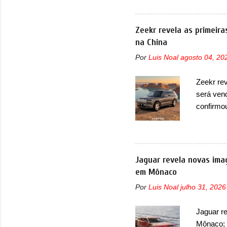
minivan 
da miniv
(PHEV), 
Zeekr revela as primeir
outras mi
na China
bastante 
Por
Luis Noal
agosto 04, 20
trazer um
projetor
Zeekr re
superior 
será ven
LED que 
confirmo
no 9X, n
opção de 
lançament
Agora, o
Jaguar revela novas ima
cinco lug
em Mônaco
lançamen
Por
Luis Noal
julho 31, 2026
interior 
de bancos
Jaguar r
três lug
Mônaco; 