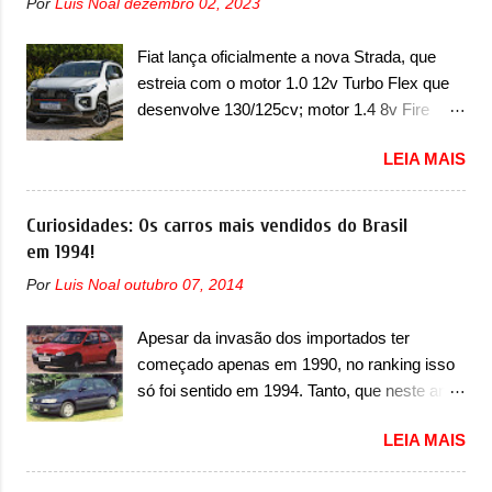
Por
Luis Noal
dezembro 02, 2023
concessionária mais próxima para a solução
vinculado ao SUV. Na dianteira, ele possui
de dois problemas. O primeiro deles será
faróis com um desenho mais retangular, com
Fiat lança oficialmente a nova Strada, que
uma atualização do software do módulo de
um pequeno prolongamento para as laterais.
estreia com o motor 1.0 12v Turbo Flex que
controle da bateria (AHCP e HCP). Para
Os faróis cont...
desenvolve 130/125cv; motor 1.4 8v Fire
alguns veículos envolvidos, também, será
EVO Flex morre na picape A Fiat apresentou
realizada a verificação e, se necessário, a
LEIA MAIS
oficialmente a nova Strada, que aparece com
substituição do motor do ventilador HVAC
mudanças visuais e com uma nova opção de
(aquecimento, ventilação e ar-condicionado).
motor. Depois da picape compacta receber o
Curiosidades: Os carros mais vendidos do Brasil
A marca também confirmou que “foi
câmbio automático CVT no ano passado, a
em 1994!
identificada a possibilidade de uma
Fiat apresentou mudanças visuais e a estreia
sobrecarga do microprocessador do Módulo
Por
Luis Noal
outubro 07, 2014
do motor 1.0 12v Turbo Flex, conhecido
de Controle da Bateria (BPCM), que poderá
como T200. Praticamente sem concorrentes,
causar a perda de força motriz, requerendo a
Apesar da invasão dos importados ter
a Fiat Strada soube ser mutável com
atualização do software do modulo de...
começado apenas em 1990, no ranking isso
avanços importantes que a concorrência
só foi sentido em 1994. Tanto, que neste ano,
nunca conseguiu acompanhar e agora ela
possuem 9 carros inéditos nesse segmento,
abre uma distância ainda maior com a
LEIA MAIS
ao começar pelo Chevrolet Corsa, o mais
chegada do motor T200, que estreou nos
destacado deles no ranking que perdurou no
irmãos Pulse e Fastback. "A Fiat Strada é