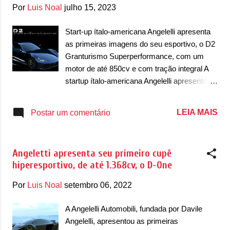
g
Por
Luis Noal
julho 15, 2023
e
n
Start-up ítalo-americana Angelelli apresenta
as primeiras imagens do seu esportivo, o D2
s
Granturismo Superperformance, com um
motor de até 850cv e com tração integral A
startup ítalo-americana Angelelli apresentou
as primeiras imagens digitais do seu primeiro
veículo, batizado de D2 Granturismo
LEIA MAIS
Postar um comentário
Superperformance, que futuramente pode
ganhar uma versão Stradale de alto
desempenho. A Angelelli Automobili
Angeletti apresenta seu primeiro cupê
confirmou que é uma empresa de sede
hiperesportivo, de até 1.368cv, o D-One
dupla, sendo uma sede em Roma, na Itália, e
outra em Austin, no Texas, Estados Unidos.
Por
Luis Noal
setembro 06, 2022
Voltando ao D2, o cupê possui um desenho
que se destaca tipicamente de
A Angelelli Automobili, fundada por Davile
superesportivo. Ele traz um capô alongado e
Angelelli, apresentou as primeiras
um habitáculo mais próximo do eixo traseiro