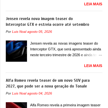
uma proposta similar ao que a marca
LEIA MAIS
vai apresentar na China as primeiras
apresentou com o Sterrato, mas com um
mudanças para o Z20, um misto de hatch
design ainda mais Mad Max – algo
com SUV que é vendido no mercado chinês
Jensen revela nova imagem teaser do
característico da Rezvani. Junto com as
desde o lançamento, em 2024. Agora, o
Interceptor GTX e estreia ocorre até setembro
imagens, a marca já confirmou que o Dune
modelo passará por sua primeira mudança
será um carro muito exclusivo. Ao todo,
Por
Luis Noal
agosto 05, 2026
visual e também mudará de nome. Vendido
serão apenas sete unidades produzidas...
na Europa como 02 e Z20 na China, o elétrico
para todo mundo, ou seja, limitado demais.
Jensen revela as novas imagens teaser do
passará a ser vendido na China apenas
Ele será equipado com um motor V10
Interceptor GTX, que será apresentado ainda
como ‘20’. Junto das mudanças visuais, a
Supercharger capaz de desenvolver cerca de
neste terceiro trimestre de 2026 e ainda terá
marca confirmou que ele pode ser um dos
800cv que separou a performance exótica da
uma versão destinada para as pistas A
primeiros produtos da empresa a usar um
aventura i...
LEIA MAIS
Jensen International Automotive (abreviação
novo motor elétrico. Chamado de ’16 em 1’,
de JIA) apresentou uma nova imagem teaser
também chamado de Thunder, ele apresenta
que mostra como será o Interceptor GTX, o
Alfa Romeo revela teaser de um novo SUV para
uma melhoria de eficiência térmica e integra
esportivo que recolocará a marca no
2027, que pode ser a nova geração do Tonale
12 elementos de hardware. Entre eles, motor
mercado. O granturismo (GT) apareceu em
elétrico, controlador de motor, redutor,
Por
Luis Noal
agosto 04, 2026
uma nova imagem de traseira, onde ele
conversor CC-CC, OBC, PDU, HBMS,
aparece o para-choque traseiro. A marca
LBMS, VCU, TMS, controle ativo de pré-
Alfa Romeo revela a primeira imagem teaser
ainda confirmou que o esportivo será