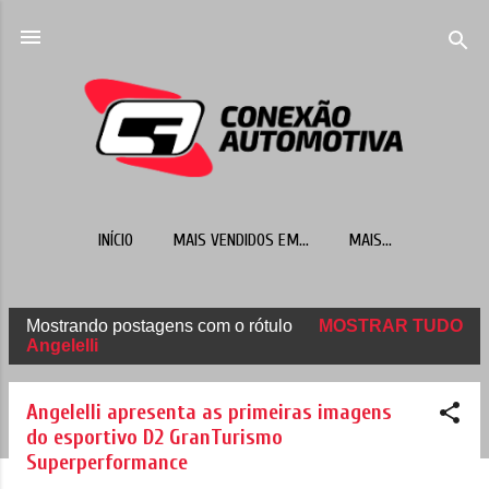
Pular para o conteúdo principal
INÍCIO
MAIS VENDIDOS EM...
MAIS…
Mostrando postagens com o rótulo
MOSTRAR TUDO
P
Angelelli
o
s
Angelelli apresenta as primeiras imagens
t
do esportivo D2 GranTurismo
Superperformance
a