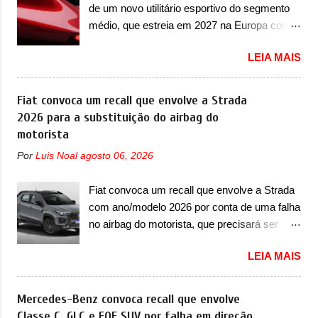
carga e gateway de domínio de energia. Há
de um novo utilitário esportivo do segmento
apresentado no terceiro trimestre de 2026, ou
mais quatro recursos de software como
médio, que estreia em 2027 na Europa com
seja, acontecerá entre os meses de julho e
gerenciamento...
plataforma STLA Medium A Alfa Romeo
setembro (e já estamos em agosto), ou seja,
LEIA MAIS
revelou a primeira imagem teaser de um
a estreia deve aparecer neste mês ou até o
novo utilitário esportivo da marca italiana,
dia 30 de setembro. A marca confirmou que
previsto para ser lançado em meados de
Fiat convoca um recall que envolve a Strada
vai apresentar um "protótipo de pré-produção,
2027. O novo modelo não tem nome ou se é
2026 para a substituição do airbag do
de altíssimo desempenho, exclusivo para
uma nova geração de um modelo existente, o
motorista
pistas" , que vai antecipar as futuras versões
que poderia acontecer. Sabe-se apenas que
de rua do esportivo. Ao mesmo tempo, a
Por
Luis Noal
agosto 06, 2026
o novo modelo em questão é um SUV do
Jensen descreveu o misterioso esportivo
porte médio (C) e que seu lançamento foi
como um “protótipo aprimorado” que
Fiat convoca um recall que envolve a Strada
confirmado durante a Mesa Redonda
estabelece as bases para "div...
com ano/modelo 2026 por conta de uma falha
Nacional da Indústria Automotiva, organizada
no airbag do motorista, que precisará ser
pelo Ministério dos Negócios e do Made in
substituído A Fiat convocou um recall no dia
Italy (MIMIT). Estiveram presentes Emanuele
LEIA MAIS
24 de outubro de 2025 que envolve os
Cappellano, Diretor de Operações da
proprietários da Strada no Brasil. O chamado
Stellantis Enlarged Europe, que foi o
envolve unidades com ano/modelo 2026 da
Mercedes-Benz convoca recall que envolve
responsável por antecipar o lançamento. O
picape compacta e envolve todas as versões
Classe C, GLC e EQE SUV por falha em direção
novo modelo teve uma imagem que mostra a