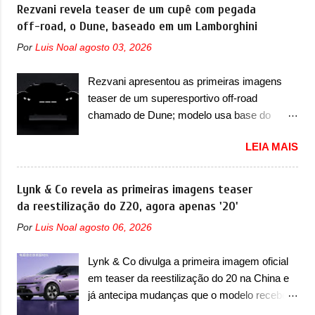
nosso mercado até início de 2012 e com
Rezvani revela teaser de um cupê com pegada
mais do que uma picape, é uma verdadeira
certeza foi um grandioso lançamento da
off-road, o Dune, baseado em um Lamborghini
revolução no mercado automotivo. Há alguns
Chevrolet que assustou a concorrência.
anos era improvável pensar que uma picape
Por
Luis Noal
agosto 03, 2026
Nesse ano também era lançada a nova
chagaria ao topo do mercado brasileiro, algo
geração do Volkswagen Gol que depois de 14
que só a Strada fez. Mais do que isso: ela é a
Rezvani apresentou as primeiras imagens
anos ganhava uma nova geração feita do
prova viva que time que está ganhando se
teaser de um superesportivo off-road
zero, apelidada de "Bolinha" por suas formas
mexe sim. Ao longo da sua história, ela...
chamado de Dune; modelo usa base do
arredondadas. Além do Gol, outro
Lamborghini Urus e proposta do Sterrato A
Volkswagen fazia sua estréia no mercado.
LEIA MAIS
Rezvani apresentou as primeiras imagens
Era o Pointer, versão hatchback do Logus
teaser de um novo superesportivo que vai
que chegava depois de um ano de atraso. A
oferecer aos seus consumidores. Trata-se do
Lynk & Co revela as primeiras imagens teaser
invasão de 1994 foi marcava pelos
Dune, um cupê superesportivo que terá uma
da reestilização do Z20, agora apenas '20'
franceses, alemães, japoneses e coreanos
proposta off-road assim como outros
que chegaram arrancando corações em
Por
Luis Noal
agosto 06, 2026
esportivos recentemente tiveram, como o
nosso mercado. Os importados que mais se
Porsche 911 Dakar e o... Lamborghini
destacaram nas vendas em 1994 foram o
Lynk & Co divulga a primeira imagem oficial
Huracán Sterrato. E o modelo italiano tem
Renault R19 que vinha em 3 versões de
em teaser da reestilização do 20 na China e
grande parte no desenvolvimento do Dune.
carroceria, sendo duas do hatch e o sedan, a
já antecipa mudanças que o modelo receberá
Baseado no Huracán, o Dune nasce com
famosa Kia Besta, o Vol...
em sua dianteira A Lynk & Co confirmou que