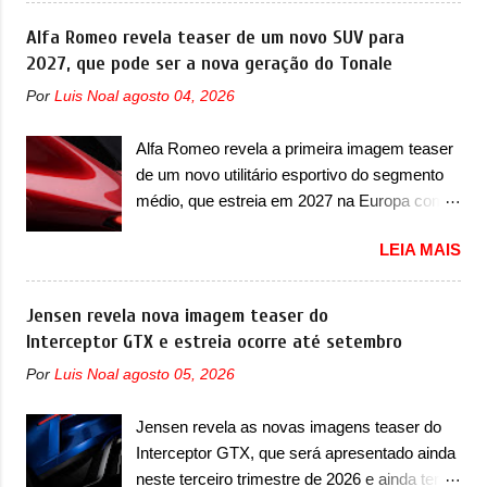
teaser de um novo superesportivo que vai
de traços monolíticos retos e circulares. O
oferecer aos seus consumidores. Trata-se do
Alfa Romeo revela teaser de um novo SUV para
desenvolvimento do modelo ainda continua
Dune, um cupê superesportivo que terá uma
2027, que pode ser a nova geração do Tonale
acontecendo e a marca fala que, em relação
proposta off-road assim como outros
ao I-Pace (primeiro elétrico da Jaguar), o
Por
Luis Noal
agosto 04, 2026
esportivos recentemente tiveram, como o
Type 01 ganhou uma série de
Porsche 911 Dakar e o... Lamborghini
aprimoramentos pelas tecnologias
Alfa Romeo revela a primeira imagem teaser
Huracán Sterrato. E o modelo italiano tem
comprovadas nas pistas pela equipe campeã
de um novo utilitário esportivo do segmento
grande parte no desenvolvimento do Dune.
mundial de carros elétricos. A marca
médio, que estreia em 2027 na Europa com
Baseado no Huracán, o Dune nasce com
comentou que o novo carro elétrico da marca
plataforma STLA Medium A Alfa Romeo
uma proposta similar ao que a marca
terá inversores ...
LEIA MAIS
revelou a primeira imagem teaser de um
apresentou com o Sterrato, mas com um
novo utilitário esportivo da marca italiana,
design ainda mais Mad Max – algo
previsto para ser lançado em meados de
Jensen revela nova imagem teaser do
característico da Rezvani. Junto com as
2027. O novo modelo não tem nome ou se é
Interceptor GTX e estreia ocorre até setembro
imagens, a marca já confirmou que o Dune
uma nova geração de um modelo existente, o
será um carro muito exclusivo. Ao todo,
Por
Luis Noal
agosto 05, 2026
que poderia acontecer. Sabe-se apenas que
serão apenas sete unidades produzidas...
o novo modelo em questão é um SUV do
para todo mundo, ou seja, limitado demais.
Jensen revela as novas imagens teaser do
porte médio (C) e que seu lançamento foi
Ele será equipado com um motor V10
Interceptor GTX, que será apresentado ainda
confirmado durante a Mesa Redonda
Supercharger capaz de desenvolver cerca de
neste terceiro trimestre de 2026 e ainda terá