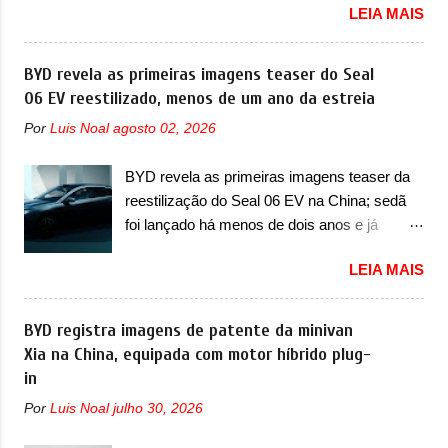
realizada a verificação e, se necessário, a
LEIA MAIS
oficialmente a nova Strada, que aparece com
substituição do motor do ventilador HVAC
mudanças visuais e com uma nova opção de
(aquecimento, ventilação e ar-condicionado).
motor. Depois da picape compacta receber o
BYD revela as primeiras imagens teaser do Seal
A marca também confirmou que “foi
câmbio automático CVT no ano passado, a
06 EV reestilizado, menos de um ano da estreia
identificada a possibilidade de uma
Fiat apresentou mudanças visuais e a estreia
sobrecarga do microprocessador do Módulo
Por
Luis Noal
agosto 02, 2026
do motor 1.0 12v Turbo Flex, conhecido
de Controle da Bateria (BPCM), que poderá
como T200. Praticamente sem concorrentes,
causar a perda de força motriz, requerendo a
BYD revela as primeiras imagens teaser da
a Fiat Strada soube ser mutável com
atualização do software do modulo de...
reestilização do Seal 06 EV na China; sedã
avanços importantes que a concorrência
foi lançado há menos de dois anos e já
nunca conseguiu acompanhar e agora ela
receberá a sua primeira mudança A BYD
abre uma distância ainda maior com a
LEIA MAIS
revelou as primeiras imagens teaser de uma
chegada do motor T200, que estreou nos
mudança visual para um dos seus menores
irmãos Pulse e Fastback. "A Fiat Strada é
sedãs elétricos na China, pertencente à linha
BYD registra imagens de patente da minivan
mais do que uma picape, é uma verdadeira
Ocean. Trata-se do Seal 06 EV, lançado no
Xia na China, equipada com motor híbrido plug-
revolução no mercado automotivo. Há alguns
segundo semestre de 2025. Sim, há menos
in
anos era improvável pensar que uma picape
de um ano. O modelo agora passará a ser
chagaria ao topo do mercado brasileiro, algo
Por
Luis Noal
julho 30, 2026
vendido com mudanças visuais na dianteira e
que só a Strada fez. Mais do que isso: ela é a
na traseira, que vão atualizá-los para a