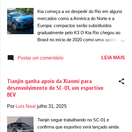
g
e
Kia começa a se despedir do Rio em alguns
n
mercados como a América do Norte e a
Europa; compactos serão substituídos
s
gradualmente pelo K3 O Kia Rio chegou ao
Brasil no início de 2020 como uma aposta da
marca sul-coreana concorrer com modelos
compactos do nosso mercado. Mas ele
LEIA MAIS
Postar um comentário
chegou tarde demais. Enquanto os rivais já
migravam para motores três cilindros e
Turbo, o Rio chegou com o motor 1.6 16v
Tianjin ganha apoio da Xiaomi para
Flex e câmbio automático. Não era uma
desenvolvimento do SC-01, um esportivo
mecânica ruim, mas a marca perdeu o
BEV
timming de lançar o compacto desde a
geração anterior – que muitos consideram
Por
Luis Noal
julho 31, 2025
mais bela que a geração que tivemos. Aqui,
ele saiu de linha no final de 2021. E lá fora a
Tianjin segue trabalhando no SC-01 e
marca também está trabalhando para retirá-
confirma que esportivo será lançado ainda
lo de linha. Em mercados como a Austrália