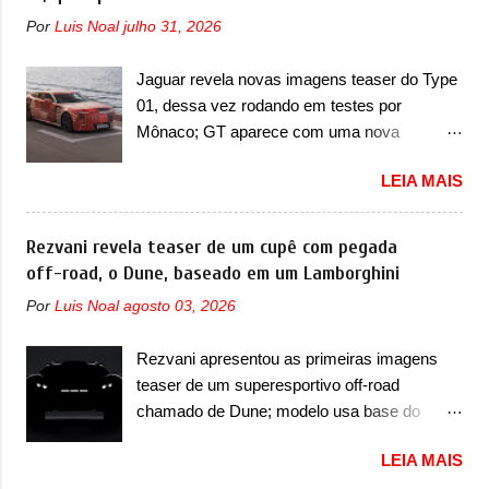
lugares, que ficará posicionada abaixo da
possuem projetores em LED e uma parte
Por
Luis Noal
julho 31, 2026
configuração de lançamento do SUV, de seis
superior com luzes diurnas (DRL) em LED
lugares, dispostos em três filas de bancos
na parte superior dos faróis. Essas luzes se
Jaguar revela novas imagens teaser do Type
(2+2+2). Agora, o maior SUV da marca será
conectam entre si por meio de uma barra em
01, dessa vez rodando em testes por
vendido com uma configuração padrão, de
LED que passa abaixo da barra prateada que
Mônaco; GT aparece com uma nova
cinco lugares (2+3), que entrou em regime de
aparece na parte sup...
camuflagem em tom vermelho A Jaguar
pré-venda na China, indicando seu
LEIA MAIS
apresentou as novas imagens teaser do Type
lançamento para breve. Além disso, a marca
01 em testes pelas ruas de Mônaco. O
divulgou as primeiras imagens do interior
modelo continua rodando em testes e chegou
Rezvani revela teaser de um cupê com pegada
com a nova configuração. A principal
no principado para o E-Prix de Fórmula E,
off-road, o Dune, baseado em um Lamborghini
mudança fica por conta da segunda fila de
como apoio a equipe da Jaguar na
bancos, que perde as poltronas individuais
Por
Luis Noal
agosto 03, 2026
competição. O elétrico aproveitou para
por bancos mais convencionais, de três
passar por uma série de localidades da
lugares. Ao mesmo tempo, o SUV possui um
Rezvani apresentou as primeiras imagens
cidade-estado como a Sainte-Dévote, Praça
assento do meio que pode reclinar e nele
teaser de um superesportivo off-road
do Cassino e La Rascasse. Para ir a
existe dois espaços de recarga por indução
chamado de Dune; modelo usa base do
Mônaco, a marca inglesa apresentou uma
para smartphones...
Lamborghini Urus e proposta do Sterrato A
nova camuflagem ao elétrico que representa
LEIA MAIS
Rezvani apresentou as primeiras imagens
uma interpretação artística com o combinado