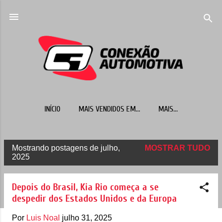
Pular para o conteúdo principal
INÍCIO
MAIS VENDIDOS EM...
MAIS…
Mostrando postagens de julho,
MOSTRAR TUDO
P
2025
o
s
Depois do Brasil, Kia Rio começa a se
t
despedir dos Estados Unidos e da Europa
a
Por
Luis Noal
julho 31, 2025