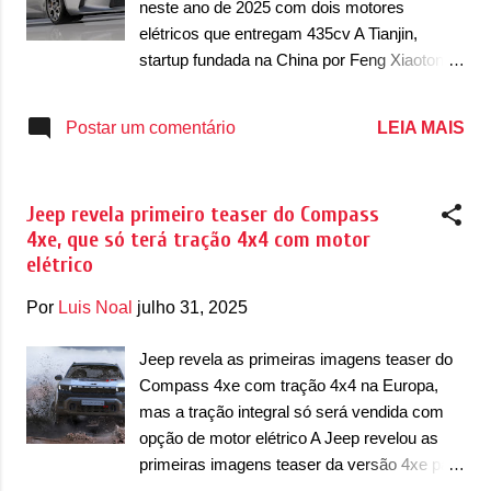
neste ano de 2025 com dois motores
ele já tinha saído de linha no início de 2023 e
elétricos que entregam 435cv A Tianjin,
agora surgiu informações que ele já se
startup fundada na China por Feng Xiaotong,
despediu de alguns mercados europeus e
youtuber do canal China Car Custom
também norte-americanos. Ele será
confirmou que segue trabalhando em sua
LEIA MAIS
Postar um comentário
substituído pela linha K3, que foi apresentada
marca própria e com o cupê esportivo
no México e não deve ter o mesmo espaço
elétrico chamado de SC-01. Apresentado em
global que o Rio tinha. N...
2022 ainda como um protótipo, o SC-01
Jeep revela primeiro teaser do Compass
aparentemente segue em testes na China e
4xe, que só terá tração 4x4 com motor
chegou a ganhar investimento da Xiaomi
elétrico
antes mesmo da empresa lançar seu
primeiro veículo, o SU7. Dentro da Tianjin
Por
Luis Noal
julho 31, 2025
Gongjiangpai Auto Technology, existe a
divisão XiaoPaoChe, que trabalha no
Jeep revela as primeiras imagens teaser do
esportivo antes da sua estreia. O cupê roda
Compass 4xe com tração 4x4 na Europa,
em testes na região de Turpan, uma das
mas a tração integral só será vendida com
cidades mais quentes da China, para testes
opção de motor elétrico A Jeep revelou as
de durabilidade. Localizada próximo do
primeiras imagens teaser da versão 4xe para
deserto de Taklamakan, a cidade sempre é
a nova geração do Compass na Europa. Já