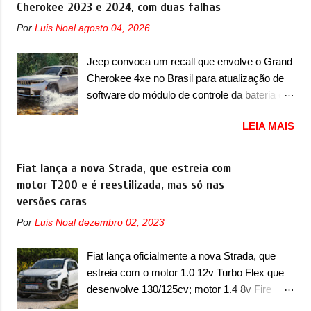
certeza foi um grandioso lançamento da
Cherokee 2023 e 2024, com duas falhas
Chevrolet que assustou a concorrência.
Por
Luis Noal
agosto 04, 2026
Nesse ano também era lançada a nova
geração do Volkswagen Gol que depois de 14
Jeep convoca um recall que envolve o Grand
anos ganhava uma nova geração feita do
Cherokee 4xe no Brasil para atualização de
zero, apelidada de "Bolinha" por suas formas
software do módulo de controle da bateria e
arredondadas. Além do Gol, outro
possível substituição do motor do ventilador A
Volkswagen fazia sua estréia no mercado.
LEIA MAIS
Jeep convocou no dia 10 de outubro de 2025
Era o Pointer, versão hatchback do Logus
um chamado que envolve os proprietários do
que chegava depois de um ano de atraso. A
Grand Cherokee 4xe, em sua versão única
Fiat lança a nova Strada, que estreia com
invasão de 1994 foi marcava pelos
Limited, com unidades de ano/modelo 2023 e
motor T200 e é reestilizada, mas só nas
franceses, alemães, japoneses e coreanos
2024. A marca norte-americana diz que as
versões caras
que chegaram arrancando corações em
unidades afetadas precisam retornar a uma
nosso mercado. Os importados que mais se
Por
Luis Noal
dezembro 02, 2023
concessionária mais próxima para a solução
destacaram nas vendas em 1994 foram o
de dois problemas. O primeiro deles será
Renault R19 que vinha em 3 versões de
Fiat lança oficialmente a nova Strada, que
uma atualização do software do módulo de
carroceria, sendo duas do hatch e o sedan, a
estreia com o motor 1.0 12v Turbo Flex que
controle da bateria (AHCP e HCP). Para
famosa Kia Besta, o Vol...
desenvolve 130/125cv; motor 1.4 8v Fire
alguns veículos envolvidos, também, será
EVO Flex morre na picape A Fiat apresentou