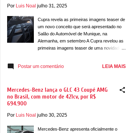
protótipo foi guiado dentro de um circuito
Por
Luis Noal
julho 31, 2025
controlado com algumas pistas como uma
rampa de 1,86km com uma subida e uma
Cupra revela as primeiras imagens teaser de
descida íngreme. Essa pista geralmente
um novo conceito que será apresentado no
prova a capacidade do modelo de subir
Salão do Automóvel de Munique, na
aclives bem fortes, provando a força do
Alemanha, em setembro A Cupra revelou as
motor, no caso, do conjunto elétrico do
primeiras imagens teaser de uma novidade
protótipo. Além dessa pista, ele passou por
que vai apresentar no Salão do Automóvel de
uma segunda pista com elevações
Munique, na Alemanha, também chamado de
LEIA MAIS
Postar um comentário
desniveladas que mostram como a
IAA. A edição de 2025 acontece neste ano
carroceria manteve a rigidez torcional do
em setembro e a marca espanhola
modelo a combustão. Por fim, uma tercei...
confirmou que uma novidade será
Mercedes-Benz lança o GLC 43 Coupé AMG
apresentada em forma de um carro conceito.
no Brasil, com motor de 421cv, por R$
Chamado de ‘Cupra Showcar’, o novo
694.900
modelo parece representar uma visão de
futuro para a empresa. Até o momento pouco
Por
Luis Noal
julho 30, 2025
se sabe sobre a novidade, mas acredita-se
que ele seja aqueles conceitos futuristas – o
Mercedes-Benz apresenta oficialmente o