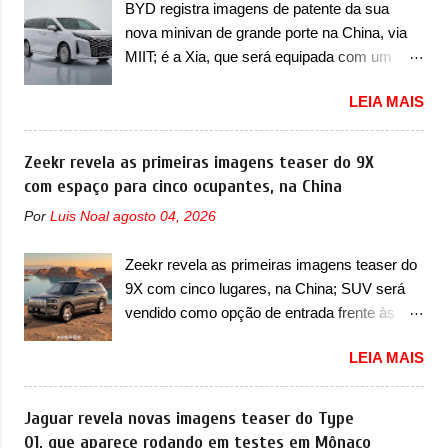
prova viva que time que está ganhando se
BYD registra imagens de patente da sua
identidade visual mais moderna da marca,
mexe sim. Ao longo da sua história, ela...
nova minivan de grande porte na China, via
mas ainda sem motivos para que essa
MIIT; é a Xia, que será equipada com um
mudança já seja tão recente assim (o que
motor híbrido plug-in A BYD registrou as
não deve ter agradado em nada os primeiros
LEIA MAIS
primeiras imagens de patente de uma nova
consumidores). Pelas imagens teaser, se
minivan, na China. Registradas no Ministério
percebe que o sedã contará com um novo
da Indústria e Tecnologia da Informação, o
Zeekr revela as primeiras imagens teaser do 9X
para-choque na dianteira. Ele passa a trazer
MIIT, a BYD Xia é uma nova minivan que a
com espaço para cinco ocupantes, na China
um vinco horizontal mais destacado que
marca chinesa apresentará aos
atravessa toda a dianteira do sedã, passando
Por
Luis Noal
agosto 04, 2026
consumidores chineses para além da
logo abaixo do logotipo e dos faróis. Ele ainda
minivan conhecida como Song Max.
possui um espaço para a placa novo abaixo
Zeekr revela as primeiras imagens teaser do
Equipada com um motor híbrido plug-in
do vinco e uma nova entrada de ar inferio...
9X com cinco lugares, na China; SUV será
(PHEV), a nova minivan vai colocar a marca
vendido como opção de entrada frente às
para concorrer com uma série de outras
versões de seis lugares A Zeekr confirmou o
minivans de porte similar, visto que por lá o
LEIA MAIS
lançamento de uma configuração mais
segmento ainda continua bastante vivo (e
simples para os interessados no 9X, na
com várias opções). Em termos de design, a
China. O SUV topo de linha da marca poderá
Jaguar revela novas imagens teaser do Type
Xia se destaca por trazer uma dianteira com
ser vendido com uma opção de cinco
01, que aparece rodando em testes em Mônaco
faróis retangulares e inclinados. Os faróis