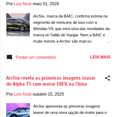
g
Por
Luis Noal
maio 01, 2026
e
n
Arcfox, marca da BAIC, confirma estreia no
segmento de minivans de luxo com a
s
Wendao V9, que será uma das novidades da
marca no Salão de Xangai Nem a BAIC e
muito menos a Arcfox são marcas
conhecidas no Brasil. Bom, ao menos, por
enquanto. A chinesa confirmou que a sua
LEIA MAIS
Postar um comentário
marca de automóveis, a Arcfox, vai lançar
uma minivan de grande porte na China.
Trata-se da primeira minivan de grande porte
Arcfox revela as primeiras imagens teaser
da marca, que vai apostar num público que
do Alpha T5 com motor EREV, na China
possui muitas opções à disposição. Com
menos de dez anos de mercado, a Arcfox foi
Por
Luis Noal
outubro 15, 2025
criada pela BAIC para ser uma marca de
automóveis, enquanto a BAIC aposta
Arcfox apresenta as primeiras imagens
majoritariamente em utilitários esportivos.
teaser de uma nova opção de motor para o
Em 2023, a Arcfox entrou no segmento de