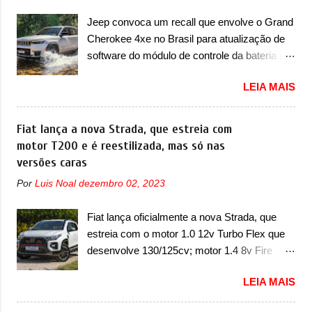
do A05, que nas imagens apareceu em sua
Jeep convoca um recall que envolve o Grand
versão mais esportiva, o A05s. Previsto para
Cherokee 4xe no Brasil para atualização de
ser lançado ainda neste ano na China, o
software do módulo de controle da bateria e
compacto elétrico colocará a Leapmotor para
possível substituição do motor do ventilador A
concorrer com uma série de outras marcas
LEIA MAIS
Jeep convocou no dia 10 de outubro de 2025
de compactos, como BYD Dolphin e Geely
um chamado que envolve os proprietários do
EX2. Visualmente, o A05 conta com um
Grand Cherokee 4xe, em sua versão única
Fiat lança a nova Strada, que estreia com
design já visto por outros modelos da marca,
Limited, com unidades de ano/modelo 2023 e
motor T200 e é reestilizada, mas só nas
em especial do SUV compacto A10.
2024. A marca norte-americana diz que as
versões caras
Basicamente sendo o hatch do SUV, o A05
unidades afetadas precisam retornar a uma
nasce com um design que está bastante
Por
Luis Noal
dezembro 02, 2023
concessionária mais próxima para a solução
vinculado ao SUV. Na dianteira, ele possui
de dois problemas. O primeiro deles será
faróis com um desenho mais retangular, com
Fiat lança oficialmente a nova Strada, que
uma atualização do software do módulo de
um pequeno prolongamento para as laterais.
estreia com o motor 1.0 12v Turbo Flex que
controle da bateria (AHCP e HCP). Para
Os faróis cont...
desenvolve 130/125cv; motor 1.4 8v Fire
alguns veículos envolvidos, também, será
EVO Flex morre na picape A Fiat apresentou
realizada a verificação e, se necessário, a
LEIA MAIS
oficialmente a nova Strada, que aparece com
substituição do motor do ventilador HVAC
mudanças visuais e com uma nova opção de
(aquecimento, ventilação e ar-condicionado).