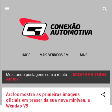
Pular para o conteúdo principal
INÍCIO
MAIS VENDIDOS EM...
MAIS…
Mostrando postagens com o rótulo
MOSTRAR TUDO
P
Arcfox
o
s
Arcfox mostra as primeiras imagens
t
oficiais em teaser da sua nova minivan, a
Wendao V9
a