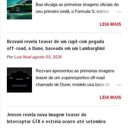
carga e gateway de domínio de energia. Há
Bao divulga as primeiras imagens oficiais do
identidade visual mais moderna da marca,
mais quatro recursos de software como
seu primeiro sedã, o Formula S; estreia
mas ainda sem motivos para que essa
gerenciamento...
acontece ainda em 2026 Lançada em 2023
mudança já seja tão recente assim (o que
LEIA MAIS
como uma marca com utilitários esportivos, a
não deve ter agradado em nada os primeiros
Fang Cheng Bao nasceu como uma empresa
consumidores). Pelas imagens teaser, se
voltada a desenvolver utilitários esportivos
Rezvani revela teaser de um cupê com pegada
percebe que o sedã contará com um novo
com uma pegada mais off-road. E isso
off-road, o Dune, baseado em um Lamborghini
para-choque na dianteira. Ele passa a trazer
funcionou muito bem com o lançamento dos
um vinco horizontal mais destacado que
Por
Luis Noal
agosto 03, 2026
modelos Bao 5 e Bao 8, além do Tai 3 e Tai 7.
atravessa toda a dianteira do sedã, passando
Agora, a marca confirmou que vai entrar de
logo abaixo do logotipo e dos faróis. Ele ainda
Rezvani apresentou as primeiras imagens
vez no segmento de... sedãs. Antecipado por
possui um espaço para a placa novo abaixo
teaser de um superesportivo off-road
imagens teaser, o Formula S será o primeiro
do vinco e uma nova entrada de ar inferio...
chamado de Dune; modelo usa base do
três volumes da Fang Cheng Bao, que
Lamborghini Urus e proposta do Sterrato A
parece se perder na sua identidade com a
LEIA MAIS
Rezvani apresentou as primeiras imagens
Denza. Até o momento, a marca divulgou
teaser de um novo superesportivo que vai
algumas imagens externas e informações
oferecer aos seus consumidores. Trata-se do
Jensen revela nova imagem teaser do
sobre o sedã, que terá seu lançamento ainda
Dune, um cupê superesportivo que terá uma
Interceptor GTX e estreia ocorre até setembro
neste ano de 2026. Em termos de design, o
proposta off-road assim como outros
Formula S segue basicamente as mesmas