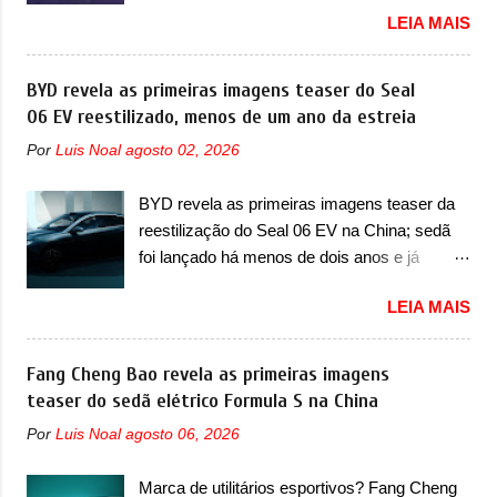
Volkswagen fazia sua estréia no mercado.
LEIA MAIS
vai apresentar na China as primeiras
Era o Pointer, versão hatchback do Logus
mudanças para o Z20, um misto de hatch
que chegava depois de um ano de atraso. A
com SUV que é vendido no mercado chinês
BYD revela as primeiras imagens teaser do Seal
invasão de 1994 foi marcava pelos
desde o lançamento, em 2024. Agora, o
06 EV reestilizado, menos de um ano da estreia
franceses, alemães, japoneses e coreanos
modelo passará por sua primeira mudança
que chegaram arrancando corações em
Por
Luis Noal
agosto 02, 2026
visual e também mudará de nome. Vendido
nosso mercado. Os importados que mais se
na Europa como 02 e Z20 na China, o elétrico
destacaram nas vendas em 1994 foram o
BYD revela as primeiras imagens teaser da
passará a ser vendido na China apenas
Renault R19 que vinha em 3 versões de
reestilização do Seal 06 EV na China; sedã
como ‘20’. Junto das mudanças visuais, a
carroceria, sendo duas do hatch e o sedan, a
foi lançado há menos de dois anos e já
marca confirmou que ele pode ser um dos
famosa Kia Besta, o Vol...
receberá a sua primeira mudança A BYD
primeiros produtos da empresa a usar um
LEIA MAIS
revelou as primeiras imagens teaser de uma
novo motor elétrico. Chamado de ’16 em 1’,
mudança visual para um dos seus menores
também chamado de Thunder, ele apresenta
sedãs elétricos na China, pertencente à linha
Fang Cheng Bao revela as primeiras imagens
uma melhoria de eficiência térmica e integra
Ocean. Trata-se do Seal 06 EV, lançado no
teaser do sedã elétrico Formula S na China
12 elementos de hardware. Entre eles, motor
segundo semestre de 2025. Sim, há menos
elétrico, controlador de motor, redutor,
Por
Luis Noal
agosto 06, 2026
de um ano. O modelo agora passará a ser
conversor CC-CC, OBC, PDU, HBMS,
vendido com mudanças visuais na dianteira e
LBMS, VCU, TMS, controle ativo de pré-
Marca de utilitários esportivos? Fang Cheng
na traseira, que vão atualizá-los para a