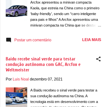
termos de design, estamos diante de um
Arcfox apresentou a minivan compacta
Alpha S5 que possui faróis dianteiros com
Kaola, que estreia na China como o primeiro
um desenho mais triangular e com
‘baby-friendly’, sendo um “carro inteligente
acabamento escurecidos faróis possuem um
para pais e filhos” A Arcfox apresentou uma
acabamento em luzes diurnas (DRL) em
minivan compacta na China que se destaca
LED vertical nas extremidades que tem um
por ser o carro ideal para pais com filhos
acabamento cinza que se conecta com a
pequenos. O modelo apresentado é a Kaola,
LEIA MAIS
Postar um comentário
entrada de ar inferior, além de trazer, nas
uma minivan elétrica que traz uma série de
extremidades, uma pequena entrada de ar
funcionalidades para pais que possuem filhos
vertical. O elétrico ainda possui um para-ch...
pequenos. Apresentada na China, o modelo
Baidu recebe sinal verde para testar
puramente elétrico terá espaço para cinco ou
condução autônoma com GAC, Arcfox e
sete ocupantes, trazendo sistemas próprios
Weltmeister
para facilitar o transporte dos pequenos nas
tarefas do dia-a-dia. Antes de falar sobre
Por
Luis Noal
dezembro 07, 2021
essas funcionalidades, vamos falar sobre a
Kaola e seu design. A minivan estreia com
A Baidu recebeu o sinal verde para testar a
linhas que são generalistas, simples, de um
sua condução autônoma na China. A
modo de dizer. Ao mesmo tempo, possui
tecnologia está em desenvolvimento com a
personalidade própria. Na dianteira, a Kaola