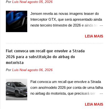
Por
Luis Noal
agosto 05, 2026
esportivos recentemente tiveram, como o
linhas do conceito que o antecipou no Salão
Porsche 911 Dakar e o... Lamborghini
de Pequim, que aconteceu no primeiro
Jensen revela as novas imagens teaser do
Huracán Sterrato. E o modelo italiano tem
semestre. Na dianteira, o sedã conta com
Interceptor GTX, que será apresentado ainda
grande parte no desenvolvimento do Dune.
faróis mais quadrados e compactos, com
neste terceiro trimestre de 2026 e ainda terá
Baseado no Huracán, o Dune nasce com
luzes ...
uma versão destinada para as pistas A
uma proposta similar ao que a marca
LEIA MAIS
Jensen International Automotive (abreviação
apresentou com o Sterrato, mas com um
de JIA) apresentou uma nova imagem teaser
design ainda mais Mad Max – algo
que mostra como será o Interceptor GTX, o
Fiat convoca um recall que envolve a Strada
característico da Rezvani. Junto com as
esportivo que recolocará a marca no
2026 para a substituição do airbag do
imagens, a marca já confirmou que o Dune
mercado. O granturismo (GT) apareceu em
motorista
será um carro muito exclusivo. Ao todo,
uma nova imagem de traseira, onde ele
serão apenas sete unidades produzidas...
Por
Luis Noal
agosto 06, 2026
aparece o para-choque traseiro. A marca
para todo mundo, ou seja, limitado demais.
ainda confirmou que o esportivo será
Ele será equipado com um motor V10
Fiat convoca um recall que envolve a Strada
apresentado no terceiro trimestre de 2026, ou
Supercharger capaz de desenvolver cerca de
com ano/modelo 2026 por conta de uma falha
seja, acontecerá entre os meses de julho e
800cv que separou a performance exótica da
no airbag do motorista, que precisará ser
setembro (e já estamos em agosto), ou seja,
aventura i...
substituído A Fiat convocou um recall no dia
a estreia deve aparecer neste mês ou até o
LEIA MAIS
24 de outubro de 2025 que envolve os
dia 30 de setembro. A marca confirmou que