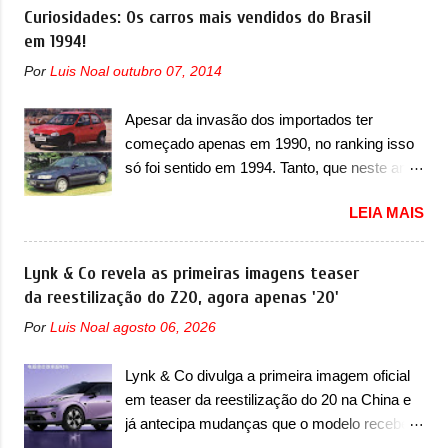
motor. Depois da picape compacta receber o
Curiosidades: Os carros mais vendidos do Brasil
A marca também confirmou que “foi
câmbio automático CVT no ano passado, a
em 1994!
identificada a possibilidade de uma
Fiat apresentou mudanças visuais e a estreia
sobrecarga do microprocessador do Módulo
Por
Luis Noal
outubro 07, 2014
do motor 1.0 12v Turbo Flex, conhecido
de Controle da Bateria (BPCM), que poderá
como T200. Praticamente sem concorrentes,
causar a perda de força motriz, requerendo a
Apesar da invasão dos importados ter
a Fiat Strada soube ser mutável com
atualização do software do modulo de...
começado apenas em 1990, no ranking isso
avanços importantes que a concorrência
só foi sentido em 1994. Tanto, que neste ano,
nunca conseguiu acompanhar e agora ela
possuem 9 carros inéditos nesse segmento,
abre uma distância ainda maior com a
LEIA MAIS
ao começar pelo Chevrolet Corsa, o mais
chegada do motor T200, que estreou nos
destacado deles no ranking que perdurou no
irmãos Pulse e Fastback. "A Fiat Strada é
nosso mercado até início de 2012 e com
Lynk & Co revela as primeiras imagens teaser
mais do que uma picape, é uma verdadeira
certeza foi um grandioso lançamento da
da reestilização do Z20, agora apenas '20'
revolução no mercado automotivo. Há alguns
Chevrolet que assustou a concorrência.
anos era improvável pensar que uma picape
Por
Luis Noal
agosto 06, 2026
Nesse ano também era lançada a nova
chagaria ao topo do mercado brasileiro, algo
geração do Volkswagen Gol que depois de 14
que só a Strada fez. Mais do que isso: ela é a
Lynk & Co divulga a primeira imagem oficial
anos ganhava uma nova geração feita do
prova viva que time que está ganhando se
em teaser da reestilização do 20 na China e
zero, apelidada de "Bolinha" por suas formas
mexe sim. Ao longo da sua história, ela...
já antecipa mudanças que o modelo receberá
arredondadas. Além do Gol, outro
em sua dianteira A Lynk & Co confirmou que