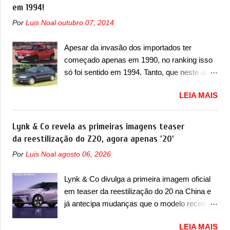
câmbio automático CVT no ano passado, a
em 1994!
identificada a possibilidade de uma
Fiat apresentou mudanças visuais e a estreia
sobrecarga do microprocessador do Módulo
Por
Luis Noal
outubro 07, 2014
do motor 1.0 12v Turbo Flex, conhecido
de Controle da Bateria (BPCM), que poderá
como T200. Praticamente sem concorrentes,
causar a perda de força motriz, requerendo a
Apesar da invasão dos importados ter
a Fiat Strada soube ser mutável com
atualização do software do modulo de...
começado apenas em 1990, no ranking isso
avanços importantes que a concorrência
só foi sentido em 1994. Tanto, que neste ano,
nunca conseguiu acompanhar e agora ela
possuem 9 carros inéditos nesse segmento,
abre uma distância ainda maior com a
LEIA MAIS
ao começar pelo Chevrolet Corsa, o mais
chegada do motor T200, que estreou nos
destacado deles no ranking que perdurou no
irmãos Pulse e Fastback. "A Fiat Strada é
nosso mercado até início de 2012 e com
Lynk & Co revela as primeiras imagens teaser
mais do que uma picape, é uma verdadeira
certeza foi um grandioso lançamento da
da reestilização do Z20, agora apenas '20'
revolução no mercado automotivo. Há alguns
Chevrolet que assustou a concorrência.
anos era improvável pensar que uma picape
Por
Luis Noal
agosto 06, 2026
Nesse ano também era lançada a nova
chagaria ao topo do mercado brasileiro, algo
geração do Volkswagen Gol que depois de 14
que só a Strada fez. Mais do que isso: ela é a
Lynk & Co divulga a primeira imagem oficial
anos ganhava uma nova geração feita do
prova viva que time que está ganhando se
em teaser da reestilização do 20 na China e
zero, apelidada de "Bolinha" por suas formas
mexe sim. Ao longo da sua história, ela...
já antecipa mudanças que o modelo receberá
arredondadas. Além do Gol, outro
em sua dianteira A Lynk & Co confirmou que
Volkswagen fazia sua estréia no mercado.
LEIA MAIS
vai apresentar na China as primeiras