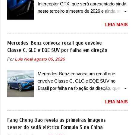
mais quatro recursos de software como
Interceptor GTX, que será apresentado ainda
substituído porque pode ter sido produzido de
gerenciamento...
neste terceiro trimestre de 2026 e ainda terá
forma errada. O serviço já pode ser
uma versão destinada para as pistas A
solucionado em uma concessionária da
LEIA MAIS
Jensen International Automotive (abreviação
marca, sem custo. Em comunicado, a Fiat
de JIA) apresentou uma nova imagem teaser
disse que “foi identificada a possibilidade de
que mostra como será o Interceptor GTX, o
Mercedes-Benz convoca recall que envolve
haver inconsistência no processo de
esportivo que recolocará a marca no
Classe C, GLC e EQE SUV por falha em direção
fabricação da bolsa Airbag lado motorista
mercado. O granturismo (GT) apareceu em
que, em caso de colisão que demande a sua
Por
Luis Noal
agosto 06, 2026
uma nova imagem de traseira, onde ele
deflagração, poderá levar a falha na dinâmica
aparece o para-choque traseiro. A marca
de sua abertura, potencializando a ocorrência
Mercedes-Benz convoca um recall que
ainda confirmou que o esportivo será
de dano físico grave ou até mesmo fatal ao
envolve Classe C, GLC e EQE SUV no
apresentado no terceiro trimestre de 2026, ou
condutor do veículo” . O serviço...
Brasil por falha na fixação da direção, que
seja, acontecerá entre os meses de julho e
pode se desconectar em casos sérios A
setembro (e já estamos em agosto), ou seja,
LEIA MAIS
Mercedes-Benz convocou em outubro de
a estreia deve aparecer neste mês ou até o
2025 um recall que envolve o trio de modelos
dia 30 de setembro. A marca confirmou que
formado pelo Classe C, GLC e EQE SUV. De
Fang Cheng Bao revela as primeiras imagens
vai apresentar um "protótipo de pré-produção,
acordo com informações, o chamado
teaser do sedã elétrico Formula S na China
de altíssimo desempenho, exclusivo para
envolve unidades com ano/modelo que varia
pistas" , que vai antecipar as futuras versões