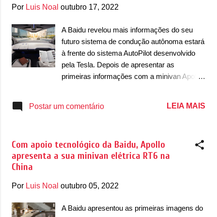
g
Por
Luis Noal
outubro 17, 2022
e
n
A Baidu revelou mais informações do seu
futuro sistema de condução autônoma estará
s
à frente do sistema AutoPilot desenvolvido
pela Tesla. Depois de apresentar as
primeiras informações com a minivan Apollo
RT6, Robin Li, Presidente-Executivo da
Baidu, confirmou que a montadora
LEIA MAIS
Postar um comentário
atualmente está atrás da Tesla. “Nossa
compreensão de veículos inteligentes é que
ser elétrico é a semifinal, enquanto ser
Com apoio tecnológico da Baidu, Apollo
inteligente é a final” , disse ele. O sistema
apresenta a sua minivan elétrica RT6 na
apresentado na RT6 possui oito radares
China
LiDAR e 12 câmeras. De acordo com a
Baidu, o carro ainda tem 38 sensores que
Por
Luis Noal
outubro 05, 2022
ajudam na detecção precisa e longo alcance
em todos os lados da RT6. Ela está em
A Baidu apresentou as primeiras imagens do
desenvolvimento com a tecnologia AV da