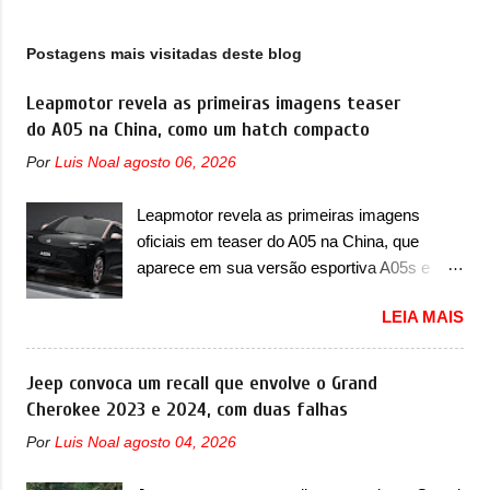
concorrente, que lançou a Waymo. A Baidu
ainda pode se aproveitar da plataforma
Postagens mais visitadas deste blog
elétrica SEA da Geely para o
desenvolvimento das duas tecnologias que o
Leapmotor revela as primeiras imagens teaser
acordo prevê. A meta é que os carros com
do A05 na China, como um hatch compacto
essa base tenham uma autonomia de cerca
Por
Luis Noal
agosto 06, 2026
de 700km e uma bateria com ciclo de vida de
2.000.000km. A Baidu já confirmou que deve
Leapmotor revela as primeiras imagens
investir seu "portfólio completo de
oficiais em teaser do A05 na China, que
tecnologias, incluindo a condução autônoma
aparece em sua versão esportiva A05s e
Apollo, DuerOS para Apollo e Baidu Maps". A
colocará a marca contra BYD, Geely e outras
Baidu já conta com o Apollo, uma tecnologia
LEIA MAIS
A Leapmotor vem apresentando uma rápida
que oferece aos seus condutores em
expansão na China em termos de portfólio.
viagens gratuitas em seus...
Apoiada pela Stellantis, a marca confirmou a
Jeep convoca um recall que envolve o Grand
estreia de um novo modelo compacto à sua
Cherokee 2023 e 2024, com duas falhas
linha. Posicionado entre o T03 e o B05, a
Por
Luis Noal
agosto 04, 2026
marca revelou as primeiras imagens teaser
do A05, que nas imagens apareceu em sua