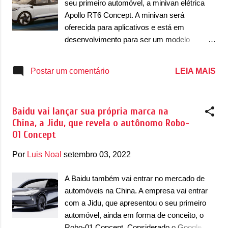
seu primeiro automóvel, a minivan elétrica
Baidu, que poderá ser adaptada aos veículos
Apollo RT6 Concept. A minivan será
tradicionais, usando internet 5G Wi-Fi. Esse
oferecida para aplicativos e está em
sistema deve começar a funcionar nos
desenvolvimento para ser um modelo
carros a partir de 2023. A Baidu ainda
totalmente autônomo. Desenvolvida em
confirmou que o seu novo sistema vai
parceria com a Apollo Go, a minivan está em
LEIA MAIS
Postar um comentário
superar o sistema criado por Musk, que
fase de criação para ser apresentada em sua
descarta os radares LiDAR. De acordo com
versão de produção em meados de 2023.
a Baidu, o seu sistema terá capacida...
Visualmente, o conceito se destaca por
Baidu vai lançar sua própria marca na
trazer linhas bem limpas. Na dianteira,
China, a Jidu, que revela o autônomo Robo-
destaque para os faróis em ‘C’ e que contam
01 Concept
com um prolongamento no para-lama
dianteiro. A minivan ainda possui luzes
Por
Luis Noal
setembro 03, 2022
diurnas em ‘L’. Os dois prolongamentos dos
faróis em ‘C’ contam com uma faixa que
A Baidu também vai entrar no mercado de
fazem com que os faróis se conectem, com
automóveis na China. A empresa vai entrar
duas faixas em LED. O para-choque
com a Jidu, que apresentou o seu primeiro
dianteiro ainda traz um equipamento em
automóvel, ainda em forma de conceito, o
preto que parece uma câmera e o para-
Robo-01 Concept. Considerado o Google