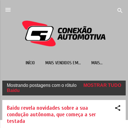
Pular para o conteúdo principal
INÍCIO
MAIS VENDIDOS EM...
MAIS…
Mostrando postagens com o rótulo
MOSTRAR TUDO
P
Baidu
o
s
Baidu revela novidades sobre a sua
t
condução autônoma, que começa a ser
testada
a