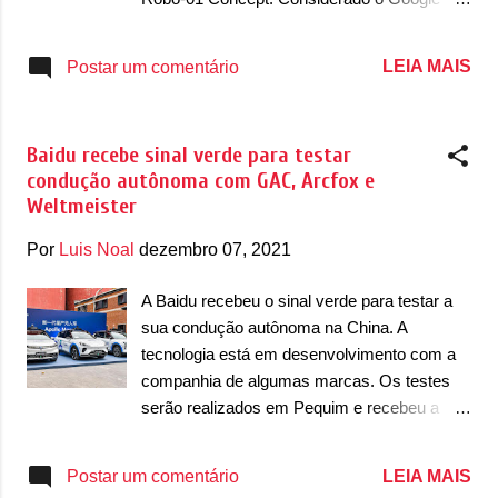
choque dianteiro ainda possui uma entrada
chinês, o Baidu vai ser o responsável por
de ar inferior. Este, se destaca por refrigerar
gerir a marca, que vai apostar em
LEIA MAIS
Postar um comentário
a bateria. Mais abaixo desta entrada de ar
automóveis de condução autônoma. É
está um acabamento prateado. Nas laterais,
praticamente o que a Google também faz
se percebe que o conceito tem dianteir...
com a Waymo, com a diferença de que a
Baidu recebe sinal verde para testar
Google não vai ter uma marca própria. Com
condução autônoma com GAC, Arcfox e
apresentação confirmada para o Salão do
Weltmeister
Automóvel de Guangzhou, na China, em
novembro, o Robo-01 possui um design bem
Por
Luis Noal
dezembro 07, 2021
imponente e linhas bem originais e com um
ar mais premium. Na dianteira, ele se
A Baidu recebeu o sinal verde para testar a
destaca por vir com faróis com um estilo
sua condução autônoma na China. A
bumerangue e mais vertical e tem tecnologia
tecnologia está em desenvolvimento com a
pixel digital AI, capaz de fazer projeções 3D
companhia de algumas marcas. Os testes
do caminho. O SUV ainda vai trazer ainda
serão realizados em Pequim e recebeu a
um friso com luzes diurnas DRL em LED,
aprovação regulatória do governo, onde a
assim como o logotipo da marca, que é
empresa está cobrando tarifas de seus
LEIA MAIS
Postar um comentário
iluminado. Os faróis ainda são conectados
clientes. Ao todo serão 67 carros que serão