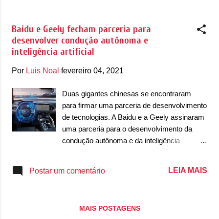
com os faróis de neblina. O para-choque
testados pelo programa. A condução
dianteiro ainda terá uma entrada de ar...
autônoma pode ser oferecida para aplicativos
Baidu e Geely fecham parceria para
como o popular Didi, dono da 99. Batizado de
desenvolver condução autônoma e
Apollo Go, a plataforma está sendo testado
inteligência artificial
em modelos da GAC Trumpchi, Arcfox e
Weltmeister, que usam o sistema Apollo
Por
Luis Noal
fevereiro 04, 2021
Moon. Além de Pequim há planos da
tecnologia ser expandida para outras
Duas gigantes chinesas se encontraram
metrópoles chinesas, como Xangai, Cantão
para firmar uma parceria de desenvolvimento
e Shenzhen, que vai permitir a cobrança para
de tecnologias. A Baidu e a Geely assinaram
os usuários usarem os carros enquanto eles
uma parceria para o desenvolvimento da
são usados como teste. Atuando em cinco
condução autônoma e da inteligência
cidades, o sistema prevê que ele seja
artificial. Depois de procurar uma marca para
oferecido em 65 cidades até meados de
ajudar no seu desenvolvimento, a Baidu
LEIA MAIS
Postar um comentário
2025, chegando a 100 unidades até 2030. A
encontrou a Geely, que também busca o
informação foi confirmada por meio do
aperfeiçoamento da tecnologia em seus
Presidente-Executivo da Baidu, Robin Li,...
carros. A Baidu, uma espécie de Google
MAIS POSTAGENS
chinesa, quer fazer o mesmo que seu maior