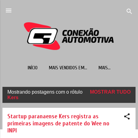
Pular para o conteúdo principal
INÍCIO
MAIS VENDIDOS EM...
MAIS…
Mostrando postagens com o rótulo
MOSTRAR TUDO
P
Kers
o
s
Startup paranaense Kers registra as
t
primeiras imagens de patente do Wee no
INPI
a