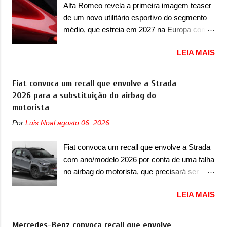
para todo mundo, ou seja, limitado demais.
Alfa Romeo revela a primeira imagem teaser
ainda confirmou que o esportivo será
Ele será equipado com um motor V10
de um novo utilitário esportivo do segmento
apresentado no terceiro trimestre de 2026, ou
Supercharger capaz de desenvolver cerca de
médio, que estreia em 2027 na Europa com
seja, acontecerá entre os meses de julho e
800cv que separou a performance exótica da
plataforma STLA Medium A Alfa Romeo
setembro (e já estamos em agosto), ou seja,
aventura i...
LEIA MAIS
revelou a primeira imagem teaser de um
a estreia deve aparecer neste mês ou até o
novo utilitário esportivo da marca italiana,
dia 30 de setembro. A marca confirmou que
previsto para ser lançado em meados de
Fiat convoca um recall que envolve a Strada
vai apresentar um "protótipo de pré-produção,
2027. O novo modelo não tem nome ou se é
2026 para a substituição do airbag do
de altíssimo desempenho, exclusivo para
uma nova geração de um modelo existente, o
motorista
pistas" , que vai antecipar as futuras versões
que poderia acontecer. Sabe-se apenas que
de rua do esportivo. Ao mesmo tempo, a
Por
Luis Noal
agosto 06, 2026
o novo modelo em questão é um SUV do
Jensen descreveu o misterioso esportivo
porte médio (C) e que seu lançamento foi
como um “protótipo aprimorado” que
Fiat convoca um recall que envolve a Strada
confirmado durante a Mesa Redonda
estabelece as bases para "div...
com ano/modelo 2026 por conta de uma falha
Nacional da Indústria Automotiva, organizada
no airbag do motorista, que precisará ser
pelo Ministério dos Negócios e do Made in
substituído A Fiat convocou um recall no dia
Italy (MIMIT). Estiveram presentes Emanuele
LEIA MAIS
24 de outubro de 2025 que envolve os
Cappellano, Diretor de Operações da
proprietários da Strada no Brasil. O chamado
Stellantis Enlarged Europe, que foi o
envolve unidades com ano/modelo 2026 da
Mercedes-Benz convoca recall que envolve
responsável por antecipar o lançamento. O