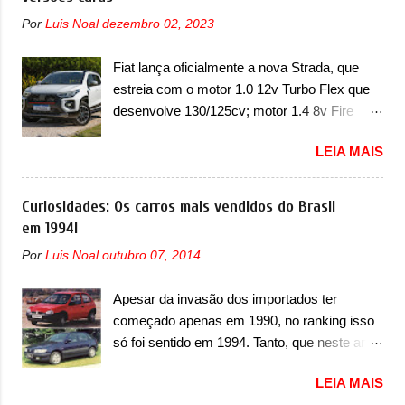
unidades afetadas precisam retornar a uma
nasce com um design que está bastante
Por
Luis Noal
dezembro 02, 2023
concessionária mais próxima para a solução
vinculado ao SUV. Na dianteira, ele possui
de dois problemas. O primeiro deles será
faróis com um desenho mais retangular, com
Fiat lança oficialmente a nova Strada, que
uma atualização do software do módulo de
um pequeno prolongamento para as laterais.
estreia com o motor 1.0 12v Turbo Flex que
controle da bateria (AHCP e HCP). Para
Os faróis cont...
desenvolve 130/125cv; motor 1.4 8v Fire
alguns veículos envolvidos, também, será
EVO Flex morre na picape A Fiat apresentou
realizada a verificação e, se necessário, a
LEIA MAIS
oficialmente a nova Strada, que aparece com
substituição do motor do ventilador HVAC
mudanças visuais e com uma nova opção de
(aquecimento, ventilação e ar-condicionado).
motor. Depois da picape compacta receber o
Curiosidades: Os carros mais vendidos do Brasil
A marca também confirmou que “foi
câmbio automático CVT no ano passado, a
em 1994!
identificada a possibilidade de uma
Fiat apresentou mudanças visuais e a estreia
sobrecarga do microprocessador do Módulo
Por
Luis Noal
outubro 07, 2014
do motor 1.0 12v Turbo Flex, conhecido
de Controle da Bateria (BPCM), que poderá
como T200. Praticamente sem concorrentes,
causar a perda de força motriz, requerendo a
Apesar da invasão dos importados ter
a Fiat Strada soube ser mutável com
atualização do software do modulo de...
começado apenas em 1990, no ranking isso
avanços importantes que a concorrência
só foi sentido em 1994. Tanto, que neste ano,
nunca conseguiu acompanhar e agora ela
possuem 9 carros inéditos nesse segmento,
abre uma distância ainda maior com a
LEIA MAIS
ao começar pelo Chevrolet Corsa, o mais
chegada do motor T200, que estreou nos