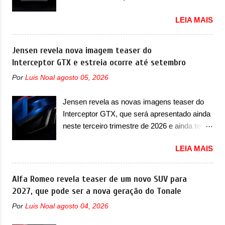
marca confirmou que ele pode ser um dos
famosa Kia Besta, o Vol...
Lamborghini Urus e proposta do Sterrato A
primeiros produtos da empresa a usar um
LEIA MAIS
Rezvani apresentou as primeiras imagens
novo motor elétrico. Chamado de ’16 em 1’,
teaser de um novo superesportivo que vai
também chamado de Thunder, ele apresenta
oferecer aos seus consumidores. Trata-se do
Jensen revela nova imagem teaser do
uma melhoria de eficiência térmica e integra
Dune, um cupê superesportivo que terá uma
Interceptor GTX e estreia ocorre até setembro
12 elementos de hardware. Entre eles, motor
proposta off-road assim como outros
elétrico, controlador de motor, redutor,
Por
Luis Noal
agosto 05, 2026
esportivos recentemente tiveram, como o
conversor CC-CC, OBC, PDU, HBMS,
Porsche 911 Dakar e o... Lamborghini
LBMS, VCU, TMS, controle ativo de pré-
Jensen revela as novas imagens teaser do
Huracán Sterrato. E o modelo italiano tem
carga e gateway de domínio de energia. Há
Interceptor GTX, que será apresentado ainda
grande parte no desenvolvimento do Dune.
mais quatro recursos de software como
neste terceiro trimestre de 2026 e ainda terá
Baseado no Huracán, o Dune nasce com
gerenciamento...
uma versão destinada para as pistas A
uma proposta similar ao que a marca
LEIA MAIS
Jensen International Automotive (abreviação
apresentou com o Sterrato, mas com um
de JIA) apresentou uma nova imagem teaser
design ainda mais Mad Max – algo
que mostra como será o Interceptor GTX, o
Alfa Romeo revela teaser de um novo SUV para
característico da Rezvani. Junto com as
esportivo que recolocará a marca no
2027, que pode ser a nova geração do Tonale
imagens, a marca já confirmou que o Dune
mercado. O granturismo (GT) apareceu em
será um carro muito exclusivo. Ao todo,
Por
Luis Noal
agosto 04, 2026
uma nova imagem de traseira, onde ele
serão apenas sete unidades produzidas...
aparece o para-choque traseiro. A marca