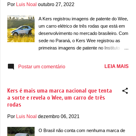
g
Por
Luis Noal
outubro 27, 2022
e
n
A Kers registrou imagens de patente do Wee,
um carro elétrico de três rodas que está em
s
desenvolvimento no mercado brasileiro. Com
sede no Paraná, o Kers Wee registrou as
primeiras imagens de patente no Instituto
Nacional de Propriedade Industrial, o INPI. O
modelo pode ser produzido em meados de
LEIA MAIS
Postar um comentário
2022, tendo uma autonomia de 400km. O
Kers Wee é um carro que conta com três
rodas e espaço para dois ocupantes. O carro
Kers é mais uma marca nacional que tenta
ainda conta com um sistema de condução
a sorte e revela o Wee, um carro de três
autônoma e uma proposta de ser um carro
rodas
de baixo custo, criado a partir de
componentes nacionais. De acordo com
Por
Luis Noal
dezembro 06, 2021
informações, o carro deve contar com um
custo 60% menor comparado com o
O Brasil não conta com nenhuma marca de
concorrente importado mais barato, que é o