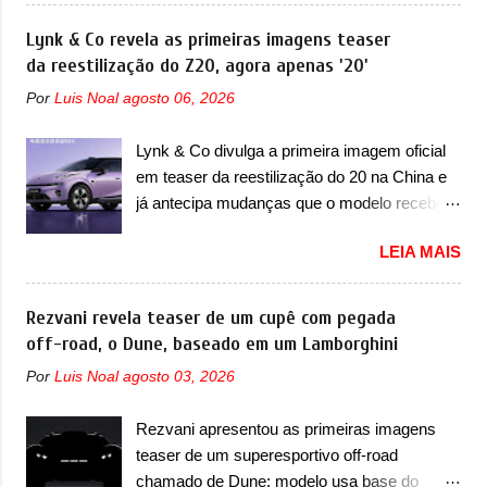
destacado deles no ranking que perdurou no
irmãos Pulse e Fastback. "A Fiat Strada é
nosso mercado até início de 2012 e com
Lynk & Co revela as primeiras imagens teaser
mais do que uma picape, é uma verdadeira
certeza foi um grandioso lançamento da
da reestilização do Z20, agora apenas '20'
revolução no mercado automotivo. Há alguns
Chevrolet que assustou a concorrência.
anos era improvável pensar que uma picape
Por
Luis Noal
agosto 06, 2026
Nesse ano também era lançada a nova
chagaria ao topo do mercado brasileiro, algo
geração do Volkswagen Gol que depois de 14
que só a Strada fez. Mais do que isso: ela é a
Lynk & Co divulga a primeira imagem oficial
anos ganhava uma nova geração feita do
prova viva que time que está ganhando se
em teaser da reestilização do 20 na China e
zero, apelidada de "Bolinha" por suas formas
mexe sim. Ao longo da sua história, ela...
já antecipa mudanças que o modelo receberá
arredondadas. Além do Gol, outro
em sua dianteira A Lynk & Co confirmou que
Volkswagen fazia sua estréia no mercado.
LEIA MAIS
vai apresentar na China as primeiras
Era o Pointer, versão hatchback do Logus
mudanças para o Z20, um misto de hatch
que chegava depois de um ano de atraso. A
com SUV que é vendido no mercado chinês
Rezvani revela teaser de um cupê com pegada
invasão de 1994 foi marcava pelos
desde o lançamento, em 2024. Agora, o
off-road, o Dune, baseado em um Lamborghini
franceses, alemães, japoneses e coreanos
modelo passará por sua primeira mudança
que chegaram arrancando corações em
Por
Luis Noal
agosto 03, 2026
visual e também mudará de nome. Vendido
nosso mercado. Os importados que mais se
na Europa como 02 e Z20 na China, o elétrico
destacaram nas vendas em 1994 foram o
Rezvani apresentou as primeiras imagens
passará a ser vendido na China apenas
Renault R19 que vinha em 3 versões de
teaser de um superesportivo off-road
como ‘20’. Junto das mudanças visuais, a
carroceria, sendo duas do hatch e o sedan, a
chamado de Dune; modelo usa base do