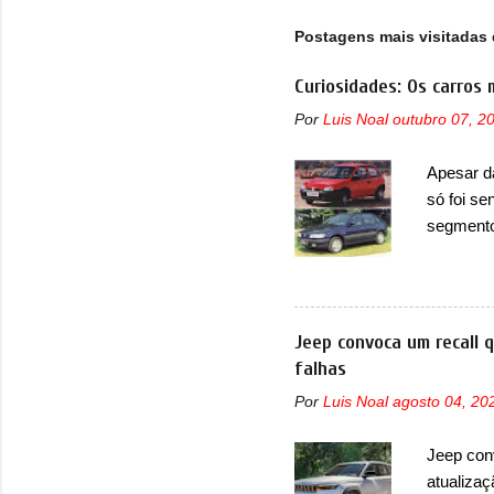
gra
Postagens mais visitadas 
Curiosidades: Os carros 
Por
Luis Noal
outubro 07, 2
Apesar d
só foi se
segmento
que perd
lançamen
lançada 
nova gera
Jeep convoca um recall 
Além do G
falhas
hatchbac
Por
Luis Noal
agosto 04, 20
foi marc
arrancan
Jeep con
nas vend
atualizaç
sendo dua