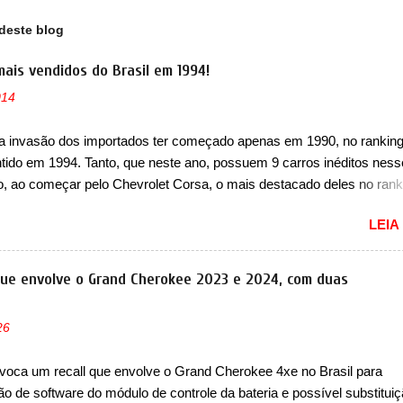
de dianteira. Nos faróis, a Aeolus apresentou um Yixuan GS com...
deste blog
mais vendidos do Brasil em 1994!
014
a invasão dos importados ter começado apenas em 1990, no ranking
ntido em 1994. Tanto, que neste ano, possuem 9 carros inéditos ness
, ao começar pelo Chevrolet Corsa, o mais destacado deles no rank
urou no nosso mercado até início de 2012 e com certeza foi um gran
LEIA
to da Chevrolet que assustou a concorrência. Nesse ano também e
a nova geração do Volkswagen Gol que depois de 14 anos ganhava 
ção feita do zero, apelidada de "Bolinha" por suas formas arredonda
que envolve o Grand Cherokee 2023 e 2024, com duas
ol, outro Volkswagen fazia sua estréia no mercado. Era o Pointer, 
k do Logus que chegava depois de um ano de atraso. A invasão de 
26
ava pelos franceses, alemães, japoneses e coreanos que chegaram
do corações em nosso mercado. Os importados que mais se desta
voca um recall que envolve o Grand Cherokee 4xe no Brasil para
as em 1994 foram o Renault R19 que vinha em 3 versões de carroce
ão de software do módulo de controle da bateria e possível substitui
s do hatch e o sedan, a famosa Kia Besta, o Vol...