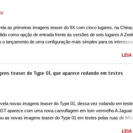
nivans de porte similar, visto que por lá o segmento ainda continua
vivo (e com várias opções). Em termos de design, a Xia se destaca 
26
a dianteira com faróis retangulares e inclinados. Os faróis possuem
es em LED e uma parte superior com luzes diurnas (DRL) em LED na
vela as primeiras imagens teaser do 9X com cinco lugares, na China
dos faróis. Essas luzes se conectam entre si por meio de uma barra
dido como opção de entrada frente às versões de seis lugares A Zee
passa abaixo da barra prateada que aparece na parte sup...
u o lançamento de uma configuração mais simples para os interess
a China. O SUV topo de linha da marca poderá ser vendido com uma
LEIA
cinco lugares, que ficará posicionada abaixo da configuração de
o do SUV, de seis lugares, dispostos em três filas de bancos (2+2+
 maior SUV da marca será vendido com uma configuração padrão, d
gens teaser do Type 01, que aparece rodando em testes
ares (2+3), que entrou em regime de pré-venda na China, indicando 
to para breve. Além disso, a marca divulgou as primeiras imagens d
com a nova configuração. A principal mudança fica por conta da segund
, que perde as poltronas individuais por bancos mais convencionais
evela novas imagens teaser do Type 01, dessa vez rodando em teste
ares. Ao mesmo tempo, o SUV possui um assento do meio que pode
GT aparece com uma nova camuflagem em tom vermelho A Jaguar
e nele existe dois espaços de recarga por indução para smartphones..
ou as novas imagens teaser do Type 01 em testes pelas ruas de Mô
 continua rodando em testes e chegou no principado para o E-Prix d
LEIA
E, como apoio a equipe da Jaguar na competição. O elétrico aprovei