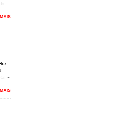
ado
mited,
 MAIS
as
a a
e do
s,
r do
ém
Flex
sar a
t
e com
 MAIS
reia
 a
nda
k. "A
do