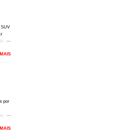
por
 parte
; SUV
 em
kr
ados
 MAIS
2).
e
seu
o
a fila
, de
s por
.
naco.
e
 MAIS
tou