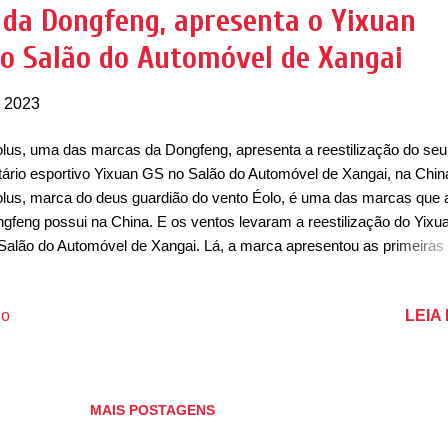
nesa, com um design mais moderno e que chama a atenção. Na diant
 da Dongfeng, apresenta o Yixuan
 exemplo, ele possui faróis afilados que contam com um projetor de
o Salão do Automóvel de Xangai
es diurnas (DRL) em LED. Essas luzes DRL dos faróis se con...
, 2023
lus, uma das marcas da Dongfeng, apresenta a reestilização do seu
litário esportivo Yixuan GS no Salão do Automóvel de Xangai, na Chin
lus, marca do deus guardião do vento Éolo, é uma das marcas que 
gfeng possui na China. E os ventos levaram a reestilização do Yix
Salão do Automóvel de Xangai. Lá, a marca apresentou as primeiras
anças visuais do modelo apresentado em 2020, pertencente à linha
uan, que ainda conta com os sedãs Yixuan e Yixuan Max. O único q
LEIA
io
m sedã na linha é o Yixuan GS, um utilitário esportivo com uma peg
tion wagon. No Salão de Xangai, foi o momento de apresentar as pri
anças visuais. De acordo com as imagens, a Aeolus apresentou as
anças de acordo com a nova filosofia de design da marca, Strike S
MAIS POSTAGENS
dow. Na dianteira, o modelo recebe um design mais esportivo, mar
o novo desenho dos faróis, mas principalmente pelo desenho da nov