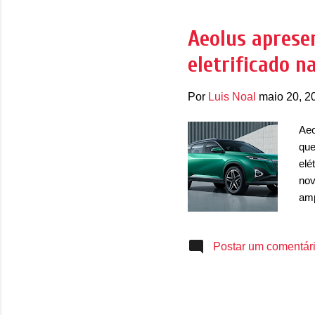
con
par
Aeolus apresen
pix
eletrificado n
os 
Por
Luis Noal
maio 20, 2
Aeo
que
elé
nov
amp
com
de 
Postar um comentár
opç
hid
o H
o S