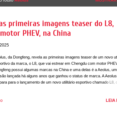
o rótulo
Aeolus
MOSTRAR
as primeiras imagens teaser do L8,
motor PHEV, na China
 2025
lus, da Dongfeng, revela as primeiras imagens teaser de um novo util
ortivo da marca, o L8, que vai estrear em Chengdu com motor PHE
gfeng possui algumas marcas na China e uma delas é a Aeolus, u
isão lançada há alguns anos que ganhou o status de marca. A Aeolus
para para o lançamento de um novo utilitário esportivo chamado L8, 
á equipado com um motor híbrido plug-in (PHEV) e deve fazer sua
meira aparição pública no Salão do Automóvel de Chengdu, que abre
LEIA
io
tas dentro de algumas horas. Sendo um SUV médio, o L8 apostará 
corrência forte com outros modelos de mesmo porte equipados com
ores eletrificados. Em termos de design, o Aeolus L8 se destaca por