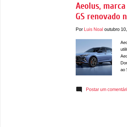
chi
Aeolus, marca
por
GS renovado n
luz
Por
Luis Noal
outubro 10
Aeo
uti
Aeo
Don
ao 
mud
Yix
Postar um comentár
é u
sta
mud
mud
Sha
pel