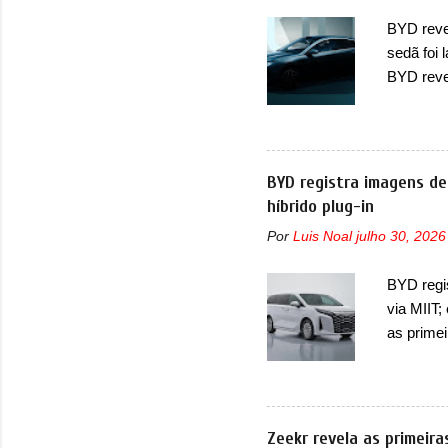
automoti
BYD revel
topo do m
sedã foi
prova viv
BYD reve
ela...
seus meno
Seal 06 
modelo a
traseira,
BYD registra imagens de
ainda se
híbrido plug-in
deve ter
Por
Luis Noal
julho 30, 2026
percebe 
trazer um
BYD regi
passando 
via MIIT;
placa nov
as prime
Ministéri
minivan 
da miniv
(PHEV), 
Zeekr revela as primeir