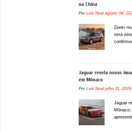
outras mi
na China
bastante 
Por
Luis Noal
agosto 04, 20
trazer um
projetor
Zeekr re
superior 
será ven
LED que 
confirmo
no 9X, n
opção de 
lançament
Agora, o
Jaguar revela novas ima
cinco lug
em Mônaco
lançamen
Por
Luis Noal
julho 31, 2026
interior 
de bancos
Jaguar r
três lug
Mônaco; 
reclinar 
apresent
O modelo
Fórmula 