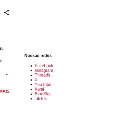
a
ue é
ra faz
n,
Nossas redes
um
Facebook
Instagram
Threads
pção
X
YouTube
 Das
Kwai
 MAIS
 de
BlueSky
isso,
TikTok
ente,
 marca