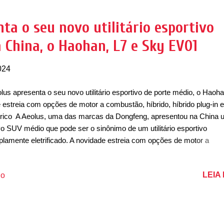
tar com uma dianteira com faróis divididos em dois andares, sendo 
te superior com luzes diurnas (DRL) em LED com uma iluminação q
ta o seu novo utilitário esportivo
elada e a parte inferior possui uma faixa horizontal em LED. Essa bar
a China, o Haohan, L7 e Sky EV01
faróis superiores se conectam entre si, enquanto os farói...
024
lus apresenta o seu novo utilitário esportivo de porte médio, o Haoha
 estreia com opções de motor a combustão, híbrido, híbrido plug-in e
trico A Aeolus, uma das marcas da Dongfeng, apresentou na China 
o SUV médio que pode ser o sinônimo de um utilitário esportivo
lamente eletrificado. A novidade estreia com opções de motor a
bustão (a gasolina, conhecido também como ICE), além de uma o
motor híbrido (HEV), um híbrido plug-in (PHEV) e um elétrico (BEV).
LEIA
io
ões, faltou apenas ser equipado com uma opção de motor a células
rogênio (FCEV) e elétrico com extensor de autonomia (EREV). Com 
aohan se torna um dos carros mais eletrificados do mundo. Visualm
UV médio possui um design que lembra os últimos lançamentos da