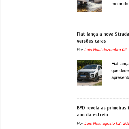
motor do
que envo
com unid
unidades
solução d
Fiat lança a nova Strad
módulo d
versões caras
também, s
Por
Luis Noal
dezembro 02,
ventilad
confirmou
Fiat lanç
micropro
que dese
perda de 
apresent
uma nova
automáti
do motor
concorre
BYD revela as primeiras
concorrê
ano da estreia
maior co
Por
Luis Noal
agosto 02, 20
Fiat Str