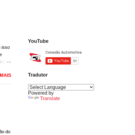
YouTube
 isso
e
ing
dioso
Tradutor
 MAIS
ra
uma
das.
Powered by
versão
Translate
1994
caram
ria,
ção do