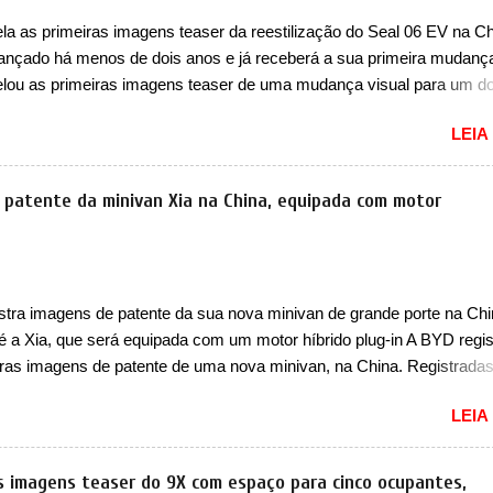
vo. Há alguns anos era improvável pensar que uma picape chagaria 
a as primeiras imagens teaser da reestilização do Seal 06 EV na Ch
ercado brasileiro, algo que só a Strada fez. Mais do que isso: ela é a
 lançado há menos de dois anos e já receberá a sua primeira mudanç
a que time que está ganhando se mexe sim. Ao longo da sua história
lou as primeiras imagens teaser de uma mudança visual para um d
res sedãs elétricos na China, pertencente à linha Ocean. Trata-se 
LEIA
EV, lançado no segundo semestre de 2025. Sim, há menos de um an
gora passará a ser vendido com mudanças visuais na dianteira e na
 que vão atualizá-los para a identidade visual mais moderna da marc
 patente da minivan Xia na China, equipada com motor
m motivos para que essa mudança já seja tão recente assim (o que 
 agradado em nada os primeiros consumidores). Pelas imagens tease
que o sedã contará com um novo para-choque na dianteira. Ele pass
 vinco horizontal mais destacado que atravessa toda a dianteira do 
stra imagens de patente da sua nova minivan de grande porte na Chi
logo abaixo do logotipo e dos faróis. Ele ainda possui um espaço pa
 é a Xia, que será equipada com um motor híbrido plug-in A BYD regis
o abaixo do vinco e uma nova entrada de ar inferio...
iras imagens de patente de uma nova minivan, na China. Registrada
o da Indústria e Tecnologia da Informação, o MIIT, a BYD Xia é uma 
LEIA
que a marca chinesa apresentará aos consumidores chineses para 
an conhecida como Song Max. Equipada com um motor híbrido plug-
a nova minivan vai colocar a marca para concorrer com uma série d
as imagens teaser do 9X com espaço para cinco ocupantes,