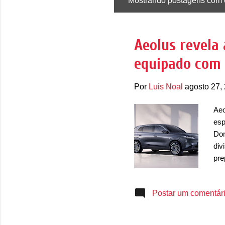
Mostrando postagens com 
P
o
s
Aeolus revela 
t
equipado com 
a
g
Por
Luis Noal
agosto 27,
e
n
Aeo
s
esp
Don
div
pre
ser
pri
Postar um comentár
por
con
mot