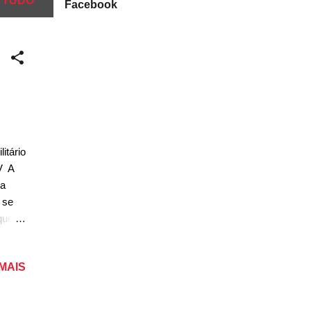
 TUDO
Facebook
itário
V A
ma
 se
que
 suas
 MAIS
uma