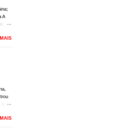
ao
ina;
a A
,
os
do
 MAIS
o. O
a, mas
não
r, se
a a
sedã,
na,
ra a
trou
s no
nova
 MAIS
além
in
e