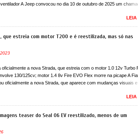
 ventilador A Jeep convocou no dia 10 de outubro de 2025 um cham
lve os proprietários do Grand Cherokee 4xe, em sua versão única Li
LEIA
ades de ano/modelo 2023 e 2024. A marca norte-americana diz que 
 afetadas precisam retornar a uma concessionária mais próxima par
e dois problemas. O primeiro deles será uma atualização do softwar
a, que estreia com motor T200 e é reestilizada, mas só nas
e controle da bateria (AHCP e HCP). Para alguns veículos envolvido
erá realizada a verificação e, se necessário, a substituição do moto
 2023
or HVAC (aquecimento, ventilação e ar-condicionado). A marca tamb
 que “foi identificada a possibilidade de uma sobrecarga do
a oficialmente a nova Strada, que estreia com o motor 1.0 12v Turbo 
cessador do Módulo de Controle da Bateria (BPCM), que poderá cau
nvolve 130/125cv; motor 1.4 8v Fire EVO Flex morre na picape A Fia
força motriz, requerendo a atualização do software do modulo de...
ou oficialmente a nova Strada, que aparece com mudanças visuais 
 opção de motor. Depois da picape compacta receber o câmbio
LEIA
co CVT no ano passado, a Fiat apresentou mudanças visuais e a est
 1.0 12v Turbo Flex, conhecido como T200. Praticamente sem
ntes, a Fiat Strada soube ser mutável com avanços importantes que
 imagens teaser do Seal 06 EV reestilizado, menos de um
ncia nunca conseguiu acompanhar e agora ela abre uma distância ai
m a chegada do motor T200, que estreou nos irmãos Pulse e Fastbac
26
ada é mais do que uma picape, é uma verdadeira revolução no merca