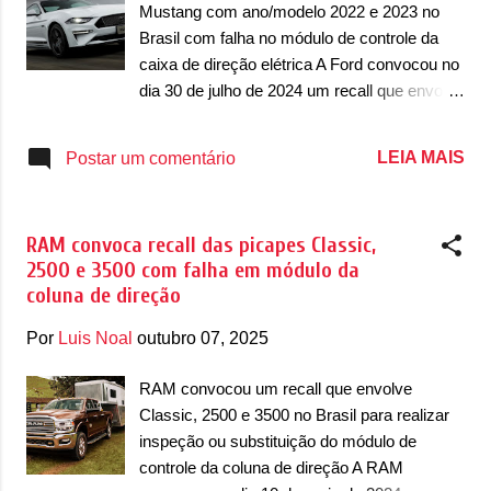
funcionamento irregular das luzes
Mustang com ano/modelo 2022 e 2023 no
indicadoras de direção (seta), podendo
Brasil com falha no módulo de controle da
ocorrer a sinalização incorreta da intenção do
caixa de direção elétrica A Ford convocou no
motorista na condução do veículo, com risco
dia 30 de julho de 2024 um recall que envolve
de acidentes com consequentes danos
o Mustang no Brasil, envolvendo unidades
físicos graves ou até mesmo fatais aos
com ano/modelo 2022 e 2023. Segundo o
LEIA MAIS
Postar um comentário
ocupantes do veículo ou a terceiros” . A
chamado, o recall vai reparar o módulo de
empresa ainda definiu que o serviço só...
controle da caixa de direção elétrica. De
acordo com o comunicado, as unidades com
RAM convoca recall das picapes Classic,
ano/modelo 2022 foram produzidas entre 11
2500 e 3500 com falha em módulo da
de outubro de 2022 até 23 de novembro de
coluna de direção
2022, enquanto as unidades com ano/modelo
2023 foram feitas entre 15 de novembro de
Por
Luis Noal
outubro 07, 2025
2022 até 17 de março de 2023. A Ford
destacou em comunicado que, “a caixa de
RAM convocou um recall que envolve
direção elétrica pode não funcionar
Classic, 2500 e 3500 no Brasil para realizar
corretamente em razão de uma falha na
inspeção ou substituição do módulo de
calibração do módulo de controle” . Caso o
controle da coluna de direção A RAM
proprietário não compareça para realizar o