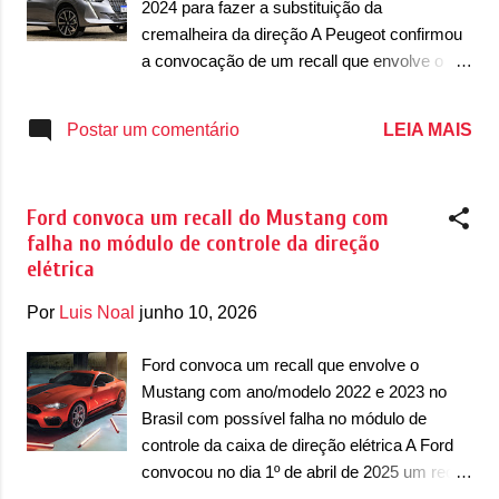
2024 para fazer a substituição da
do GLC, envolve duas versões também. A
cremalheira da direção A Peugeot confirmou
primeira delas é a 300, com ano/modelo
a convocação de um recall que envolve o
2024 e 2025 que foram produzidas entre
208 no Brasil no dia 25 de abril de 2025 com
setembro de 2023 até julho de 2025. Já a
uma falha que afeta unidades com
LEIA MAIS
Postar um comentário
versão 43 AMG possui ano/modelo 2024 e
ano/modelo 2024. Em comunicado, a
2025, mas produzida entre janeiro de 2024
francesa destacou que o chamado envolve
até junho de 2025. Por fim, o EQE SUV
unidades que foram produzidas entre 15 de
envolvido é da versão 300, com ano/modelo
Ford convoca um recall do Mustang com
julho de 2024 até 17 de setembro de 2024
2023...
falha no módulo de controle da direção
para fazer a substituição da cremalheira da
elétrica
direção. O chamado envolve todas as
opções de motores a combustão do hatch
Por
Luis Noal
junho 10, 2026
compacto, seja com motor 1.0 6v Firefly ou
1.0 12v Turbo 200 CVT. No comunicado, a
Ford convoca um recall que envolve o
Peugeot disse que “foi identificada a
Mustang com ano/modelo 2022 e 2023 no
possibilidade da cremalheira da direção
Brasil com possível falha no módulo de
apresentar rachadura o que poderá
controle da caixa de direção elétrica A Ford
comprometer o funcionamento do sistema,
convocou no dia 1º de abril de 2025 um recall
resultando em endurecimento da direção e,
que envolve o Mustang no mercado