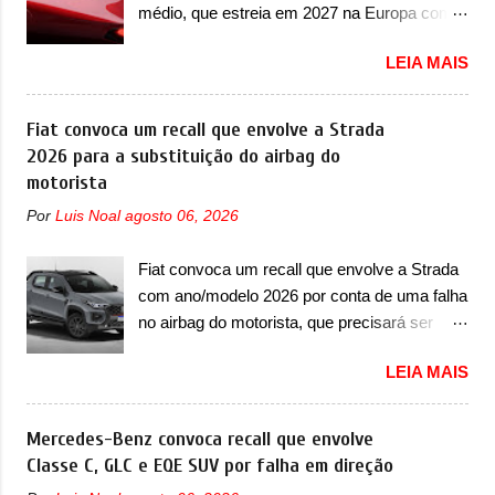
Supercharger capaz de desenvolver cerca de
médio, que estreia em 2027 na Europa com
seja, acontecerá entre os meses de julho e
800cv que separou a performance exótica da
plataforma STLA Medium A Alfa Romeo
setembro (e já estamos em agosto), ou seja,
aventura i...
LEIA MAIS
revelou a primeira imagem teaser de um
a estreia deve aparecer neste mês ou até o
novo utilitário esportivo da marca italiana,
dia 30 de setembro. A marca confirmou que
previsto para ser lançado em meados de
Fiat convoca um recall que envolve a Strada
vai apresentar um "protótipo de pré-produção,
2027. O novo modelo não tem nome ou se é
2026 para a substituição do airbag do
de altíssimo desempenho, exclusivo para
uma nova geração de um modelo existente, o
motorista
pistas" , que vai antecipar as futuras versões
que poderia acontecer. Sabe-se apenas que
de rua do esportivo. Ao mesmo tempo, a
Por
Luis Noal
agosto 06, 2026
o novo modelo em questão é um SUV do
Jensen descreveu o misterioso esportivo
porte médio (C) e que seu lançamento foi
como um “protótipo aprimorado” que
Fiat convoca um recall que envolve a Strada
confirmado durante a Mesa Redonda
estabelece as bases para "div...
com ano/modelo 2026 por conta de uma falha
Nacional da Indústria Automotiva, organizada
no airbag do motorista, que precisará ser
pelo Ministério dos Negócios e do Made in
substituído A Fiat convocou um recall no dia
Italy (MIMIT). Estiveram presentes Emanuele
LEIA MAIS
24 de outubro de 2025 que envolve os
Cappellano, Diretor de Operações da
proprietários da Strada no Brasil. O chamado
Stellantis Enlarged Europe, que foi o
envolve unidades com ano/modelo 2026 da
Mercedes-Benz convoca recall que envolve
responsável por antecipar o lançamento. O
picape compacta e envolve todas as versões
Classe C, GLC e EQE SUV por falha em direção
novo modelo teve uma imagem que mostra a
com este ano/modelo. A marca fala que as
traseira do SUV, onde aparece um pouco das