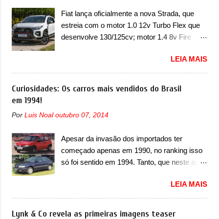
de dois problemas. O primeiro deles será
faróis com um desenho mais retangular, com
Fiat lança oficialmente a nova Strada, que
uma atualização do software do módulo de
um pequeno prolongamento para as laterais.
estreia com o motor 1.0 12v Turbo Flex que
controle da bateria (AHCP e HCP). Para
Os faróis cont...
desenvolve 130/125cv; motor 1.4 8v Fire
alguns veículos envolvidos, também, será
EVO Flex morre na picape A Fiat apresentou
realizada a verificação e, se necessário, a
LEIA MAIS
oficialmente a nova Strada, que aparece com
substituição do motor do ventilador HVAC
mudanças visuais e com uma nova opção de
(aquecimento, ventilação e ar-condicionado).
motor. Depois da picape compacta receber o
Curiosidades: Os carros mais vendidos do Brasil
A marca também confirmou que “foi
câmbio automático CVT no ano passado, a
em 1994!
identificada a possibilidade de uma
Fiat apresentou mudanças visuais e a estreia
sobrecarga do microprocessador do Módulo
Por
Luis Noal
outubro 07, 2014
do motor 1.0 12v Turbo Flex, conhecido
de Controle da Bateria (BPCM), que poderá
como T200. Praticamente sem concorrentes,
causar a perda de força motriz, requerendo a
Apesar da invasão dos importados ter
a Fiat Strada soube ser mutável com
atualização do software do modulo de...
começado apenas em 1990, no ranking isso
avanços importantes que a concorrência
só foi sentido em 1994. Tanto, que neste ano,
nunca conseguiu acompanhar e agora ela
possuem 9 carros inéditos nesse segmento,
abre uma distância ainda maior com a
LEIA MAIS
ao começar pelo Chevrolet Corsa, o mais
chegada do motor T200, que estreou nos
destacado deles no ranking que perdurou no
irmãos Pulse e Fastback. "A Fiat Strada é
nosso mercado até início de 2012 e com
Lynk & Co revela as primeiras imagens teaser
mais do que uma picape, é uma verdadeira