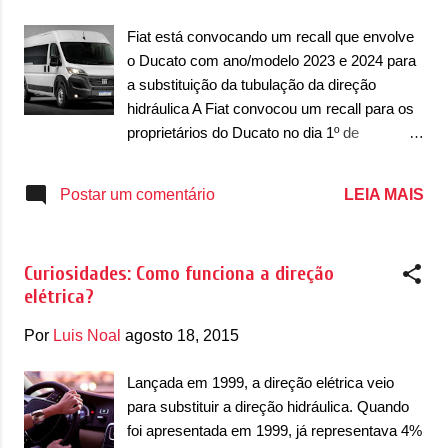
o que o chamado envolve vazamento de
fluído. De acordo com o comunicado, “foi
Fiat está convocando um recall que envolve
identificada a possibilidade de vazamento do
o Ducato com ano/modelo 2023 e 2024 para
fluido da direção hidráulica devido à ruptura
a substituição da tubulação da direção
de sua tubulação, com o risco de perder a
hidráulica A Fiat convocou um recall para os
assistência da direção hidráulica dificultando
proprietários do Ducato no dia 1º de
o controle do veículo e, consequentemente,
dezembro de 2023 que envolve as unidades
potencializando a ocorrência de acidentes
com ano/modelo 2023 e 2024 de todas as
LEIA MAIS
Postar um comentário
com danos materiais, danos físicos graves
versões do comercial leve, ou seja, as
ou até mesmo fatais aos ocupantes do veí...
versões Cargo, Maxicargo, Multi e Minibus.
O modelo foi convocado para recall para
Curiosidades: Como funciona a direção
fazer uma verificação e, se necessário,
elétrica?
realizar a substituição da tubulação da
direção hidráulica, que será substituída por
Por
Luis Noal
agosto 18, 2015
uma nova sem custo. Em comunicado, a
marca italiana confirmou que em unidades
Lançada em 1999, a direção elétrica veio
afetadas pode acontecer vazamento do
para substituir a direção hidráulica. Quando
fluído da direção. De acordo com a Fiat, “foi
foi apresentada em 1999, já representava 4%
identificada a possibilidade de vazamento do