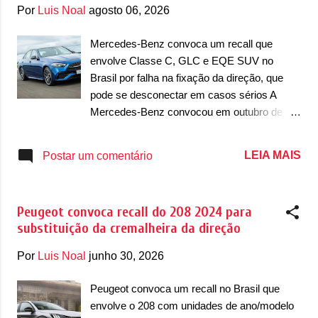
g
Por
Luis Noal
agosto 06, 2026
e
n
Mercedes-Benz convoca um recall que
envolve Classe C, GLC e EQE SUV no
s
Brasil por falha na fixação da direção, que
pode se desconectar em casos sérios A
Mercedes-Benz convocou em outubro de
2025 um recall que envolve o trio de modelos
formado pelo Classe C, GLC e EQE SUV.
LEIA MAIS
Postar um comentário
De acordo com informações, o chamado
envolve unidades com ano/modelo que varia
de 2023, 2024 e 2025, dependendo do
Peugeot convoca recall do 208 2024 para
modelo. A falha está na fixação da direção,
substituição da cremalheira da direção
que pode se voltar em alguns casos mais
extremos. No caso do Classe C, envolve a
Por
Luis Noal
junho 30, 2026
versão 200, com ano/modelo 2024 e
produzida em fevereiro de 2024, e a versão
Peugeot convoca um recall no Brasil que
300, com ano/modelo 2024 e produzida de
envolve o 208 com unidades de ano/modelo
igual forma em fevereiro de 2024. Já no caso