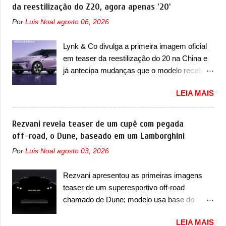
certeza foi um grandioso lançamento da
da reestilização do Z20, agora apenas '20'
revolução no mercado automotivo. Há alguns
Chevrolet que assustou a concorrência.
anos era improvável pensar que uma picape
Por
Luis Noal
agosto 06, 2026
Nesse ano também era lançada a nova
chagaria ao topo do mercado brasileiro, algo
geração do Volkswagen Gol que depois de 14
que só a Strada fez. Mais do que isso: ela é a
Lynk & Co divulga a primeira imagem oficial
anos ganhava uma nova geração feita do
prova viva que time que está ganhando se
em teaser da reestilização do 20 na China e
zero, apelidada de "Bolinha" por suas formas
mexe sim. Ao longo da sua história, ela...
já antecipa mudanças que o modelo receberá
arredondadas. Além do Gol, outro
em sua dianteira A Lynk & Co confirmou que
Volkswagen fazia sua estréia no mercado.
LEIA MAIS
vai apresentar na China as primeiras
Era o Pointer, versão hatchback do Logus
mudanças para o Z20, um misto de hatch
que chegava depois de um ano de atraso. A
com SUV que é vendido no mercado chinês
Rezvani revela teaser de um cupê com pegada
invasão de 1994 foi marcava pelos
desde o lançamento, em 2024. Agora, o
off-road, o Dune, baseado em um Lamborghini
franceses, alemães, japoneses e coreanos
modelo passará por sua primeira mudança
que chegaram arrancando corações em
Por
Luis Noal
agosto 03, 2026
visual e também mudará de nome. Vendido
nosso mercado. Os importados que mais se
na Europa como 02 e Z20 na China, o elétrico
destacaram nas vendas em 1994 foram o
Rezvani apresentou as primeiras imagens
passará a ser vendido na China apenas
Renault R19 que vinha em 3 versões de
teaser de um superesportivo off-road
como ‘20’. Junto das mudanças visuais, a
carroceria, sendo duas do hatch e o sedan, a
chamado de Dune; modelo usa base do
marca confirmou que ele pode ser um dos
famosa Kia Besta, o Vol...
Lamborghini Urus e proposta do Sterrato A
primeiros produtos da empresa a usar um
LEIA MAIS
Rezvani apresentou as primeiras imagens