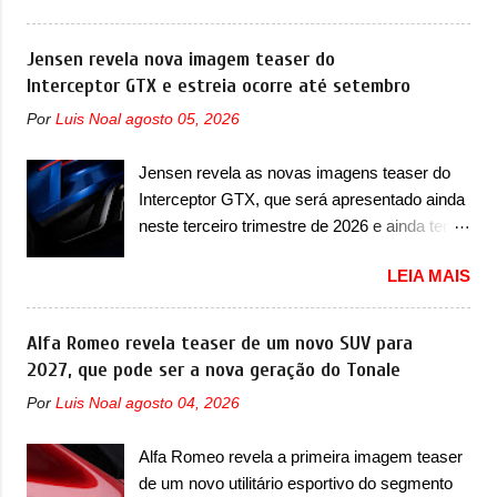
novo motor elétrico. Chamado de ’16 em 1’,
teaser de um novo superesportivo que vai
também chamado de Thunder, ele apresenta
oferecer aos seus consumidores. Trata-se do
Jensen revela nova imagem teaser do
uma melhoria de eficiência térmica e integra
Dune, um cupê superesportivo que terá uma
Interceptor GTX e estreia ocorre até setembro
12 elementos de hardware. Entre eles, motor
proposta off-road assim como outros
elétrico, controlador de motor, redutor,
Por
Luis Noal
agosto 05, 2026
esportivos recentemente tiveram, como o
conversor CC-CC, OBC, PDU, HBMS,
Porsche 911 Dakar e o... Lamborghini
LBMS, VCU, TMS, controle ativo de pré-
Jensen revela as novas imagens teaser do
Huracán Sterrato. E o modelo italiano tem
carga e gateway de domínio de energia. Há
Interceptor GTX, que será apresentado ainda
grande parte no desenvolvimento do Dune.
mais quatro recursos de software como
neste terceiro trimestre de 2026 e ainda terá
Baseado no Huracán, o Dune nasce com
gerenciamento...
uma versão destinada para as pistas A
uma proposta similar ao que a marca
LEIA MAIS
Jensen International Automotive (abreviação
apresentou com o Sterrato, mas com um
de JIA) apresentou uma nova imagem teaser
design ainda mais Mad Max – algo
que mostra como será o Interceptor GTX, o
Alfa Romeo revela teaser de um novo SUV para
característico da Rezvani. Junto com as
esportivo que recolocará a marca no
2027, que pode ser a nova geração do Tonale
imagens, a marca já confirmou que o Dune
mercado. O granturismo (GT) apareceu em
será um carro muito exclusivo. Ao todo,
Por
Luis Noal
agosto 04, 2026
uma nova imagem de traseira, onde ele
serão apenas sete unidades produzidas...
aparece o para-choque traseiro. A marca
para todo mundo, ou seja, limitado demais.
Alfa Romeo revela a primeira imagem teaser
ainda confirmou que o esportivo será
Ele será equipado com um motor V10
de um novo utilitário esportivo do segmento
apresentado no terceiro trimestre de 2026, ou