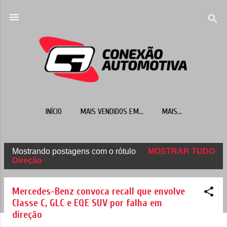
Pular para o conteúdo principal
INÍCIO
MAIS VENDIDOS EM...
MAIS…
Mostrando postagens com o rótulo
MOSTRAR TUDO
P
Direção
o
s
Mercedes-Benz convoca recall que envolve
t
Classe C, GLC e EQE SUV por falha em
direção
a