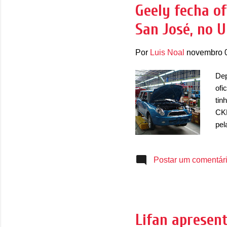
est
Geely fecha of
Lif
San José, no 
con
Por
Luis Noal
novembro 
Dep
ofi
tin
CKD
pel
fun
aca
Postar um comentár
pro
Foi
Uru
ser
fáb
Lifan apresen
pod