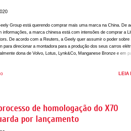
2020
eely Group está querendo comprar mais uma marca na China. De a
 informações, a marca chinesa está com intensões de comprar a Li
ors. De acordo com a Reuters, a Geely quer assumir o poder sobre
an para direcionar a montadora para a produção dos seus carros elétr
almente dona de Volvo, Lotus, Lynk&Co, Manganese Bronze e em p
Proton e da Smart, a Geely estaria de olho na Lifan para aumentar o
ding de marcas para o seu grupo automotivo. A Lifan já enfrenta
LEIA
io
iculdades econômicas há alguns anos na China, o que limita muito os
estimentos da marca, assim como seu crescimento na China. De ac
 informações, a Lifan tem dívidas bilionárias de yuans e até mesmo
ares. De acordo com o que é comentado na China, algumas áreas d
ca foram transmitidas para o Governo de Pequim, junto de outros at
a processo de homologação do X70
a a redução de pendências financeiras. A pandemia ainda veio para
guarda por lançamento
plicar ainda mais a situação da marca. Atualmente a Lifan est...