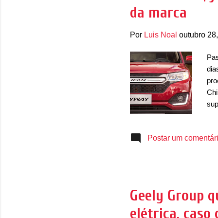
da marca
Por
Luis Noal
outubro 28
Pas
dia
pro
Chi
sup
rec
vei
Postar um comentár
Qui
rec
exc
Lif
a i
Geely Group q
saí
elétrica, cas
da 