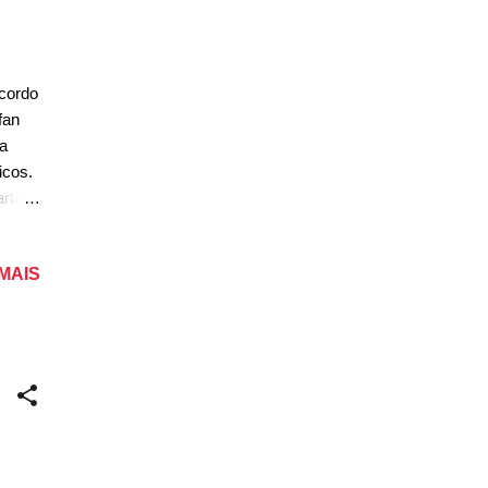
cordo
fan
 a
icos.
artes
 seu
 MAIS
ordo
 de
a
ivos