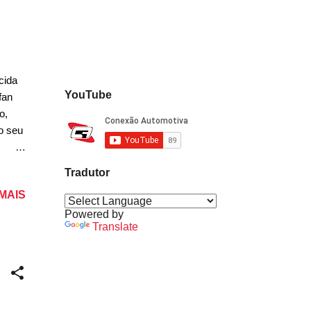
cida
YouTube
fan
o,
o seu
 de
Tradutor
sou a
 MAIS
Powered by
Translate
e de
o de
a e a
rico