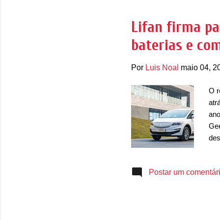
Gee
con
Lifan firma pa
nes
baterias e co
pla
Por
Luis Noal
maio 04, 2
O r
atr
ano
Gee
des
Ain
dei
Postar um comentár
dev
bat
mod
des