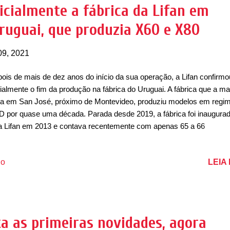
ações de recarga até 2025, cobrindo as 100 principais cidades chine
icialmente a fábrica da Lifan em
an deve apostar em produtos e serviços de troca de baterias para per
Uruguai, que produzia X60 e X80
sumidores como taxistas, empresas e o público em geral. Os...
09, 2021
ois de mais de dez anos do início da sua operação, a Lifan confirmo
cialmente o fim da produção na fábrica do Uruguai. A fábrica que a m
ha em San José, próximo de Montevideo, produziu modelos em regi
 por quase uma década. Parada desde 2019, a fábrica foi inaugura
a Lifan em 2013 e contava recentemente com apenas 65 a 66
cionários. A fábrica era da Effa, quando a empresa produziu modelos
bou vendendo a unidade. A fábrica chegou a ter 350 funcionários, qu
LEIA
io
duziram os 320 e 620. Depois, a produção passou a ter os modelos 
son e X80. Em 2019, Kevin Lau, Presidente da Lifan no Brasil e no
guai, tinha confirmado que a produção dos carros estava paralisada
ia retomada quando os mercados estivessem mais equilibrados. Dep
rica teve 50% das operações vendidas para a Brilliance, que também
ta as primeiras novidades, agora
eria produzir seus carros em regime CKD na unidade. Ao que tudo 