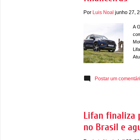
Por
Luis Noal
junho 27, 
A G
com
Mot
Lif
Atu
da 
hol
Postar um comentár
dif
inv
com
dól
mar
Lifan finaliz
par
no Brasil e a
com