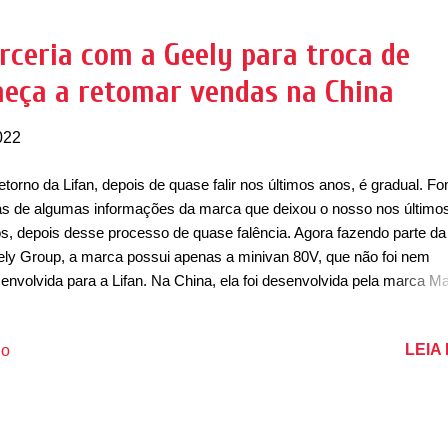
ly e Lifan. Além de poderem ser carregados manualmente, os carro
tar com um sistema de troca de bateria por uma outra 100% carreg
rceria com a Geely para troca de
tas estações. De acordo com a Livan, os carros nascidos com essa
meça a retomar vendas na China
taforma vão ter uma relação entre os eixos que va...
022
etorno da Lifan, depois de quase falir nos últimos anos, é gradual. F
ás de algumas informações da marca que deixou o nosso nos último
s, depois desse processo de quase falência. Agora fazendo parte da
ly Group, a marca possui apenas a minivan 80V, que não foi nem
envolvida para a Lifan. Na China, ela foi desenvolvida pela marca Ma
da há poucas informações sobre a marca, mas o pouco que se sabe
xa mais esperançosos que a marca tenha um futuro melhor. Na China
LEIA
io
e ajudar a Geely em uma joint-venture para desenvolver a troca de
erias em estações, tal qual a Nio faz atualmente. Todos os futuros
elos da Lifan nascerão como elétricos e diferentes produtos estão 
envolvimento. A joint-venture prevê a instalação de cerca de 5.000