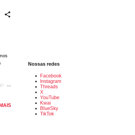
s vão
ada
omos
s
Nossas redes
Facebook
Instagram
ple.
Threads
 nos
X
YouTube
, ela
Kwai
 MAIS
BlueSky
TikTok
em