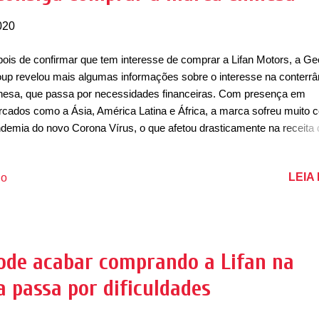
020
ois de confirmar que tem interesse de comprar a Lifan Motors, a Ge
up revelou mais algumas informações sobre o interesse na conterr
nesa, que passa por necessidades financeiras. Com presença em
cados como a Ásia, América Latina e África, a marca sofreu muito 
demia do novo Corona Vírus, o que afetou drasticamente na receita 
ca. Nos últimos anos a marca já vinha operando com as contas fra
 pouco não faliu nos últimos anos. A chegada da Geely poderia ser 
LEIA
io
 alívio para a marca. Para se manter viva, a Lifan recentemente ve
renos e fábricas, mas ainda continua sem ter a liquidez necessária. 
ly efetue a compra da Lifan, o maior problema deve ser encaixar a 
tro da gama de marcas da Geely Group. De acordo com informaçõe
an tem dívidas bilionárias de yuans e até mesmo de dólares. De acor
ode acabar comprando a Lifan na
 o que é comentado na China, algumas áreas da marca foram
 passa por dificuldades
nsmitidas para o Governo de Pequim, junto de outros ativos pa...