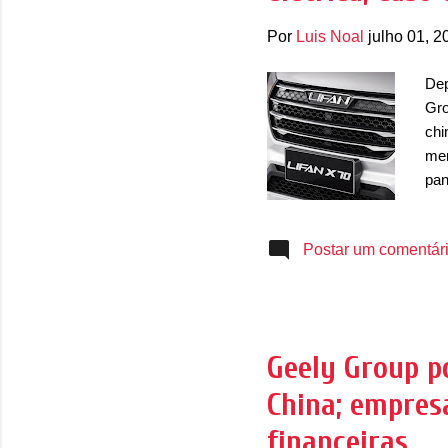
Por
Luis Noal
julho 01, 2
Dep
Gro
chi
mer
pan
mar
por
Postar um comentár
bom
ter
Gee
den
Lif
Geely Group p
com
China; empresa
tra
financeiras