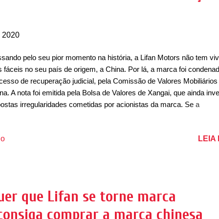
, 2020
sando pelo seu pior momento na história, a Lifan Motors não tem viv
s fáceis no seu país de origem, a China. Por lá, a marca foi condena
cesso de recuperação judicial, pela Comissão de Valores Mobiliários
na. A nota foi emitida pela Bolsa de Valores de Xangai, que ainda inve
ostas irregularidades cometidas por acionistas da marca. Se a
uperação judicial falhar, a marca pode ter falência decretada. A decis
o no último dia 13 de outubro, com 79 credores da Lifan. Na China, o
LEIA
io
nto Tribunal Popular Intermediário de Chongqing condenou a marca 
uperação judicial, mas deve atingir índices mínimos para que não se
luída da Bolsa de Xangai, sendo obrigada a fechar seu capital na bol
an ainda deve ser investigada por divulgação de informações ilegais. 
sso, a marca deve US$450 milhões à fornecedores. Uma das princip
uer que Lifan se torne marca
das da marca é a venda de terrenos em nome da Lifan, como uma pa
o consiga comprar a marca chinesa
área da fábrica do grupo, em Chongqing. ...