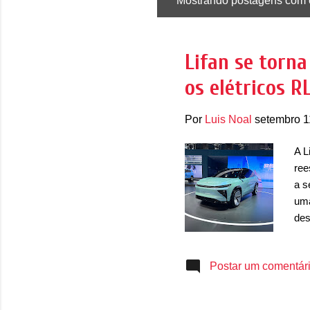
Mostrando postagens com 
P
o
s
Lifan se torn
t
os elétricos 
a
g
Por
Luis Noal
setembro 1
e
n
A L
s
ree
a s
uma
des
no 
pre
Postar um comentár
nov
Con
mod