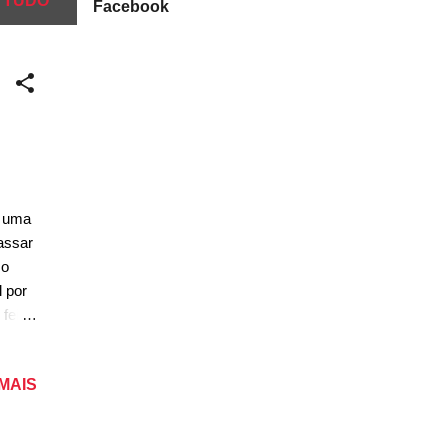
 TUDO
Facebook
r uma
assar
mo
l por
feito
na. A
 A
 MAIS
a
la