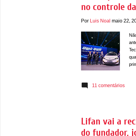
no controle d
est
Por
Luis Noal
maio 22, 2
Não
ant
Tec
qua
pri
seg
alc
11 comentários
faz
elé
Gee
eng
um 
Lifan vai a re
exp
do fundador, 
lev