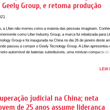
a Geely Group, e retoma produção
ar, a operação brasileira e uruguaia da Lifan está encerrada porque ...
021
, a Lifan não morreu como a maioria das pessoas imaginam. Conhe
eriormente como Lifan Industry Group, a marca foi rebatizada para Li
nology Group e foi inaugurada na China no dia 26 de janeiro deste an
ndo passou a compor o Geely Tecnology Group. A Lifan apresentou 
meiro automóvel de baterias substituíveis, uma minivan compacta do
mento compacto, chamada de 80V, que possui autonomia de 500km
ance no ciclo NEDC. Desde novembro do ano passado, quando pas
LEIA
er parte do grupo Geely, a Lifan vem desenvolvendo novos modelos
tricos para o futuro. A Lifan ainda deve se aproveitar da parceria entre
ly e Faraday Future, que terão cooperação entre tecnologia e suport
enharia. Segundo informações, o investimento da Geely na Lifan vei
interesse que inclui a posse de algumas estações de troca de bateri
cuperação judicial na China; neta
eriência no desenvolvimento de plataforma de veículo totalmente elét
jovem de 25 anos assume liderança
e inteligente que suporta trocas rápidas de bateria...