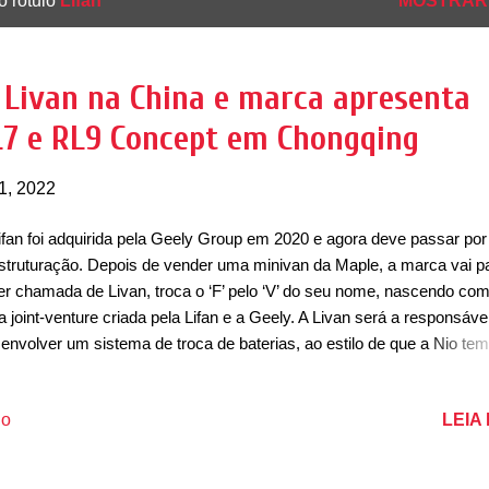
o rótulo
Lifan
MOSTRAR
a Livan na China e marca apresenta
RL7 e RL9 Concept em Chongqing
1, 2022
ifan foi adquirida pela Geely Group em 2020 e agora deve passar po
struturação. Depois de vender uma minivan da Maple, a marca vai p
er chamada de Livan, troca o ‘F’ pelo ‘V’ do seu nome, nascendo co
 joint-venture criada pela Lifan e a Geely. A Livan será a responsáve
envolver um sistema de troca de baterias, ao estilo de que a Nio tem 
mercado chinês. A Livan vai criar estações de troca de bateria na Chi
visão é que cerca de 200 pontos de troca de baterias sejam criados.
LEIA
io
a marca ainda apresentou dois conceitos, o RL7 Concept e o RL9
cept, sendo dois SUVs elétricos desenvolvidos a partir da plataform
ular GBRC (Global Battery Rapid Change) projetada em conjunto pe