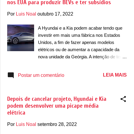
nos EUA para produzir BEVs e ter subsídios
país nos próximos anos. De acordo com a
Agência Reuters, a fábrica sendo acelerada
Por
Luis Noal
outubro 17, 2022
para ser construída, ela também acaba
antes, em meados do segundo semestre de
A Hyundai e a Kia podem acabar tendo que
2024. Segundo o ministro de Relações
investir em mais uma fábrica nos Estados
Exteriores da Coreia do Sul, Park Jin, disse
Unidos, a fim de fazer apenas modelos
que expressou preocupações sobre a nova
elétricos ou de aumentar a capacidade da
legislação dos Estados Unidos sobre
nova unidade da Geórgia. A intenção de ter
benefícios para carros elétricos que são
uma nova fábrica no país cresceu depois de
construídos no país, o que foi visto por
existir benefícios fiscais para quem produzir
LEIA MAIS
Postar um comentário
outros mercados como uma medida
elétricos nos EUA com um estímulo verde de
protecionista e que será acionado na
US$ 369 bilhões que vai oferecer US$ 7.500
Organização Mundial do Comércio (OMC)
de desconto no preço de tabela de cada
por outros países. Os benefíci...
Depois de cancelar projeto, Hyundai e Kia
elétrico produzido em solo estadunidense.
podem desenvolver uma picape média
Para ser apto a receber esse desconto, o
elétrica
carro ainda precisa ter baterias feitas nos
EUA, numa clara sinalização para as marcas
Por
Luis Noal
setembro 28, 2022
dos Estados Unidos e numa tentativa de