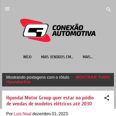
Pular para o conteúdo principal
INÍCIO
MAIS VENDIDOS EM...
MAIS…
Mostrando postagens com o rótulo
MOSTRAR TUDO
P
Hyundai-Kia
o
s
Hyundai Motor Group quer estar no pódio
t
de vendas de modelos elétricos até 2030
a
Por
Luis Noal
dezembro 01, 2023