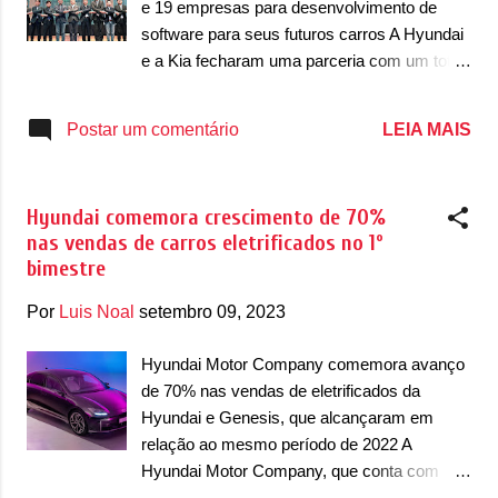
e 19 empresas para desenvolvimento de
três maiores produtores de carros elétricos
software para seus futuros carros A Hyundai
do mundo, que hoje conta com Tesla e BYD
e a Kia fecharam uma parceria com um total
entre os líderes. O trabalho parece ser difícil
de 19 empresas para formar o consórcio
porque existem uma série de empresas que
Model-Based Development (MBD), que
LEIA MAIS
Postar um comentário
querem fazer parte deste pódio, como a
levantará investimentos para o
Ford, GM, VAG, Toyota e outras. Até o final
desenvolvimento de software para aumentar
desta década, a Hyund...
a competitividade no desenvolvimento de
Hyundai comemora crescimento de 70%
sistemas de controle dos veículos das duas
nas vendas de carros eletrificados no 1º
marcas. O total de 19 empresas vai trazer
bimestre
um sistema de software e validação virtual
por meio do compartilhamento de tecnologia
Por
Luis Noal
setembro 09, 2023
e colaboração em projetos conjuntos. Selado
em Seul, na Coreia do Sul, o Memorando de
Hyundai Motor Company comemora avanço
Entendimento (MOU) multilateral com 17
de 70% nas vendas de eletrificados da
empresas líderes do setor, além de Hyundai
Hyundai e Genesis, que alcançaram em
e Kia. A parceria visa desenvolver veículos
relação ao mesmo período de 2022 A
definidos por software (SDVs), que requer
Hyundai Motor Company, que conta com
um software integrado que controla vários
marcas Hyundai e Genesis, comemorou o