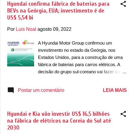
não citar so...
Hyundai confirma fábrica de baterias para
Mobilidade Aérea Urbana. Para celebrar a
BEVs na Geórgia, EUA; investimento é de
ocasião, queremos mostrar nossa visão de
US$ 5,54 bi
'Progress for Humanity' apresentando uma
nova era de robôs para o mundo. Uma era
Por
Luis Noal
agosto 09, 2022
em que os robôs são companheiros
divertidos, capazes e visíveis para a
A Hyundai Motor Group confirmou um
humanidade, que levará nossos atuais
investimento no estado da Geórgia, nos
serviços de mobilidade a novos patamares”,
Estados Unidos, para a construção de uma
disse a Hyundai em seu comunicado. Já a
fábrica de baterias para carros elétricos. A
Kia, pertencente ao grupo coreano, aposta na
decisão do grupo sul-coreano vai fazer com
limpeza dos oceanos. A empresa apresentou
que sejam produzidas no estado as baterias
a proposta que vai financiar o The Ocean
dos futuros elétricos que vão ser produzidos
LEIA MAIS
Postar um comentário
Cleanup para iniciar projetos de limpeza de
nos EUA. Em cerimônia realizada para a
oceanos e rios e criar um sistema de
assinatura da construção da fábrica no
circulação de recursos que ...
condado de Bryan esteve o Governador da
Hyundai e Kia vão investir US$ 16,5 bilhões
Geórgia, Brian P. Kemp, e outros
na fábrica de elétricos na Coreia do Sul até
funcionários do estado da Geórgia, bem
2030
como o Presidente e CEO da Hyundai Motor