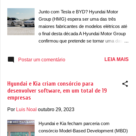
g
e
Junto com Tesla e BYD? Hyundai Motor
n
Group (HMG) espera ser uma das três
maiores fabricantes de modelos elétricos até
s
o final desta década A Hyundai Motor Group
confirmou que pretende se tornar uma das
três mais vendidas de elétricos nos próximos
anos. Isso acontece depois de um
LEIA MAIS
Postar um comentário
investimento pesado de US$ 18,2 bilhões até
2030 para acelerar os planos de carros
elétricos, que serão lançados com as
Hyundai e Kia criam consórcio para
marcas Hyundai, Kia e Genesis. Hoje, a linha
desenvolver software, em um total de 19
de modelos elétricos vem expandindo, mas
empresas
ainda existem grandes brechas nas linhas
para a chegada de novos veículos, que
Por
Luis Noal
outubro 29, 2023
serão preenchidas ao longo dos anos.
Segundo informações em entrevista ao
Hyundai e Kia fecham parceria com
Automotive News , a Hyundai estabeleceu
consórcio Model-Based Development (MBD)
uma meta de longo prazo que prevê um dos