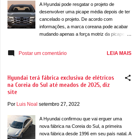
seduzir marcas de outros países a
A Hyundai pode resgatar o projeto de
produzirem mais elétricos no país. Isso
desenvolver uma picape média depois de ter
porque a Hyundai importa o Ioniq 5 e a Kia
cancelado o projeto. De acordo com
traz o EV6 da Coreia do Sul. Únicos modelos
informações, a marca coreana pode acabar
elétricos que serão feitos em fábricas dos
mudando apenas a força motriz da picape.
Estados Unidos e confirmados até o
Com um porte de Toyota Hilux, não se
momento são a dupla de utilitários
descarta a possibilidade de a Hyundai
LEIA MAIS
Postar um comentário
esportivos, Hyundai Ioniq 7 e Kia EV9, que
desenvolver uma picape apenas com motor
serão feitos na Geórgia. “Se não
elétrico, algo que seria um diferencial dentro
avançarmos na produção ...
do segmento. A informação foi confirmada
Hyundai terá fábrica exclusiva de elétricos
pelo Vice-Presidente de Produto e Estratégia
na Coreia do Sul até meados de 2025, diz
da Hyundai, Thomas Schemera, ao site
site
australiano Drive . "Em nosso plano de longo
prazo, temos muitos, muitos produtos
Por
Luis Noal
setembro 27, 2022
estratégicos. Temos muitas coisas em
andamento. Nada foi confirmado ainda. Mas
A Hyundai confirmou que vai erguer uma
posso imaginar que se houver uma maneira
nova fábrica na Coreia do Sul, a primeira
de mostrar e compor veículos como esse –
nova fábrica desde 1996 em seu país natal. A
por exemplo, para a Austrália e para os EUA