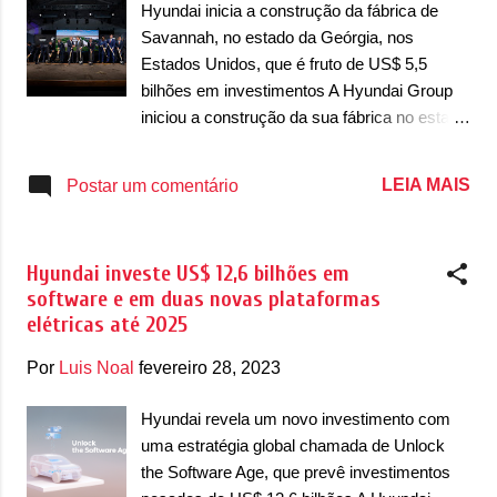
que esses anúncios possam em feitos em
Hyundai inicia a construção da fábrica de
breve. Estima-se que as novas fábricas da
Savannah, no estado da Geórgia, nos
Hyundai sejam também no estado da
Estados Unidos, que é fruto de US$ 5,5
Geórgia, onde a Hyundai ergue uma grande
bilhões em investimentos A Hyundai Group
unidade fabril de automóveis e baterias. O
iniciou a construção da sua fábrica no estado
completo industrial deve ser finalizado em
da Geórgia, nos Estados Unidos. Localizada
meados de 2025. Localizada em Savannah,
em Savannah, a unidade começou a ser
LEIA MAIS
Postar um comentário
a unidade começou a ser construído em um
construído em um evento que lançou a pedra
evento que lançou a pedra fundamental e já
fundamental e já deu início à construção do
deu iníci...
espaço. O evento contou com a presença do
Hyundai investe US$ 12,6 bilhões em
Presidente Executivo do Hyundai Motor
software e em duas novas plataformas
Group, Euisun Chung, juntamente com o
elétricas até 2025
Governador da Geórgia, Brian P. Kemp. O
investimento de US$ 5,54 bilhões da
Por
Luis Noal
fevereiro 28, 2023
empresa e seus fornecedores afiliados foi
anunciado há cinco meses e inclui planos
Hyundai revela um novo investimento com
para produzir uma gama diversificada de
uma estratégia global chamada de Unlock
inovadores veículos elétricos Hyundai,
the Software Age, que prevê investimentos
Genesis e Kia (EVs) e uma nova fábrica de