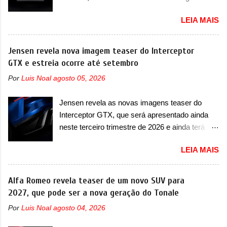
pode ser um dos primeiros produtos da
Urus e proposta do Sterrato A Rezvani
empresa a usar um novo motor elétrico.
LEIA MAIS
apresentou as primeiras imagens teaser de um
Chamado de ’16 em 1’, também chamado de
novo superesportivo que vai oferecer aos seus
Thunder, ele apresenta uma melhoria de
consumidores. Trata-se do Dune, um cupê
Jensen revela nova imagem teaser do Interceptor
eficiência térmica e integra 12 elementos de
superesportivo que terá uma proposta off-road
GTX e estreia ocorre até setembro
hardware. Entre eles, motor elétrico, controlador
assim como outros esportivos recentemente
de motor, redutor, conversor CC-CC, OBC,
Por
Luis Noal
agosto 05, 2026
tiveram, como o Porsche 911 Dakar e o...
PDU, HBMS, LBMS, VCU, TMS, controle ativo
Lamborghini Huracán Sterrato. E o modelo
de pré-carga e gateway de domínio de energia.
Jensen revela as novas imagens teaser do
italiano tem grande parte no desenvolvimento
Há mais quatro recursos de software como
Interceptor GTX, que será apresentado ainda
do Dune. Baseado no Huracán, o Dune nasce
gerenciamento...
neste terceiro trimestre de 2026 e ainda terá
com uma proposta similar ao que a marca
uma versão destinada para as pistas A Jensen
apresentou com o Sterrato, mas com um
LEIA MAIS
International Automotive (abreviação de JIA)
design ainda mais Mad Max – algo
apresentou uma nova imagem teaser que
característico da Rezvani. Junto com as
mostra como será o Interceptor GTX, o
Alfa Romeo revela teaser de um novo SUV para
imagens, a marca já confirmou que o Dune será
esportivo que recolocará a marca no mercado.
2027, que pode ser a nova geração do Tonale
um carro muito exclusivo. Ao todo, serão
O granturismo (GT) apareceu em uma nova
apenas sete unidades produzidas... para todo
Por
Luis Noal
agosto 04, 2026
imagem de traseira, onde ele aparece o para-
mundo, ou seja, limitado demais. Ele será
choque traseiro. A marca ainda confirmou que o