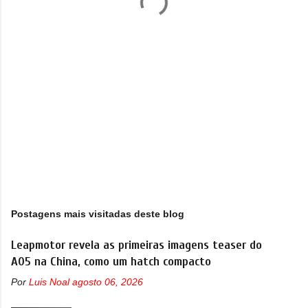
r
i
o
s
Postagens mais visitadas deste blog
Leapmotor revela as primeiras imagens teaser do
A05 na China, como um hatch compacto
Por
Luis Noal
agosto 06, 2026