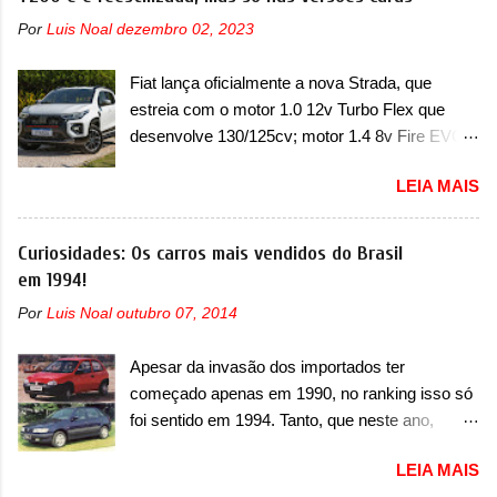
2024. A marca norte-americana diz que as
SUV, o A05 nasce com um design que está
Por
Luis Noal
dezembro 02, 2023
unidades afetadas precisam retornar a uma
bastante vinculado ao SUV. Na dianteira, ele
concessionária mais próxima para a solução de
possui faróis com um desenho mais retangular,
Fiat lança oficialmente a nova Strada, que
dois problemas. O primeiro deles será uma
com um pequeno prolongamento para as
estreia com o motor 1.0 12v Turbo Flex que
atualização do software do módulo de controle
laterais. Os faróis cont...
desenvolve 130/125cv; motor 1.4 8v Fire EVO
da bateria (AHCP e HCP). Para alguns veículos
Flex morre na picape A Fiat apresentou
envolvidos, também, será realizada a
LEIA MAIS
oficialmente a nova Strada, que aparece com
verificação e, se necessário, a substituição do
mudanças visuais e com uma nova opção de
motor do ventilador HVAC (aquecimento,
motor. Depois da picape compacta receber o
Curiosidades: Os carros mais vendidos do Brasil
ventilação e ar-condicionado). A marca também
câmbio automático CVT no ano passado, a Fiat
em 1994!
confirmou que “foi identificada a possibilidade de
apresentou mudanças visuais e a estreia do
uma sobrecarga do microprocessador do
Por
Luis Noal
outubro 07, 2014
motor 1.0 12v Turbo Flex, conhecido como
Módulo de Controle da Bateria (BPCM), que
T200. Praticamente sem concorrentes, a Fiat
poderá causar a perda de força motriz,
Apesar da invasão dos importados ter
Strada soube ser mutável com avanços
requerendo a atualização do software do
começado apenas em 1990, no ranking isso só
importantes que a concorrência nunca
modulo de...
foi sentido em 1994. Tanto, que neste ano,
conseguiu acompanhar e agora ela abre uma
possuem 9 carros inéditos nesse segmento, ao
distância ainda maior com a chegada do motor
LEIA MAIS
começar pelo Chevrolet Corsa, o mais
T200, que estreou nos irmãos Pulse e