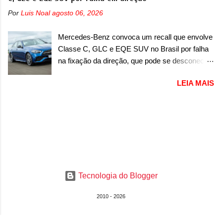
ano/modelo. A marca fala que as unidades
onde aparece um pouco das lanternas, que
Por
Luis Noal
agosto 06, 2026
afetadas precisam retornar a uma
serão horizontais e invadem a tampa do porta-
concessionária para solucionar uma falha no
malas. As lanternas possuem uma iluminação
Mercedes-Benz convoca um recall que envolve
airbag do motorista, que precisará ser
horizontal. No para-lama traseiro, se n...
Classe C, GLC e EQE SUV no Brasil por falha
substituído porque pode ter sido produzido de
na fixação da direção, que pode se desconectar
forma errada. O serviço já pode ser solucionado
em casos sérios A Mercedes-Benz convocou
em uma concessionária da marca, sem custo.
LEIA MAIS
em outubro de 2025 um recall que envolve o trio
Em comunicado, a Fiat disse que “foi
de modelos formado pelo Classe C, GLC e
identificada a possibilidade de haver
EQE SUV. De acordo com informações, o
inconsistência no processo de fabricação da
chamado envolve unidades com ano/modelo
bolsa Airbag lado motorista que, em caso de
que varia de 2023, 2024 e 2025, dependendo do
colisão que demande a sua deflagração, poderá
modelo. A falha está na fixação da direção, que
levar a falha na dinâmica de sua abertura,
pode se voltar em alguns casos mais extremos.
potencializando a ocorrência de dano físico
No caso do Classe C, envolve a versão 200,
grave ou até mesmo fatal ao condutor do
Tecnologia do Blogger
com ano/modelo 2024 e produzida em fevereiro
veículo” . O serviço...
de 2024, e a versão 300, com ano/modelo 2024
2010 - 2026
e produzida de igual forma em fevereiro de
2024. Já no caso do GLC, envolve duas