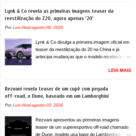
destacado deles no ranking que perdurou no
Fastback. "A Fiat Strada é mais do que uma
nosso mercado até início de 2012 e com
Lynk & Co revela as primeiras imagens teaser da
picape, é uma verdadeira revolução no
certeza foi um grandioso lançamento da
reestilização do Z20, agora apenas '20'
mercado automotivo. Há alguns anos era
Chevrolet que assustou a concorrência. Nesse
improvável pensar que uma picape chagaria ao
Por
Luis Noal
agosto 06, 2026
ano também era lançada a nova geração do
topo do mercado brasileiro, algo que só a
Volkswagen Gol que depois de 14 anos
Strada fez. Mais do que isso: ela é a prova viva
Lynk & Co divulga a primeira imagem oficial em
ganhava uma nova geração feita do zero,
que time que está ganhando se mexe sim. Ao
teaser da reestilização do 20 na China e já
apelidada de "Bolinha" por suas formas
longo da sua história, ela...
antecipa mudanças que o modelo receberá em
arredondadas. Além do Gol, outro Volkswagen
sua dianteira A Lynk & Co confirmou que vai
fazia sua estréia no mercado. Era o Pointer,
LEIA MAIS
apresentar na China as primeiras mudanças
versão hatchback do Logus que chegava
para o Z20, um misto de hatch com SUV que é
depois de um ano de atraso. A invasão de 1994
vendido no mercado chinês desde o
Rezvani revela teaser de um cupê com pegada
foi marcava pelos franceses, alemães,
lançamento, em 2024. Agora, o modelo passará
off-road, o Dune, baseado em um Lamborghini
japoneses e coreanos que chegaram
por sua primeira mudança visual e também
arrancando corações em nosso mercado. Os
Por
Luis Noal
agosto 03, 2026
mudará de nome. Vendido na Europa como 02
importados que mais se destacaram nas
e Z20 na China, o elétrico passará a ser
vendas em 1994 foram o Renault R19 que
Rezvani apresentou as primeiras imagens
vendido na China apenas como ‘20’. Junto das
vinha em 3 versões de carroceria, sendo duas
teaser de um superesportivo off-road chamado
mudanças visuais, a marca confirmou que ele
do hatch e o sedan, a famosa Kia Besta, o Vol...
de Dune; modelo usa base do Lamborghini