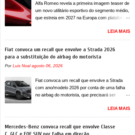
equipado com um motor V10 Supercharger
Alfa Romeo revela a primeira imagem teaser de
esportivo será apresentado no terceiro trimestre
capaz de desenvolver cerca de 800cv que
um novo utilitário esportivo do segmento médio,
de 2026, ou seja, acontecerá entre os meses de
separou a performance exótica da aventura i...
que estreia em 2027 na Europa com plataforma
julho e setembro (e já estamos em agosto), ou
STLA Medium A Alfa Romeo revelou a primeira
seja, a estreia deve aparecer neste mês ou até
LEIA MAIS
imagem teaser de um novo utilitário esportivo
o dia 30 de setembro. A marca confirmou que
da marca italiana, previsto para ser lançado em
vai apresentar um "protótipo de pré-produção,
meados de 2027. O novo modelo não tem
Fiat convoca um recall que envolve a Strada 2026
de altíssimo desempenho, exclusivo para
nome ou se é uma nova geração de um modelo
para a substituição do airbag do motorista
pistas" , que vai antecipar as futuras versões de
existente, o que poderia acontecer. Sabe-se
rua do esportivo. Ao mesmo tempo, a Jensen
Por
Luis Noal
agosto 06, 2026
apenas que o novo modelo em questão é um
descreveu o misterioso esportivo como um
SUV do porte médio (C) e que seu lançamento
“protótipo aprimorado” que estabelece as bases
Fiat convoca um recall que envolve a Strada
foi confirmado durante a Mesa Redonda
para "div...
com ano/modelo 2026 por conta de uma falha
Nacional da Indústria Automotiva, organizada
no airbag do motorista, que precisará ser
pelo Ministério dos Negócios e do Made in Italy
substituído A Fiat convocou um recall no dia 24
(MIMIT). Estiveram presentes Emanuele
LEIA MAIS
de outubro de 2025 que envolve os proprietários
Cappellano, Diretor de Operações da Stellantis
da Strada no Brasil. O chamado envolve
Enlarged Europe, que foi o responsável por
unidades com ano/modelo 2026 da picape
Mercedes-Benz convoca recall que envolve Classe
antecipar o lançamento. O novo modelo teve
compacta e envolve todas as versões com este
C, GLC e EQE SUV por falha em direção
uma imagem que mostra a traseira do SUV,