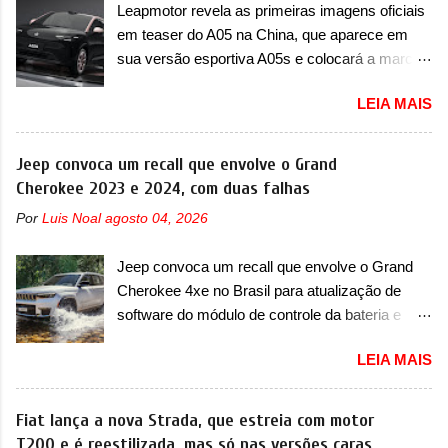
Leapmotor revela as primeiras imagens oficiais
em teaser do A05 na China, que aparece em
sua versão esportiva A05s e colocará a marca
contra BYD, Geely e outras A Leapmotor vem
LEIA MAIS
apresentando uma rápida expansão na China
em termos de portfólio. Apoiada pela Stellantis,
a marca confirmou a estreia de um novo
Jeep convoca um recall que envolve o Grand
modelo compacto à sua linha. Posicionado
Cherokee 2023 e 2024, com duas falhas
entre o T03 e o B05, a marca revelou as
Por
Luis Noal
agosto 04, 2026
primeiras imagens teaser do A05, que nas
imagens apareceu em sua versão mais
Jeep convoca um recall que envolve o Grand
esportiva, o A05s. Previsto para ser lançado
Cherokee 4xe no Brasil para atualização de
ainda neste ano na China, o compacto elétrico
software do módulo de controle da bateria e
colocará a Leapmotor para concorrer com uma
possível substituição do motor do ventilador A
série de outras marcas de compactos, como
LEIA MAIS
Jeep convocou no dia 10 de outubro de 2025
BYD Dolphin e Geely EX2. Visualmente, o A05
um chamado que envolve os proprietários do
conta com um design já visto por outros
Grand Cherokee 4xe, em sua versão única
Fiat lança a nova Strada, que estreia com motor
modelos da marca, em especial do SUV
Limited, com unidades de ano/modelo 2023 e
T200 e é reestilizada, mas só nas versões caras
compacto A10. Basicamente sendo o hatch do