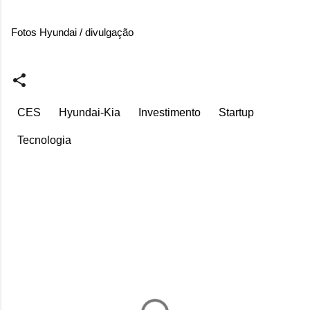
Fotos Hyundai / divulgação
CES
Hyundai-Kia
Investimento
Startup
Tecnologia
C
o
m
e
n
t
á