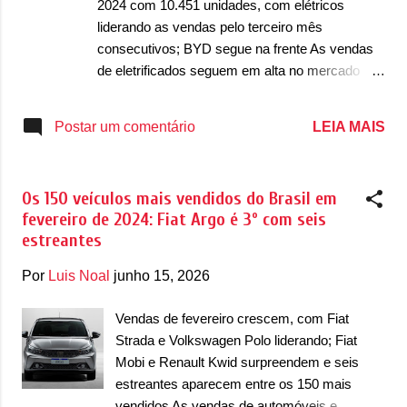
2024 com 10.451 unidades, com elétricos
serão necessários a contratação de mais de
liderando as vendas pelo terceiro mês
800 funcionários. Em um evento que contou
consecutivos; BYD segue na frente As vendas
com a presença do Vice-Presidente da
de eletrificados seguem em alta no mercado
República e Ministro do Desenvolvimento,
brasileiro. Em fevereiro de 2024, as vendas de
Indústria, Comércio e Serviços, Geraldo
veículos equipados com motores híbridos-leve
LEIA MAIS
Postar um comentário
Alckmin, e o Vice-Governador do estado de
de 12V ou 48V (MHEV), híbridos (HEV),
Goiás, Daniel Vilela, a empresa anunciou os
híbridos plug-in (PHEV) e elétricos (BEV)
planos no país. ...
responderam por 10.451 unidades. É, de longe,
Os 150 veículos mais vendidos do Brasil em
o melhor mês de fevereiro na história com um
fevereiro de 2024: Fiat Argo é 3º com seis
avanço de 143% em relação as 4.294 unidades
estreantes
de fevereiro de 2023. Em relação a janeiro de
2024, no entanto, as vendas caíram um pouco
Por
Luis Noal
junho 15, 2026
com as 12.026 unidades vendidas no mês
anterior. A queda de 13% em relação ao mês
Vendas de fevereiro crescem, com Fiat
anterior contrasta com o avanço do primeiro
Strada e Volkswagen Polo liderando; Fiat
bimestre de 2024 antes o primeiro bimestre de
Mobi e Renault Kwid surpreendem e seis
2023. Foram 22.477 unidades entre janeiro e
estreantes aparecem entre os 150 mais
fevereiro contra as 8.797 unidades de 2023, um
vendidos As vendas de automóveis e