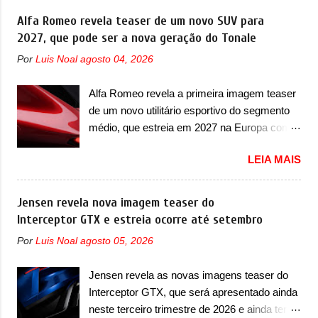
de traços monolíticos retos e circulares. O
oferecer aos seus consumidores. Trata-se do
Alfa Romeo revela teaser de um novo SUV para
desenvolvimento do modelo ainda continua
Dune, um cupê superesportivo que terá uma
2027, que pode ser a nova geração do Tonale
acontecendo e a marca fala que, em relação
proposta off-road assim como outros
ao I-Pace (primeiro elétrico da Jaguar), o
Por
Luis Noal
agosto 04, 2026
esportivos recentemente tiveram, como o
Type 01 ganhou uma série de
Porsche 911 Dakar e o... Lamborghini
aprimoramentos pelas tecnologias
Alfa Romeo revela a primeira imagem teaser
Huracán Sterrato. E o modelo italiano tem
comprovadas nas pistas pela equipe campeã
de um novo utilitário esportivo do segmento
grande parte no desenvolvimento do Dune.
mundial de carros elétricos. A marca
médio, que estreia em 2027 na Europa com
Baseado no Huracán, o Dune nasce com
comentou que o novo carro elétrico da marca
plataforma STLA Medium A Alfa Romeo
uma proposta similar ao que a marca
terá inversores ...
LEIA MAIS
revelou a primeira imagem teaser de um
apresentou com o Sterrato, mas com um
novo utilitário esportivo da marca italiana,
design ainda mais Mad Max – algo
previsto para ser lançado em meados de
Jensen revela nova imagem teaser do
característico da Rezvani. Junto com as
2027. O novo modelo não tem nome ou se é
Interceptor GTX e estreia ocorre até setembro
imagens, a marca já confirmou que o Dune
uma nova geração de um modelo existente, o
será um carro muito exclusivo. Ao todo,
Por
Luis Noal
agosto 05, 2026
que poderia acontecer. Sabe-se apenas que
serão apenas sete unidades produzidas...
o novo modelo em questão é um SUV do
para todo mundo, ou seja, limitado demais.
Jensen revela as novas imagens teaser do
porte médio (C) e que seu lançamento foi
Ele será equipado com um motor V10
Interceptor GTX, que será apresentado ainda
confirmado durante a Mesa Redonda
Supercharger capaz de desenvolver cerca de
neste terceiro trimestre de 2026 e ainda terá
Nacional da Indústria Automotiva, organizada