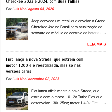
Cherokee 2023 e 2024, com duas falhas
Chevrolet que assustou a concorrência.
Por
Luis Noal
agosto 04, 2026
Nesse ano também era lançada a nova
geração do Volkswagen Gol que depois de 14
Jeep convoca um recall que envolve o Grand
anos ganhava uma nova geração feita do
Cherokee 4xe no Brasil para atualização de
zero, apelidada de "Bolinha" por suas formas
software do módulo de controle da bateria e
arredondadas. Além do Gol, outro
possível substituição do motor do ventilador A
Volkswagen fazia sua estréia no mercado.
LEIA MAIS
Jeep convocou no dia 10 de outubro de 2025
Era o Pointer, versão hatchback do Logus
um chamado que envolve os proprietários do
que chegava depois de um ano de atraso. A
Grand Cherokee 4xe, em sua versão única
Fiat lança a nova Strada, que estreia com
invasão de 1994 foi marcava pelos
Limited, com unidades de ano/modelo 2023 e
motor T200 e é reestilizada, mas só nas
franceses, alemães, japoneses e coreanos
2024. A marca norte-americana diz que as
versões caras
que chegaram arrancando corações em
unidades afetadas precisam retornar a uma
nosso mercado. Os importados que mais se
Por
Luis Noal
dezembro 02, 2023
concessionária mais próxima para a solução
destacaram nas vendas em 1994 foram o
de dois problemas. O primeiro deles será
Renault R19 que vinha em 3 versões de
Fiat lança oficialmente a nova Strada, que
uma atualização do software do módulo de
carroceria, sendo duas do hatch e o sedan, a
estreia com o motor 1.0 12v Turbo Flex que
controle da bateria (AHCP e HCP). Para
famosa Kia Besta, o Vol...
desenvolve 130/125cv; motor 1.4 8v Fire
alguns veículos envolvidos, também, será
EVO Flex morre na picape A Fiat apresentou
realizada a verificação e, se necessário, a