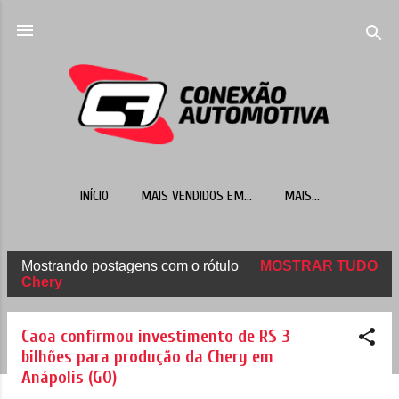
Pular para o conteúdo principal
INÍCIO
MAIS VENDIDOS EM...
MAIS…
Mostrando postagens com o rótulo
MOSTRAR TUDO
P
Chery
o
s
Caoa confirmou investimento de R$ 3
t
bilhões para produção da Chery em
Anápolis (GO)
a