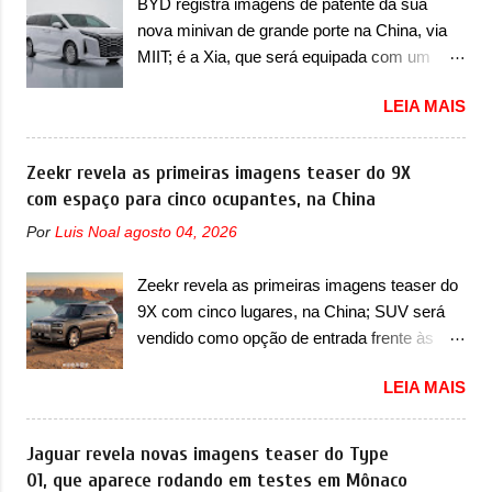
BYD registra imagens de patente da sua
identidade visual mais moderna da marca,
mexe sim. Ao longo da sua história, ela...
nova minivan de grande porte na China, via
mas ainda sem motivos para que essa
MIIT; é a Xia, que será equipada com um
mudança já seja tão recente assim (o que
motor híbrido plug-in A BYD registrou as
não deve ter agradado em nada os primeiros
LEIA MAIS
primeiras imagens de patente de uma nova
consumidores). Pelas imagens teaser, se
minivan, na China. Registradas no Ministério
percebe que o sedã contará com um novo
da Indústria e Tecnologia da Informação, o
Zeekr revela as primeiras imagens teaser do 9X
para-choque na dianteira. Ele passa a trazer
MIIT, a BYD Xia é uma nova minivan que a
com espaço para cinco ocupantes, na China
um vinco horizontal mais destacado que
marca chinesa apresentará aos
atravessa toda a dianteira do sedã, passando
Por
Luis Noal
agosto 04, 2026
consumidores chineses para além da
logo abaixo do logotipo e dos faróis. Ele ainda
minivan conhecida como Song Max.
possui um espaço para a placa novo abaixo
Zeekr revela as primeiras imagens teaser do
Equipada com um motor híbrido plug-in
do vinco e uma nova entrada de ar inferio...
9X com cinco lugares, na China; SUV será
(PHEV), a nova minivan vai colocar a marca
vendido como opção de entrada frente às
para concorrer com uma série de outras
versões de seis lugares A Zeekr confirmou o
minivans de porte similar, visto que por lá o
LEIA MAIS
lançamento de uma configuração mais
segmento ainda continua bastante vivo (e
simples para os interessados no 9X, na
com várias opções). Em termos de design, a
China. O SUV topo de linha da marca poderá
Jaguar revela novas imagens teaser do Type
Xia se destaca por trazer uma dianteira com
ser vendido com uma opção de cinco
01, que aparece rodando em testes em Mônaco
faróis retangulares e inclinados. Os faróis