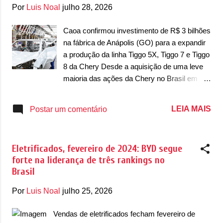
g
Por
Luis Noal
julho 28, 2026
e
n
Caoa confirmou investimento de R$ 3 bilhões
na fábrica de Anápolis (GO) para a expandir
s
a produção da linha Tiggo 5X, Tiggo 7 e Tiggo
8 da Chery Desde a aquisição de uma leve
maioria das ações da Chery no Brasil em
2017, a Caoa deu uma rápida guinada na
marca chinesa em nosso mercado. Lançou
LEIA MAIS
Postar um comentário
novos modelos e trabalhou fortemente no
pós-venda e marketing para fazer os
produtos conhecidos. Além disso, levou a
Eletrificados, fevereiro de 2024: BYD segue
produção para Anápolis (GO), fábrica que a
forte na liderança de três rankings no
Caoa inaugurou em 2007 e que desde então
Brasil
vem aumentando o ritmo de produção.
Agora, o grupo brasileiro confirmou o
Por
Luis Noal
julho 25, 2026
investimento de R$ 3 bilhões na unidade para
aumentar a produção dos SUVs. Além do
Vendas de eletrificados fecham fevereiro de
aumento da produção, a Caoa confirmou que