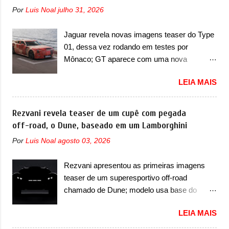
lugares, que ficará posicionada abaixo da
possuem projetores em LED e uma parte
Por
Luis Noal
julho 31, 2026
configuração de lançamento do SUV, de seis
superior com luzes diurnas (DRL) em LED
lugares, dispostos em três filas de bancos
na parte superior dos faróis. Essas luzes se
Jaguar revela novas imagens teaser do Type
(2+2+2). Agora, o maior SUV da marca será
conectam entre si por meio de uma barra em
01, dessa vez rodando em testes por
vendido com uma configuração padrão, de
LED que passa abaixo da barra prateada que
Mônaco; GT aparece com uma nova
cinco lugares (2+3), que entrou em regime de
aparece na parte sup...
camuflagem em tom vermelho A Jaguar
pré-venda na China, indicando seu
LEIA MAIS
apresentou as novas imagens teaser do Type
lançamento para breve. Além disso, a marca
01 em testes pelas ruas de Mônaco. O
divulgou as primeiras imagens do interior
modelo continua rodando em testes e chegou
Rezvani revela teaser de um cupê com pegada
com a nova configuração. A principal
no principado para o E-Prix de Fórmula E,
off-road, o Dune, baseado em um Lamborghini
mudança fica por conta da segunda fila de
como apoio a equipe da Jaguar na
bancos, que perde as poltronas individuais
Por
Luis Noal
agosto 03, 2026
competição. O elétrico aproveitou para
por bancos mais convencionais, de três
passar por uma série de localidades da
lugares. Ao mesmo tempo, o SUV possui um
Rezvani apresentou as primeiras imagens
cidade-estado como a Sainte-Dévote, Praça
assento do meio que pode reclinar e nele
teaser de um superesportivo off-road
do Cassino e La Rascasse. Para ir a
existe dois espaços de recarga por indução
chamado de Dune; modelo usa base do
Mônaco, a marca inglesa apresentou uma
para smartphones...
Lamborghini Urus e proposta do Sterrato A
nova camuflagem ao elétrico que representa
LEIA MAIS
Rezvani apresentou as primeiras imagens
uma interpretação artística com o combinado
teaser de um novo superesportivo que vai