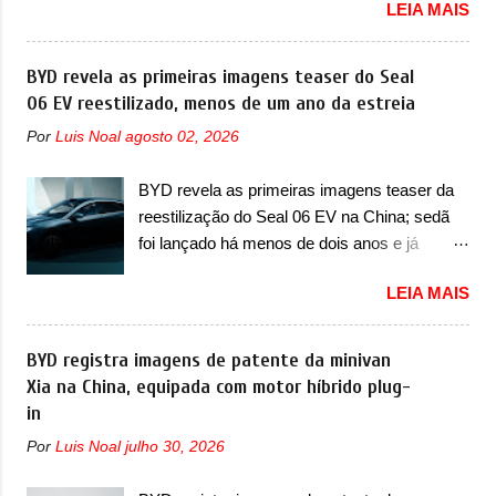
LEIA MAIS
oficialmente a nova Strada, que aparece com
substituição do motor do ventilador HVAC
mudanças visuais e com uma nova opção de
(aquecimento, ventilação e ar-condicionado).
motor. Depois da picape compacta receber o
BYD revela as primeiras imagens teaser do Seal
A marca também confirmou que “foi
câmbio automático CVT no ano passado, a
06 EV reestilizado, menos de um ano da estreia
identificada a possibilidade de uma
Fiat apresentou mudanças visuais e a estreia
sobrecarga do microprocessador do Módulo
Por
Luis Noal
agosto 02, 2026
do motor 1.0 12v Turbo Flex, conhecido
de Controle da Bateria (BPCM), que poderá
como T200. Praticamente sem concorrentes,
causar a perda de força motriz, requerendo a
BYD revela as primeiras imagens teaser da
a Fiat Strada soube ser mutável com
atualização do software do modulo de...
reestilização do Seal 06 EV na China; sedã
avanços importantes que a concorrência
foi lançado há menos de dois anos e já
nunca conseguiu acompanhar e agora ela
receberá a sua primeira mudança A BYD
abre uma distância ainda maior com a
LEIA MAIS
revelou as primeiras imagens teaser de uma
chegada do motor T200, que estreou nos
mudança visual para um dos seus menores
irmãos Pulse e Fastback. "A Fiat Strada é
sedãs elétricos na China, pertencente à linha
BYD registra imagens de patente da minivan
mais do que uma picape, é uma verdadeira
Ocean. Trata-se do Seal 06 EV, lançado no
Xia na China, equipada com motor híbrido plug-
revolução no mercado automotivo. Há alguns
segundo semestre de 2025. Sim, há menos
in
anos era improvável pensar que uma picape
de um ano. O modelo agora passará a ser
chagaria ao topo do mercado brasileiro, algo
Por
Luis Noal
julho 30, 2026
vendido com mudanças visuais na dianteira e
que só a Strada fez. Mais do que isso: ela é a
na traseira, que vão atualizá-los para a
prova viva que time que está ganhando se