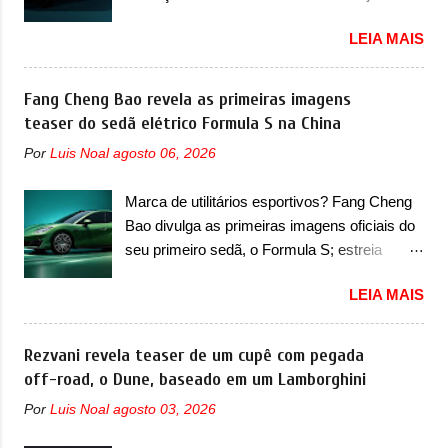
marca confirmou que ele pode ser um dos
famosa Kia Besta, o Vol...
receberá a sua primeira mudança A BYD
primeiros produtos da empresa a usar um
LEIA MAIS
revelou as primeiras imagens teaser de uma
novo motor elétrico. Chamado de ’16 em 1’,
mudança visual para um dos seus menores
também chamado de Thunder, ele apresenta
sedãs elétricos na China, pertencente à linha
Fang Cheng Bao revela as primeiras imagens
uma melhoria de eficiência térmica e integra
Ocean. Trata-se do Seal 06 EV, lançado no
teaser do sedã elétrico Formula S na China
12 elementos de hardware. Entre eles, motor
segundo semestre de 2025. Sim, há menos
elétrico, controlador de motor, redutor,
Por
Luis Noal
agosto 06, 2026
de um ano. O modelo agora passará a ser
conversor CC-CC, OBC, PDU, HBMS,
vendido com mudanças visuais na dianteira e
LBMS, VCU, TMS, controle ativo de pré-
Marca de utilitários esportivos? Fang Cheng
na traseira, que vão atualizá-los para a
carga e gateway de domínio de energia. Há
Bao divulga as primeiras imagens oficiais do
identidade visual mais moderna da marca,
mais quatro recursos de software como
seu primeiro sedã, o Formula S; estreia
mas ainda sem motivos para que essa
gerenciamento...
acontece ainda em 2026 Lançada em 2023
mudança já seja tão recente assim (o que
LEIA MAIS
como uma marca com utilitários esportivos, a
não deve ter agradado em nada os primeiros
Fang Cheng Bao nasceu como uma empresa
consumidores). Pelas imagens teaser, se
voltada a desenvolver utilitários esportivos
Rezvani revela teaser de um cupê com pegada
percebe que o sedã contará com um novo
com uma pegada mais off-road. E isso
off-road, o Dune, baseado em um Lamborghini
para-choque na dianteira. Ele passa a trazer
funcionou muito bem com o lançamento dos
um vinco horizontal mais destacado que
Por
Luis Noal
agosto 03, 2026
modelos Bao 5 e Bao 8, além do Tai 3 e Tai 7.
atravessa toda a dianteira do sedã, passando
Agora, a marca confirmou que vai entrar de