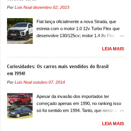
unidades afetadas precisam retornar a uma
nasce com um design que está bastante
Por
Luis Noal
dezembro 02, 2023
concessionária mais próxima para a solução
vinculado ao SUV. Na dianteira, ele possui
de dois problemas. O primeiro deles será
faróis com um desenho mais retangular, com
Fiat lança oficialmente a nova Strada, que
uma atualização do software do módulo de
um pequeno prolongamento para as laterais.
estreia com o motor 1.0 12v Turbo Flex que
controle da bateria (AHCP e HCP). Para
Os faróis cont...
desenvolve 130/125cv; motor 1.4 8v Fire
alguns veículos envolvidos, também, será
EVO Flex morre na picape A Fiat apresentou
realizada a verificação e, se necessário, a
LEIA MAIS
oficialmente a nova Strada, que aparece com
substituição do motor do ventilador HVAC
mudanças visuais e com uma nova opção de
(aquecimento, ventilação e ar-condicionado).
motor. Depois da picape compacta receber o
Curiosidades: Os carros mais vendidos do Brasil
A marca também confirmou que “foi
câmbio automático CVT no ano passado, a
em 1994!
identificada a possibilidade de uma
Fiat apresentou mudanças visuais e a estreia
sobrecarga do microprocessador do Módulo
Por
Luis Noal
outubro 07, 2014
do motor 1.0 12v Turbo Flex, conhecido
de Controle da Bateria (BPCM), que poderá
como T200. Praticamente sem concorrentes,
causar a perda de força motriz, requerendo a
Apesar da invasão dos importados ter
a Fiat Strada soube ser mutável com
atualização do software do modulo de...
começado apenas em 1990, no ranking isso
avanços importantes que a concorrência
só foi sentido em 1994. Tanto, que neste ano,
nunca conseguiu acompanhar e agora ela
possuem 9 carros inéditos nesse segmento,
abre uma distância ainda maior com a
LEIA MAIS
ao começar pelo Chevrolet Corsa, o mais
chegada do motor T200, que estreou nos