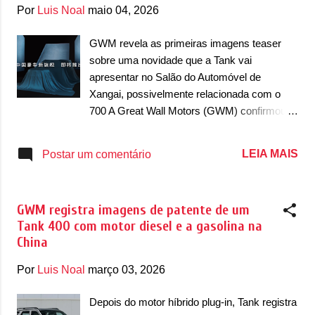
g
Por
Luis Noal
maio 04, 2026
e
n
GWM revela as primeiras imagens teaser
sobre uma novidade que a Tank vai
s
apresentar no Salão do Automóvel de
Xangai, possivelmente relacionada com o
700 A Great Wall Motors (GWM) confirmou
que prepara uma novidade para o Salão do
Automóvel de Xangai, na China. No evento, a
LEIA MAIS
Postar um comentário
divisão Tank da marca confirmou a
apresentação de uma novidade que pode
estar relacionada com o maior utilitário
GWM registra imagens de patente de um
esportivo da Tank, o 700. O modelo apareceu
Tank 400 com motor diesel e a gasolina na
com uma capa azul que o esconde, mas se
China
percebe que novidades podem ser reveladas
no evento. O pouco que se sabe até o
Por
Luis Noal
março 03, 2026
momento não é explicado se é uma
reestilização, a chegada de uma nova versão
Depois do motor híbrido plug-in, Tank registra
ou até um novo motor. Pelo fato de o SUV