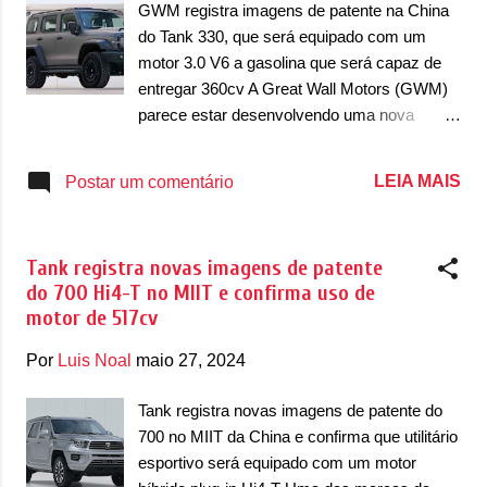
Tank registrou o mesmo 300 com o motor
GWM registra imagens de patente na China
2.0 Turbo de 252cv e um motor elétrico de
do Tank 330, que será equipado com um
potência não-revelada. A marca ainda
motor 3.0 V6 a gasolina que será capaz de
registrou informações de que ele era
entregar 360cv A Great Wall Motors (GWM)
associado a uma bateria de 37,11kWh,
parece estar desenvolvendo uma nova
capaz de oferecer uma autonomia
opção de motor para o Tank 300, que
puramente elétrica de 105km. Agora, neste
inclusive apareceu com um novo nome: 330.
LEIA MAIS
Postar um comentário
novo registro do Ministério da Indústria e
As imagens, registradas no Ministério da
Tecnologia da Informação da China, o MIIT,
Indústria e Tecnologia da Informação da
revelou mais detalh...
China, o MIIT, mostraram um 330 idêntico ao
Tank registra novas imagens de patente
300 Frontier Limited Edition, que possui uma
do 700 Hi4-T no MIIT e confirma uso de
pegada mais off-road. A diferença é que o
motor de 517cv
330 nasce a partir de uma campanha de
crownfunding que a GWM lançou em 30 de
Por
Luis Noal
maio 27, 2024
março de 2023 e que tinha uma meta de
arrecadação de 20 milhões de yuans. Esse
Tank registra novas imagens de patente do
montante foi alcançado em apenas 6
700 no MIIT da China e confirma que utilitário
segundos, com 1.000 unidades que serão
esportivo será equipado com um motor
produzidas do 330 para estes consumidores.