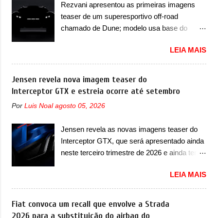
logo abaixo do logotipo e dos faróis. Ele ainda
Rezvani apresentou as primeiras imagens
vez no segmento de... sedãs. Antecipado por
possui um espaço para a placa novo abaixo
teaser de um superesportivo off-road
imagens teaser, o Formula S será o primeiro
do vinco e uma nova entrada de ar inferio...
chamado de Dune; modelo usa base do
três volumes da Fang Cheng Bao, que
Lamborghini Urus e proposta do Sterrato A
parece se perder na sua identidade com a
LEIA MAIS
Rezvani apresentou as primeiras imagens
Denza. Até o momento, a marca divulgou
teaser de um novo superesportivo que vai
algumas imagens externas e informações
oferecer aos seus consumidores. Trata-se do
Jensen revela nova imagem teaser do
sobre o sedã, que terá seu lançamento ainda
Dune, um cupê superesportivo que terá uma
Interceptor GTX e estreia ocorre até setembro
neste ano de 2026. Em termos de design, o
proposta off-road assim como outros
Formula S segue basicamente as mesmas
Por
Luis Noal
agosto 05, 2026
esportivos recentemente tiveram, como o
linhas do conceito que o antecipou no Salão
Porsche 911 Dakar e o... Lamborghini
de Pequim, que aconteceu no primeiro
Jensen revela as novas imagens teaser do
Huracán Sterrato. E o modelo italiano tem
semestre. Na dianteira, o sedã conta com
Interceptor GTX, que será apresentado ainda
grande parte no desenvolvimento do Dune.
faróis mais quadrados e compactos, com
neste terceiro trimestre de 2026 e ainda terá
Baseado no Huracán, o Dune nasce com
luzes ...
uma versão destinada para as pistas A
uma proposta similar ao que a marca
LEIA MAIS
Jensen International Automotive (abreviação
apresentou com o Sterrato, mas com um
de JIA) apresentou uma nova imagem teaser
design ainda mais Mad Max – algo
que mostra como será o Interceptor GTX, o
Fiat convoca um recall que envolve a Strada
característico da Rezvani. Junto com as
esportivo que recolocará a marca no
2026 para a substituição do airbag do
imagens, a marca já confirmou que o Dune