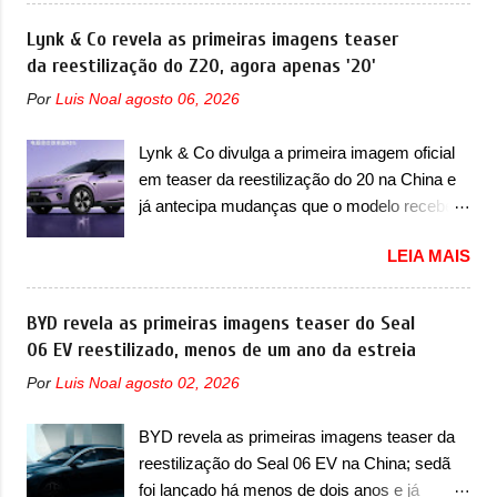
destacado deles no ranking que perdurou no
irmãos Pulse e Fastback. "A Fiat Strada é
nosso mercado até início de 2012 e com
Lynk & Co revela as primeiras imagens teaser
mais do que uma picape, é uma verdadeira
certeza foi um grandioso lançamento da
da reestilização do Z20, agora apenas '20'
revolução no mercado automotivo. Há alguns
Chevrolet que assustou a concorrência.
anos era improvável pensar que uma picape
Por
Luis Noal
agosto 06, 2026
Nesse ano também era lançada a nova
chagaria ao topo do mercado brasileiro, algo
geração do Volkswagen Gol que depois de 14
que só a Strada fez. Mais do que isso: ela é a
Lynk & Co divulga a primeira imagem oficial
anos ganhava uma nova geração feita do
prova viva que time que está ganhando se
em teaser da reestilização do 20 na China e
zero, apelidada de "Bolinha" por suas formas
mexe sim. Ao longo da sua história, ela...
já antecipa mudanças que o modelo receberá
arredondadas. Além do Gol, outro
em sua dianteira A Lynk & Co confirmou que
Volkswagen fazia sua estréia no mercado.
LEIA MAIS
vai apresentar na China as primeiras
Era o Pointer, versão hatchback do Logus
mudanças para o Z20, um misto de hatch
que chegava depois de um ano de atraso. A
com SUV que é vendido no mercado chinês
BYD revela as primeiras imagens teaser do Seal
invasão de 1994 foi marcava pelos
desde o lançamento, em 2024. Agora, o
06 EV reestilizado, menos de um ano da estreia
franceses, alemães, japoneses e coreanos
modelo passará por sua primeira mudança
que chegaram arrancando corações em
Por
Luis Noal
agosto 02, 2026
visual e também mudará de nome. Vendido
nosso mercado. Os importados que mais se
na Europa como 02 e Z20 na China, o elétrico
destacaram nas vendas em 1994 foram o
BYD revela as primeiras imagens teaser da
passará a ser vendido na China apenas
Renault R19 que vinha em 3 versões de
reestilização do Seal 06 EV na China; sedã
como ‘20’. Junto das mudanças visuais, a
carroceria, sendo duas do hatch e o sedan, a
foi lançado há menos de dois anos e já