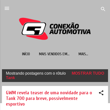
Pular para o conteúdo principal
INÍCIO
MAIS VENDIDOS EM...
MAIS…
Mostrando postagens com o rótulo
MOSTRAR TUDO
P
Tank
o
s
GWM revela teaser de uma novidade para o
t
Tank 700 para breve, possivelmente
esportivo
a