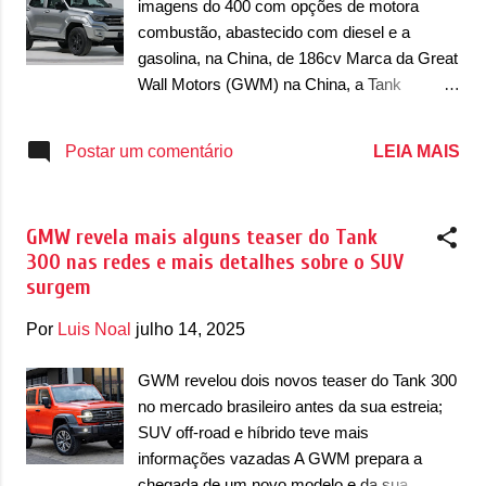
imagens do 400 com opções de motora
aparecer coberto, podemos estar diante de
combustão, abastecido com diesel e a
uma reestilização ou até mesmo de uma
gasolina, na China, de 186cv Marca da Great
versão desconhecida. Junto com as
Wall Motors (GWM) na China, a Tank
imagens, a Tank confirmou: “O novo carro-
registrou novas imagens de patente do seu
chefe da Great Wall Motors, com uma visão
utilitário esportivo chamado 400. Posicionado
LEIA MAIS
Postar um comentário
mais elevada e capacidades ainda maiores,
entre o 300 e o 500, o modelo foi lançado no
está abrindo novos horizontes. Junte-se a
gigante mercado asiático em 2023 apenas
nós para tentar adivinhar o que vem por aí;
com motor híbrido plug-in (PHEV), chamado
mais ...
GMW revela mais alguns teaser do Tank
de Hi4-T. Agora, o modelo teve as suas
300 nas redes e mais detalhes sobre o SUV
primeiras imagens de patente registradas no
surgem
Ministério da Indústria e Tecnologia da
Informação, o MIIT, com duas novas opções
Por
Luis Noal
julho 14, 2025
de motor: a combustão. O primeiro deles é
um motor diesel e outro é um a gasolina. De
GWM revelou dois novos teaser do Tank 300
acordo com o registro de patente, o 400 deve
no mercado brasileiro antes da sua estreia;
receber as versões mais simples em breve
SUV off-road e híbrido teve mais
na China. O 2.4 Turbo Diesel desenvolvido
informações vazadas A GWM prepara a
pela marca entrega 186cv, com peso de
chegada de um novo modelo e da sua