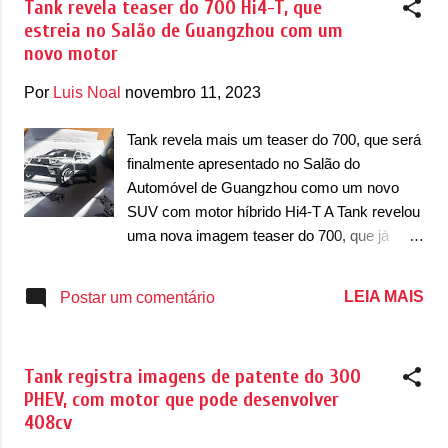
Tank revela teaser do 700 Hi4-T, que
começasse a produção com modelos de alto
estreia no Salão de Guangzhou com um
valor agregado e com uma base em chassi –
novo motor
isso explica o fato do primeiro produto ser
uma picape. No entanto, o segundo produto a
Por
Luis Noal
novembro 11, 2023
ser produzido, de acordo com os rumores,
era um utilitário esportivo de base em chassi.
Tank revela mais um teaser do 700, que será
Com isso, as chances recaem sobre a Tank
finalmente apresentado no Salão do
com o seu utilitário esportivo 500, que já foi
Automóvel de Guangzhou como um novo
apresentado na China e que possui uma
SUV com motor híbrido Hi4-T A Tank revelou
base em chassi. Basicamente, o SUV é
uma nova imagem teaser do 700, que já
concorrente de modelos como Toyota SW4,
tinha sido antecipado em algumas imagens
Chevrolet TrailBlazer e Mitsubishi Pajero
nos últimos meses (foto abaixo) – em
LEIA MAIS
Postar um comentário
Sport (em outros mercados ainda concorre
fevereiro deste ano. Agora, o modelo foi
com Ford Everest e Nissan Terra). De
antecipado em uma nova imagem teaser
acordo com informações qu...
com o desenho do 700, confirmando que ele
Tank registra imagens de patente do 300
finalmente será apresentado depois de
PHEV, com motor que pode desenvolver
meses de espera. A informação da estreia foi
408cv
oficializada pelo CEO da marca, Liu