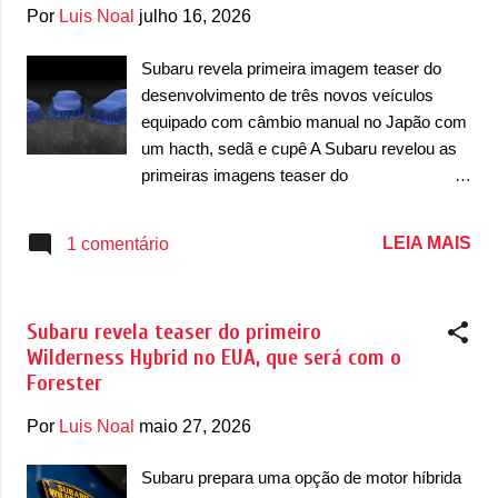
g
Por
Luis Noal
julho 16, 2026
e
n
Subaru revela primeira imagem teaser do
desenvolvimento de três novos veículos
s
equipado com câmbio manual no Japão com
um hacth, sedã e cupê A Subaru revelou as
primeiras imagens teaser do
desenvolvimento de três novos produtos que
a marca vai lançar nos próximos meses, no
LEIA MAIS
1 comentário
Japão. De acordo com a nipônica, o
desenvolvimento de três novos produtos
com câmbio manual surpreende pelo fato de
Subaru revela teaser do primeiro
que quase todos os lançamentos atuais são
Wilderness Hybrid no EUA, que será com o
com câmbio automático. Mas a marca
Forester
parece estar interessada em alegrar uma
parte purista dos seus consumidores. E terá
Por
Luis Noal
maio 27, 2026
câmbio manual para três produtos diferentes:
um hatch, um sedã e um cupê, que dentro da
Subaru prepara uma opção de motor híbrida
linha já sabemos quem é quem. O hatch