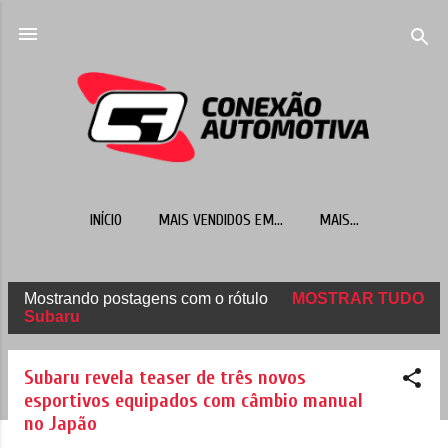
Pular para o conteúdo principal
INÍCIO
MAIS VENDIDOS EM...
MAIS…
Mostrando postagens com o rótulo
MOSTRAR TUDO
P
Subaru
o
s
Subaru revela teaser de três novos
t
esportivos equipados com câmbio manual
no Japão
a