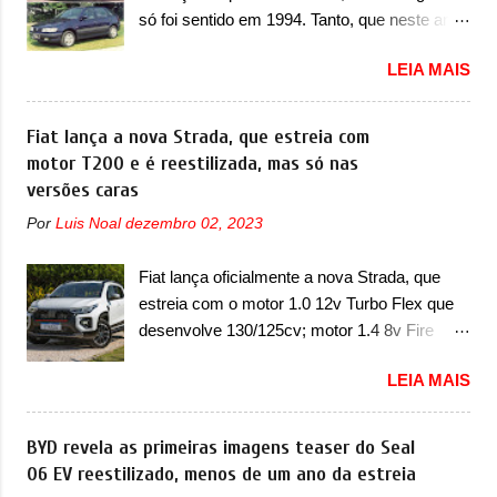
uma atualização do software do módulo de
um pequeno prolongamento para as laterais.
só foi sentido em 1994. Tanto, que neste ano,
controle da bateria (AHCP e HCP). Para
Os faróis cont...
possuem 9 carros inéditos nesse segmento,
alguns veículos envolvidos, também, será
LEIA MAIS
ao começar pelo Chevrolet Corsa, o mais
realizada a verificação e, se necessário, a
destacado deles no ranking que perdurou no
substituição do motor do ventilador HVAC
nosso mercado até início de 2012 e com
Fiat lança a nova Strada, que estreia com
(aquecimento, ventilação e ar-condicionado).
certeza foi um grandioso lançamento da
motor T200 e é reestilizada, mas só nas
A marca também confirmou que “foi
Chevrolet que assustou a concorrência.
versões caras
identificada a possibilidade de uma
Nesse ano também era lançada a nova
sobrecarga do microprocessador do Módulo
Por
Luis Noal
dezembro 02, 2023
geração do Volkswagen Gol que depois de 14
de Controle da Bateria (BPCM), que poderá
anos ganhava uma nova geração feita do
causar a perda de força motriz, requerendo a
Fiat lança oficialmente a nova Strada, que
zero, apelidada de "Bolinha" por suas formas
atualização do software do modulo de...
estreia com o motor 1.0 12v Turbo Flex que
arredondadas. Além do Gol, outro
desenvolve 130/125cv; motor 1.4 8v Fire
Volkswagen fazia sua estréia no mercado.
EVO Flex morre na picape A Fiat apresentou
Era o Pointer, versão hatchback do Logus
LEIA MAIS
oficialmente a nova Strada, que aparece com
que chegava depois de um ano de atraso. A
mudanças visuais e com uma nova opção de
invasão de 1994 foi marcava pelos
motor. Depois da picape compacta receber o
BYD revela as primeiras imagens teaser do Seal
franceses, alemães, japoneses e coreanos
câmbio automático CVT no ano passado, a
06 EV reestilizado, menos de um ano da estreia
que chegaram arrancando corações em
Fiat apresentou mudanças visuais e a estreia