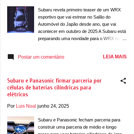
japonesa. O site da Subaru nos Estados
Subaru revela primeiro teaser de um WRX
Unidos foi muito breve ao divulgar a imagem
esportivo que vai estrear no Salão do
acima e não revelar quase nenhuma
Automóvel do Japão desde ano, que vai
informação além do nome Uncharted. “Junte-
acontecer em outubro de 2025 A Subaru está
se a nós para a revelação global do
preparando uma novidade para o WRX no
novíssimo Subaru Uncharted 2026,
Japão, que será apresentado no Salão do
totalmente elétrico. O mais novo SUV
Automóvel do Japão deste ano, que ocorre
LEIA MAIS
Postar um comentário
compacto crossover totalmente elétrico da
tradicionalmente em meados de 2025. O
Subaru está pronto para a sua próxima
sedã esportivo foi antecipado por uma
aventura”, disse a marc...
imagem teaser (acima) que mostra o modelo
Subaru e Panasonic firmar parceria por
com um design bem mais esportivo que as
células de baterias cilíndricas para
versões que conhecemos (abaixo). O novo
elétricos
modelo parece em um ambiente escuro e
muitos acreditam que sejam o retorno do
Por
Luis Noal
junho 24, 2025
STI, mas nada confirmado até o momento. O
anúncio com a imagem foi revelado nas 24
Subaru e Panasonic fecham parceria para
horas no Fuji Speedway, no Japão. Ele se
construir uma parceria de médio e longo
destaca por trazer um novo para-choque