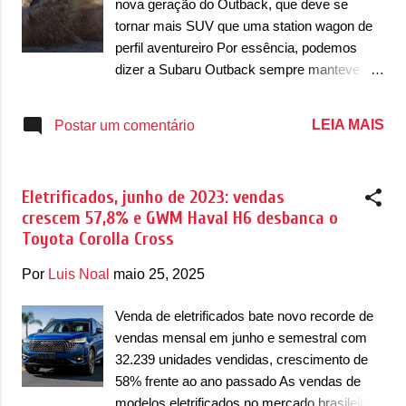
nova geração do Outback, que deve se
compartilhado com a Toyota, que deve
tornar mais SUV que uma station wagon de
oferecer a mesma plataforma modular e-
perfil aventureiro Por essência, podemos
TNGA para o elétrico. Com isso, estima-se
dizer a Subaru Outback sempre manteve
que seja a mesma coisa que aconteceu
suas raízes muito bem definidas. Nos
entre Solterra e o Toyota bZ4X. E a Subaru
últimos anos se percebe que o modelo
LEIA MAIS
Postar um comentário
foi muito econômica em revelar informações
mudou e ganhou certa independência dos
sobre o novo SUV. A imagem mostra o nome
demais produtos da marca. Lançada pela
Trailseeker na tampa do...
primeira vez em 1994 como uma versão
Eletrificados, junho de 2023: vendas
station wagon aventureira da Legacy Wagon,
crescem 57,8% e GWM Haval H6 desbanca o
ganhou independência em 1996 ao aderir
Toyota Corolla Cross
apenas o nome Outback. Até a sua sexta
geração, o modelo mantinha vínculo forte
Por
Luis Noal
maio 25, 2025
com o design do Legacy, mas isso está
prestes a mudar com o lançamento da
Venda de eletrificados bate novo recorde de
sétima geração. Antecipada em teaser, o
vendas mensal em junho e semestral com
modelo mostra uma carroceria mais
32.239 unidades vendidas, crescimento de
quadrada e com um aspecto muito mais
58% frente ao ano passado As vendas de
utilitário esportivo que station wagon. Aliás, o
modelos eletrificados no mercado brasileiro