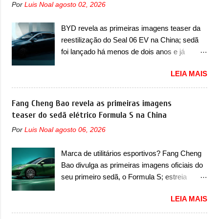
nosso mercado. Os importados que mais se
Por
Luis Noal
agosto 02, 2026
do motor 1.0 12v Turbo Flex, conhecido
destacaram nas vendas em 1994 foram o
como T200. Praticamente sem concorrentes,
Renault R19 que vinha em 3 versões de
BYD revela as primeiras imagens teaser da
a Fiat Strada soube ser mutável com
carroceria, sendo duas do hatch e o sedan, a
reestilização do Seal 06 EV na China; sedã
avanços importantes que a concorrência
famosa Kia Besta, o Vol...
foi lançado há menos de dois anos e já
nunca conseguiu acompanhar e agora ela
receberá a sua primeira mudança A BYD
abre uma distância ainda maior com a
LEIA MAIS
revelou as primeiras imagens teaser de uma
chegada do motor T200, que estreou nos
mudança visual para um dos seus menores
irmãos Pulse e Fastback. "A Fiat Strada é
sedãs elétricos na China, pertencente à linha
Fang Cheng Bao revela as primeiras imagens
mais do que uma picape, é uma verdadeira
Ocean. Trata-se do Seal 06 EV, lançado no
teaser do sedã elétrico Formula S na China
revolução no mercado automotivo. Há alguns
segundo semestre de 2025. Sim, há menos
anos era improvável pensar que uma picape
Por
Luis Noal
agosto 06, 2026
de um ano. O modelo agora passará a ser
chagaria ao topo do mercado brasileiro, algo
vendido com mudanças visuais na dianteira e
que só a Strada fez. Mais do que isso: ela é a
Marca de utilitários esportivos? Fang Cheng
na traseira, que vão atualizá-los para a
prova viva que time que está ganhando se
Bao divulga as primeiras imagens oficiais do
identidade visual mais moderna da marca,
mexe sim. Ao longo da sua história, ela...
seu primeiro sedã, o Formula S; estreia
mas ainda sem motivos para que essa
acontece ainda em 2026 Lançada em 2023
mudança já seja tão recente assim (o que
LEIA MAIS
como uma marca com utilitários esportivos, a
não deve ter agradado em nada os primeiros
Fang Cheng Bao nasceu como uma empresa
consumidores). Pelas imagens teaser, se