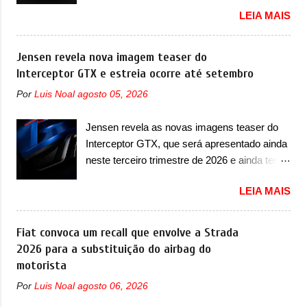
Lamborghini Urus e proposta do Sterrato A
primeiros produtos da empresa a usar um
LEIA MAIS
Rezvani apresentou as primeiras imagens
novo motor elétrico. Chamado de ’16 em 1’,
teaser de um novo superesportivo que vai
também chamado de Thunder, ele apresenta
oferecer aos seus consumidores. Trata-se do
Jensen revela nova imagem teaser do
uma melhoria de eficiência térmica e integra
Dune, um cupê superesportivo que terá uma
Interceptor GTX e estreia ocorre até setembro
12 elementos de hardware. Entre eles, motor
proposta off-road assim como outros
elétrico, controlador de motor, redutor,
Por
Luis Noal
agosto 05, 2026
esportivos recentemente tiveram, como o
conversor CC-CC, OBC, PDU, HBMS,
Porsche 911 Dakar e o... Lamborghini
LBMS, VCU, TMS, controle ativo de pré-
Jensen revela as novas imagens teaser do
Huracán Sterrato. E o modelo italiano tem
carga e gateway de domínio de energia. Há
Interceptor GTX, que será apresentado ainda
grande parte no desenvolvimento do Dune.
mais quatro recursos de software como
neste terceiro trimestre de 2026 e ainda terá
Baseado no Huracán, o Dune nasce com
gerenciamento...
uma versão destinada para as pistas A
uma proposta similar ao que a marca
LEIA MAIS
Jensen International Automotive (abreviação
apresentou com o Sterrato, mas com um
de JIA) apresentou uma nova imagem teaser
design ainda mais Mad Max – algo
que mostra como será o Interceptor GTX, o
Fiat convoca um recall que envolve a Strada
característico da Rezvani. Junto com as
esportivo que recolocará a marca no
2026 para a substituição do airbag do
imagens, a marca já confirmou que o Dune
mercado. O granturismo (GT) apareceu em
motorista
será um carro muito exclusivo. Ao todo,
uma nova imagem de traseira, onde ele
serão apenas sete unidades produzidas...
Por
Luis Noal
agosto 06, 2026
aparece o para-choque traseiro. A marca
para todo mundo, ou seja, limitado demais.