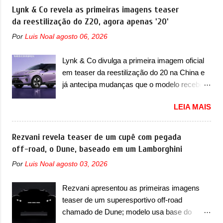
voltada a desenvolver utilitários esportivos
Lynk & Co revela as primeiras imagens teaser
percebe que o sedã contará com um novo
com uma pegada mais off-road. E isso
da reestilização do Z20, agora apenas '20'
para-choque na dianteira. Ele passa a trazer
funcionou muito bem com o lançamento dos
um vinco horizontal mais destacado que
Por
Luis Noal
agosto 06, 2026
modelos Bao 5 e Bao 8, além do Tai 3 e Tai 7.
atravessa toda a dianteira do sedã, passando
Agora, a marca confirmou que vai entrar de
logo abaixo do logotipo e dos faróis. Ele ainda
Lynk & Co divulga a primeira imagem oficial
vez no segmento de... sedãs. Antecipado por
possui um espaço para a placa novo abaixo
em teaser da reestilização do 20 na China e
imagens teaser, o Formula S será o primeiro
do vinco e uma nova entrada de ar inferio...
já antecipa mudanças que o modelo receberá
três volumes da Fang Cheng Bao, que
em sua dianteira A Lynk & Co confirmou que
parece se perder na sua identidade com a
LEIA MAIS
vai apresentar na China as primeiras
Denza. Até o momento, a marca divulgou
mudanças para o Z20, um misto de hatch
algumas imagens externas e informações
com SUV que é vendido no mercado chinês
Rezvani revela teaser de um cupê com pegada
sobre o sedã, que terá seu lançamento ainda
desde o lançamento, em 2024. Agora, o
off-road, o Dune, baseado em um Lamborghini
neste ano de 2026. Em termos de design, o
modelo passará por sua primeira mudança
Formula S segue basicamente as mesmas
Por
Luis Noal
agosto 03, 2026
visual e também mudará de nome. Vendido
linhas do conceito que o antecipou no Salão
na Europa como 02 e Z20 na China, o elétrico
de Pequim, que aconteceu no primeiro
Rezvani apresentou as primeiras imagens
passará a ser vendido na China apenas
semestre. Na dianteira, o sedã conta com
teaser de um superesportivo off-road
como ‘20’. Junto das mudanças visuais, a
faróis mais quadrados e compactos, com
chamado de Dune; modelo usa base do
marca confirmou que ele pode ser um dos
luzes ...