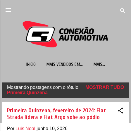
Pular para o conteúdo principal
INÍCIO
MAIS VENDIDOS EM...
MAIS…
Mostrando postagens com o rótulo
MOSTRAR TUDO
P
Primeira Quinzena
o
s
Primeira Quinzena, fevereiro de 2024: Fiat
t
Strada lidera e Fiat Argo sobe ao pódio
a
Por
Luis Noal
junho 10, 2026