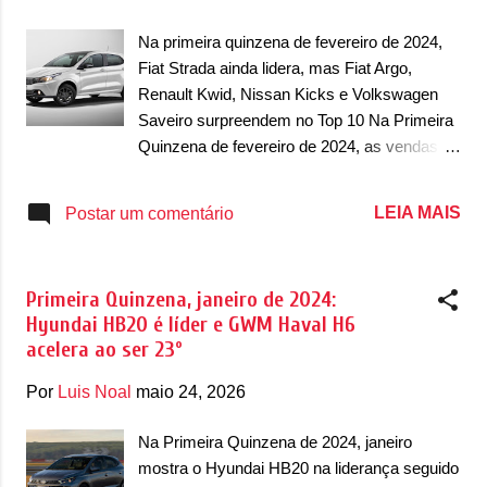
g
e
Na primeira quinzena de fevereiro de 2024,
n
Fiat Strada ainda lidera, mas Fiat Argo,
Renault Kwid, Nissan Kicks e Volkswagen
s
Saveiro surpreendem no Top 10 Na Primeira
Quinzena de fevereiro de 2024, as vendas de
automóveis e comerciais leves continuam
num ritmo lento do início do ano, o que é
LEIA MAIS
Postar um comentário
considerado normal. Ainda mais em um mês
de carnaval como é fevereiro. A Fiat Strada
começou mais um ano como líder de vendas
Primeira Quinzena, janeiro de 2024:
no período, com 3.143 unidades. A picape
Hyundai HB20 é líder e GWM Haval H6
compacta da marca italiana iniciou o ano
acelera ao ser 23º
como líder e o segundo mês do ano manteve
o mesmo ritmo. O segundo lugar foi o
Por
Luis Noal
maio 24, 2026
Volkswagen Polo, com 2.652 unidades
vendidas. A surpresa ficou por conta de um
Na Primeira Quinzena de 2024, janeiro
Fiat Argo em terceiro, com 2.587 unidades.
mostra o Hyundai HB20 na liderança seguido
Em janeiro, o hatch compacto da marca