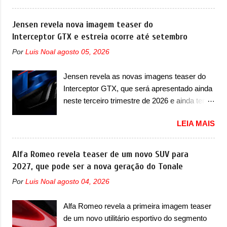
teaser de um novo superesportivo que vai
também chamado de Thunder, ele apresenta
oferecer aos seus consumidores. Trata-se do
Jensen revela nova imagem teaser do
uma melhoria de eficiência térmica e integra
Dune, um cupê superesportivo que terá uma
Interceptor GTX e estreia ocorre até setembro
12 elementos de hardware. Entre eles, motor
proposta off-road assim como outros
elétrico, controlador de motor, redutor,
Por
Luis Noal
agosto 05, 2026
esportivos recentemente tiveram, como o
conversor CC-CC, OBC, PDU, HBMS,
Porsche 911 Dakar e o... Lamborghini
LBMS, VCU, TMS, controle ativo de pré-
Jensen revela as novas imagens teaser do
Huracán Sterrato. E o modelo italiano tem
carga e gateway de domínio de energia. Há
Interceptor GTX, que será apresentado ainda
grande parte no desenvolvimento do Dune.
mais quatro recursos de software como
neste terceiro trimestre de 2026 e ainda terá
Baseado no Huracán, o Dune nasce com
gerenciamento...
uma versão destinada para as pistas A
uma proposta similar ao que a marca
LEIA MAIS
Jensen International Automotive (abreviação
apresentou com o Sterrato, mas com um
de JIA) apresentou uma nova imagem teaser
design ainda mais Mad Max – algo
que mostra como será o Interceptor GTX, o
Alfa Romeo revela teaser de um novo SUV para
característico da Rezvani. Junto com as
esportivo que recolocará a marca no
2027, que pode ser a nova geração do Tonale
imagens, a marca já confirmou que o Dune
mercado. O granturismo (GT) apareceu em
será um carro muito exclusivo. Ao todo,
Por
Luis Noal
agosto 04, 2026
uma nova imagem de traseira, onde ele
serão apenas sete unidades produzidas...
aparece o para-choque traseiro. A marca
para todo mundo, ou seja, limitado demais.
Alfa Romeo revela a primeira imagem teaser
ainda confirmou que o esportivo será
Ele será equipado com um motor V10
de um novo utilitário esportivo do segmento
apresentado no terceiro trimestre de 2026, ou
Supercharger capaz de desenvolver cerca de