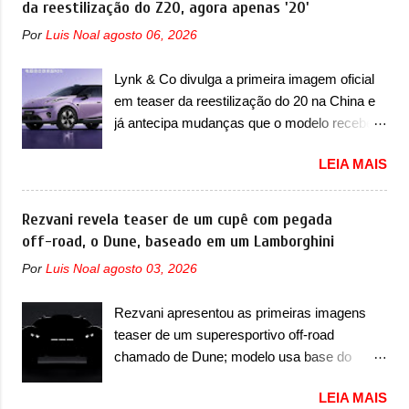
da reestilização do Z20, agora apenas '20'
revolução no mercado automotivo. Há alguns
Chevrolet que assustou a concorrência.
anos era improvável pensar que uma picape
Por
Luis Noal
agosto 06, 2026
Nesse ano também era lançada a nova
chagaria ao topo do mercado brasileiro, algo
geração do Volkswagen Gol que depois de 14
que só a Strada fez. Mais do que isso: ela é a
Lynk & Co divulga a primeira imagem oficial
anos ganhava uma nova geração feita do
prova viva que time que está ganhando se
em teaser da reestilização do 20 na China e
zero, apelidada de "Bolinha" por suas formas
mexe sim. Ao longo da sua história, ela...
já antecipa mudanças que o modelo receberá
arredondadas. Além do Gol, outro
em sua dianteira A Lynk & Co confirmou que
Volkswagen fazia sua estréia no mercado.
LEIA MAIS
vai apresentar na China as primeiras
Era o Pointer, versão hatchback do Logus
mudanças para o Z20, um misto de hatch
que chegava depois de um ano de atraso. A
com SUV que é vendido no mercado chinês
Rezvani revela teaser de um cupê com pegada
invasão de 1994 foi marcava pelos
desde o lançamento, em 2024. Agora, o
off-road, o Dune, baseado em um Lamborghini
franceses, alemães, japoneses e coreanos
modelo passará por sua primeira mudança
que chegaram arrancando corações em
Por
Luis Noal
agosto 03, 2026
visual e também mudará de nome. Vendido
nosso mercado. Os importados que mais se
na Europa como 02 e Z20 na China, o elétrico
destacaram nas vendas em 1994 foram o
Rezvani apresentou as primeiras imagens
passará a ser vendido na China apenas
Renault R19 que vinha em 3 versões de
teaser de um superesportivo off-road
como ‘20’. Junto das mudanças visuais, a
carroceria, sendo duas do hatch e o sedan, a
chamado de Dune; modelo usa base do
marca confirmou que ele pode ser um dos
famosa Kia Besta, o Vol...
Lamborghini Urus e proposta do Sterrato A
primeiros produtos da empresa a usar um
LEIA MAIS
Rezvani apresentou as primeiras imagens
novo motor elétrico. Chamado de ’16 em 1’,