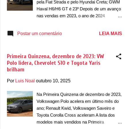
pela Fiat Strada e pelo Hyundai Creta; GWM
italiana tinha sido apenas o 6º e distante do
Haval H6/H6 GT é 23º Depois de um avanço
pódio. Em quarto, o Hyundai HB20 apareceu
nas vendas em 2023, o ano de 2024
com 2.344 unidades e além do Argo, uma
começou com a promessa de aumentar
das surpresas dessa primeira quinzena é ver
ainda mais. Mas, o mês em questão é
LEIA MAIS
Postar um comentário
o Renault Kwid em quinto, com 2.277
janeiro. Férias, início de ano, as coisas ainda
unidades vendidas. O resultado conseguiu
são lentas. Então é supernormal que janeiro,
colocar o m...
assim como fevereiro, sejam meses mais
Primeira Quinzena, dezembro de 2023: VW
calmos. Já ouviu falar que o ano começa
Polo lidera, Chevrolet S10 e Toyota Yaris
depois do Carnaval? Basicamente é assim
brilham
que os hábitos dos consumidores funcionam.
E na Primeira Quinzena de janeiro de 2024,
Por
Luis Noal
outubro 10, 2025
as vendas mostraram o Hyundai HB20 na
liderança do mercado brasileiro. O hatch
Na Primeira Quinzena de dezembro de 2023,
compacto da marca sul-coreana começou o
Volkswagen Polo acelera em último mês do
ano com 5.009 unidades vendidas, o que
ano; Renault Kwid, Volkswagen Saveiro e
coloca ele na frente da líder dos últimos
Toyota Corolla Cross aceleram A lista dos
anos, a Fiat Strada. A picape italiana fechou a
modelos mais vendidos na Primeira
primeira quinzena com 4.133 unidades,
Quinzena de dezembro de 2023 no mercado