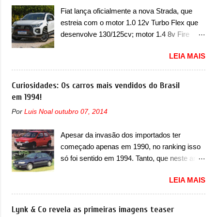
de dois problemas. O primeiro deles será
faróis com um desenho mais retangular, com
Fiat lança oficialmente a nova Strada, que
uma atualização do software do módulo de
um pequeno prolongamento para as laterais.
estreia com o motor 1.0 12v Turbo Flex que
controle da bateria (AHCP e HCP). Para
Os faróis cont...
desenvolve 130/125cv; motor 1.4 8v Fire
alguns veículos envolvidos, também, será
EVO Flex morre na picape A Fiat apresentou
realizada a verificação e, se necessário, a
LEIA MAIS
oficialmente a nova Strada, que aparece com
substituição do motor do ventilador HVAC
mudanças visuais e com uma nova opção de
(aquecimento, ventilação e ar-condicionado).
motor. Depois da picape compacta receber o
Curiosidades: Os carros mais vendidos do Brasil
A marca também confirmou que “foi
câmbio automático CVT no ano passado, a
em 1994!
identificada a possibilidade de uma
Fiat apresentou mudanças visuais e a estreia
sobrecarga do microprocessador do Módulo
Por
Luis Noal
outubro 07, 2014
do motor 1.0 12v Turbo Flex, conhecido
de Controle da Bateria (BPCM), que poderá
como T200. Praticamente sem concorrentes,
causar a perda de força motriz, requerendo a
Apesar da invasão dos importados ter
a Fiat Strada soube ser mutável com
atualização do software do modulo de...
começado apenas em 1990, no ranking isso
avanços importantes que a concorrência
só foi sentido em 1994. Tanto, que neste ano,
nunca conseguiu acompanhar e agora ela
possuem 9 carros inéditos nesse segmento,
abre uma distância ainda maior com a
LEIA MAIS
ao começar pelo Chevrolet Corsa, o mais
chegada do motor T200, que estreou nos
destacado deles no ranking que perdurou no
irmãos Pulse e Fastback. "A Fiat Strada é
nosso mercado até início de 2012 e com
Lynk & Co revela as primeiras imagens teaser
mais do que uma picape, é uma verdadeira
certeza foi um grandioso lançamento da