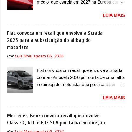
médio, que estreia em 2027 na Europa com
seja, acontecerá entre os meses de julho e
800cv que separou a performance exótica da
plataforma STLA Medium A Alfa Romeo
setembro (e já estamos em agosto), ou seja,
aventura i...
LEIA MAIS
revelou a primeira imagem teaser de um
a estreia deve aparecer neste mês ou até o
novo utilitário esportivo da marca italiana,
dia 30 de setembro. A marca confirmou que
previsto para ser lançado em meados de
Fiat convoca um recall que envolve a Strada
vai apresentar um "protótipo de pré-produção,
2027. O novo modelo não tem nome ou se é
2026 para a substituição do airbag do
de altíssimo desempenho, exclusivo para
uma nova geração de um modelo existente, o
motorista
pistas" , que vai antecipar as futuras versões
que poderia acontecer. Sabe-se apenas que
de rua do esportivo. Ao mesmo tempo, a
Por
Luis Noal
agosto 06, 2026
o novo modelo em questão é um SUV do
Jensen descreveu o misterioso esportivo
porte médio (C) e que seu lançamento foi
como um “protótipo aprimorado” que
Fiat convoca um recall que envolve a Strada
confirmado durante a Mesa Redonda
estabelece as bases para "div...
com ano/modelo 2026 por conta de uma falha
Nacional da Indústria Automotiva, organizada
no airbag do motorista, que precisará ser
pelo Ministério dos Negócios e do Made in
substituído A Fiat convocou um recall no dia
Italy (MIMIT). Estiveram presentes Emanuele
LEIA MAIS
24 de outubro de 2025 que envolve os
Cappellano, Diretor de Operações da
proprietários da Strada no Brasil. O chamado
Stellantis Enlarged Europe, que foi o
envolve unidades com ano/modelo 2026 da
Mercedes-Benz convoca recall que envolve
responsável por antecipar o lançamento. O
picape compacta e envolve todas as versões
Classe C, GLC e EQE SUV por falha em direção
novo modelo teve uma imagem que mostra a
com este ano/modelo. A marca fala que as
traseira do SUV, onde aparece um pouco das
Por
Luis Noal
agosto 06, 2026