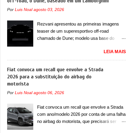
off-road, o Dune, baseado em um Lamborghini
12 elementos de hardware. Entre eles, motor
funcionou muito bem com o lançamento dos
elétrico, controlador de motor, redutor,
Por
Luis Noal
agosto 03, 2026
modelos Bao 5 e Bao 8, além do Tai 3 e Tai 7.
conversor CC-CC, OBC, PDU, HBMS,
Agora, a marca confirmou que vai entrar de
LBMS, VCU, TMS, controle ativo de pré-
Rezvani apresentou as primeiras imagens
vez no segmento de... sedãs. Antecipado por
carga e gateway de domínio de energia. Há
teaser de um superesportivo off-road
imagens teaser, o Formula S será o primeiro
mais quatro recursos de software como
chamado de Dune; modelo usa base do
três volumes da Fang Cheng Bao, que
gerenciamento...
Lamborghini Urus e proposta do Sterrato A
parece se perder na sua identidade com a
LEIA MAIS
Rezvani apresentou as primeiras imagens
Denza. Até o momento, a marca divulgou
teaser de um novo superesportivo que vai
algumas imagens externas e informações
oferecer aos seus consumidores. Trata-se do
Fiat convoca um recall que envolve a Strada
sobre o sedã, que terá seu lançamento ainda
Dune, um cupê superesportivo que terá uma
2026 para a substituição do airbag do
neste ano de 2026. Em termos de design, o
proposta off-road assim como outros
motorista
Formula S segue basicamente as mesmas
esportivos recentemente tiveram, como o
linhas do conceito que o antecipou no Salão
Por
Luis Noal
agosto 06, 2026
Porsche 911 Dakar e o... Lamborghini
de Pequim, que aconteceu no primeiro
Huracán Sterrato. E o modelo italiano tem
semestre. Na dianteira, o sedã conta com
Fiat convoca um recall que envolve a Strada
grande parte no desenvolvimento do Dune.
faróis mais quadrados e compactos, com
com ano/modelo 2026 por conta de uma falha
Baseado no Huracán, o Dune nasce com
luzes ...
no airbag do motorista, que precisará ser
uma proposta similar ao que a marca
substituído A Fiat convocou um recall no dia
apresentou com o Sterrato, mas com um