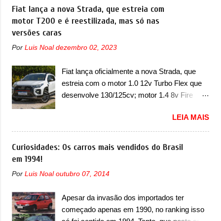
Grand Cherokee 4xe, em sua versão única
Fiat lança a nova Strada, que estreia com
design já visto por outros modelos da marca,
Limited, com unidades de ano/modelo 2023 e
motor T200 e é reestilizada, mas só nas
em especial do SUV compacto A10.
2024. A marca norte-americana diz que as
versões caras
Basicamente sendo o hatch do SUV, o A05
unidades afetadas precisam retornar a uma
nasce com um design que está bastante
Por
Luis Noal
dezembro 02, 2023
concessionária mais próxima para a solução
vinculado ao SUV. Na dianteira, ele possui
de dois problemas. O primeiro deles será
faróis com um desenho mais retangular, com
Fiat lança oficialmente a nova Strada, que
uma atualização do software do módulo de
um pequeno prolongamento para as laterais.
estreia com o motor 1.0 12v Turbo Flex que
controle da bateria (AHCP e HCP). Para
Os faróis cont...
desenvolve 130/125cv; motor 1.4 8v Fire
alguns veículos envolvidos, também, será
EVO Flex morre na picape A Fiat apresentou
realizada a verificação e, se necessário, a
LEIA MAIS
oficialmente a nova Strada, que aparece com
substituição do motor do ventilador HVAC
mudanças visuais e com uma nova opção de
(aquecimento, ventilação e ar-condicionado).
motor. Depois da picape compacta receber o
Curiosidades: Os carros mais vendidos do Brasil
A marca também confirmou que “foi
câmbio automático CVT no ano passado, a
em 1994!
identificada a possibilidade de uma
Fiat apresentou mudanças visuais e a estreia
sobrecarga do microprocessador do Módulo
Por
Luis Noal
outubro 07, 2014
do motor 1.0 12v Turbo Flex, conhecido
de Controle da Bateria (BPCM), que poderá
como T200. Praticamente sem concorrentes,
causar a perda de força motriz, requerendo a
Apesar da invasão dos importados ter
a Fiat Strada soube ser mutável com
atualização do software do modulo de...
começado apenas em 1990, no ranking isso
avanços importantes que a concorrência