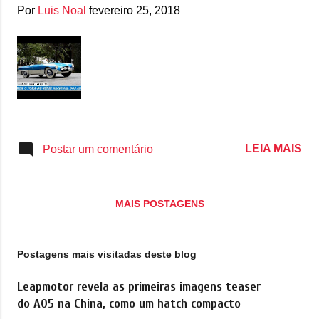
g
Por
Luis Noal
fevereiro 25, 2018
e
n
s
LEIA MAIS
Postar um comentário
MAIS POSTAGENS
Postagens mais visitadas deste blog
Leapmotor revela as primeiras imagens teaser
do A05 na China, como um hatch compacto