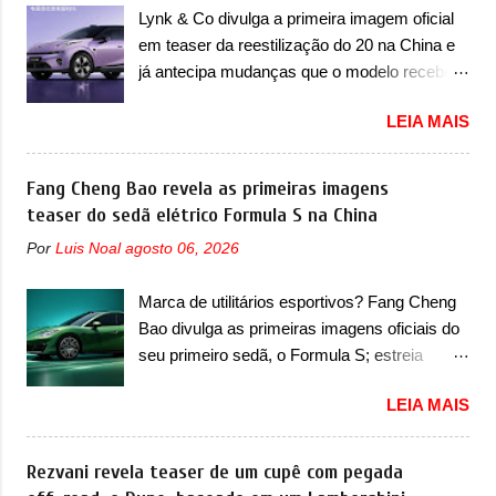
vendido com mudanças visuais na dianteira e
destacaram nas vendas em 1994 foram o
Lynk & Co divulga a primeira imagem oficial
na traseira, que vão atualizá-los para a
Renault R19 que vinha em 3 versões de
em teaser da reestilização do 20 na China e
identidade visual mais moderna da marca,
carroceria, sendo duas do hatch e o sedan, a
já antecipa mudanças que o modelo receberá
mas ainda sem motivos para que essa
famosa Kia Besta, o Vol...
em sua dianteira A Lynk & Co confirmou que
mudança já seja tão recente assim (o que
LEIA MAIS
vai apresentar na China as primeiras
não deve ter agradado em nada os primeiros
mudanças para o Z20, um misto de hatch
consumidores). Pelas imagens teaser, se
com SUV que é vendido no mercado chinês
Fang Cheng Bao revela as primeiras imagens
percebe que o sedã contará com um novo
desde o lançamento, em 2024. Agora, o
teaser do sedã elétrico Formula S na China
para-choque na dianteira. Ele passa a trazer
modelo passará por sua primeira mudança
um vinco horizontal mais destacado que
Por
Luis Noal
agosto 06, 2026
visual e também mudará de nome. Vendido
atravessa toda a dianteira do sedã, passando
na Europa como 02 e Z20 na China, o elétrico
logo abaixo do logotipo e dos faróis. Ele ainda
Marca de utilitários esportivos? Fang Cheng
passará a ser vendido na China apenas
possui um espaço para a placa novo abaixo
Bao divulga as primeiras imagens oficiais do
como ‘20’. Junto das mudanças visuais, a
do vinco e uma nova entrada de ar inferio...
seu primeiro sedã, o Formula S; estreia
marca confirmou que ele pode ser um dos
acontece ainda em 2026 Lançada em 2023
primeiros produtos da empresa a usar um
LEIA MAIS
como uma marca com utilitários esportivos, a
novo motor elétrico. Chamado de ’16 em 1’,
Fang Cheng Bao nasceu como uma empresa
também chamado de Thunder, ele apresenta
voltada a desenvolver utilitários esportivos
Rezvani revela teaser de um cupê com pegada
uma melhoria de eficiência térmica e integra
com uma pegada mais off-road. E isso