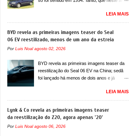
só foi sentido em 1994. Tanto, que neste ano,
nunca conseguiu acompanhar e agora ela
possuem 9 carros inéditos nesse segmento,
abre uma distância ainda maior com a
LEIA MAIS
ao começar pelo Chevrolet Corsa, o mais
chegada do motor T200, que estreou nos
destacado deles no ranking que perdurou no
irmãos Pulse e Fastback. "A Fiat Strada é
nosso mercado até início de 2012 e com
BYD revela as primeiras imagens teaser do Seal
mais do que uma picape, é uma verdadeira
certeza foi um grandioso lançamento da
06 EV reestilizado, menos de um ano da estreia
revolução no mercado automotivo. Há alguns
Chevrolet que assustou a concorrência.
anos era improvável pensar que uma picape
Por
Luis Noal
agosto 02, 2026
Nesse ano também era lançada a nova
chagaria ao topo do mercado brasileiro, algo
geração do Volkswagen Gol que depois de 14
que só a Strada fez. Mais do que isso: ela é a
BYD revela as primeiras imagens teaser da
anos ganhava uma nova geração feita do
prova viva que time que está ganhando se
reestilização do Seal 06 EV na China; sedã
zero, apelidada de "Bolinha" por suas formas
mexe sim. Ao longo da sua história, ela...
foi lançado há menos de dois anos e já
arredondadas. Além do Gol, outro
receberá a sua primeira mudança A BYD
Volkswagen fazia sua estréia no mercado.
LEIA MAIS
revelou as primeiras imagens teaser de uma
Era o Pointer, versão hatchback do Logus
mudança visual para um dos seus menores
que chegava depois de um ano de atraso. A
sedãs elétricos na China, pertencente à linha
Lynk & Co revela as primeiras imagens teaser
invasão de 1994 foi marcava pelos
Ocean. Trata-se do Seal 06 EV, lançado no
da reestilização do Z20, agora apenas '20'
franceses, alemães, japoneses e coreanos
segundo semestre de 2025. Sim, há menos
que chegaram arrancando corações em
Por
Luis Noal
agosto 06, 2026
de um ano. O modelo agora passará a ser
nosso mercado. Os importados que mais se