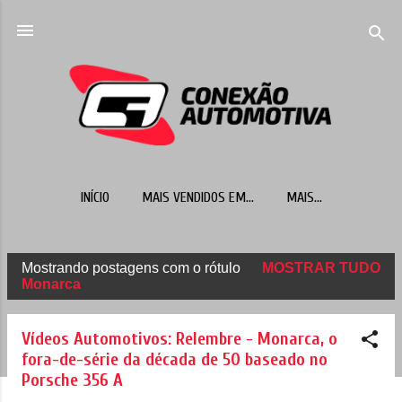
Pular para o conteúdo principal
INÍCIO
MAIS VENDIDOS EM...
MAIS…
Mostrando postagens com o rótulo
MOSTRAR TUDO
P
Monarca
o
s
Vídeos Automotivos: Relembre - Monarca, o
t
fora-de-série da década de 50 baseado no
Porsche 356 A
a