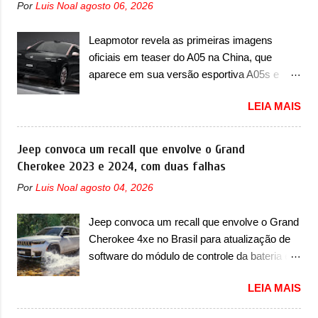
Por
Luis Noal
agosto 06, 2026
Leapmotor revela as primeiras imagens
oficiais em teaser do A05 na China, que
aparece em sua versão esportiva A05s e
colocará a marca contra BYD, Geely e outras
LEIA MAIS
A Leapmotor vem apresentando uma rápida
expansão na China em termos de portfólio.
Apoiada pela Stellantis, a marca confirmou a
Jeep convoca um recall que envolve o Grand
estreia de um novo modelo compacto à sua
Cherokee 2023 e 2024, com duas falhas
linha. Posicionado entre o T03 e o B05, a
Por
Luis Noal
agosto 04, 2026
marca revelou as primeiras imagens teaser
do A05, que nas imagens apareceu em sua
Jeep convoca um recall que envolve o Grand
versão mais esportiva, o A05s. Previsto para
Cherokee 4xe no Brasil para atualização de
ser lançado ainda neste ano na China, o
software do módulo de controle da bateria e
compacto elétrico colocará a Leapmotor para
possível substituição do motor do ventilador A
concorrer com uma série de outras marcas
LEIA MAIS
Jeep convocou no dia 10 de outubro de 2025
de compactos, como BYD Dolphin e Geely
um chamado que envolve os proprietários do
EX2. Visualmente, o A05 conta com um