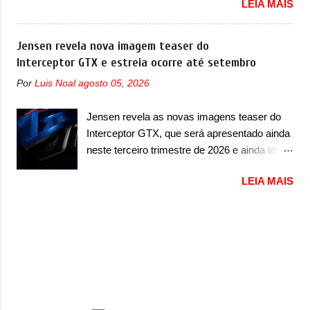
LEIA MAIS
24 de outubro de 2025 que envolve os
design ainda mais Mad Max – algo
proprietários da Strada no Brasil. O chamado
característico da Rezvani. Junto com as
envolve unidades com ano/modelo 2026 da
Jensen revela nova imagem teaser do
imagens, a marca já confirmou que o Dune
picape compacta e envolve todas as versões
Interceptor GTX e estreia ocorre até setembro
será um carro muito exclusivo. Ao todo,
com este ano/modelo. A marca fala que as
serão apenas sete unidades produzidas...
Por
Luis Noal
agosto 05, 2026
unidades afetadas precisam retornar a uma
para todo mundo, ou seja, limitado demais.
concessionária para solucionar uma falha no
Ele será equipado com um motor V10
Jensen revela as novas imagens teaser do
airbag do motorista, que precisará ser
Supercharger capaz de desenvolver cerca de
Interceptor GTX, que será apresentado ainda
substituído porque pode ter sido produzido de
800cv que separou a performance exótica da
neste terceiro trimestre de 2026 e ainda terá
forma errada. O serviço já pode ser
aventura i...
uma versão destinada para as pistas A
solucionado em uma concessionária da
LEIA MAIS
Jensen International Automotive (abreviação
marca, sem custo. Em comunicado, a Fiat
de JIA) apresentou uma nova imagem teaser
disse que “foi identificada a possibilidade de
que mostra como será o Interceptor GTX, o
haver inconsistência no processo de
esportivo que recolocará a marca no
fabricação da bolsa Airbag lado motorista
mercado. O granturismo (GT) apareceu em
que, em caso de colisão que demande a sua
uma nova imagem de traseira, onde ele
deflagração, poderá levar a falha na dinâmica
aparece o para-choque traseiro. A marca
de sua abertura, potencializando a ocorrência
ainda confirmou que o esportivo será
de dano físico grave ou até mesmo fatal ao