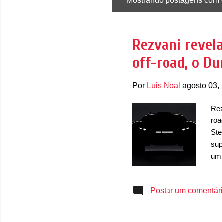
Mostrando postagens com 
P
o
s
Rezvani revel
t
off-road, o D
a
g
Por
Luis Noal
agosto 03,
e
n
Rez
s
roa
Ste
sup
um 
esp
Lam
Postar um comentár
des
pro
des