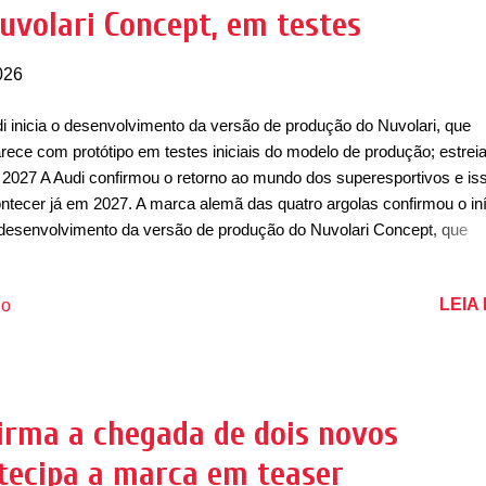
uvolari Concept, em testes
bém parece estar com o mesmo acabamento. Na tampa do porta-m
026
i inicia o desenvolvimento da versão de produção do Nuvolari, que
rece com protótipo em testes iniciais do modelo de produção; estrei
2027 A Audi confirmou o retorno ao mundo dos superesportivos e iss
ntecer já em 2027. A marca alemã das quatro argolas confirmou o iní
desenvolvimento da versão de produção do Nuvolari Concept, que
ocará a marca novamente para concorrer com outros superesportivo
cas como Ferrari, Lamborghini e Bentley. O desenvolvimento deste
LEIA
io
orno da Audi ao mundo dos superesportivos vai acontecer em tempo
orde, destacou a empresa. A marca confirmou que o lançamento del
primeiro semestre de 2027. Para isso, a Audi tem pela frente pouco
um ano para o desenvolvimento completo do Nuvolari e fazer com qu
se por uma série de testes necessários antes de chegar nas linhas 
irma a chegada de dois novos
dução. A empresa também deseja tornar realidade e atender aos alto
ntecipa a marca em teaser
rões de qualidade do Nuvolari Concept em uma versão de prod...