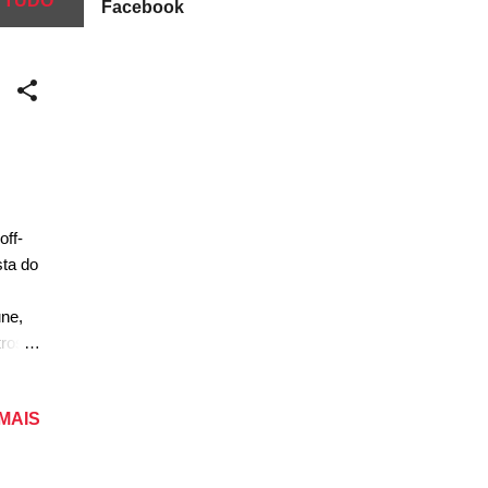
 TUDO
Facebook
off-
ta do
une,
tros
 MAIS
ma
um
m as