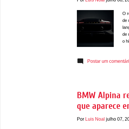
O r
de 
lan
de 
o h
esp
uti
Postar um comentár
vei
um 
pro
de 
com
BMW Alpina re
sup
que aparece e
est
Por
Luis Noal
julho 07, 2