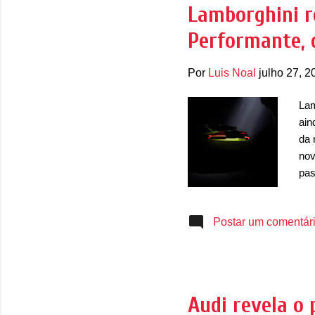
pro
Lamborghini r
pri
Performante,
pri
usa
Por
Luis Noal
julho 27, 2
Lam
ain
da 
nov
pas
tud
mud
Postar um comentár
com
est
sua
esp
tra
Audi revela o 
car