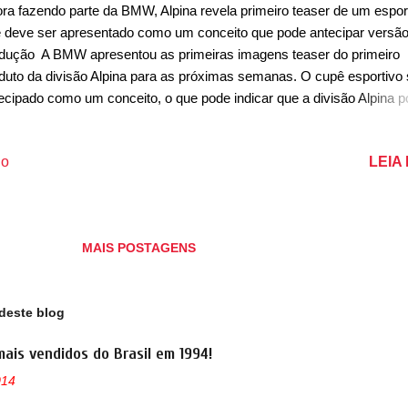
ra fazendo parte da BMW, Alpina revela primeiro teaser de um espor
 deve ser apresentado como um conceito que pode antecipar versão
dução A BMW apresentou as primeiras imagens teaser do primeiro
duto da divisão Alpina para as próximas semanas. O cupê esportivo 
ecipado como um conceito, o que pode indicar que a divisão Alpina 
envolver produtos próprios com uma tiragem limitada ou até mesmo
o uma divisão de ultra luxo da marca alemã. Até o momento, foi
LEIA
io
firmado que ele será apresentado no Concorso d'Eleganza Villa d'Es
lia, onde a BMW deve revelar mais detalhes sobre como a Alpina dev
har destaque dentro da linha. Até o momento, as imagens publicada
es sociais mostram um cupê que parece ser maior que o Série 4,
MAIS POSTAGENS
sivelmente atuando como um substituto do Série 8 – talvez com um
agem limitada. Com uma carroceria de duas portas, o esportivo apare
 uma carroceria de linhas fluídas, com um capô longo e um...
deste blog
mais vendidos do Brasil em 1994!
014