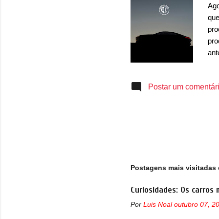
Ago
que
pro
pro
ant
des
com
Postar um comentár
con
Itá
gan
red
pos
tir
com
Postagens mais visitadas 
Curiosidades: Os carros 
Por
Luis Noal
outubro 07, 2