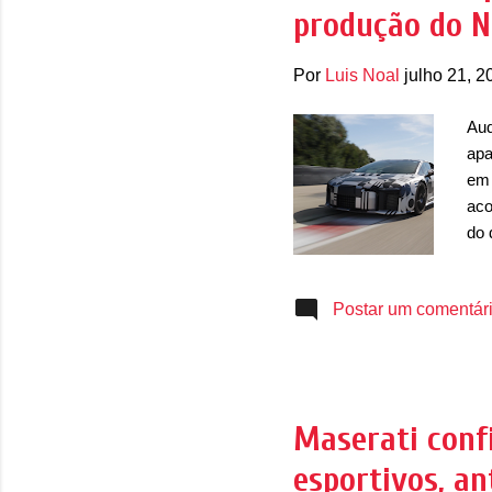
produção do N
tam
...
Por
Luis Noal
julho 21, 2
Aud
apa
em 
aco
do 
col
mar
Postar um comentár
ret
rec
no 
de 
pas
Maserati conf
pro
esportivos, a
pad