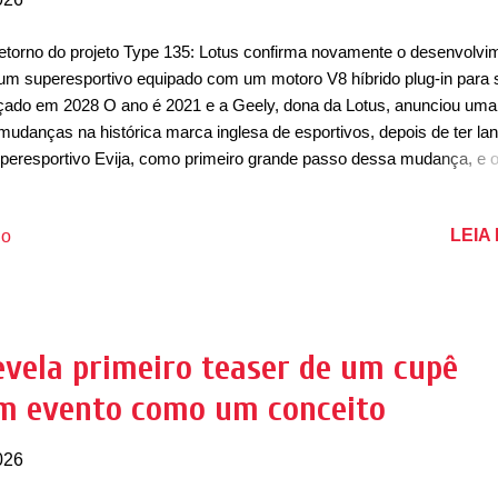
etorno do projeto Type 135: Lotus confirma novamente o desenvolvi
um superesportivo equipado com um motoro V8 híbrido plug-in para 
çado em 2028 O ano é 2021 e a Geely, dona da Lotus, anunciou uma
mudanças na histórica marca inglesa de esportivos, depois de ter la
iperesportivo Evija, como primeiro grande passo dessa mudança, e 
ortivo compacto Emira. O plano contava com o lançamento do prime
litário esportivo da marca, o Eletre, que seria seguido por um sedã, q
LEIA
io
o a ser o Emeya, um crossover e o retorno da marca aos esportivo
novo cupê, chamado previamente de Type 135. Bom, aparentemente
jeto segue bem vivo. No anúncio do plano estratégico da Lotus, cha
‘Focus 2030’, a marca confirmou o desenvolvimento do novo esporti
 um motor V8 Hybrid. Posicionado entre o Emira e o Evija, o novo
vela primeiro teaser de um cupê
eresportivo da inglesa nascerá como o grande destaque da marca p
m evento como um conceito
e novo ciclo. Depois de desenvolver três modelos elétric...
026