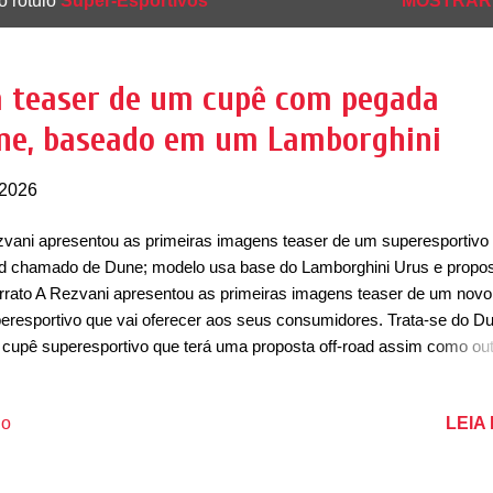
o rótulo
Super-Esportivos
MOSTRAR
a teaser de um cupê com pegada
une, baseado em um Lamborghini
 2026
vani apresentou as primeiras imagens teaser de um superesportivo 
d chamado de Dune; modelo usa base do Lamborghini Urus e propos
rrato A Rezvani apresentou as primeiras imagens teaser de um novo
eresportivo que vai oferecer aos seus consumidores. Trata-se do D
cupê superesportivo que terá uma proposta off-road assim como ou
ortivos recentemente tiveram, como o Porsche 911 Dakar e o...
borghini Huracán Sterrato. E o modelo italiano tem grande parte no
LEIA
io
envolvimento do Dune. Baseado no Huracán, o Dune nasce com u
posta similar ao que a marca apresentou com o Sterrato, mas com 
ign ainda mais Mad Max – algo característico da Rezvani. Junto co