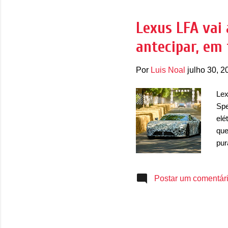
ima
tod
Lexus LFA vai
lim
antecipar, em 
de 
ave
Por
Luis Noal
julho 30, 2
Lex
Spe
elé
que
pur
con
uma
Postar um comentár
do 
Ing
par
do 