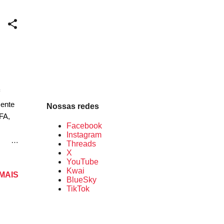
vo. Ao
a,
apaz
mente
Nossas redes
FA,
Facebook
Instagram
Threads
 de
X
YouTube
ição
Kwai
 MAIS
od, na
BlueSky
vo
TikTok
ração