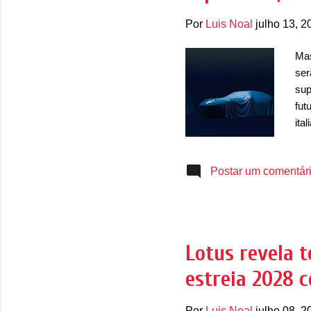
Por
Luis Noal
julho 13, 2
Mas
ser
sup
fut
ita
rec
ree
Postar um comentár
do 
seg
atu
MC2
de 
Lotus revela t
nov
estreia 2028 
Lev
pod
Por
Luis Noal
julho 08, 2