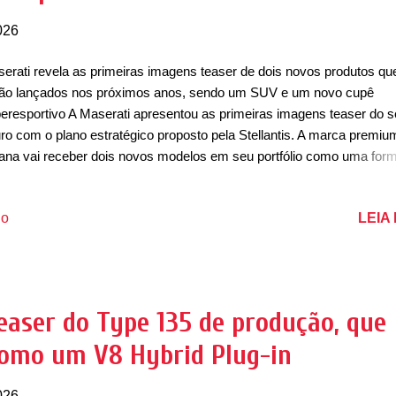
026
erati revela as primeiras imagens teaser de dois novos produtos qu
ão lançados nos próximos anos, sendo um SUV e um novo cupê
eresportivo A Maserati apresentou as primeiras imagens teaser do 
uro com o plano estratégico proposto pela Stellantis. A marca premiu
liana vai receber dois novos modelos em seu portfólio como uma for
olocá-la no mercado premium de forma mais eficiente. Além das
stilizações de Grecale, GranTurismo e GranCoupé ( veja aqui ), a m
LEIA
io
tridente espera lançar mais dois novos modelos que são categorizad
mento ‘E’, indicando que são os maiores carros da marca à venda
almente, posicionados acima de Grecale, GranTurismo, GranCabrio,
0 e MC20 Stradale. Curioso é perceber que pela imagem acima, ret
uma apresentação da Stellantis (abaixo), mostra o que é claramente
easer do Type 135 de produção, que
o utilitário esportivo. Dentro da linha de produtos atuais da marca, o
como um V8 Hybrid Plug-in
ante já não se fez presente mais, mas pode indicar que este novo 
e...
026