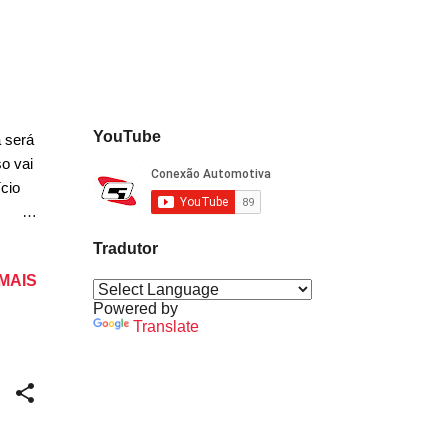
alas
YouTube
a será
o vai
cio
s de
Tradutor
 MAIS
e será
Powered by
Translate
 menos
e ele
de
s