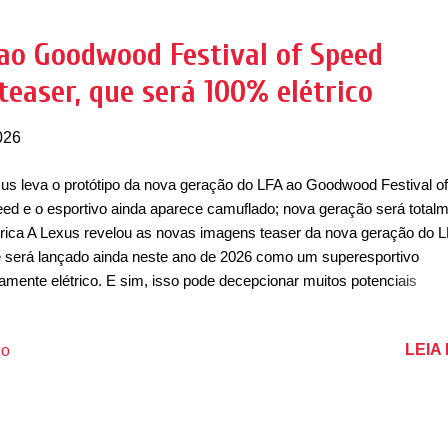
gens, a marca já confirmou que o Dune será um carro muito exclusi
o, serão apenas sete unidades produzidas... para todo mundo, ou sej
 ao Goodwood Festival of Speed
itado demais. Ele será equipado com um motor V10 Supercharger c
teaser, que será 100% elétrico
desenvolver cerca de 800cv que separou a performance exótica da
ntura i...
026
us leva o protótipo da nova geração do LFA ao Goodwood Festival of
ed e o esportivo ainda aparece camuflado; nova geração será total
trica A Lexus revelou as novas imagens teaser da nova geração do L
 será lançado ainda neste ano de 2026 como um superesportivo
amente elétrico. E sim, isso pode decepcionar muitos potenciais
sumidores que tiveram um pouco de esperança com a confirmação
 nova geração para o cupê. O modelo esteve presente na última ed
LEIA
io
Goodwood Festival of Speed, que acontece anualmente em Goodwo
laterra. Na verdade, a edição de 2026 é a segunda vez que o esporti
ticipou do evento se contar a edição de 2025. Dessa vez, a nova ge
LFA ainda apareceu como um protótipo mais próximo da linha de