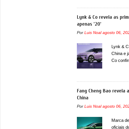
Seal 06 
modelo a
traseira,
Lynk & Co revela as prim
ainda se
apenas '20'
deve ter
Por
Luis Noal
agosto 06, 20
percebe 
trazer um
Lynk & Co
passando 
China e 
placa nov
Co confi
misto de
em 2024.
mudará d
ser vend
Fang Cheng Bao revela a
confirmo
China
motor el
Por
Luis Noal
agosto 06, 20
uma melho
motor el
Marca de 
HBMS, LB
oficiais 