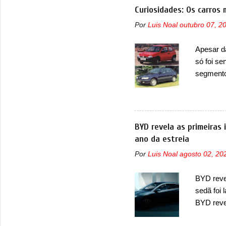
concorre
Curiosidades: Os carros 
concorrê
Por
Luis Noal
outubro 07, 2
maior co
Fiat Str
Apesar d
automoti
só foi se
topo do m
segmento
prova viv
que perd
ela...
lançamen
lançada 
nova gera
BYD revela as primeiras
Além do G
ano da estreia
hatchbac
Por
Luis Noal
agosto 02, 20
foi marc
arrancan
BYD revel
nas vend
sedã foi
sendo dua
BYD reve
seus meno