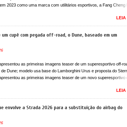
 Há mais quatro recursos de software como gerenciamento...
em 2023 como uma marca com utilitários esportivos, a Fang Cheng
omo uma empresa voltada a desenvolver utilitários esportivos com
LEIA
ais off-road. E isso funcionou muito bem com o lançamento dos mo
ao 8, além do Tai 3 e Tai 7. Agora, a marca confirmou que vai entrar 
egmento de... sedãs. Antecipado por imagens teaser, o Formula S se
de um cupê com pegada off-road, o Dune, baseado em um
 três volumes da Fang Cheng Bao, que parece se perder na sua ident
nza. Até o momento, a marca divulgou algumas imagens externas e
26
ões sobre o sedã, que terá seu lançamento ainda neste ano de 2026
e design, o Formula S segue basicamente as mesmas linhas do conc
apresentou as primeiras imagens teaser de um superesportivo off-ro
tecipou no Salão de Pequim, que aconteceu no primeiro semestre. N
de Dune; modelo usa base do Lamborghini Urus e proposta do Sterr
, o sedã conta com faróis mais quadrados e compactos, com luzes ..
apresentou as primeiras imagens teaser de um novo superesportivo
ecer aos seus consumidores. Trata-se do Dune, um cupê superesport
LEIA
 uma proposta off-road assim como outros esportivos recentemente
 como o Porsche 911 Dakar e o... Lamborghini Huracán Sterrato. E o
taliano tem grande parte no desenvolvimento do Dune. Baseado no
que envolve a Strada 2026 para a substituição do airbag do
 o Dune nasce com uma proposta similar ao que a marca apresent
to, mas com um design ainda mais Mad Max – algo característico da
26
 Junto com as imagens, a marca já confirmou que o Dune será um c