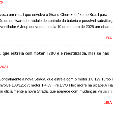
26
á visto por outros modelos da marca, em especial do SUV compacto 
nte sendo o hatch do SUV, o A05 nasce com um design que está
voca um recall que envolve o Grand Cherokee 4xe no Brasil para
 vinculado ao SUV. Na dianteira, ele possui faróis com um desenho 
ão de software do módulo de controle da bateria e possível substitui
r, com um pequeno prolongamento para as laterais. Os faróis cont...
 ventilador A Jeep convocou no dia 10 de outubro de 2025 um cham
lve os proprietários do Grand Cherokee 4xe, em sua versão única Li
LEIA
ades de ano/modelo 2023 e 2024. A marca norte-americana diz que 
 afetadas precisam retornar a uma concessionária mais próxima par
e dois problemas. O primeiro deles será uma atualização do softwar
a, que estreia com motor T200 e é reestilizada, mas só nas
e controle da bateria (AHCP e HCP). Para alguns veículos envolvido
erá realizada a verificação e, se necessário, a substituição do moto
 2023
or HVAC (aquecimento, ventilação e ar-condicionado). A marca tamb
 que “foi identificada a possibilidade de uma sobrecarga do
a oficialmente a nova Strada, que estreia com o motor 1.0 12v Turbo 
cessador do Módulo de Controle da Bateria (BPCM), que poderá cau
nvolve 130/125cv; motor 1.4 8v Fire EVO Flex morre na picape A Fia
força motriz, requerendo a atualização do software do modulo de...
ou oficialmente a nova Strada, que aparece com mudanças visuais 
 opção de motor. Depois da picape compacta receber o câmbio
LEIA
co CVT no ano passado, a Fiat apresentou mudanças visuais e a est
 1.0 12v Turbo Flex, conhecido como T200. Praticamente sem