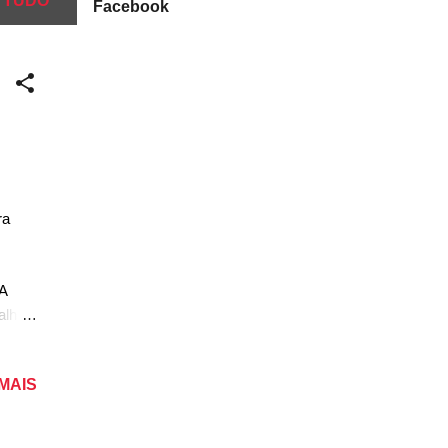
 TUDO
Facebook
ra
 A
alhar
onal,
rista
 MAIS
 para