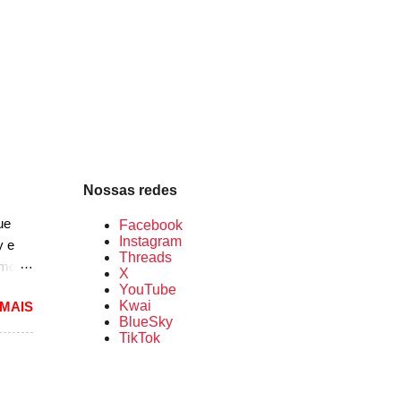
uas
ste.
Nossas redes
ue
Facebook
Instagram
y e
Threads
rmos
X
YouTube
Kwai
 MAIS
lou as
BlueSky
 mais
TikTok
pacto
s de
 um