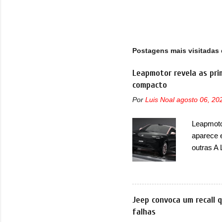
alt
vid
A p
gov
Postagens mais visitadas 
emp
Leapmotor revela as pri
compacto
Por
Luis Noal
agosto 06, 20
Leapmotor
aparece 
outras A
de portfó
modelo c
primeira
esportiva
Jeep convoca um recall 
elétrico
falhas
compacto