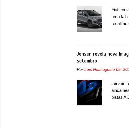
muito exc
Fiat con
mundo, o
uma falha
Supercha
recall no
exótica d
Brasil. 
envolve 
afetadas
airbag do
Jensen revela nova imag
de forma
setembro
marca, se
Por
Luis Noal
agosto 05, 20
de haver 
que, em c
Jensen r
dinâmica 
ainda nes
mesmo fat
pistas A 
imagem t
recoloca
imagem de
confirmou