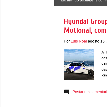
Mostrando postagens com 
P
o
s
Hyundai Group
t
Motional, com
a
g
Por
Luis Noal
agosto 15,
e
n
A H
s
des
vir
des
joi
mel
em 
Postar um comentár
há 
tec
veí