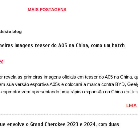
erar fundamentalmente o modo como as pessoas se deslocam em s
MAIS POSTAGENS
as. O que estamos desenvolvendo é algo da maior relevância que exi
andemia desafiou a comunidade global a repensar o transporte, e os
ernos e as pessoas querem mais e melhores opções. Estamos
deste blog
olgados em trazer a t...
meiras imagens teaser do A05 na China, como um hatch
26
 revela as primeiras imagens oficiais em teaser do A05 na China, q
em sua versão esportiva A05s e colocará a marca contra BYD, Geel
 Leapmotor vem apresentando uma rápida expansão na China em te
lio. Apoiada pela Stellantis, a marca confirmou a estreia de um novo
LEIA
ompacto à sua linha. Posicionado entre o T03 e o B05, a marca reve
s imagens teaser do A05, que nas imagens apareceu em sua versão
, o A05s. Previsto para ser lançado ainda neste ano na China, o com
que envolve o Grand Cherokee 2023 e 2024, com duas
 colocará a Leapmotor para concorrer com uma série de outras marca
s, como BYD Dolphin e Geely EX2. Visualmente, o A05 conta com