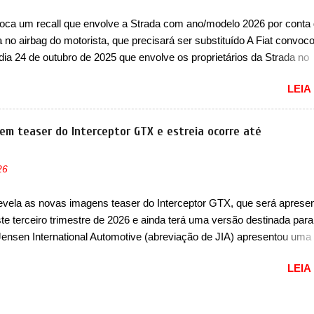
lusivo. Ao todo, serão apenas sete unidades produzidas... para todo
voca um recall que envolve a Strada com ano/modelo 2026 por conta
u seja, limitado demais. Ele será equipado com um motor V10
 no airbag do motorista, que precisará ser substituído A Fiat convo
rger capaz de desenvolver cerca de 800cv que separou a performa
 dia 24 de outubro de 2025 que envolve os proprietários da Strada no
a aventura i...
O chamado envolve unidades com ano/modelo 2026 da picape compac
LEIA
todas as versões com este ano/modelo. A marca fala que as unidade
 precisam retornar a uma concessionária para solucionar uma falha 
 motorista, que precisará ser substituído porque pode ter sido produz
em teaser do Interceptor GTX e estreia ocorre até
 errada. O serviço já pode ser solucionado em uma concessionária d
m custo. Em comunicado, a Fiat disse que “foi identificada a possibi
26
inconsistência no processo de fabricação da bolsa Airbag lado motor
aso de colisão que demande a sua deflagração, poderá levar a falha
evela as novas imagens teaser do Interceptor GTX, que será aprese
de sua abertura, potencializando a ocorrência de dano físico grave o
te terceiro trimestre de 2026 e ainda terá uma versão destinada para
al ao condutor do veículo” . O serviço...
Jensen International Automotive (abreviação de JIA) apresentou uma
easer que mostra como será o Interceptor GTX, o esportivo que
LEIA
rá a marca no mercado. O granturismo (GT) apareceu em uma nova
 traseira, onde ele aparece o para-choque traseiro. A marca ainda
 que o esportivo será apresentado no terceiro trimestre de 2026, ou 