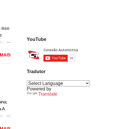
 a
nda
k. "A
do
 isso
ao
e
YouTube
ing
,
dioso
 MAIS
ra
uma
das.
Tradutor
versão
1994
Powered by
Translate
caram
ina;
ria,
a A
os
do
 MAIS