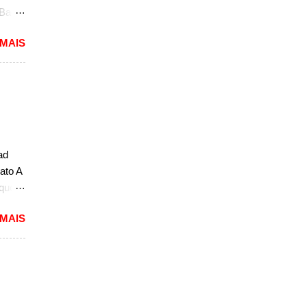
 Bao
 uma
 MAIS
delos
de
rá o
idade
. Em
eito
ad
a
ato A
.
 que
ivo
 MAIS
ou com
arro