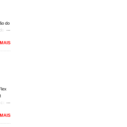
A10.
mais
ção do
ado
mited,
 MAIS
as
a a
e do
s,
r do
ém
Flex
sar a
t
e com
 MAIS
reia