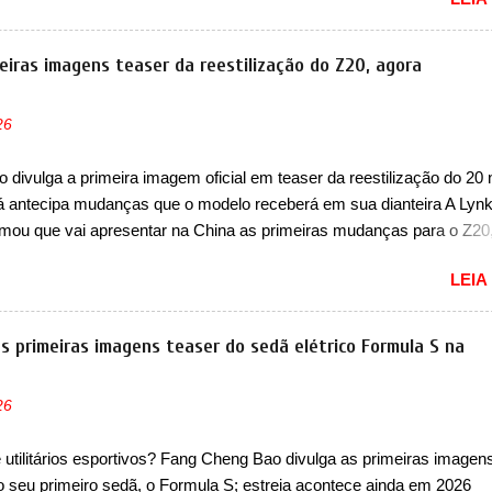
EV, lançado no segundo semestre de 2025. Sim, há menos de um an
gora passará a ser vendido com mudanças visuais na dianteira e na
 que vão atualizá-los para a identidade visual mais moderna da marc
eiras imagens teaser da reestilização do Z20, agora
m motivos para que essa mudança já seja tão recente assim (o que 
 agradado em nada os primeiros consumidores). Pelas imagens tease
26
que o sedã contará com um novo para-choque na dianteira. Ele pass
 vinco horizontal mais destacado que atravessa toda a dianteira do 
 divulga a primeira imagem oficial em teaser da reestilização do 20 
logo abaixo do logotipo e dos faróis. Ele ainda possui um espaço pa
já antecipa mudanças que o modelo receberá em sua dianteira A Lyn
o abaixo do vinco e uma nova entrada de ar inferio...
rmou que vai apresentar na China as primeiras mudanças para o Z20
 hatch com SUV que é vendido no mercado chinês desde o lançamen
LEIA
 Agora, o modelo passará por sua primeira mudança visual e també
e nome. Vendido na Europa como 02 e Z20 na China, o elétrico pass
ido na China apenas como ‘20’. Junto das mudanças visuais, a marc
s primeiras imagens teaser do sedã elétrico Formula S na
u que ele pode ser um dos primeiros produtos da empresa a usar u
étrico. Chamado de ’16 em 1’, também chamado de Thunder, ele apr
26
ria de eficiência térmica e integra 12 elementos de hardware. Entre 
étrico, controlador de motor, redutor, conversor CC-CC, OBC, PDU,
utilitários esportivos? Fang Cheng Bao divulga as primeiras imagen
MS, VCU, TMS, controle ativo de pré-carga e gateway de domínio 
do seu primeiro sedã, o Formula S; estreia acontece ainda em 2026