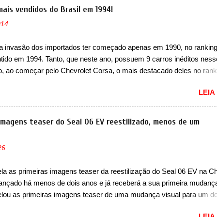
ntes, a Fiat Strada soube ser mutável com avanços importantes que
mais vendidos do Brasil em 1994!
ncia nunca conseguiu acompanhar e agora ela abre uma distância ai
014
m a chegada do motor T200, que estreou nos irmãos Pulse e Fastbac
ada é mais do que uma picape, é uma verdadeira revolução no merca
a invasão dos importados ter começado apenas em 1990, no ranking
vo. Há alguns anos era improvável pensar que uma picape chagaria 
ntido em 1994. Tanto, que neste ano, possuem 9 carros inéditos ness
ercado brasileiro, algo que só a Strada fez. Mais do que isso: ela é a
, ao começar pelo Chevrolet Corsa, o mais destacado deles no rank
a que time que está ganhando se mexe sim. Ao longo da sua história
urou no nosso mercado até início de 2012 e com certeza foi um gran
LEIA
to da Chevrolet que assustou a concorrência. Nesse ano também e
a nova geração do Volkswagen Gol que depois de 14 anos ganhava 
ção feita do zero, apelidada de "Bolinha" por suas formas arredonda
 imagens teaser do Seal 06 EV reestilizado, menos de um
ol, outro Volkswagen fazia sua estréia no mercado. Era o Pointer, 
k do Logus que chegava depois de um ano de atraso. A invasão de 
26
ava pelos franceses, alemães, japoneses e coreanos que chegaram
do corações em nosso mercado. Os importados que mais se desta
a as primeiras imagens teaser da reestilização do Seal 06 EV na Ch
as em 1994 foram o Renault R19 que vinha em 3 versões de carroce
 lançado há menos de dois anos e já receberá a sua primeira mudanç
s do hatch e o sedan, a famosa Kia Besta, o Vol...
lou as primeiras imagens teaser de uma mudança visual para um d
res sedãs elétricos na China, pertencente à linha Ocean. Trata-se 
LEIA