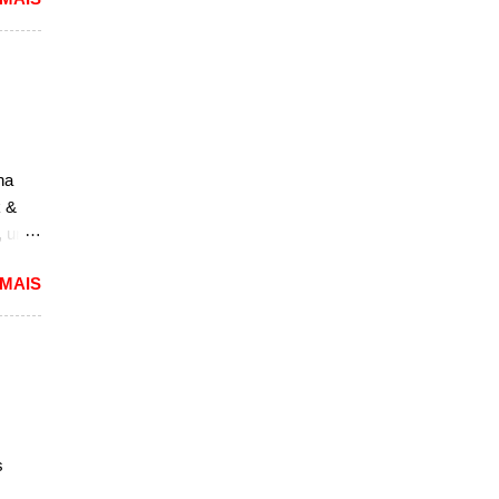
o. O
a, mas
não
r, se
a a
sedã,
na
ra a
k &
, um
to,
 MAIS
m
ará a
a
m novo
esenta
eles,
s
de