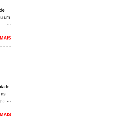
 de
cou um
nce
ta e
 MAIS
s
no
ido
a
lidade
ista
 na
ntado
u até
 as
 nova
 MAIS
seja,