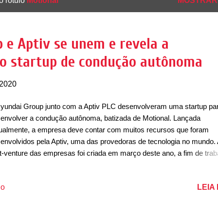
o rótulo
Motional
MOSTRAR
 e Aptiv se unem e revela a
o startup de condução autônoma
 2020
yundai Group junto com a Aptiv PLC desenvolveram uma startup pa
envolver a condução autônoma, batizada de Motional. Lançada
tualmente, a empresa deve contar com muitos recursos que foram
envolvidos pela Aptiv, uma das provedoras de tecnologia no mundo.
nt-venture das empresas foi criada em março deste ano, a fim de trab
hor no desenvolvimento de carros com condução autônoma. “A Moti
todas as suas formas anteriores, tem liderado a tecnologia sem moto
LEIA
io
décadas. Nosso DNA - uma combinação da expertise da Aptiv em
nologia avançada e a liderança da Hyundai tanto em fabricação de
culos quanto em P&D - é exclusivamente poderoso, e nos posiciona