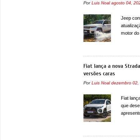
Por
Luis Noal
agosto 04, 20
design j
Basicame
Jeep con
bastante
atualizaç
retangula
motor do
que envo
com unid
unidades
solução d
Fiat lança a nova Strad
módulo d
versões caras
também, s
Por
Luis Noal
dezembro 02,
ventilad
confirmou
Fiat lanç
micropro
que dese
perda de 
apresent
uma nova
automáti
do motor