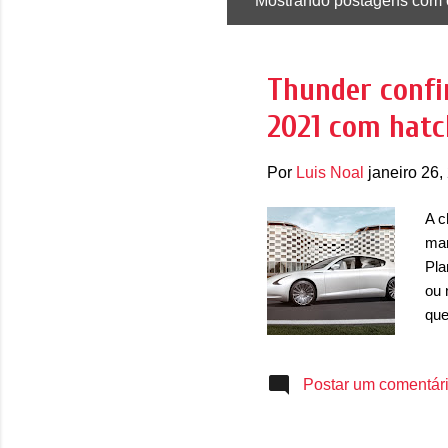
Mostrando postagens com 
P
o
s
Thunder confi
t
2021 com hatch
a
g
Por
Luis Noal
janeiro 26,
e
n
A c
s
mar
Pla
ou 
que
202
sub
Postar um comentár
de 
aco
ped