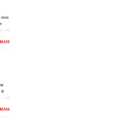
nda
k. "A
do
 isso
ao
e
ing
,
dioso
 MAIS
ra
uma
das.
versão
1994
caram
na
ria,
k &
, um
to,
 MAIS
m
ará a