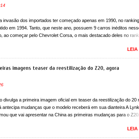
ncia nunca conseguiu acompanhar e agora ela abre uma distância ai
014
m a chegada do motor T200, que estreou nos irmãos Pulse e Fastbac
ada é mais do que uma picape, é uma verdadeira revolução no merca
a invasão dos importados ter começado apenas em 1990, no ranking
vo. Há alguns anos era improvável pensar que uma picape chagaria 
ntido em 1994. Tanto, que neste ano, possuem 9 carros inéditos ness
ercado brasileiro, algo que só a Strada fez. Mais do que isso: ela é a
, ao começar pelo Chevrolet Corsa, o mais destacado deles no rank
a que time que está ganhando se mexe sim. Ao longo da sua história
urou no nosso mercado até início de 2012 e com certeza foi um gran
LEIA
to da Chevrolet que assustou a concorrência. Nesse ano também e
a nova geração do Volkswagen Gol que depois de 14 anos ganhava 
ção feita do zero, apelidada de "Bolinha" por suas formas arredonda
eiras imagens teaser da reestilização do Z20, agora
ol, outro Volkswagen fazia sua estréia no mercado. Era o Pointer, 
k do Logus que chegava depois de um ano de atraso. A invasão de 
26
ava pelos franceses, alemães, japoneses e coreanos que chegaram
do corações em nosso mercado. Os importados que mais se desta
 divulga a primeira imagem oficial em teaser da reestilização do 20 
as em 1994 foram o Renault R19 que vinha em 3 versões de carroce
já antecipa mudanças que o modelo receberá em sua dianteira A Lyn
s do hatch e o sedan, a famosa Kia Besta, o Vol...
rmou que vai apresentar na China as primeiras mudanças para o Z20
 hatch com SUV que é vendido no mercado chinês desde o lançamen
LEIA
 Agora, o modelo passará por sua primeira mudança visual e també
e nome. Vendido na Europa como 02 e Z20 na China, o elétrico pass