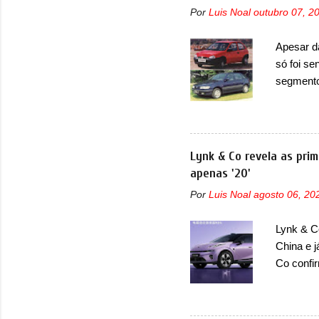
concorrê
Por
Luis Noal
outubro 07, 2
maior co
Fiat Str
Apesar d
automoti
só foi se
topo do m
segmento
prova viv
que perd
ela...
lançamen
lançada 
nova gera
Lynk & Co revela as prim
Além do G
apenas '20'
hatchbac
Por
Luis Noal
agosto 06, 20
foi marc
arrancan
Lynk & Co
nas vend
China e 
sendo dua
Co confi
misto de
em 2024.
mudará d