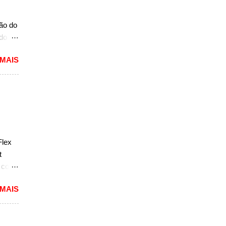
mais
ção do
ado
mited,
 MAIS
as
a a
e do
s,
r do
ém
Flex
sar a
t
e com
 MAIS
reia
 a