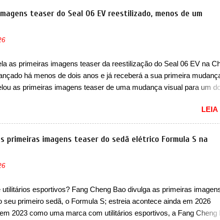
ido na China apenas como ‘20’. Junto das mudanças visuais, a marc
 imagens teaser do Seal 06 EV reestilizado, menos de um
u que ele pode ser um dos primeiros produtos da empresa a usar u
étrico. Chamado de ’16 em 1’, também chamado de Thunder, ele apr
26
ria de eficiência térmica e integra 12 elementos de hardware. Entre 
étrico, controlador de motor, redutor, conversor CC-CC, OBC, PDU,
a as primeiras imagens teaser da reestilização do Seal 06 EV na Ch
MS, VCU, TMS, controle ativo de pré-carga e gateway de domínio 
 lançado há menos de dois anos e já receberá a sua primeira mudanç
 Há mais quatro recursos de software como gerenciamento...
lou as primeiras imagens teaser de uma mudança visual para um d
res sedãs elétricos na China, pertencente à linha Ocean. Trata-se 
LEIA
EV, lançado no segundo semestre de 2025. Sim, há menos de um an
gora passará a ser vendido com mudanças visuais na dianteira e na
 que vão atualizá-los para a identidade visual mais moderna da marc
s primeiras imagens teaser do sedã elétrico Formula S na
m motivos para que essa mudança já seja tão recente assim (o que 
 agradado em nada os primeiros consumidores). Pelas imagens tease
26
que o sedã contará com um novo para-choque na dianteira. Ele pass
 vinco horizontal mais destacado que atravessa toda a dianteira do 
utilitários esportivos? Fang Cheng Bao divulga as primeiras imagen
logo abaixo do logotipo e dos faróis. Ele ainda possui um espaço pa
do seu primeiro sedã, o Formula S; estreia acontece ainda em 2026
o abaixo do vinco e uma nova entrada de ar inferio...
em 2023 como uma marca com utilitários esportivos, a Fang Cheng