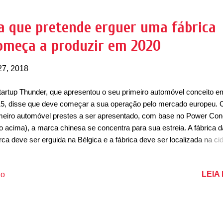
atizado, deve ser produzido em Chengdu, na China, em meados de 
hunder Power EV não é muito atraente por fora, mas seu ambiente i
a que pretende erguer uma fábrica
nteressante. No painel há um tela TFT, de proporções grandes, com
começa a produzir em 2020
ficos em 3D. O acabamento interno é revestido de madeira na...
27, 2018
tartup Thunder, que apresentou o seu primeiro automóvel conceito e
5, disse que deve começar a sua operação pelo mercado europeu.
meiro automóvel prestes a ser apresentado, com base no Power Con
to acima), a marca chinesa se concentra para sua estreia. A fábrica d
ca deve ser erguida na Bélgica e a fábrica deve ser localizada na ci
Valônia, próximo a Luxemburgo e Colônia. O local é estratégico para
lementar instalações com essa característica, que deve produzir nã
LEIA
io
omóveis mas também baterias para elétricos. Além da fábrica, a Thu
bém deseja abrir ali mesmo um centro de Pesquisa & Desenvolvim
D) para o desenvolvimento de seus futuros carros elétricos. A fábric
e ficar pronta em 2020 e terá capacidade de produzir 10 mil unidade