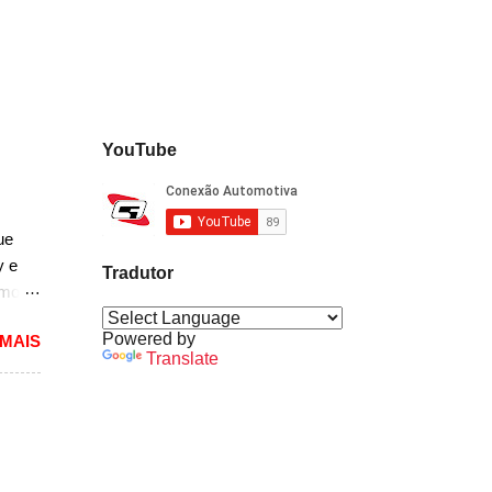
res,
tos
YouTube
ue
y e
Tradutor
rmos
Powered by
 MAIS
lou as
Translate
 mais
pacto
s de
 um
A10.