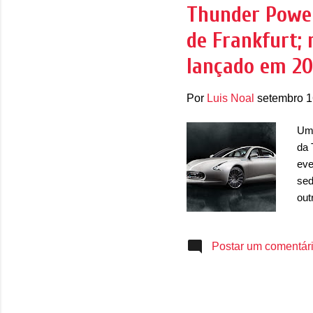
ano
Thunder Power
amp
de Frankfurt; 
adm
lançado em 20
Por
Luis Noal
setembro 1
Uma
da 
eve
sed
out
fam
amb
Postar um comentár
gra
na 
peq
ban