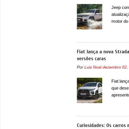
Basicame
Jeep con
bastante
atualizaç
retangula
motor do
que envo
com unid
unidades
solução d
Fiat lança a nova Strad
módulo d
versões caras
também, s
Por
Luis Noal
dezembro 02,
ventilad
confirmou
Fiat lanç
micropro
que dese
perda de 
apresent
uma nova
automáti
do motor
concorre
Curiosidades: Os carros 