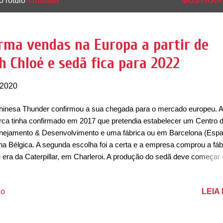
o rótulo
Thunder
MOSTRAR
rma vendas na Europa a partir de
 Chloé e sedã fica para 2022
 2020
hinesa Thunder confirmou a sua chegada para o mercado europeu. A
ca tinha confirmado em 2017 que pretendia estabelecer um Centro 
nejamento & Desenvolvimento e uma fábrica ou em Barcelona (Esp
na Bélgica. A segunda escolha foi a certa e a empresa comprou a fáb
 era da Caterpillar, em Charleroi. A produção do sedã deve começar
1. O primeiro carro da marca deve ser batizado de Chloé e deve se
compacto elétrico. Ele custará cerca de 15 mil euros e terá uma bate
LEIA
io
50kWh, capaz de oferecer uma autonomia de 300km no ciclo WLTP.
rdo com a Thunder, o pequeno já possui uma fila de espera de 15 mi
idos. Outro modelo, antecipado como Power Sedan Concept, que se