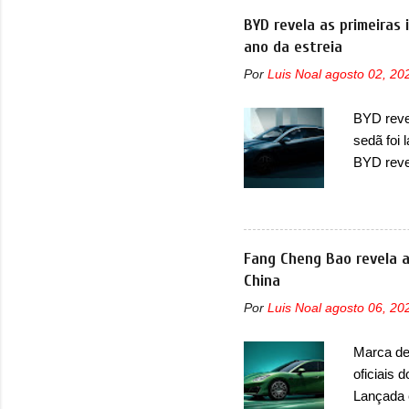
ser vend
BYD revela as primeiras
confirmo
ano da estreia
motor el
Por
Luis Noal
agosto 02, 20
uma melho
motor el
BYD revel
HBMS, LB
sedã foi
energia.
BYD reve
seus meno
Seal 06 
modelo a
traseira,
Fang Cheng Bao revela a
ainda se
China
deve ter
Por
Luis Noal
agosto 06, 20
percebe 
trazer um
Marca de 
passando 
oficiais 
placa nov
Lançada 