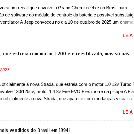
nte sendo o hatch do SUV, o A05 nasce com um design que está
voca um recall que envolve o Grand Cherokee 4xe no Brasil para
 vinculado ao SUV. Na dianteira, ele possui faróis com um desenho 
ão de software do módulo de controle da bateria e possível substitui
r, com um pequeno prolongamento para as laterais. Os faróis cont...
 ventilador A Jeep convocou no dia 10 de outubro de 2025 um cham
lve os proprietários do Grand Cherokee 4xe, em sua versão única Li
LEIA
ades de ano/modelo 2023 e 2024. A marca norte-americana diz que 
 afetadas precisam retornar a uma concessionária mais próxima par
e dois problemas. O primeiro deles será uma atualização do softwar
a, que estreia com motor T200 e é reestilizada, mas só nas
e controle da bateria (AHCP e HCP). Para alguns veículos envolvido
erá realizada a verificação e, se necessário, a substituição do moto
 2023
or HVAC (aquecimento, ventilação e ar-condicionado). A marca tamb
 que “foi identificada a possibilidade de uma sobrecarga do
a oficialmente a nova Strada, que estreia com o motor 1.0 12v Turbo 
cessador do Módulo de Controle da Bateria (BPCM), que poderá cau
nvolve 130/125cv; motor 1.4 8v Fire EVO Flex morre na picape A Fia
força motriz, requerendo a atualização do software do modulo de...
ou oficialmente a nova Strada, que aparece com mudanças visuais 
 opção de motor. Depois da picape compacta receber o câmbio
LEIA
co CVT no ano passado, a Fiat apresentou mudanças visuais e a est
 1.0 12v Turbo Flex, conhecido como T200. Praticamente sem
ntes, a Fiat Strada soube ser mutável com avanços importantes que
mais vendidos do Brasil em 1994!