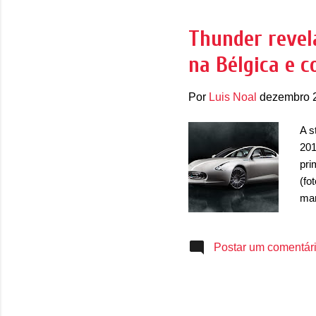
reb
O T
Thunder revel
é i
na Bélgica e 
grá
Por
Luis Noal
dezembro 
A s
201
pri
(fo
mar
de 
imp
Postar um comentár
aut
tam
(P&
dev