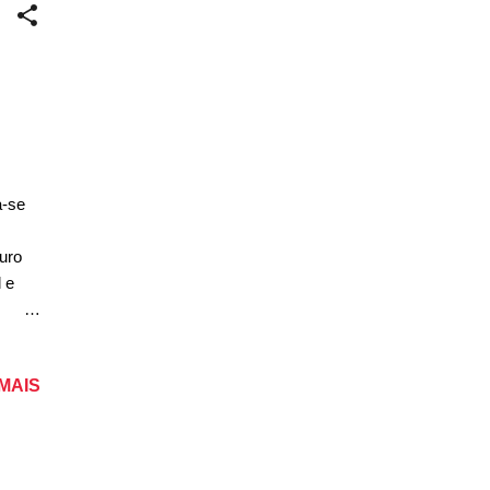
a-se
uro
 e
s
 MAIS
deira
o e um
to