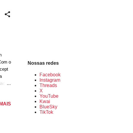
2022.
nterno
m
 Com o
Nossas redes
cept
Facebook
a
Instagram
dade
Threads
X
YouTube
o só
Kwai
 MAIS
nder
BlueSky
ento
TikTok
a
s por