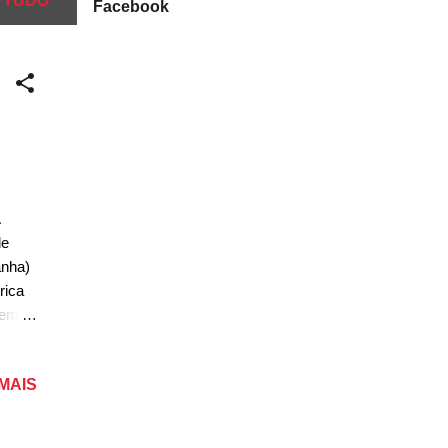
 TUDO
Facebook
de
anha)
rica
 em
r um
ria
 MAIS
 De
l
rá