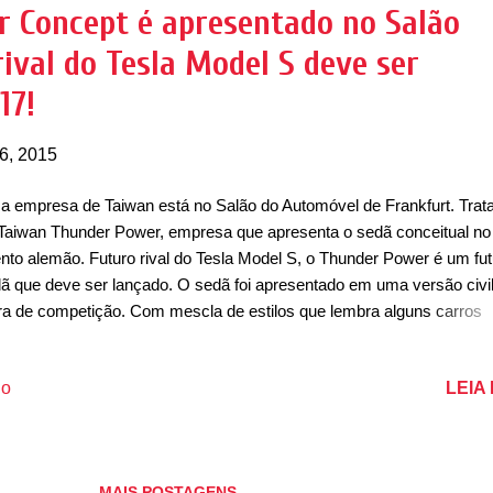
, mas provavelmente já em 2021 a unidade pode ter sua capacidade
 Concept é apresentado no Salão
liada para cerca de 30 mil unidades. Um fundo de investimento
rival do Tesla Model S deve ser
inistrado pelo governo da Valônia colocou sobre a...
17!
6, 2015
 empresa de Taiwan está no Salão do Automóvel de Frankfurt. Trat
Taiwan Thunder Power, empresa que apresenta o sedã conceitual no
nto alemão. Futuro rival do Tesla Model S, o Thunder Power é um fut
ã que deve ser lançado. O sedã foi apresentado em uma versão civil
ra de competição. Com mescla de estilos que lembra alguns carros
osos, o Thunder Power EV não é muito atraente por fora, mas seu
iente interno é interessante. No painel há um tela TFT, de proporçõe
LEIA
io
ndes, com gráficos em 3D. O acabamento interno é revestido de ma
parte superior e couro branco logo abaixo. O volante tem fundo chat
ueno console com botão para navegação fica posicionado entre os
cos dianteiros. Não há túnel central, sendo possível mudar de assen
MAIS POSTAGENS