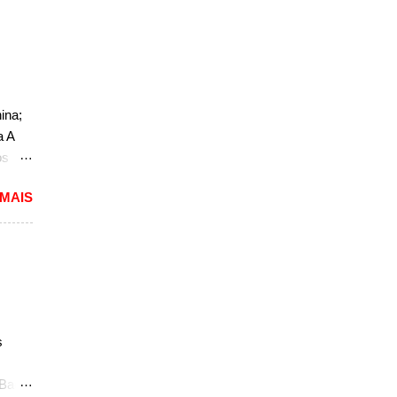
a
m novo
esenta
eles,
ina;
de
a A
os
do
 MAIS
o. O
a, mas
não
r, se
a a
sedã,
s
ra a
 Bao