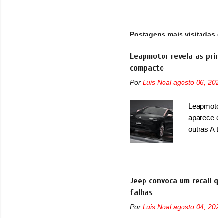
com
sen
aut
Postagens mais visitadas 
alc
Leapmotor revela as pri
compacto
Por
Luis Noal
agosto 06, 20
Leapmotor
aparece 
outras A
de portfó
modelo c
primeira
esportiva
Jeep convoca um recall 
elétrico
falhas
compacto
Por
Luis Noal
agosto 04, 20
design j