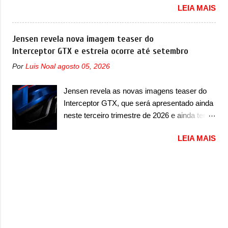
apresentou com o Sterrato, mas com um
LEIA MAIS
24 de outubro de 2025 que envolve os
design ainda mais Mad Max – algo
proprietários da Strada no Brasil. O chamado
característico da Rezvani. Junto com as
envolve unidades com ano/modelo 2026 da
Jensen revela nova imagem teaser do
imagens, a marca já confirmou que o Dune
picape compacta e envolve todas as versões
Interceptor GTX e estreia ocorre até setembro
será um carro muito exclusivo. Ao todo,
com este ano/modelo. A marca fala que as
serão apenas sete unidades produzidas...
Por
Luis Noal
agosto 05, 2026
unidades afetadas precisam retornar a uma
para todo mundo, ou seja, limitado demais.
concessionária para solucionar uma falha no
Ele será equipado com um motor V10
Jensen revela as novas imagens teaser do
airbag do motorista, que precisará ser
Supercharger capaz de desenvolver cerca de
Interceptor GTX, que será apresentado ainda
substituído porque pode ter sido produzido de
800cv que separou a performance exótica da
neste terceiro trimestre de 2026 e ainda terá
forma errada. O serviço já pode ser
aventura i...
uma versão destinada para as pistas A
solucionado em uma concessionária da
LEIA MAIS
Jensen International Automotive (abreviação
marca, sem custo. Em comunicado, a Fiat
de JIA) apresentou uma nova imagem teaser
disse que “foi identificada a possibilidade de
que mostra como será o Interceptor GTX, o
haver inconsistência no processo de
esportivo que recolocará a marca no
fabricação da bolsa Airbag lado motorista
mercado. O granturismo (GT) apareceu em
que, em caso de colisão que demande a sua
uma nova imagem de traseira, onde ele
deflagração, poderá levar a falha na dinâmica
aparece o para-choque traseiro. A marca
de sua abertura, potencializando a ocorrência
ainda confirmou que o esportivo será