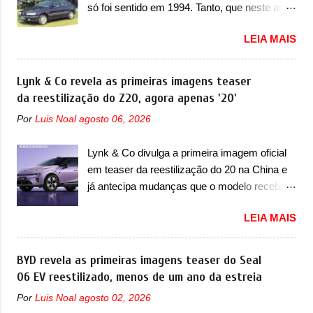
só foi sentido em 1994. Tanto, que neste ano,
nunca conseguiu acompanhar e agora ela
possuem 9 carros inéditos nesse segmento,
abre uma distância ainda maior com a
LEIA MAIS
ao começar pelo Chevrolet Corsa, o mais
chegada do motor T200, que estreou nos
destacado deles no ranking que perdurou no
irmãos Pulse e Fastback. "A Fiat Strada é
nosso mercado até início de 2012 e com
Lynk & Co revela as primeiras imagens teaser
mais do que uma picape, é uma verdadeira
certeza foi um grandioso lançamento da
da reestilização do Z20, agora apenas '20'
revolução no mercado automotivo. Há alguns
Chevrolet que assustou a concorrência.
anos era improvável pensar que uma picape
Por
Luis Noal
agosto 06, 2026
Nesse ano também era lançada a nova
chagaria ao topo do mercado brasileiro, algo
geração do Volkswagen Gol que depois de 14
que só a Strada fez. Mais do que isso: ela é a
Lynk & Co divulga a primeira imagem oficial
anos ganhava uma nova geração feita do
prova viva que time que está ganhando se
em teaser da reestilização do 20 na China e
zero, apelidada de "Bolinha" por suas formas
mexe sim. Ao longo da sua história, ela...
já antecipa mudanças que o modelo receberá
arredondadas. Além do Gol, outro
em sua dianteira A Lynk & Co confirmou que
Volkswagen fazia sua estréia no mercado.
LEIA MAIS
vai apresentar na China as primeiras
Era o Pointer, versão hatchback do Logus
mudanças para o Z20, um misto de hatch
que chegava depois de um ano de atraso. A
com SUV que é vendido no mercado chinês
BYD revela as primeiras imagens teaser do Seal
invasão de 1994 foi marcava pelos
desde o lançamento, em 2024. Agora, o
06 EV reestilizado, menos de um ano da estreia
franceses, alemães, japoneses e coreanos
modelo passará por sua primeira mudança
que chegaram arrancando corações em
Por
Luis Noal
agosto 02, 2026
visual e também mudará de nome. Vendido
nosso mercado. Os importados que mais se