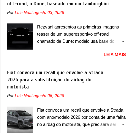
com uma pegada mais off-road. E isso
off-road, o Dune, baseado em um Lamborghini
para-choque na dianteira. Ele passa a trazer
funcionou muito bem com o lançamento dos
um vinco horizontal mais destacado que
Por
Luis Noal
agosto 03, 2026
modelos Bao 5 e Bao 8, além do Tai 3 e Tai 7.
atravessa toda a dianteira do sedã, passando
Agora, a marca confirmou que vai entrar de
logo abaixo do logotipo e dos faróis. Ele ainda
Rezvani apresentou as primeiras imagens
vez no segmento de... sedãs. Antecipado por
possui um espaço para a placa novo abaixo
teaser de um superesportivo off-road
imagens teaser, o Formula S será o primeiro
do vinco e uma nova entrada de ar inferio...
chamado de Dune; modelo usa base do
três volumes da Fang Cheng Bao, que
Lamborghini Urus e proposta do Sterrato A
parece se perder na sua identidade com a
LEIA MAIS
Rezvani apresentou as primeiras imagens
Denza. Até o momento, a marca divulgou
teaser de um novo superesportivo que vai
algumas imagens externas e informações
oferecer aos seus consumidores. Trata-se do
Fiat convoca um recall que envolve a Strada
sobre o sedã, que terá seu lançamento ainda
Dune, um cupê superesportivo que terá uma
2026 para a substituição do airbag do
neste ano de 2026. Em termos de design, o
proposta off-road assim como outros
motorista
Formula S segue basicamente as mesmas
esportivos recentemente tiveram, como o
linhas do conceito que o antecipou no Salão
Por
Luis Noal
agosto 06, 2026
Porsche 911 Dakar e o... Lamborghini
de Pequim, que aconteceu no primeiro
Huracán Sterrato. E o modelo italiano tem
semestre. Na dianteira, o sedã conta com
Fiat convoca um recall que envolve a Strada
grande parte no desenvolvimento do Dune.
faróis mais quadrados e compactos, com
com ano/modelo 2026 por conta de uma falha
Baseado no Huracán, o Dune nasce com
luzes ...
no airbag do motorista, que precisará ser
uma proposta similar ao que a marca
substituído A Fiat convocou um recall no dia