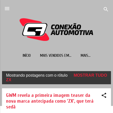
Pular para o conteúdo principal
INÍCIO
MAIS VENDIDOS EM...
MAIS…
Mostrando postagens com o rótulo
MOSTRAR TUDO
P
ZX
o
s
GWM revela a primeira imagem teaser da
t
nova marca antecipada como 'ZX', que terá
sedã
a