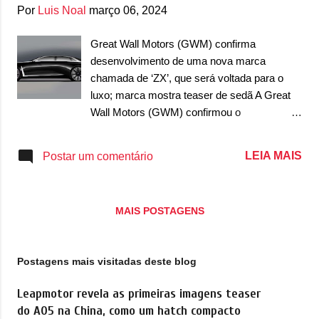
g
Por
Luis Noal
março 06, 2024
e
n
Great Wall Motors (GWM) confirma
desenvolvimento de uma nova marca
s
chamada de ‘ZX’, que será voltada para o
luxo; marca mostra teaser de sedã A Great
Wall Motors (GWM) confirmou o
desenvolvimento de uma nova marca ao
time que vai se unir às demais Haval, Ora,
LEIA MAIS
Postar um comentário
Tank, Poer e Wey. Chamada provisoriamente
de ‘ZX’, a marca deve mirar no segmento de
alto luxo e apresentou a primeira teaser do
MAIS POSTAGENS
seu primeiro carro, que será um sedã de
porte bem grande e com foco para mirar nos
interessados em sedãs como Bentley Flying
Postagens mais visitadas deste blog
Spur, Rolls-Royce Ghost, Mercedes-
Maybach Classe S, Audi A8, BMW Série 7 e
Leapmotor revela as primeiras imagens teaser
alguns sedãs da Hongqi, que tem essa
do A05 na China, como um hatch compacto
mesma pegada. Esse será o retorno da