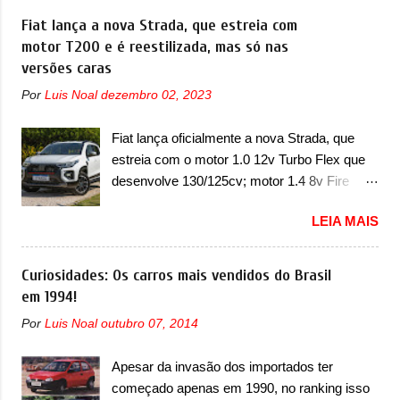
EX2. Visualmente, o A05 conta com um
Grand Cherokee 4xe, em sua versão única
Fiat lança a nova Strada, que estreia com
design já visto por outros modelos da marca,
Limited, com unidades de ano/modelo 2023 e
motor T200 e é reestilizada, mas só nas
em especial do SUV compacto A10.
2024. A marca norte-americana diz que as
versões caras
Basicamente sendo o hatch do SUV, o A05
unidades afetadas precisam retornar a uma
nasce com um design que está bastante
Por
Luis Noal
dezembro 02, 2023
concessionária mais próxima para a solução
vinculado ao SUV. Na dianteira, ele possui
de dois problemas. O primeiro deles será
faróis com um desenho mais retangular, com
Fiat lança oficialmente a nova Strada, que
uma atualização do software do módulo de
um pequeno prolongamento para as laterais.
estreia com o motor 1.0 12v Turbo Flex que
controle da bateria (AHCP e HCP). Para
Os faróis cont...
desenvolve 130/125cv; motor 1.4 8v Fire
alguns veículos envolvidos, também, será
EVO Flex morre na picape A Fiat apresentou
realizada a verificação e, se necessário, a
LEIA MAIS
oficialmente a nova Strada, que aparece com
substituição do motor do ventilador HVAC
mudanças visuais e com uma nova opção de
(aquecimento, ventilação e ar-condicionado).
motor. Depois da picape compacta receber o
Curiosidades: Os carros mais vendidos do Brasil
A marca também confirmou que “foi
câmbio automático CVT no ano passado, a
em 1994!
identificada a possibilidade de uma
Fiat apresentou mudanças visuais e a estreia
sobrecarga do microprocessador do Módulo
Por
Luis Noal
outubro 07, 2014
do motor 1.0 12v Turbo Flex, conhecido
de Controle da Bateria (BPCM), que poderá
como T200. Praticamente sem concorrentes,
causar a perda de força motriz, requerendo a
Apesar da invasão dos importados ter
a Fiat Strada soube ser mutável com
atualização do software do modulo de...
começado apenas em 1990, no ranking isso
avanços importantes que a concorrência