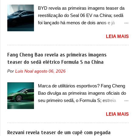
na Europa como 02 e Z20 na China, o elétrico
destacaram nas vendas em 1994 foram o
BYD revela as primeiras imagens teaser da
passará a ser vendido na China apenas
Renault R19 que vinha em 3 versões de
reestilização do Seal 06 EV na China; sedã
como ‘20’. Junto das mudanças visuais, a
carroceria, sendo duas do hatch e o sedan, a
foi lançado há menos de dois anos e já
marca confirmou que ele pode ser um dos
famosa Kia Besta, o Vol...
receberá a sua primeira mudança A BYD
primeiros produtos da empresa a usar um
LEIA MAIS
revelou as primeiras imagens teaser de uma
novo motor elétrico. Chamado de ’16 em 1’,
mudança visual para um dos seus menores
também chamado de Thunder, ele apresenta
sedãs elétricos na China, pertencente à linha
Fang Cheng Bao revela as primeiras imagens
uma melhoria de eficiência térmica e integra
Ocean. Trata-se do Seal 06 EV, lançado no
teaser do sedã elétrico Formula S na China
12 elementos de hardware. Entre eles, motor
segundo semestre de 2025. Sim, há menos
elétrico, controlador de motor, redutor,
Por
Luis Noal
agosto 06, 2026
de um ano. O modelo agora passará a ser
conversor CC-CC, OBC, PDU, HBMS,
vendido com mudanças visuais na dianteira e
LBMS, VCU, TMS, controle ativo de pré-
Marca de utilitários esportivos? Fang Cheng
na traseira, que vão atualizá-los para a
carga e gateway de domínio de energia. Há
Bao divulga as primeiras imagens oficiais do
identidade visual mais moderna da marca,
mais quatro recursos de software como
seu primeiro sedã, o Formula S; estreia
mas ainda sem motivos para que essa
gerenciamento...
acontece ainda em 2026 Lançada em 2023
mudança já seja tão recente assim (o que
LEIA MAIS
como uma marca com utilitários esportivos, a
não deve ter agradado em nada os primeiros
Fang Cheng Bao nasceu como uma empresa
consumidores). Pelas imagens teaser, se
voltada a desenvolver utilitários esportivos
Rezvani revela teaser de um cupê com pegada
percebe que o sedã contará com um novo