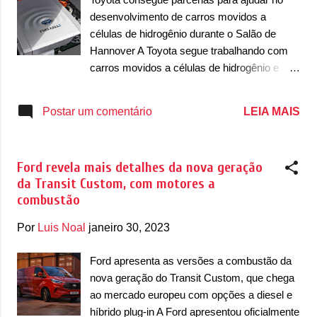
Visualmente, as mudanças entre as versões
desenvolvimento de carros movidos a
a combustão e a elétrica são mínimas. Na
células de hidrogênio durante o Salão de
dianteira, a marca traz uma grade dianteira
Hannover A Toyota segue trabalhando com
com três barras em azul, que identificam a
carros movidos a células de hidrogênio e
versão elétrica. Ao centro da grade, está o
junto da Honda, puxaram o desenvolvimento
bocal de recarga das baterias, que se abre
deste tipo de motor em outras marcas, como
LEIA MAIS
Postar um comentário
para a direita. E só. Nas laterais, as
a Hyundai e mais recentemente, a BMW. E
novidades ficam restritas a um acabamento
nem sempre puxar a fila de uma tecnologia é
no para-...
algo fácil. E nisso a Toyota tem experiência o
Ford revela mais detalhes da nova geração
suficiente, vide com os carros híbridos, por
da Transit Custom, com motores a
exemplo. Agora com os carros a células de
combustão
hidrogênio, a marca parece estar ganhando
apoio de outras empresas. De acordo com
Por
Luis Noal
janeiro 30, 2023
informações, carros movidos a hidrogênio
tem se tornando opções mais viáveis que
Ford apresenta as versões a combustão da
carros elétricos em alguns países, onde a
nova geração do Transit Custom, que chega
infraestrutura dos carros elétricos ainda é
ao mercado europeu com opções a diesel e
cara e precisaria de um largo investimento
híbrido plug-in A Ford apresentou oficialmente