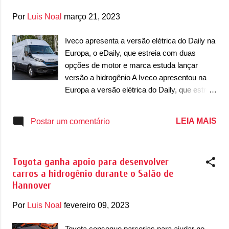
g
e
Por
Luis Noal
março 21, 2023
n
Iveco apresenta a versão elétrica do Daily na
s
Europa, o eDaily, que estreia com duas
opções de motor e marca estuda lançar
versão a hidrogênio A Iveco apresentou na
Europa a versão elétrica do Daily, que estreia
como eDaily. O modelo foi apresentado com
a reestilização que recebemos no ano
LEIA MAIS
Postar um comentário
passado e que se distingue da versão a
combustão por poucos detalhes. A versão
elétrica desembarca apenas para as
Toyota ganha apoio para desenvolver
carrocerias Furgão e Chassi e ele se
carros a hidrogênio durante o Salão de
destaca por trazer o novo logotipo da Iveco.
Hannover
O eDaily se torna o primeiro veículo da
marca com a nova grafia do logotipo, que fica
Por
Luis Noal
fevereiro 09, 2023
com letras mais finas e quer focar
justamente neste processo de eletrificação.
Toyota consegue parcerias para ajudar no