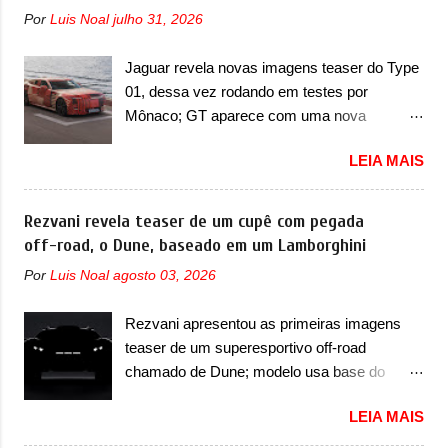
lugares, que ficará posicionada abaixo da
possuem projetores em LED e uma parte
Por
Luis Noal
julho 31, 2026
configuração de lançamento do SUV, de seis
superior com luzes diurnas (DRL) em LED
lugares, dispostos em três filas de bancos
na parte superior dos faróis. Essas luzes se
Jaguar revela novas imagens teaser do Type
(2+2+2). Agora, o maior SUV da marca será
conectam entre si por meio de uma barra em
01, dessa vez rodando em testes por
vendido com uma configuração padrão, de
LED que passa abaixo da barra prateada que
Mônaco; GT aparece com uma nova
cinco lugares (2+3), que entrou em regime de
aparece na parte sup...
camuflagem em tom vermelho A Jaguar
pré-venda na China, indicando seu
LEIA MAIS
apresentou as novas imagens teaser do Type
lançamento para breve. Além disso, a marca
01 em testes pelas ruas de Mônaco. O
divulgou as primeiras imagens do interior
modelo continua rodando em testes e chegou
Rezvani revela teaser de um cupê com pegada
com a nova configuração. A principal
no principado para o E-Prix de Fórmula E,
off-road, o Dune, baseado em um Lamborghini
mudança fica por conta da segunda fila de
como apoio a equipe da Jaguar na
bancos, que perde as poltronas individuais
Por
Luis Noal
agosto 03, 2026
competição. O elétrico aproveitou para
por bancos mais convencionais, de três
passar por uma série de localidades da
lugares. Ao mesmo tempo, o SUV possui um
Rezvani apresentou as primeiras imagens
cidade-estado como a Sainte-Dévote, Praça
assento do meio que pode reclinar e nele
teaser de um superesportivo off-road
do Cassino e La Rascasse. Para ir a
existe dois espaços de recarga por indução
chamado de Dune; modelo usa base do
Mônaco, a marca inglesa apresentou uma
para smartphones...
Lamborghini Urus e proposta do Sterrato A
nova camuflagem ao elétrico que representa
LEIA MAIS
Rezvani apresentou as primeiras imagens
uma interpretação artística com o combinado
teaser de um novo superesportivo que vai