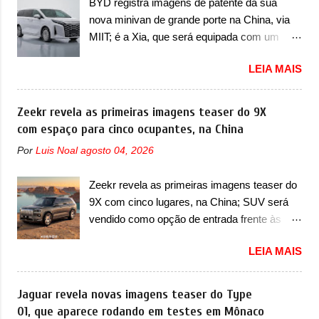
BYD registra imagens de patente da sua
identidade visual mais moderna da marca,
mexe sim. Ao longo da sua história, ela...
nova minivan de grande porte na China, via
mas ainda sem motivos para que essa
MIIT; é a Xia, que será equipada com um
mudança já seja tão recente assim (o que
motor híbrido plug-in A BYD registrou as
não deve ter agradado em nada os primeiros
LEIA MAIS
primeiras imagens de patente de uma nova
consumidores). Pelas imagens teaser, se
minivan, na China. Registradas no Ministério
percebe que o sedã contará com um novo
da Indústria e Tecnologia da Informação, o
Zeekr revela as primeiras imagens teaser do 9X
para-choque na dianteira. Ele passa a trazer
MIIT, a BYD Xia é uma nova minivan que a
com espaço para cinco ocupantes, na China
um vinco horizontal mais destacado que
marca chinesa apresentará aos
atravessa toda a dianteira do sedã, passando
Por
Luis Noal
agosto 04, 2026
consumidores chineses para além da
logo abaixo do logotipo e dos faróis. Ele ainda
minivan conhecida como Song Max.
possui um espaço para a placa novo abaixo
Zeekr revela as primeiras imagens teaser do
Equipada com um motor híbrido plug-in
do vinco e uma nova entrada de ar inferio...
9X com cinco lugares, na China; SUV será
(PHEV), a nova minivan vai colocar a marca
vendido como opção de entrada frente às
para concorrer com uma série de outras
versões de seis lugares A Zeekr confirmou o
minivans de porte similar, visto que por lá o
LEIA MAIS
lançamento de uma configuração mais
segmento ainda continua bastante vivo (e
simples para os interessados no 9X, na
com várias opções). Em termos de design, a
China. O SUV topo de linha da marca poderá
Jaguar revela novas imagens teaser do Type
Xia se destaca por trazer uma dianteira com
ser vendido com uma opção de cinco
01, que aparece rodando em testes em Mônaco
faróis retangulares e inclinados. Os faróis