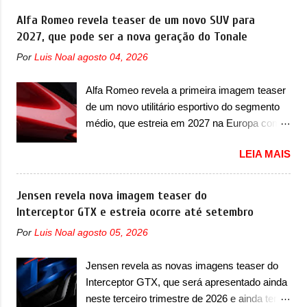
de traços monolíticos retos e circulares. O
oferecer aos seus consumidores. Trata-se do
Alfa Romeo revela teaser de um novo SUV para
desenvolvimento do modelo ainda continua
Dune, um cupê superesportivo que terá uma
2027, que pode ser a nova geração do Tonale
acontecendo e a marca fala que, em relação
proposta off-road assim como outros
ao I-Pace (primeiro elétrico da Jaguar), o
Por
Luis Noal
agosto 04, 2026
esportivos recentemente tiveram, como o
Type 01 ganhou uma série de
Porsche 911 Dakar e o... Lamborghini
aprimoramentos pelas tecnologias
Alfa Romeo revela a primeira imagem teaser
Huracán Sterrato. E o modelo italiano tem
comprovadas nas pistas pela equipe campeã
de um novo utilitário esportivo do segmento
grande parte no desenvolvimento do Dune.
mundial de carros elétricos. A marca
médio, que estreia em 2027 na Europa com
Baseado no Huracán, o Dune nasce com
comentou que o novo carro elétrico da marca
plataforma STLA Medium A Alfa Romeo
uma proposta similar ao que a marca
terá inversores ...
LEIA MAIS
revelou a primeira imagem teaser de um
apresentou com o Sterrato, mas com um
novo utilitário esportivo da marca italiana,
design ainda mais Mad Max – algo
previsto para ser lançado em meados de
Jensen revela nova imagem teaser do
característico da Rezvani. Junto com as
2027. O novo modelo não tem nome ou se é
Interceptor GTX e estreia ocorre até setembro
imagens, a marca já confirmou que o Dune
uma nova geração de um modelo existente, o
será um carro muito exclusivo. Ao todo,
Por
Luis Noal
agosto 05, 2026
que poderia acontecer. Sabe-se apenas que
serão apenas sete unidades produzidas...
o novo modelo em questão é um SUV do
para todo mundo, ou seja, limitado demais.
Jensen revela as novas imagens teaser do
porte médio (C) e que seu lançamento foi
Ele será equipado com um motor V10
Interceptor GTX, que será apresentado ainda
confirmado durante a Mesa Redonda
Supercharger capaz de desenvolver cerca de
neste terceiro trimestre de 2026 e ainda terá
Nacional da Indústria Automotiva, organizada