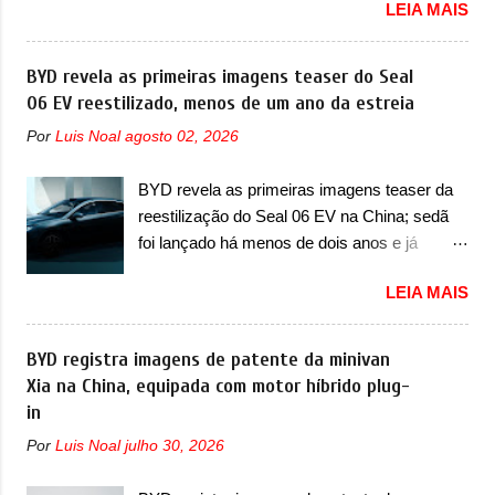
LEIA MAIS
oficialmente a nova Strada, que aparece com
substituição do motor do ventilador HVAC
mudanças visuais e com uma nova opção de
(aquecimento, ventilação e ar-condicionado).
motor. Depois da picape compacta receber o
BYD revela as primeiras imagens teaser do Seal
A marca também confirmou que “foi
câmbio automático CVT no ano passado, a
06 EV reestilizado, menos de um ano da estreia
identificada a possibilidade de uma
Fiat apresentou mudanças visuais e a estreia
sobrecarga do microprocessador do Módulo
Por
Luis Noal
agosto 02, 2026
do motor 1.0 12v Turbo Flex, conhecido
de Controle da Bateria (BPCM), que poderá
como T200. Praticamente sem concorrentes,
causar a perda de força motriz, requerendo a
BYD revela as primeiras imagens teaser da
a Fiat Strada soube ser mutável com
atualização do software do modulo de...
reestilização do Seal 06 EV na China; sedã
avanços importantes que a concorrência
foi lançado há menos de dois anos e já
nunca conseguiu acompanhar e agora ela
receberá a sua primeira mudança A BYD
abre uma distância ainda maior com a
LEIA MAIS
revelou as primeiras imagens teaser de uma
chegada do motor T200, que estreou nos
mudança visual para um dos seus menores
irmãos Pulse e Fastback. "A Fiat Strada é
sedãs elétricos na China, pertencente à linha
BYD registra imagens de patente da minivan
mais do que uma picape, é uma verdadeira
Ocean. Trata-se do Seal 06 EV, lançado no
Xia na China, equipada com motor híbrido plug-
revolução no mercado automotivo. Há alguns
segundo semestre de 2025. Sim, há menos
in
anos era improvável pensar que uma picape
de um ano. O modelo agora passará a ser
chagaria ao topo do mercado brasileiro, algo
Por
Luis Noal
julho 30, 2026
vendido com mudanças visuais na dianteira e
que só a Strada fez. Mais do que isso: ela é a
na traseira, que vão atualizá-los para a
prova viva que time que está ganhando se