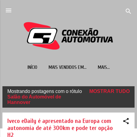
Pular para o conteúdo principal
INÍCIO
MAIS VENDIDOS EM...
MAIS…
Mostrando postagens com o rótulo
MOSTRAR TUDO
P
Salão do Automóvel de
Hannover
o
s
Iveco eDaily é apresentado na Europa com
t
autonomia de até 300km e pode ter opção
a
H2