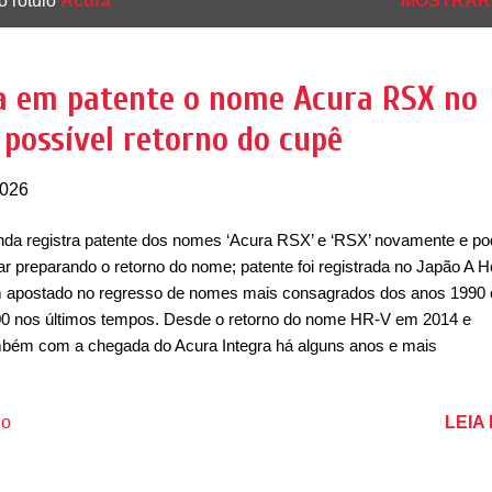
o rótulo
Acura
MOSTRAR
a em patente o nome Acura RSX no
 possível retorno do cupê
2026
da registra patente dos nomes ‘Acura RSX’ e ‘RSX’ novamente e po
ar preparando o retorno do nome; patente foi registrada no Japão A 
 apostado no regresso de nomes mais consagrados dos anos 1990 
0 nos últimos tempos. Desde o retorno do nome HR-V em 2014 e
bém com a chegada do Acura Integra há alguns anos e mais
entemente com a vinda do Honda Prelude novamente, a marca japo
ece apostar na nostalgia para seu novo portfólio. Tanto, que registro
LEIA
io
ente no Japão, os nomes ‘Acura RSX’ e ‘RSX’, indicando que o nom
ueno cupê esportivo pode estar retornando ao catálogo da Acura.
istrado no Japan Patent Office (JPO) no dia 7 de outubro de 2024 (v