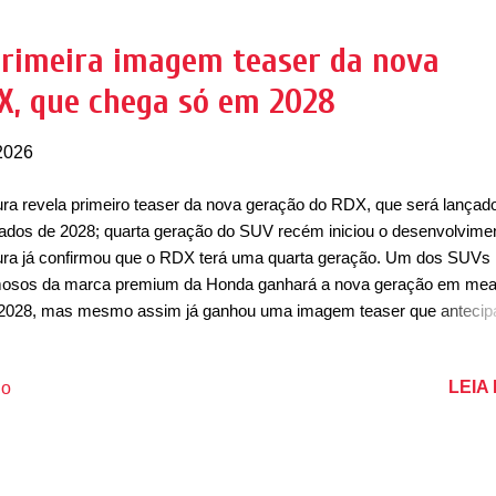
gem mais abaixo), de acordo com site Auto Guide , o nome pode ind
gada de um novo esportivo compacto, algo que a Acura hoje não po
primeira imagem teaser da nova
s. O registro do nome também pode estar relacionado com um novo
X, que chega só em 2028
duto, até porque já vimos muitos nomes consagrados se transforma
outros mod...
2026
ra revela primeiro teaser da nova geração do RDX, que será lança
dos de 2028; quarta geração do SUV recém iniciou o desenvolvime
ra já confirmou que o RDX terá uma quarta geração. Um dos SUVs
osos da marca premium da Honda ganhará a nova geração em me
2028, mas mesmo assim já ganhou uma imagem teaser que antecip
a nova geração. De acordo com as primeiras informações, o modelo
ões de motor híbrido e elétrico, marcando um processo de eletrifica
LEIA
io
se que total do modelo. O RDX Hybrid deve contar com uma nova
ação de motores a combustão, com um conjunto a gasolina. A marc
da confirmou que o RDX viverá um breve hiato. O modelo atual deve
xar de ser produzido ainda em 2026. Atualmente, o modelo é fabrica