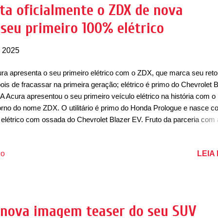
rica de East Liberty, em Ohio, nos Estados Unidos, sendo produzido 
ta oficialmente o ZDX de nova
Acura MDX. "Por quase duas décadas, o RDX tem sido um dos mod
seu primeiro 100% elétrico
ra mais populares, então é apropriado que a próxima quarta geração
, 2025
ra apresenta o seu primeiro elétrico com o ZDX, que marca seu reto
ois de fracassar na primeira geração; elétrico é primo do Chevrolet 
A Acura apresentou o seu primeiro veículo elétrico na história com o
orno do nome ZDX. O utilitário é primo do Honda Prologue e nasce 
elétrico com ossada do Chevrolet Blazer EV. Fruto da parceria com 
da Group com a General Motors, o Acura ZDX nasce como o primei
trico da marca e chega na América do Norte com promessa de trazer
LEIA
io
trificação a outros produtos da marca. Para isso, ele aposta em uma
ânica de até 507cv para conquistar os consumidores. Mas antes di
os falar sobre o design do novo modelo da Acura. Apesar de ser fru
 parceria com a GM, o ZDX possui uma carroceria totalmente des
os designers da Acura. Revelado durante o Monterrey Car Week, o 
 nova imagem teaser do seu SUV
sui faróis horizontais e afilados que ficam maiores nas extremidade