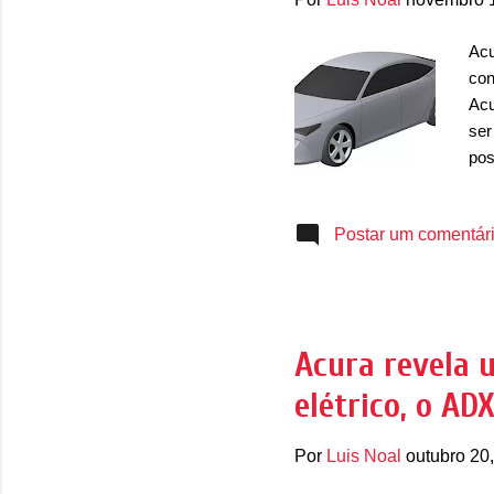
Acu
con
Acu
ser
pos
um 
par
Postar um comentár
se 
pot
202
nov
tri
Acura revela 
(DR
elétrico, o AD
con
pos
Por
Luis Noal
outubro 20