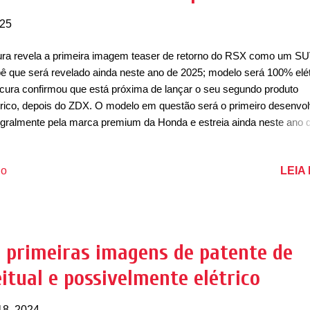
duzido na Honda...
025
ra revela a primeira imagem teaser de retorno do RSX como um S
ê que será revelado ainda neste ano de 2025; modelo será 100% elét
cura confirmou que está próxima de lançar o seu segundo produto
trico, depois do ZDX. O modelo em questão será o primeiro desenvol
egralmente pela marca premium da Honda e estreia ainda neste ano 
5. A primeira imagem teaser mostra um SUV cupê que será batizad
, resgatando o nome de um cupê vendido entre 2002 e 2006 pela m
LEIA
io
eado no Performance EV Concept, o novo RSX será o primeiro cria
tir de uma nova plataforma específica de elétricos e feita pela Honda.
bém marca a estreia do sistema ASIMO OS, que foi antecipado no ú
. Com produção já confirmada na fábrica Honda EV Hub em Ohio, 
ados Unidos, ele estreia no segundo semestre deste ano. Antes diss
a primeiras imagens de patente de
ra revelou a imagem acima chamada de RSX Prototype. Os testes 
itual e possivelmente elétrico
envolvimento em condições reais para o RSX começaram no último 
18, 2024