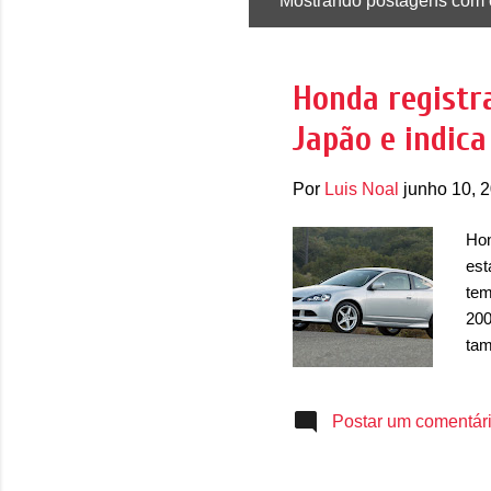
Mostrando postagens com 
P
o
s
Honda registr
t
Japão e indica
a
g
Por
Luis Noal
junho 10, 
e
n
Hon
s
est
tem
200
tam
rec
par
Postar um comentár
pat
peq
Reg