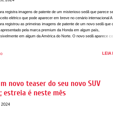
ra registra imagens de patente de um misterioso sedã que parece s
ceito elétrico que pode aparecer em breve no cenário internacional A
ra registrou as primeiras imagens de patente de um novo sedã que 
 apresentado pela marca premium da Honda em algum país,
sivelmente em algum da América do Norte. O novo sedã aparece c
desenho que remete bastante a um modelo elétrico e tem um desig
ece ser de um conceito. O sedã possui um porte do TLX, mas ainda
LEIA
io
tem informações se ele mesmo vai ser um conceito que antecipa um
encial sucessor – apesar de uma possível nova geração surja no pó
5. Em termos de design, o conceitual sedã elétrico aparece com um
a identidade visual que traz os faróis afilados com um desenho mais
angular que se conectam entre si por meio de uma barra com luzes d
um novo teaser do seu novo SUV
L) em LED. A grade dianteira remete bastante que estamos diante 
X; estreia é neste mês
ceito elétrico por conta de a grade não ter bordas e ser fechada. Ele
sui ...
, 2024