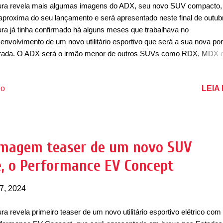
ra revela mais algumas imagens do ADX, seu novo SUV compacto,
aproxima do seu lançamento e será apresentado neste final de outub
ra já tinha confirmado há alguns meses que trabalhava no
envolvimento de um novo utilitário esportivo que será a sua nova por
rada. O ADX será o irmão menor de outros SUVs como RDX, MDX 
. A proposta da marca premium da Honda é concorrer com outros
mpactos premium como Audi Q3, BMW X1, Mercedes-Benz GLA, Le
LEIA
io
 Mini Countryman e Volvo XC40. Em novas imagens teaser, a marc
ecipou a novidade de traseira e revelou mais detalhes do seu interior.
íssimo Acura ADX é outro modelo empolgante posicionado na porta 
rada da nossa linha, atraindo uma nova geração de compradores par
ca Acura. Quando nosso novo Acura ADX chegar aos showrooms 
imagem teaser de um novo SUV
cessionárias, ele fortalecerá uma linha excepcional de SUVs premi
ê, o Performance EV Concept
 já inclui o popular RDX, o campeão de vendas MDX e o totalmente
trico ZDX.", ...
7, 2024
ra revela primeiro teaser de um novo utilitário esportivo elétrico com