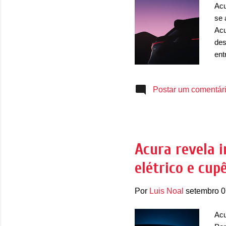
Acu
se 
Acu
des
ent
ZDX
co
Postar um comentár
UX,
ant
nov
ent
mar
Acura revela 
con
elétrico e cup
que
elé
Por
Luis Noal
setembro 0
Acu