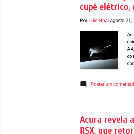
cupê elétrico,
far
Por
Luis Noal
agosto 21,
Acu
est
A A
do 
con
pro
de 
Postar um comentár
mod
de 
de 
Hon
esp
Acura revela 
sis
RSX, que reto
Alé