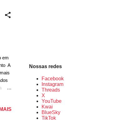
icar a
ssui
ndo
do em
nto A
Nossas redes
 mais
Facebook
ados
Instagram
a
Threads
 terá
X
YouTube
ção
Kwai
 MAIS
BlueSky
a
TikTok
do na