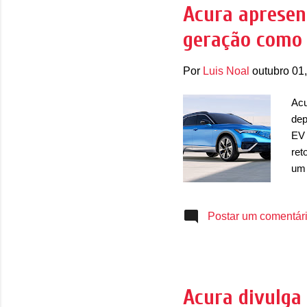
fáb
Acura apresen
do 
geração como 
Acu
R...
Por
Luis Noal
outubro 01
Acu
dep
EV 
ret
um 
Hon
elé
Postar um comentár
ele
mec
vam
uma
pel
Acura divulga
pos