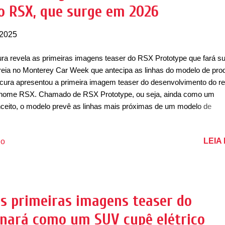
 o RSX, que surge em 2026
óis possuem a assinatura de luzes diurnas (DRL) em L...
 2025
ra revela as primeiras imagens teaser do RSX Prototype que fará s
reia no Monterey Car Week que antecipa as linhas do modelo de pr
cura apresentou a primeira imagem teaser do desenvolvimento do re
nome RSX. Chamado de RSX Prototype, ou seja, ainda como um
ceito, o modelo prevê as linhas mais próximas de um modelo de
dução. O SUV cupê marcará o retorno do nome depois de quase 20
ausência, mas volta como um SUV cupê e não mais como um cupê
LEIA
io
elo será mais um veículo elétrico da Acura depois do ZDX e a previ
lançamento do modelo de produção é para meados do segundo sem
2026. Na América do Norte, o Acura RSX será o primeiro produto da
da Group a contar com a nova plataforma modular desenvolvida
ecialmente para modelos elétricos e também marca a estreia de um
as primeiras imagens teaser do
tema operacional próprio chamado de ASIMO OS, revelado no CES 
rnará como um SUV cupê elétrico
m da base e do sistema operacional, o RSX será o primeiro elétrico 