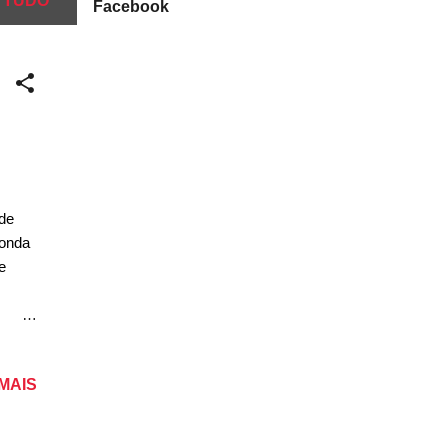
 TUDO
Facebook
de
Honda
e
nesa
u, em
 MAIS
e do
eja a