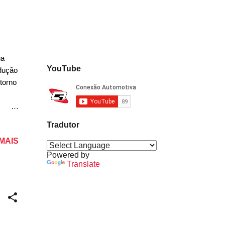
ua
YouTube
odução
torno
 anos
Tradutor
. O
 MAIS
são
estre
Powered by
Translate
 novo
2025.
a ser