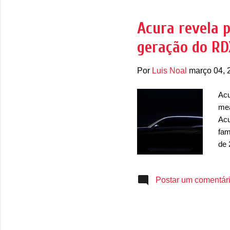
ima
che
Acura revela 
mai
geração do RD
pro
em 
Por
Luis Noal
março 04, 
Acu
mea
Acu
fam
de 
ess
opç
Postar um comentár
qua
ger
ain
dei