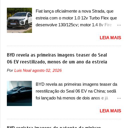
destacaram nas vendas em 1994 foram o
de dois problemas. O primeiro deles será
Renault R19 que vinha em 3 versões de
Fiat lança oficialmente a nova Strada, que
uma atualização do software do módulo de
carroceria, sendo duas do hatch e o sedan, a
estreia com o motor 1.0 12v Turbo Flex que
controle da bateria (AHCP e HCP). Para
famosa Kia Besta, o Vol...
desenvolve 130/125cv; motor 1.4 8v Fire
alguns veículos envolvidos, também, será
EVO Flex morre na picape A Fiat apresentou
realizada a verificação e, se necessário, a
LEIA MAIS
oficialmente a nova Strada, que aparece com
substituição do motor do ventilador HVAC
mudanças visuais e com uma nova opção de
(aquecimento, ventilação e ar-condicionado).
motor. Depois da picape compacta receber o
BYD revela as primeiras imagens teaser do Seal
A marca também confirmou que “foi
câmbio automático CVT no ano passado, a
06 EV reestilizado, menos de um ano da estreia
identificada a possibilidade de uma
Fiat apresentou mudanças visuais e a estreia
sobrecarga do microprocessador do Módulo
Por
Luis Noal
agosto 02, 2026
do motor 1.0 12v Turbo Flex, conhecido
de Controle da Bateria (BPCM), que poderá
como T200. Praticamente sem concorrentes,
causar a perda de força motriz, requerendo a
BYD revela as primeiras imagens teaser da
a Fiat Strada soube ser mutável com
atualização do software do modulo de...
reestilização do Seal 06 EV na China; sedã
avanços importantes que a concorrência
foi lançado há menos de dois anos e já
nunca conseguiu acompanhar e agora ela
receberá a sua primeira mudança A BYD
abre uma distância ainda maior com a
LEIA MAIS
revelou as primeiras imagens teaser de uma
chegada do motor T200, que estreou nos
mudança visual para um dos seus menores
irmãos Pulse e Fastback. "A Fiat Strada é
sedãs elétricos na China, pertencente à linha
mais do que uma picape, é uma verdadeira