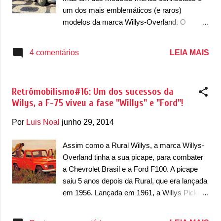
um dos mais emblemáticos (e raros)
modelos da marca Willys-Overland. O
Interlagos surgiu para o Brasil no segundo
Salão do Automóvel que acontece em São
LEIA MAIS
4 comentários
Paulo que aconteceu em 1961 e vendas a
partir de 1962. Por sugestão de um
publicitário e jornalista Mauro Salles, o carro
Retrômobilismo#16: Um dos sucessos da
foi denominado Interlagos em alusão ao
Wilys, a F-75 viveu a fase "Willys" e "Ford"!
autódromo paulistano. O Willys Interlagos era
o mesmo que Alphine A108, que foi lançado
Por
Luis Noal
junho 29, 2014
em 1956 e durou até 1963 na Europa. O
Interlagos era um dos carros mais leves da
Assim como a Rural Willys, a marca Willys-
época, onde sua carroceria era feita de fibra-
Overland tinha a sua picape, para combater
de-vidro e pesava apenas 535kg na versão
a Chevrolet Brasil e a Ford F100. A picape
berlineta e 570kg na coupé e conversível.
saiu 5 anos depois da Rural, que era lançada
Era vendido apenas sob encomenda nas
em 1956. Lançada em 1961, a Willys Pickup,
concessionárias da Willys e vinha em 3 tipos
ganhou outros nomes no país, como Jeep
de carrocerias: Coupé, Berlineta e
Pickup e o mais conhecido, Willys F-75.