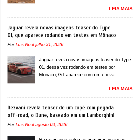
versões de seis lugares A Zeekr confirmou o
minivans de porte similar, visto que por lá o
LEIA MAIS
lançamento de uma configuração mais
segmento ainda continua bastante vivo (e
simples para os interessados no 9X, na
com várias opções). Em termos de design, a
China. O SUV topo de linha da marca poderá
Jaguar revela novas imagens teaser do Type
Xia se destaca por trazer uma dianteira com
ser vendido com uma opção de cinco
01, que aparece rodando em testes em Mônaco
faróis retangulares e inclinados. Os faróis
lugares, que ficará posicionada abaixo da
possuem projetores em LED e uma parte
Por
Luis Noal
julho 31, 2026
configuração de lançamento do SUV, de seis
superior com luzes diurnas (DRL) em LED
lugares, dispostos em três filas de bancos
na parte superior dos faróis. Essas luzes se
Jaguar revela novas imagens teaser do Type
(2+2+2). Agora, o maior SUV da marca será
conectam entre si por meio de uma barra em
01, dessa vez rodando em testes por
vendido com uma configuração padrão, de
LED que passa abaixo da barra prateada que
Mônaco; GT aparece com uma nova
cinco lugares (2+3), que entrou em regime de
aparece na parte sup...
camuflagem em tom vermelho A Jaguar
pré-venda na China, indicando seu
LEIA MAIS
apresentou as novas imagens teaser do Type
lançamento para breve. Além disso, a marca
01 em testes pelas ruas de Mônaco. O
divulgou as primeiras imagens do interior
modelo continua rodando em testes e chegou
Rezvani revela teaser de um cupê com pegada
com a nova configuração. A principal
no principado para o E-Prix de Fórmula E,
off-road, o Dune, baseado em um Lamborghini
mudança fica por conta da segunda fila de
como apoio a equipe da Jaguar na
bancos, que perde as poltronas individuais
Por
Luis Noal
agosto 03, 2026
competição. O elétrico aproveitou para
por bancos mais convencionais, de três
passar por uma série de localidades da
lugares. Ao mesmo tempo, o SUV possui um
Rezvani apresentou as primeiras imagens