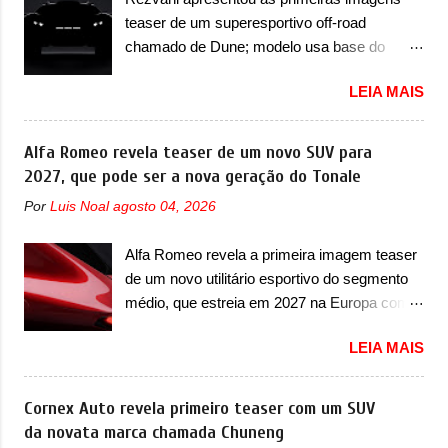
cidade-estado como a Sainte-Dévote, Praça
assento do meio que pode reclinar e nele
teaser de um superesportivo off-road
do Cassino e La Rascasse. Para ir a
existe dois espaços de recarga por indução
chamado de Dune; modelo usa base do
Mônaco, a marca inglesa apresentou uma
para smartphones...
Lamborghini Urus e proposta do Sterrato A
nova camuflagem ao elétrico que representa
LEIA MAIS
Rezvani apresentou as primeiras imagens
uma interpretação artística com o combinado
teaser de um novo superesportivo que vai
de traços monolíticos retos e circulares. O
oferecer aos seus consumidores. Trata-se do
Alfa Romeo revela teaser de um novo SUV para
desenvolvimento do modelo ainda continua
Dune, um cupê superesportivo que terá uma
2027, que pode ser a nova geração do Tonale
acontecendo e a marca fala que, em relação
proposta off-road assim como outros
ao I-Pace (primeiro elétrico da Jaguar), o
Por
Luis Noal
agosto 04, 2026
esportivos recentemente tiveram, como o
Type 01 ganhou uma série de
Porsche 911 Dakar e o... Lamborghini
aprimoramentos pelas tecnologias
Alfa Romeo revela a primeira imagem teaser
Huracán Sterrato. E o modelo italiano tem
comprovadas nas pistas pela equipe campeã
de um novo utilitário esportivo do segmento
grande parte no desenvolvimento do Dune.
mundial de carros elétricos. A marca
médio, que estreia em 2027 na Europa com
Baseado no Huracán, o Dune nasce com
comentou que o novo carro elétrico da marca
plataforma STLA Medium A Alfa Romeo
uma proposta similar ao que a marca
terá inversores ...
LEIA MAIS
revelou a primeira imagem teaser de um
apresentou com o Sterrato, mas com um
novo utilitário esportivo da marca italiana,
design ainda mais Mad Max – algo
previsto para ser lançado em meados de
Cornex Auto revela primeiro teaser com um SUV
característico da Rezvani. Junto com as
2027. O novo modelo não tem nome ou se é
da novata marca chamada Chuneng
imagens, a marca já confirmou que o Dune
uma nova geração de um modelo existente, o