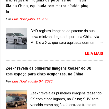
BYD registra imagens de patente da minivan
Ocean. Trata-se do Seal 06 EV, lançado no
Xia na China, equipada com motor híbrido plug-
revolução no mercado automotivo. Há alguns
segundo semestre de 2025. Sim, há menos
in
anos era improvável pensar que uma picape
de um ano. O modelo agora passará a ser
chagaria ao topo do mercado brasileiro, algo
Por
Luis Noal
julho 30, 2026
vendido com mudanças visuais na dianteira e
que só a Strada fez. Mais do que isso: ela é a
na traseira, que vão atualizá-los para a
prova viva que time que está ganhando se
BYD registra imagens de patente da sua
identidade visual mais moderna da marca,
mexe sim. Ao longo da sua história, ela...
nova minivan de grande porte na China, via
mas ainda sem motivos para que essa
MIIT; é a Xia, que será equipada com um
mudança já seja tão recente assim (o que
motor híbrido plug-in A BYD registrou as
não deve ter agradado em nada os primeiros
LEIA MAIS
primeiras imagens de patente de uma nova
consumidores). Pelas imagens teaser, se
minivan, na China. Registradas no Ministério
percebe que o sedã contará com um novo
da Indústria e Tecnologia da Informação, o
Zeekr revela as primeiras imagens teaser do 9X
para-choque na dianteira. Ele passa a trazer
MIIT, a BYD Xia é uma nova minivan que a
com espaço para cinco ocupantes, na China
um vinco horizontal mais destacado que
marca chinesa apresentará aos
atravessa toda a dianteira do sedã, passando
Por
Luis Noal
agosto 04, 2026
consumidores chineses para além da
logo abaixo do logotipo e dos faróis. Ele ainda
minivan conhecida como Song Max.
possui um espaço para a placa novo abaixo
Zeekr revela as primeiras imagens teaser do
Equipada com um motor híbrido plug-in
do vinco e uma nova entrada de ar inferio...
9X com cinco lugares, na China; SUV será
(PHEV), a nova minivan vai colocar a marca
vendido como opção de entrada frente às
para concorrer com uma série de outras