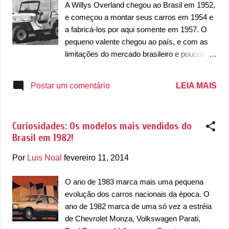
manual de 3 velocidades e sempre com
A Willys Overland chegou ao Brasil em 1952,
tração 4x4. Esse motor levava a Rural à
e começou a montar seus carros em 1954 e
velocidade máxima de 130km/h, média
a fabricá-los por aqui somente em 1957. O
dentro dos padrões para a época. Esse
pequeno valente chegou ao país, e com as
mesmo motor começou a ser fabricado no
limitações do mercado brasileiro e poucos
Brasil em 1959, deixando de importar o
modelos em venda, o Jeep Willys foi uns dos
motor americano. No ano seguinte era vez
best-sellers de vendas no Brasil. Antes do
LEIA MAIS
Postar um comentário
do visual mudar. O modelo ficava diferente
reinado do Volkswagen Fusca a partir de
do modelo americano, com nova frente mais
1960, em 1957, 1958 e 1959 o modelo foi
moderna e mais bonita. Mais tarde, em...
líder de vendas no país, com boa aceitação
Curiosidades: Os modelos mais vendidos do
do público e dos militares, que aceitaram
Brasil em 1982!
muito bem o modelo. Simples, o Jeep Willys
ganhou no Brasil o simpático apelido de "cara
Por
Luis Noal
fevereiro 11, 2014
de cavalo" (Ganhou esse apelido depois de
mudar de visual, e ter aparência parecida
O ano de 1983 marca mais uma pequena
com um cavalo, coisas da época). No Brasil
evolução dos carros nacionais da época. O
a partir de 1959 ele começou a vir com motor
ano de 1982 marca de uma só vez a estréia
2.6 V6 que rendia 90CV, com opção de
de Chevrolet Monza, Volkswagen Parati,
tração nas duas ou nas quatro rodas, além