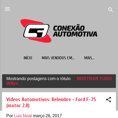
Pular para o conteúdo principal
INÍCIO
MAIS VENDIDOS EM...
MAIS…
Mostrando postagens com o rótulo
MOSTRAR TUDO
P
Willys
o
s
Vídeos Automotivos: Relembre - Ford F-75
t
(motor 2.8)
a
Por
Luis Noal
março 26, 2017