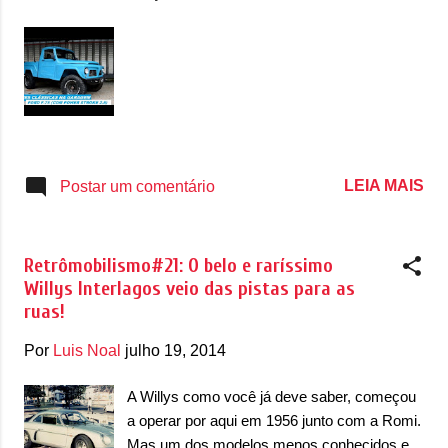
g
e
n
s
LEIA MAIS
Postar um comentário
Retrômobilismo#21: O belo e raríssimo
Willys Interlagos veio das pistas para as
ruas!
Por
Luis Noal
julho 19, 2014
A Willys como você já deve saber, começou
a operar por aqui em 1956 junto com a Romi.
Mas um dos modelos menos conhecidos e