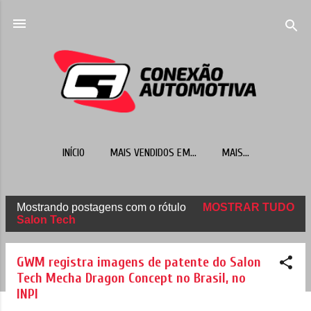
Pular para o conteúdo principal
INÍCIO
MAIS VENDIDOS EM...
MAIS…
Mostrando postagens com o rótulo
MOSTRAR TUDO
P
Salon Tech
o
s
GWM registra imagens de patente do Salon
t
Tech Mecha Dragon Concept no Brasil, no
INPI
a