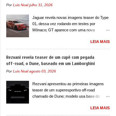
lugares, que ficará posicionada abaixo da
possuem projetores em LED e uma parte
Por
Luis Noal
julho 31, 2026
configuração de lançamento do SUV, de seis
superior com luzes diurnas (DRL) em LED
lugares, dispostos em três filas de bancos
na parte superior dos faróis. Essas luzes se
Jaguar revela novas imagens teaser do Type
(2+2+2). Agora, o maior SUV da marca será
conectam entre si por meio de uma barra em
01, dessa vez rodando em testes por
vendido com uma configuração padrão, de
LED que passa abaixo da barra prateada que
Mônaco; GT aparece com uma nova
cinco lugares (2+3), que entrou em regime de
aparece na parte sup...
camuflagem em tom vermelho A Jaguar
pré-venda na China, indicando seu
LEIA MAIS
apresentou as novas imagens teaser do Type
lançamento para breve. Além disso, a marca
01 em testes pelas ruas de Mônaco. O
divulgou as primeiras imagens do interior
modelo continua rodando em testes e chegou
Rezvani revela teaser de um cupê com pegada
com a nova configuração. A principal
no principado para o E-Prix de Fórmula E,
off-road, o Dune, baseado em um Lamborghini
mudança fica por conta da segunda fila de
como apoio a equipe da Jaguar na
bancos, que perde as poltronas individuais
Por
Luis Noal
agosto 03, 2026
competição. O elétrico aproveitou para
por bancos mais convencionais, de três
passar por uma série de localidades da
lugares. Ao mesmo tempo, o SUV possui um
Rezvani apresentou as primeiras imagens
cidade-estado como a Sainte-Dévote, Praça
assento do meio que pode reclinar e nele
teaser de um superesportivo off-road
do Cassino e La Rascasse. Para ir a
existe dois espaços de recarga por indução
chamado de Dune; modelo usa base do
Mônaco, a marca inglesa apresentou uma
para smartphones...
Lamborghini Urus e proposta do Sterrato A
nova camuflagem ao elétrico que representa
LEIA MAIS
Rezvani apresentou as primeiras imagens
uma interpretação artística com o combinado
teaser de um novo superesportivo que vai