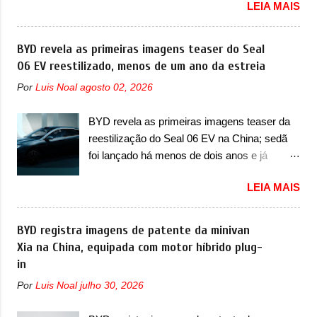
LEIA MAIS
oficialmente a nova Strada, que aparece com
substituição do motor do ventilador HVAC
mudanças visuais e com uma nova opção de
(aquecimento, ventilação e ar-condicionado).
motor. Depois da picape compacta receber o
BYD revela as primeiras imagens teaser do Seal
A marca também confirmou que “foi
câmbio automático CVT no ano passado, a
06 EV reestilizado, menos de um ano da estreia
identificada a possibilidade de uma
Fiat apresentou mudanças visuais e a estreia
sobrecarga do microprocessador do Módulo
Por
Luis Noal
agosto 02, 2026
do motor 1.0 12v Turbo Flex, conhecido
de Controle da Bateria (BPCM), que poderá
como T200. Praticamente sem concorrentes,
causar a perda de força motriz, requerendo a
BYD revela as primeiras imagens teaser da
a Fiat Strada soube ser mutável com
atualização do software do modulo de...
reestilização do Seal 06 EV na China; sedã
avanços importantes que a concorrência
foi lançado há menos de dois anos e já
nunca conseguiu acompanhar e agora ela
receberá a sua primeira mudança A BYD
abre uma distância ainda maior com a
LEIA MAIS
revelou as primeiras imagens teaser de uma
chegada do motor T200, que estreou nos
mudança visual para um dos seus menores
irmãos Pulse e Fastback. "A Fiat Strada é
sedãs elétricos na China, pertencente à linha
BYD registra imagens de patente da minivan
mais do que uma picape, é uma verdadeira
Ocean. Trata-se do Seal 06 EV, lançado no
Xia na China, equipada com motor híbrido plug-
revolução no mercado automotivo. Há alguns
segundo semestre de 2025. Sim, há menos
in
anos era improvável pensar que uma picape
de um ano. O modelo agora passará a ser
chagaria ao topo do mercado brasileiro, algo
Por
Luis Noal
julho 30, 2026
vendido com mudanças visuais na dianteira e
que só a Strada fez. Mais do que isso: ela é a
na traseira, que vão atualizá-los para a
prova viva que time que está ganhando se