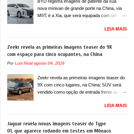
BYD registra imagens de patente da sua
identidade visual mais moderna da marca,
mexe sim. Ao longo da sua história, ela...
nova minivan de grande porte na China, via
mas ainda sem motivos para que essa
MIIT; é a Xia, que será equipada com um
mudança já seja tão recente assim (o que
motor híbrido plug-in A BYD registrou as
não deve ter agradado em nada os primeiros
LEIA MAIS
primeiras imagens de patente de uma nova
consumidores). Pelas imagens teaser, se
minivan, na China. Registradas no Ministério
percebe que o sedã contará com um novo
da Indústria e Tecnologia da Informação, o
Zeekr revela as primeiras imagens teaser do 9X
para-choque na dianteira. Ele passa a trazer
MIIT, a BYD Xia é uma nova minivan que a
com espaço para cinco ocupantes, na China
um vinco horizontal mais destacado que
marca chinesa apresentará aos
atravessa toda a dianteira do sedã, passando
Por
Luis Noal
agosto 04, 2026
consumidores chineses para além da
logo abaixo do logotipo e dos faróis. Ele ainda
minivan conhecida como Song Max.
possui um espaço para a placa novo abaixo
Zeekr revela as primeiras imagens teaser do
Equipada com um motor híbrido plug-in
do vinco e uma nova entrada de ar inferio...
9X com cinco lugares, na China; SUV será
(PHEV), a nova minivan vai colocar a marca
vendido como opção de entrada frente às
para concorrer com uma série de outras
versões de seis lugares A Zeekr confirmou o
minivans de porte similar, visto que por lá o
LEIA MAIS
lançamento de uma configuração mais
segmento ainda continua bastante vivo (e
simples para os interessados no 9X, na
com várias opções). Em termos de design, a
China. O SUV topo de linha da marca poderá
Jaguar revela novas imagens teaser do Type
Xia se destaca por trazer uma dianteira com
ser vendido com uma opção de cinco
01, que aparece rodando em testes em Mônaco
faróis retangulares e inclinados. Os faróis