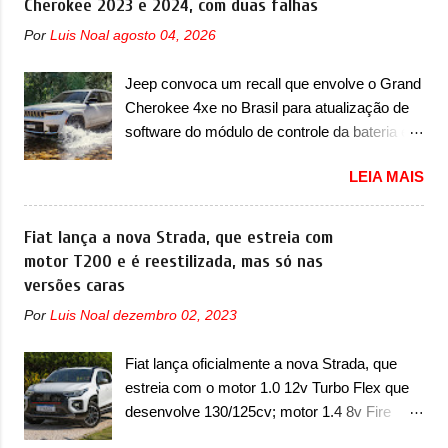
Cherokee 2023 e 2024, com duas falhas
Chevrolet que assustou a concorrência.
Por
Luis Noal
agosto 04, 2026
Nesse ano também era lançada a nova
geração do Volkswagen Gol que depois de 14
Jeep convoca um recall que envolve o Grand
anos ganhava uma nova geração feita do
Cherokee 4xe no Brasil para atualização de
zero, apelidada de "Bolinha" por suas formas
software do módulo de controle da bateria e
arredondadas. Além do Gol, outro
possível substituição do motor do ventilador A
Volkswagen fazia sua estréia no mercado.
LEIA MAIS
Jeep convocou no dia 10 de outubro de 2025
Era o Pointer, versão hatchback do Logus
um chamado que envolve os proprietários do
que chegava depois de um ano de atraso. A
Grand Cherokee 4xe, em sua versão única
Fiat lança a nova Strada, que estreia com
invasão de 1994 foi marcava pelos
Limited, com unidades de ano/modelo 2023 e
motor T200 e é reestilizada, mas só nas
franceses, alemães, japoneses e coreanos
2024. A marca norte-americana diz que as
versões caras
que chegaram arrancando corações em
unidades afetadas precisam retornar a uma
nosso mercado. Os importados que mais se
Por
Luis Noal
dezembro 02, 2023
concessionária mais próxima para a solução
destacaram nas vendas em 1994 foram o
de dois problemas. O primeiro deles será
Renault R19 que vinha em 3 versões de
Fiat lança oficialmente a nova Strada, que
uma atualização do software do módulo de
carroceria, sendo duas do hatch e o sedan, a
estreia com o motor 1.0 12v Turbo Flex que
controle da bateria (AHCP e HCP). Para
famosa Kia Besta, o Vol...
desenvolve 130/125cv; motor 1.4 8v Fire
alguns veículos envolvidos, também, será
EVO Flex morre na picape A Fiat apresentou
realizada a verificação e, se necessário, a