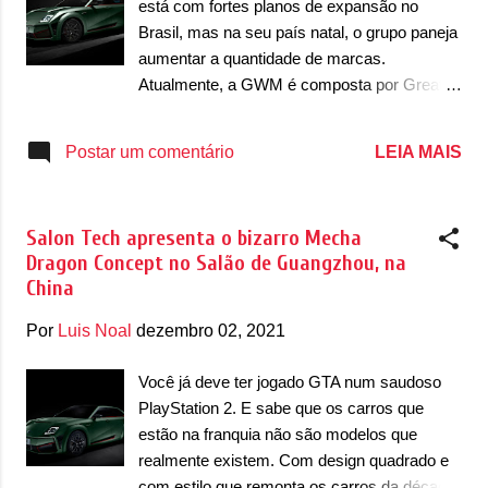
está com fortes planos de expansão no
Mecha Dragon. O sedã cupê de quatro
Brasil, mas na seu país natal, o grupo paneja
portas é equipado com um motor puramente
aumentar a quantidade de marcas.
elétrico, com um conjunto de quatro motores.
Atualmente, a GWM é composta por Great
Juntos, eles desenvolvem 551cv de potência
Wall/Poer, Haval, Tank, Wey e Ora. Uma
com torque de 76,5kgfm, que permite que ele
sexta marca deve aparecer nos próximos
LEIA MAIS
Postar um comentário
acelere de 0 a 100km/h em 3,7 segundos.
anos, como uma marca que vai trabalhar
Contando com baterias de 115kWh e uma
apenas com carros movidos a células de
arquitetura elétrica de 8...
hidrogênio. A aposta será mais premium e
Salon Tech apresenta o bizarro Mecha
pode ser a apostar apresentada no Salão do
Dragon Concept no Salão de Guangzhou, na
Automóvel de Guangzhou de 2021, quando
China
apresentou a Salon Tech, com o Mecha
Dragon Concept, um sedã de linhas bem
Por
Luis Noal
dezembro 02, 2021
bizarras. A novidade pode aparecer em
meados dos próximos anos. "A marca e os
Você já deve ter jogado GTA num saudoso
produtos de veículos de passageiros com
PlayStation 2. E sabe que os carros que
célula de combustível da Great Wall Motor
estão na franquia não são modelos que
estão prontos internamente. Foi
realmente existem. Com design quadrado e
originalmente planejado para ser lançado no
com estilo que remonta os carros da década