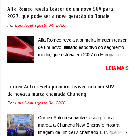
de traços monolíticos retos e circulares. O
oferecer aos seus consumidores. Trata-se do
Alfa Romeo revela teaser de um novo SUV para
desenvolvimento do modelo ainda continua
Dune, um cupê superesportivo que terá uma
2027, que pode ser a nova geração do Tonale
acontecendo e a marca fala que, em relação
proposta off-road assim como outros
ao I-Pace (primeiro elétrico da Jaguar), o
Por
Luis Noal
agosto 04, 2026
esportivos recentemente tiveram, como o
Type 01 ganhou uma série de
Porsche 911 Dakar e o... Lamborghini
aprimoramentos pelas tecnologias
Alfa Romeo revela a primeira imagem teaser
Huracán Sterrato. E o modelo italiano tem
comprovadas nas pistas pela equipe campeã
de um novo utilitário esportivo do segmento
grande parte no desenvolvimento do Dune.
mundial de carros elétricos. A marca
médio, que estreia em 2027 na Europa com
Baseado no Huracán, o Dune nasce com
comentou que o novo carro elétrico da marca
plataforma STLA Medium A Alfa Romeo
uma proposta similar ao que a marca
terá inversores ...
LEIA MAIS
revelou a primeira imagem teaser de um
apresentou com o Sterrato, mas com um
novo utilitário esportivo da marca italiana,
design ainda mais Mad Max – algo
previsto para ser lançado em meados de
Cornex Auto revela primeiro teaser com um SUV
característico da Rezvani. Junto com as
2027. O novo modelo não tem nome ou se é
da novata marca chamada Chuneng
imagens, a marca já confirmou que o Dune
uma nova geração de um modelo existente, o
será um carro muito exclusivo. Ao todo,
Por
Luis Noal
agosto 04, 2026
que poderia acontecer. Sabe-se apenas que
serão apenas sete unidades produzidas...
o novo modelo em questão é um SUV do
para todo mundo, ou seja, limitado demais.
Cornex Auto desenvolve a sua própria
porte médio (C) e que seu lançamento foi
Ele será equipado com um motor V10
marca, a Chuneng New Energy e mostra
confirmado durante a Mesa Redonda
Supercharger capaz de desenvolver cerca de
imagem de um SUV chamado ‘ET’, que teve
Nacional da Indústria Automotiva, organizada