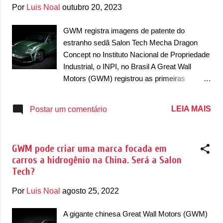
g
Por
Luis Noal
outubro 20, 2023
e
n
GWM registra imagens de patente do
estranho sedã Salon Tech Mecha Dragon
s
Concept no Instituto Nacional de Propriedade
Industrial, o INPI, no Brasil A Great Wall
Motors (GWM) registrou as primeiras
imagens de patente de uma nova marca do
grupo chinês, a Salon Tech. A marca
LEIA MAIS
Postar um comentário
apareceu em 2021, no Salão do Automóvel
de Guangzhou, na China, quando apresentou
as primeiras imagens do Mecha Dragon
GWM pode criar uma marca focada em
Concept. O sedã tem linhas retas e com um
carros a hidrogênio na China. Será a Salon
design bem... estranho. As primeiras
Tech?
imagens foram registradas no Instituto
Nacional de Propriedade Industrial, o INPI. O
Por
Luis Noal
agosto 25, 2022
registro do sedã, no entanto, é bem claro.
Como ele sequer é vendido na China, aqui o
A gigante chinesa Great Wall Motors (GWM)
registro serve apenas reservar as linhas do