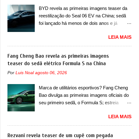
na Europa como 02 e Z20 na China, o elétrico
destacaram nas vendas em 1994 foram o
BYD revela as primeiras imagens teaser da
passará a ser vendido na China apenas
Renault R19 que vinha em 3 versões de
reestilização do Seal 06 EV na China; sedã
como ‘20’. Junto das mudanças visuais, a
carroceria, sendo duas do hatch e o sedan, a
foi lançado há menos de dois anos e já
marca confirmou que ele pode ser um dos
famosa Kia Besta, o Vol...
receberá a sua primeira mudança A BYD
primeiros produtos da empresa a usar um
LEIA MAIS
revelou as primeiras imagens teaser de uma
novo motor elétrico. Chamado de ’16 em 1’,
mudança visual para um dos seus menores
também chamado de Thunder, ele apresenta
sedãs elétricos na China, pertencente à linha
Fang Cheng Bao revela as primeiras imagens
uma melhoria de eficiência térmica e integra
Ocean. Trata-se do Seal 06 EV, lançado no
teaser do sedã elétrico Formula S na China
12 elementos de hardware. Entre eles, motor
segundo semestre de 2025. Sim, há menos
elétrico, controlador de motor, redutor,
Por
Luis Noal
agosto 06, 2026
de um ano. O modelo agora passará a ser
conversor CC-CC, OBC, PDU, HBMS,
vendido com mudanças visuais na dianteira e
LBMS, VCU, TMS, controle ativo de pré-
Marca de utilitários esportivos? Fang Cheng
na traseira, que vão atualizá-los para a
carga e gateway de domínio de energia. Há
Bao divulga as primeiras imagens oficiais do
identidade visual mais moderna da marca,
mais quatro recursos de software como
seu primeiro sedã, o Formula S; estreia
mas ainda sem motivos para que essa
gerenciamento...
acontece ainda em 2026 Lançada em 2023
mudança já seja tão recente assim (o que
LEIA MAIS
como uma marca com utilitários esportivos, a
não deve ter agradado em nada os primeiros
Fang Cheng Bao nasceu como uma empresa
consumidores). Pelas imagens teaser, se
voltada a desenvolver utilitários esportivos
Rezvani revela teaser de um cupê com pegada
percebe que o sedã contará com um novo