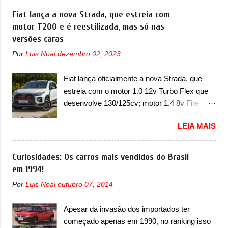
EX2. Visualmente, o A05 conta com um
Grand Cherokee 4xe, em sua versão única
Fiat lança a nova Strada, que estreia com
design já visto por outros modelos da marca,
Limited, com unidades de ano/modelo 2023 e
motor T200 e é reestilizada, mas só nas
em especial do SUV compacto A10.
2024. A marca norte-americana diz que as
versões caras
Basicamente sendo o hatch do SUV, o A05
unidades afetadas precisam retornar a uma
nasce com um design que está bastante
Por
Luis Noal
dezembro 02, 2023
concessionária mais próxima para a solução
vinculado ao SUV. Na dianteira, ele possui
de dois problemas. O primeiro deles será
faróis com um desenho mais retangular, com
Fiat lança oficialmente a nova Strada, que
uma atualização do software do módulo de
um pequeno prolongamento para as laterais.
estreia com o motor 1.0 12v Turbo Flex que
controle da bateria (AHCP e HCP). Para
Os faróis cont...
desenvolve 130/125cv; motor 1.4 8v Fire
alguns veículos envolvidos, também, será
EVO Flex morre na picape A Fiat apresentou
realizada a verificação e, se necessário, a
LEIA MAIS
oficialmente a nova Strada, que aparece com
substituição do motor do ventilador HVAC
mudanças visuais e com uma nova opção de
(aquecimento, ventilação e ar-condicionado).
motor. Depois da picape compacta receber o
Curiosidades: Os carros mais vendidos do Brasil
A marca também confirmou que “foi
câmbio automático CVT no ano passado, a
em 1994!
identificada a possibilidade de uma
Fiat apresentou mudanças visuais e a estreia
sobrecarga do microprocessador do Módulo
Por
Luis Noal
outubro 07, 2014
do motor 1.0 12v Turbo Flex, conhecido
de Controle da Bateria (BPCM), que poderá
como T200. Praticamente sem concorrentes,
causar a perda de força motriz, requerendo a
Apesar da invasão dos importados ter
a Fiat Strada soube ser mutável com
atualização do software do modulo de...
começado apenas em 1990, no ranking isso
avanços importantes que a concorrência