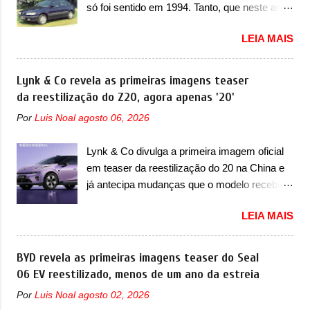
só foi sentido em 1994. Tanto, que neste ano,
nunca conseguiu acompanhar e agora ela
possuem 9 carros inéditos nesse segmento,
abre uma distância ainda maior com a
LEIA MAIS
ao começar pelo Chevrolet Corsa, o mais
chegada do motor T200, que estreou nos
destacado deles no ranking que perdurou no
irmãos Pulse e Fastback. "A Fiat Strada é
nosso mercado até início de 2012 e com
Lynk & Co revela as primeiras imagens teaser
mais do que uma picape, é uma verdadeira
certeza foi um grandioso lançamento da
da reestilização do Z20, agora apenas '20'
revolução no mercado automotivo. Há alguns
Chevrolet que assustou a concorrência.
anos era improvável pensar que uma picape
Por
Luis Noal
agosto 06, 2026
Nesse ano também era lançada a nova
chagaria ao topo do mercado brasileiro, algo
geração do Volkswagen Gol que depois de 14
que só a Strada fez. Mais do que isso: ela é a
Lynk & Co divulga a primeira imagem oficial
anos ganhava uma nova geração feita do
prova viva que time que está ganhando se
em teaser da reestilização do 20 na China e
zero, apelidada de "Bolinha" por suas formas
mexe sim. Ao longo da sua história, ela...
já antecipa mudanças que o modelo receberá
arredondadas. Além do Gol, outro
em sua dianteira A Lynk & Co confirmou que
Volkswagen fazia sua estréia no mercado.
LEIA MAIS
vai apresentar na China as primeiras
Era o Pointer, versão hatchback do Logus
mudanças para o Z20, um misto de hatch
que chegava depois de um ano de atraso. A
com SUV que é vendido no mercado chinês
BYD revela as primeiras imagens teaser do Seal
invasão de 1994 foi marcava pelos
desde o lançamento, em 2024. Agora, o
06 EV reestilizado, menos de um ano da estreia
franceses, alemães, japoneses e coreanos
modelo passará por sua primeira mudança
que chegaram arrancando corações em
Por
Luis Noal
agosto 02, 2026
visual e também mudará de nome. Vendido
nosso mercado. Os importados que mais se