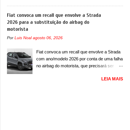
apresentou com o Sterrato, mas com um
de JIA) apresentou uma nova imagem teaser
design ainda mais Mad Max – algo
que mostra como será o Interceptor GTX, o
Fiat convoca um recall que envolve a Strada
característico da Rezvani. Junto com as
esportivo que recolocará a marca no
2026 para a substituição do airbag do
imagens, a marca já confirmou que o Dune
mercado. O granturismo (GT) apareceu em
motorista
será um carro muito exclusivo. Ao todo,
uma nova imagem de traseira, onde ele
serão apenas sete unidades produzidas...
Por
Luis Noal
agosto 06, 2026
aparece o para-choque traseiro. A marca
para todo mundo, ou seja, limitado demais.
ainda confirmou que o esportivo será
Ele será equipado com um motor V10
Fiat convoca um recall que envolve a Strada
apresentado no terceiro trimestre de 2026, ou
Supercharger capaz de desenvolver cerca de
com ano/modelo 2026 por conta de uma falha
seja, acontecerá entre os meses de julho e
800cv que separou a performance exótica da
no airbag do motorista, que precisará ser
setembro (e já estamos em agosto), ou seja,
aventura i...
substituído A Fiat convocou um recall no dia
a estreia deve aparecer neste mês ou até o
LEIA MAIS
24 de outubro de 2025 que envolve os
dia 30 de setembro. A marca confirmou que
proprietários da Strada no Brasil. O chamado
vai apresentar um "protótipo de pré-produção,
envolve unidades com ano/modelo 2026 da
de altíssimo desempenho, exclusivo para
picape compacta e envolve todas as versões
pistas" , que vai antecipar as futuras versões
com este ano/modelo. A marca fala que as
de rua do esportivo. Ao mesmo tempo, a
unidades afetadas precisam retornar a uma
Jensen descreveu o misterioso esportivo
concessionária para solucionar uma falha no
como um “protótipo aprimorado” que
airbag do motorista, que precisará ser