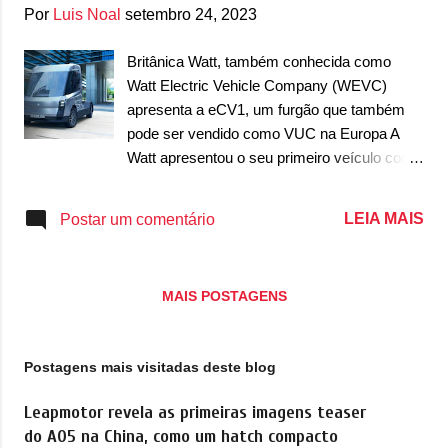
g
Por
Luis Noal
setembro 24, 2023
e
n
Britânica Watt, também conhecida como
Watt Electric Vehicle Company (WEVC)
s
apresenta a eCV1, um furgão que também
pode ser vendido como VUC na Europa A
Watt apresentou o seu primeiro veículo com
o comercial leve eCV1, um modelo
multifuncionais que pode ser vendido como
LEIA MAIS
Postar um comentário
furgão, VUC, caminhão leve e baú, mas
basicamente são o mesmo modelo. A
proposta da marca inglesa é concorrer com
MAIS POSTAGENS
modelos como Mercedes-Benz Sprinter,
Renault Master e Daily Iveco, por exemplo,
que também oferecem essas mesmas
Postagens mais visitadas deste blog
funções. O modelo estreia sendo puramente
elétrico e com um design que é bem
Leapmotor revela as primeiras imagens teaser
moderno, que se destaca por trazer uma
do A05 na China, como um hatch compacto
similaridade com o Tesla Semi, caminhão