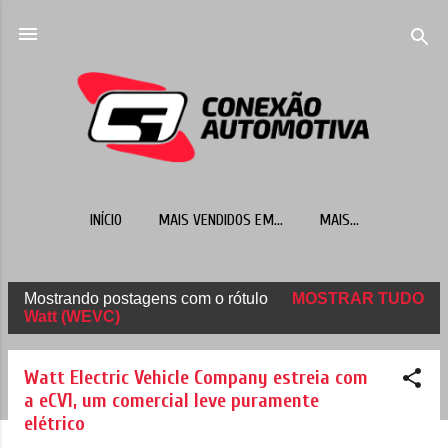
Pular para o conteúdo principal
INÍCIO
MAIS VENDIDOS EM...
MAIS…
Mostrando postagens com o rótulo
MOSTRAR TUDO
P
Watt (WEVC)
o
s
Watt Electric Vehicle Company estreia com
t
a eCV1, um comercial leve puramente
elétrico
a