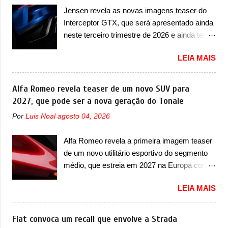
Porsche 911 Dakar e o... Lamborghini
LBMS, VCU, TMS, controle ativo de pré-
Jensen revela as novas imagens teaser do
Huracán Sterrato. E o modelo italiano tem
carga e gateway de domínio de energia. Há
Interceptor GTX, que será apresentado ainda
grande parte no desenvolvimento do Dune.
mais quatro recursos de software como
neste terceiro trimestre de 2026 e ainda terá
Baseado no Huracán, o Dune nasce com
gerenciamento...
uma versão destinada para as pistas A
uma proposta similar ao que a marca
LEIA MAIS
Jensen International Automotive (abreviação
apresentou com o Sterrato, mas com um
de JIA) apresentou uma nova imagem teaser
design ainda mais Mad Max – algo
que mostra como será o Interceptor GTX, o
Alfa Romeo revela teaser de um novo SUV para
característico da Rezvani. Junto com as
esportivo que recolocará a marca no
2027, que pode ser a nova geração do Tonale
imagens, a marca já confirmou que o Dune
mercado. O granturismo (GT) apareceu em
será um carro muito exclusivo. Ao todo,
Por
Luis Noal
agosto 04, 2026
uma nova imagem de traseira, onde ele
serão apenas sete unidades produzidas...
aparece o para-choque traseiro. A marca
para todo mundo, ou seja, limitado demais.
Alfa Romeo revela a primeira imagem teaser
ainda confirmou que o esportivo será
Ele será equipado com um motor V10
de um novo utilitário esportivo do segmento
apresentado no terceiro trimestre de 2026, ou
Supercharger capaz de desenvolver cerca de
médio, que estreia em 2027 na Europa com
seja, acontecerá entre os meses de julho e
800cv que separou a performance exótica da
plataforma STLA Medium A Alfa Romeo
setembro (e já estamos em agosto), ou seja,
aventura i...
LEIA MAIS
revelou a primeira imagem teaser de um
a estreia deve aparecer neste mês ou até o
novo utilitário esportivo da marca italiana,
dia 30 de setembro. A marca confirmou que
previsto para ser lançado em meados de
Fiat convoca um recall que envolve a Strada
vai apresentar um "protótipo de pré-produção,
2027. O novo modelo não tem nome ou se é