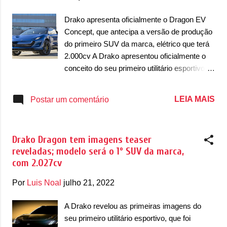
g
e
Drako apresenta oficialmente o Dragon EV
n
Concept, que antecipa a versão de produção
do primeiro SUV da marca, elétrico que terá
s
2.000cv A Drako apresentou oficialmente o
conceito do seu primeiro utilitário esportivo, o
Dragon EV Concept. E ele levou ao pé da
letra o ‘utilitário esportivo’. O modelo estreia
LEIA MAIS
Postar um comentário
com design arrebatar e uma mecânica
elétrica que promete colocar ele entre os
SUVs mais rápidos do mundo. Antes de
Drako Dragon tem imagens teaser
falarmos sobre a mecânica deste elétrico,
reveladas; modelo será o 1º SUV da marca,
vamos abordar sobre seu design. Apesar de
com 2.027cv
ser um conceito, boa parte do carro de
produção deve estar aqui. Visualmente, o
Por
Luis Noal
julho 21, 2022
Dragon EV se destaca por suas linhas bem
ousadas. Na dianteira, o SUV possui faróis
A Drako revelou as primeiras imagens do
afilados e levemente inclinados com duas
seu primeiro utilitário esportivo, que foi
faixas com luzes diurnas (DRL) em LED,