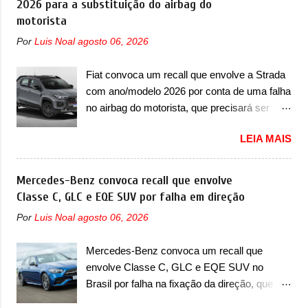
2026 para a substituição do airbag do
de altíssimo desempenho, exclusivo para
uma nova geração de um modelo existente, o
motorista
pistas" , que vai antecipar as futuras versões
que poderia acontecer. Sabe-se apenas que
de rua do esportivo. Ao mesmo tempo, a
Por
Luis Noal
agosto 06, 2026
o novo modelo em questão é um SUV do
Jensen descreveu o misterioso esportivo
porte médio (C) e que seu lançamento foi
como um “protótipo aprimorado” que
Fiat convoca um recall que envolve a Strada
confirmado durante a Mesa Redonda
estabelece as bases para "div...
com ano/modelo 2026 por conta de uma falha
Nacional da Indústria Automotiva, organizada
no airbag do motorista, que precisará ser
pelo Ministério dos Negócios e do Made in
substituído A Fiat convocou um recall no dia
Italy (MIMIT). Estiveram presentes Emanuele
LEIA MAIS
24 de outubro de 2025 que envolve os
Cappellano, Diretor de Operações da
proprietários da Strada no Brasil. O chamado
Stellantis Enlarged Europe, que foi o
envolve unidades com ano/modelo 2026 da
Mercedes-Benz convoca recall que envolve
responsável por antecipar o lançamento. O
picape compacta e envolve todas as versões
Classe C, GLC e EQE SUV por falha em direção
novo modelo teve uma imagem que mostra a
com este ano/modelo. A marca fala que as
traseira do SUV, onde aparece um pouco das
Por
Luis Noal
agosto 06, 2026
unidades afetadas precisam retornar a uma
lanternas, que serão horizontais e invadem a
concessionária para solucionar uma falha no
tampa do porta-malas. As lanternas possuem
Mercedes-Benz convoca um recall que
airbag do motorista, que precisará ser
uma iluminação horizontal. No para-lama
envolve Classe C, GLC e EQE SUV no
substituído porque pode ter sido produzido de
traseiro, se n...
Brasil por falha na fixação da direção, que
forma errada. O serviço já pode ser
pode se desconectar em casos sérios A
solucionado em uma concessionária da