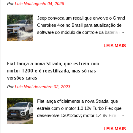
Por
Luis Noal
agosto 04, 2026
marca revelou as primeiras imagens teaser
do A05, que nas imagens apareceu em sua
Jeep convoca um recall que envolve o Grand
versão mais esportiva, o A05s. Previsto para
Cherokee 4xe no Brasil para atualização de
ser lançado ainda neste ano na China, o
software do módulo de controle da bateria e
compacto elétrico colocará a Leapmotor para
possível substituição do motor do ventilador A
concorrer com uma série de outras marcas
LEIA MAIS
Jeep convocou no dia 10 de outubro de 2025
de compactos, como BYD Dolphin e Geely
um chamado que envolve os proprietários do
EX2. Visualmente, o A05 conta com um
Grand Cherokee 4xe, em sua versão única
Fiat lança a nova Strada, que estreia com
design já visto por outros modelos da marca,
Limited, com unidades de ano/modelo 2023 e
motor T200 e é reestilizada, mas só nas
em especial do SUV compacto A10.
2024. A marca norte-americana diz que as
versões caras
Basicamente sendo o hatch do SUV, o A05
unidades afetadas precisam retornar a uma
nasce com um design que está bastante
Por
Luis Noal
dezembro 02, 2023
concessionária mais próxima para a solução
vinculado ao SUV. Na dianteira, ele possui
de dois problemas. O primeiro deles será
faróis com um desenho mais retangular, com
Fiat lança oficialmente a nova Strada, que
uma atualização do software do módulo de
um pequeno prolongamento para as laterais.
estreia com o motor 1.0 12v Turbo Flex que
controle da bateria (AHCP e HCP). Para
Os faróis cont...
desenvolve 130/125cv; motor 1.4 8v Fire
alguns veículos envolvidos, também, será
EVO Flex morre na picape A Fiat apresentou
realizada a verificação e, se necessário, a
LEIA MAIS
oficialmente a nova Strada, que aparece com
substituição do motor do ventilador HVAC