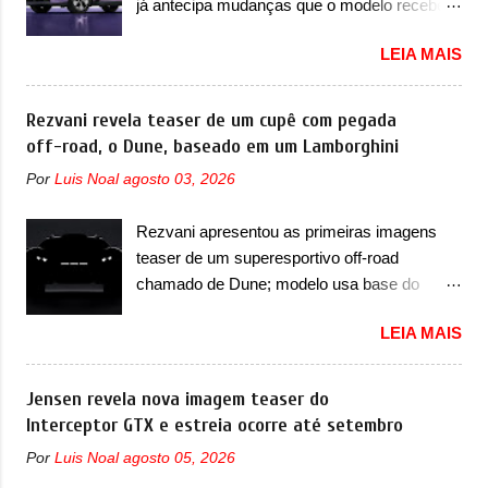
já antecipa mudanças que o modelo receberá
arredondadas. Além do Gol, outro
em sua dianteira A Lynk & Co confirmou que
Volkswagen fazia sua estréia no mercado.
LEIA MAIS
vai apresentar na China as primeiras
Era o Pointer, versão hatchback do Logus
mudanças para o Z20, um misto de hatch
que chegava depois de um ano de atraso. A
com SUV que é vendido no mercado chinês
Rezvani revela teaser de um cupê com pegada
invasão de 1994 foi marcava pelos
desde o lançamento, em 2024. Agora, o
off-road, o Dune, baseado em um Lamborghini
franceses, alemães, japoneses e coreanos
modelo passará por sua primeira mudança
que chegaram arrancando corações em
Por
Luis Noal
agosto 03, 2026
visual e também mudará de nome. Vendido
nosso mercado. Os importados que mais se
na Europa como 02 e Z20 na China, o elétrico
destacaram nas vendas em 1994 foram o
Rezvani apresentou as primeiras imagens
passará a ser vendido na China apenas
Renault R19 que vinha em 3 versões de
teaser de um superesportivo off-road
como ‘20’. Junto das mudanças visuais, a
carroceria, sendo duas do hatch e o sedan, a
chamado de Dune; modelo usa base do
marca confirmou que ele pode ser um dos
famosa Kia Besta, o Vol...
Lamborghini Urus e proposta do Sterrato A
primeiros produtos da empresa a usar um
LEIA MAIS
Rezvani apresentou as primeiras imagens
novo motor elétrico. Chamado de ’16 em 1’,
teaser de um novo superesportivo que vai
também chamado de Thunder, ele apresenta
oferecer aos seus consumidores. Trata-se do
Jensen revela nova imagem teaser do
uma melhoria de eficiência térmica e integra
Dune, um cupê superesportivo que terá uma
Interceptor GTX e estreia ocorre até setembro
12 elementos de hardware. Entre eles, motor
proposta off-road assim como outros
elétrico, controlador de motor, redutor,
Por
Luis Noal
agosto 05, 2026
esportivos recentemente tiveram, como o
conversor CC-CC, OBC, PDU, HBMS,