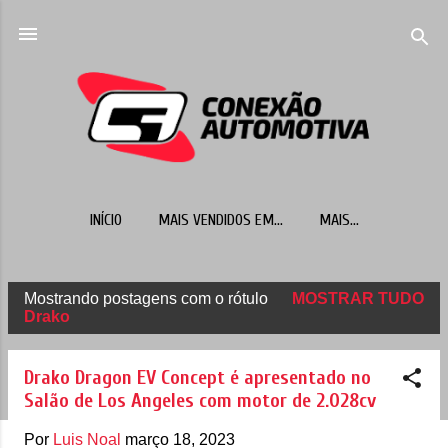
Pular para o conteúdo principal
INÍCIO
MAIS VENDIDOS EM...
MAIS…
Mostrando postagens com o rótulo
MOSTRAR TUDO
P
Drako
o
s
Drako Dragon EV Concept é apresentado no
t
Salão de Los Angeles com motor de 2.028cv
a
Por
Luis Noal
março 18, 2023