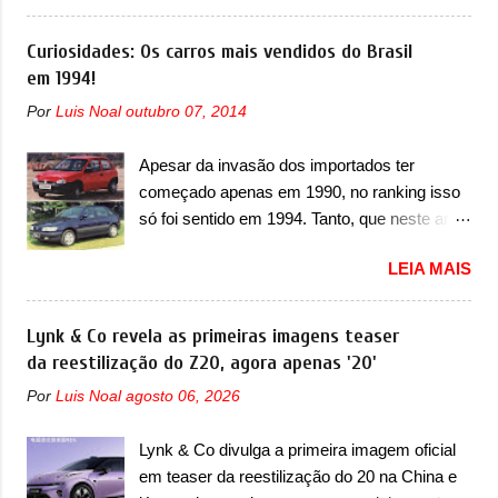
mudanças visuais e com uma nova opção de
(aquecimento, ventilação e ar-condicionado).
motor. Depois da picape compacta receber o
Curiosidades: Os carros mais vendidos do Brasil
A marca também confirmou que “foi
câmbio automático CVT no ano passado, a
em 1994!
identificada a possibilidade de uma
Fiat apresentou mudanças visuais e a estreia
sobrecarga do microprocessador do Módulo
Por
Luis Noal
outubro 07, 2014
do motor 1.0 12v Turbo Flex, conhecido
de Controle da Bateria (BPCM), que poderá
como T200. Praticamente sem concorrentes,
causar a perda de força motriz, requerendo a
Apesar da invasão dos importados ter
a Fiat Strada soube ser mutável com
atualização do software do modulo de...
começado apenas em 1990, no ranking isso
avanços importantes que a concorrência
só foi sentido em 1994. Tanto, que neste ano,
nunca conseguiu acompanhar e agora ela
possuem 9 carros inéditos nesse segmento,
abre uma distância ainda maior com a
LEIA MAIS
ao começar pelo Chevrolet Corsa, o mais
chegada do motor T200, que estreou nos
destacado deles no ranking que perdurou no
irmãos Pulse e Fastback. "A Fiat Strada é
nosso mercado até início de 2012 e com
Lynk & Co revela as primeiras imagens teaser
mais do que uma picape, é uma verdadeira
certeza foi um grandioso lançamento da
da reestilização do Z20, agora apenas '20'
revolução no mercado automotivo. Há alguns
Chevrolet que assustou a concorrência.
anos era improvável pensar que uma picape
Por
Luis Noal
agosto 06, 2026
Nesse ano também era lançada a nova
chagaria ao topo do mercado brasileiro, algo
geração do Volkswagen Gol que depois de 14
que só a Strada fez. Mais do que isso: ela é a
Lynk & Co divulga a primeira imagem oficial
anos ganhava uma nova geração feita do
prova viva que time que está ganhando se
em teaser da reestilização do 20 na China e
zero, apelidada de "Bolinha" por suas formas
mexe sim. Ao longo da sua história, ela...