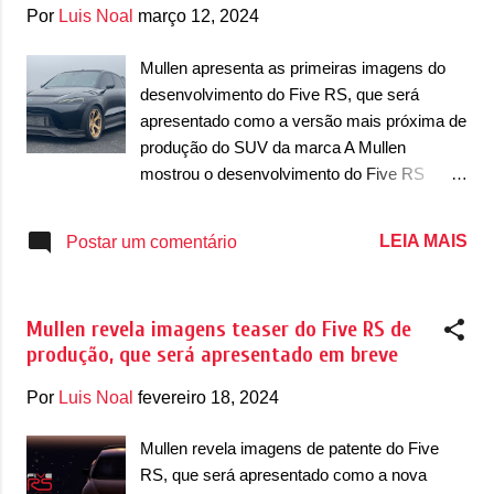
g
Por
Luis Noal
março 12, 2024
e
n
Mullen apresenta as primeiras imagens do
desenvolvimento do Five RS, que será
s
apresentado como a versão mais próxima de
produção do SUV da marca A Mullen
mostrou o desenvolvimento do Five RS
apresentado no CES 2024 em seu perfil do
X, antigo Twitter. O SUV elétrico foi
LEIA MAIS
Postar um comentário
apresentado com imagens e vídeos que
mostraram a evolução do modelo até a sua
versão de produção, que antecipa o que será
Mullen revela imagens teaser do Five RS de
fabricado em alguns anos. Pelas imagens,
produção, que será apresentado em breve
se mostra um SUV elétrico bem diferente do
modelo apresentado no CES, ainda com um
Por
Luis Noal
fevereiro 18, 2024
design ainda muito próximo do Five Concept
apresentado em 2021, no Salão do
Mullen revela imagens de patente do Five
Automóvel de Los Angeles daquela edição.
RS, que será apresentado como a nova
Ele apareceu ainda com um design simples,