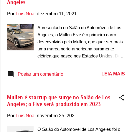
Angeles
impressionante e futuro para baterias de
estado sólido. Resumindo, testamos nossa
Por
Luis Noal
dezembro 11, 2021
célula de 300Ah (ampere-hora) que rendeu
343Ah a 4,3 volts, e os resultados superaram
Apresentado no Salão do Automóvel de Los
todas as expectativas. Podemos dizer com
Angeles, o Mullen Five é o primeiro carro
quase certeza que esta tecnologia, uma vez
desenvolvido pela Mullen, que quer ser mais
implementada no Mullen Five, fornecerá
uma marca norte-americana puramente
mais de 965km de autonomia com uma
elétrica que nasce nos Estados Unidos. De
carga completa. O futuro é brilhante para a
acordo com a Mullen, a marca já recebeu o
Mullen Automotive.” , disse David Michery,
total de 25.000 pedidos de pré-venda pelo
LEIA MAIS
Postar um comentário
CEO e Presidente da Mullen Automotive.
SUV, que está em pré-venda por
Ainda em desenvolvimento inicial, as
reembolsáveis US$ 100. “Estou satisfeito
baterias de estado sólido pro...
com o nível de interesse no Mullen Five.
Mullen é startup que surge no Salão de Los
Nosso estande no Los Angeles Auto Show
Angeles; o Five será produzido em 2023
está vendo tráfego intenso, reação positiva e
resposta ao Five. O Five é o ponto central do
Por
Luis Noal
novembro 25, 2021
esforço e do foco de nossa empresa” , disse
o Presidente-Executivo e Presidente da
O Salão do Automóvel de Los Angeles foi o