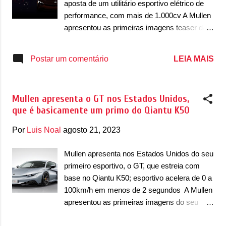
aposta de um utilitário esportivo elétrico de
mas com faróis que já traziam luzes diurnas
performance, com mais de 1.000cv A Mullen
(DRL) em LED em dois ‘Us’ invertidos. Outro
apresentou as primeiras imagens teaser da
grande destaque é que o SUV trazia uma
versão esportiva do seu utilitário esportivo, o
única e destacada entrada de ar na parte
Five. Trata-se do Five RS, que ganhará a
LEIA MAIS
Postar um comentário
inferior do para-choque, conectado
versão esportiva com um foco voltado em
diretamente com um acabamento em
performance. A novidade é antecipada como
plástico preto que estava em toda a parte
a “estreia mundial do design de produto”, ou
inferior da carroceria, inclusive nas caixas ...
Mullen apresenta o GT nos Estados Unidos,
seja, estamos diante da versão de produção
que é basicamente um primo do Qiantu K50
que começa a ser fabricado a partir do final
de 2025, de acordo com informações
Por
Luis Noal
agosto 21, 2023
reveladas pela marca norte-americana. A
estreia do esportivo será no CES 2024,
Mullen apresenta nos Estados Unidos do seu
evento voltado a tecnologia que acontece em
primeiro esportivo, o GT, que estreia com
Las Vegas, EUA. A versão de produção,
base no Qiantu K50; esportivo acelera de 0 a
segundo a Mullen, vai ter um conjunto de
100km/h em menos de 2 segundos A Mullen
motores elétricos que vão operar em
apresentou as primeiras imagens do seu
conjunto e serão capazes de desenvolver
novo esportivo para os Estados Unidos,
1.115cv que vai permitir que ele acelere de 0