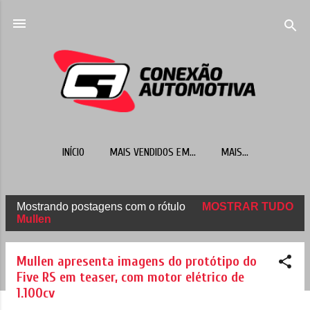
Pular para o conteúdo principal
INÍCIO
MAIS VENDIDOS EM...
MAIS…
Mostrando postagens com o rótulo
MOSTRAR TUDO
P
Mullen
o
s
Mullen apresenta imagens do protótipo do
t
Five RS em teaser, com motor elétrico de
1.100cv
a