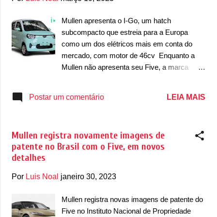
esta conversão de dívida economize para a
empresa mais de US$ 3,5 milhões em
Mullen apresenta o I-Go, um hatch
despesas com juros. “Tem sido um ótimo
subcompacto que estreia para a Europa
ano para a Mullen Automotive; fizemos
como um dos elétricos mais em conta do
grandes avanços em todas as frentes,
mercado, com motor de 46cv Enquanto a
inclusive melhorando significativamente
Mullen não apresenta seu Five, a marca
nossa saúde financeira. Continuar nosso
apresentou as primeiras imagens de um
objetivo de estar livre de dívidas é um foco
hatch subcompacto que vai vender na
LEIA MAIS
Postar um comentário
principal e nos fornece um forte caminho a
Europa. O modelo estreia como um carro
seguir para nossa inovação e programas de
bem pequeno que vai se tornar o elétrico
EV, garantindo a confiança d...
mais em conta da Europa. Considerado
Mullen registra novamente imagens de
perfeito para zona urbana, o compacto já
patente no Brasil com o Five, em novos
está homologado para ser vendido em
detalhes
alguns países do ‘velho continente’, como
Alemanha, Espanha, França, Irlanda e Reino
Por
Luis Noal
janeiro 30, 2023
Unido. O carro foi desenvolvido pela Henan
Henrey, uma marca chinesa e o I-Go é
Mullen registra novas imagens de patente do
resultado de uma ‘engenharia de emblemas’,
Five no Instituto Nacional de Propriedade