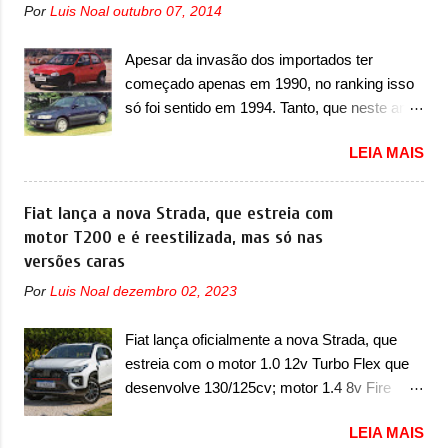
está bastante vinculado ao SUV. Na dianteira,
Por
Luis Noal
outubro 07, 2014
unidades afetadas precisam retornar a uma
ele possui faróis com um desenho mais
concessionária mais próxima para a solução
retangular, com um pequeno prolongamento
Apesar da invasão dos importados ter
de dois problemas. O primeiro deles será
para as laterais. Os faróis cont...
começado apenas em 1990, no ranking isso
uma atualização do software do módulo de
só foi sentido em 1994. Tanto, que neste ano,
controle da bateria (AHCP e HCP). Para
possuem 9 carros inéditos nesse segmento,
alguns veículos envolvidos, também, será
LEIA MAIS
ao começar pelo Chevrolet Corsa, o mais
realizada a verificação e, se necessário, a
destacado deles no ranking que perdurou no
substituição do motor do ventilador HVAC
nosso mercado até início de 2012 e com
Fiat lança a nova Strada, que estreia com
(aquecimento, ventilação e ar-condicionado).
certeza foi um grandioso lançamento da
motor T200 e é reestilizada, mas só nas
A marca também confirmou que “foi
Chevrolet que assustou a concorrência.
versões caras
identificada a possibilidade de uma
Nesse ano também era lançada a nova
sobrecarga do microprocessador do Módulo
Por
Luis Noal
dezembro 02, 2023
geração do Volkswagen Gol que depois de 14
de Controle da Bateria (BPCM), que poderá
anos ganhava uma nova geração feita do
causar a perda de força motriz, requerendo a
Fiat lança oficialmente a nova Strada, que
zero, apelidada de "Bolinha" por suas formas
atualização do software do modulo de...
estreia com o motor 1.0 12v Turbo Flex que
arredondadas. Além do Gol, outro
desenvolve 130/125cv; motor 1.4 8v Fire
Volkswagen fazia sua estréia no mercado.
EVO Flex morre na picape A Fiat apresentou
Era o Pointer, versão hatchback do Logus
LEIA MAIS
oficialmente a nova Strada, que aparece com
que chegava depois de um ano de atraso. A