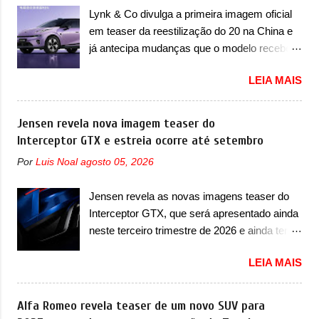
Porsche 911 Dakar e o... Lamborghini
de Pequim, que aconteceu no primeiro
Lynk & Co divulga a primeira imagem oficial
Huracán Sterrato. E o modelo italiano tem
semestre. Na dianteira, o sedã conta com
em teaser da reestilização do 20 na China e
grande parte no desenvolvimento do Dune.
faróis mais quadrados e compactos, com
já antecipa mudanças que o modelo receberá
Baseado no Huracán, o Dune nasce com
luzes ...
em sua dianteira A Lynk & Co confirmou que
uma proposta similar ao que a marca
LEIA MAIS
vai apresentar na China as primeiras
apresentou com o Sterrato, mas com um
mudanças para o Z20, um misto de hatch
design ainda mais Mad Max – algo
com SUV que é vendido no mercado chinês
Jensen revela nova imagem teaser do
característico da Rezvani. Junto com as
desde o lançamento, em 2024. Agora, o
Interceptor GTX e estreia ocorre até setembro
imagens, a marca já confirmou que o Dune
modelo passará por sua primeira mudança
será um carro muito exclusivo. Ao todo,
Por
Luis Noal
agosto 05, 2026
visual e também mudará de nome. Vendido
serão apenas sete unidades produzidas...
na Europa como 02 e Z20 na China, o elétrico
para todo mundo, ou seja, limitado demais.
Jensen revela as novas imagens teaser do
passará a ser vendido na China apenas
Ele será equipado com um motor V10
Interceptor GTX, que será apresentado ainda
como ‘20’. Junto das mudanças visuais, a
Supercharger capaz de desenvolver cerca de
neste terceiro trimestre de 2026 e ainda terá
marca confirmou que ele pode ser um dos
800cv que separou a performance exótica da
uma versão destinada para as pistas A
primeiros produtos da empresa a usar um
aventura i...
LEIA MAIS
Jensen International Automotive (abreviação
novo motor elétrico. Chamado de ’16 em 1’,
de JIA) apresentou uma nova imagem teaser
também chamado de Thunder, ele apresenta
que mostra como será o Interceptor GTX, o
Alfa Romeo revela teaser de um novo SUV para
uma melhoria de eficiência térmica e integra
esportivo que recolocará a marca no