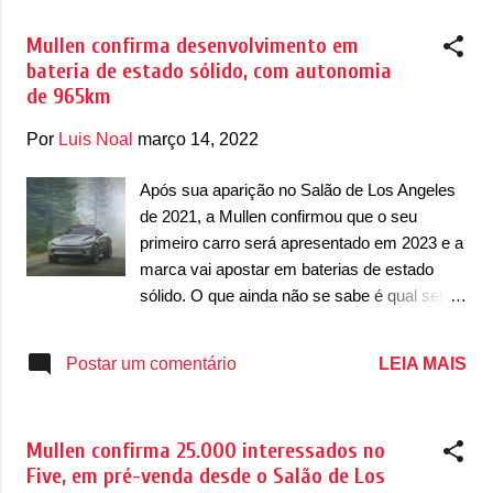
tamb...
que contam com um desenho liso no para-
Mullen confirma desenvolvimento em
choque dianteiro. Para não dizer que não é
bateria de estado sólido, com autonomia
liso, ele possui um friso abaixo dos faróis e
de 965km
mais um friso na parte inferior, interligados
por duas entradas de ar inclinadas
Por
Luis Noal
março 14, 2022
verticalmente. Mais abaixo há uma entrada
de ar inferior, pequena. O capô traz o logotipo
Após sua aparição no Salão de Los Angeles
da marca e possui um capô em cunha, que
de 2021, a Mullen confirmou que o seu
ajuda na aerodinâmica. Nas laterais, o carro
primeiro carro será apresentado em 2023 e a
se destaca primeiro pelas rodas de 23
marca vai apostar em baterias de estado
polegadas, pelo perfil mais cupê da
sólido. O que ainda não se sabe é qual será
carroceria, maçanetas embutidas e o
a mecânica do Five, primeiro modelo da
retrovisor com base nas portas. Ele ainda
marca. Rumores indicam que ele será
LEIA MAIS
Postar um comentário
tem um para-lama dianteiro com um
construído com baterias de íons de lítio, por
acabamento em preto brilhante e um
já estar em desenvolvimento. Mas futuros
acabamento inferior em preto. N...
carros da marca poderão ser criados a partir
Mullen confirma 25.000 interessados no
da nova bateria. “Os dados de teste
Five, em pré-venda desde o Salão de Los
coletados mostram um resultado