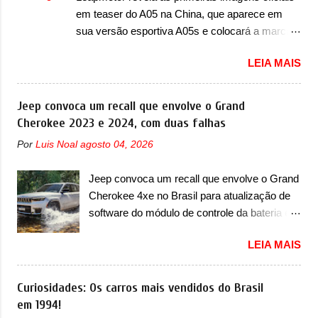
em teaser do A05 na China, que aparece em
da marca e possui um capô em cunha, que
sua versão esportiva A05s e colocará a marca
ajuda na aerodinâmica. Nas laterais, o carro
contra BYD, Geely e outras A Leapmotor vem
se destaca primeiro pelas rodas de 23
LEIA MAIS
apresentando uma rápida expansão na China
polegadas, pelo perfil mais cupê da carro...
em termos de portfólio. Apoiada pela Stellantis, a
marca confirmou a estreia de um novo modelo
Jeep convoca um recall que envolve o Grand
compacto à sua linha. Posicionado entre o T03
Cherokee 2023 e 2024, com duas falhas
e o B05, a marca revelou as primeiras imagens
Por
Luis Noal
agosto 04, 2026
teaser do A05, que nas imagens apareceu em
sua versão mais esportiva, o A05s. Previsto
Jeep convoca um recall que envolve o Grand
para ser lançado ainda neste ano na China, o
Cherokee 4xe no Brasil para atualização de
compacto elétrico colocará a Leapmotor para
software do módulo de controle da bateria e
concorrer com uma série de outras marcas de
possível substituição do motor do ventilador A
compactos, como BYD Dolphin e Geely EX2.
LEIA MAIS
Jeep convocou no dia 10 de outubro de 2025
Visualmente, o A05 conta com um design já
um chamado que envolve os proprietários do
visto por outros modelos da marca, em especial
Grand Cherokee 4xe, em sua versão única
Curiosidades: Os carros mais vendidos do Brasil
do SUV compacto A10. Basicamente sendo o
Limited, com unidades de ano/modelo 2023 e
em 1994!
hatch do SUV, o A05 nasce com um design que
2024. A marca norte-americana diz que as