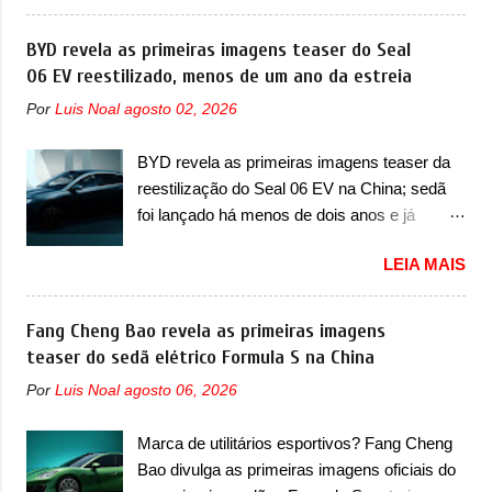
mudanças visuais e com uma nova opção de
invasão de 1994 foi marcava pelos
motor. Depois da picape compacta receber o
BYD revela as primeiras imagens teaser do Seal
franceses, alemães, japoneses e coreanos
câmbio automático CVT no ano passado, a
06 EV reestilizado, menos de um ano da estreia
que chegaram arrancando corações em
Fiat apresentou mudanças visuais e a estreia
nosso mercado. Os importados que mais se
Por
Luis Noal
agosto 02, 2026
do motor 1.0 12v Turbo Flex, conhecido
destacaram nas vendas em 1994 foram o
como T200. Praticamente sem concorrentes,
Renault R19 que vinha em 3 versões de
BYD revela as primeiras imagens teaser da
a Fiat Strada soube ser mutável com
carroceria, sendo duas do hatch e o sedan, a
reestilização do Seal 06 EV na China; sedã
avanços importantes que a concorrência
famosa Kia Besta, o Vol...
foi lançado há menos de dois anos e já
nunca conseguiu acompanhar e agora ela
receberá a sua primeira mudança A BYD
abre uma distância ainda maior com a
LEIA MAIS
revelou as primeiras imagens teaser de uma
chegada do motor T200, que estreou nos
mudança visual para um dos seus menores
irmãos Pulse e Fastback. "A Fiat Strada é
sedãs elétricos na China, pertencente à linha
Fang Cheng Bao revela as primeiras imagens
mais do que uma picape, é uma verdadeira
Ocean. Trata-se do Seal 06 EV, lançado no
teaser do sedã elétrico Formula S na China
revolução no mercado automotivo. Há alguns
segundo semestre de 2025. Sim, há menos
anos era improvável pensar que uma picape
Por
Luis Noal
agosto 06, 2026
de um ano. O modelo agora passará a ser
chagaria ao topo do mercado brasileiro, algo
vendido com mudanças visuais na dianteira e
que só a Strada fez. Mais do que isso: ela é a
Marca de utilitários esportivos? Fang Cheng
na traseira, que vão atualizá-los para a
prova viva que time que está ganhando se
Bao divulga as primeiras imagens oficiais do
identidade visual mais moderna da marca,
mexe sim. Ao longo da sua história, ela...