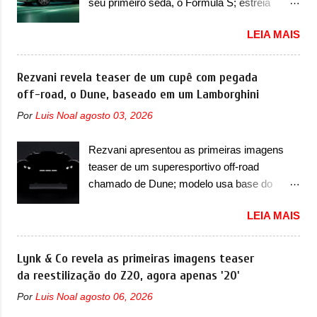
seu primeiro sedã, o Formula S; estreia
mas ainda sem motivos para que essa
acontece ainda em 2026 Lançada em 2023
mudança já seja tão recente assim (o que
LEIA MAIS
como uma marca com utilitários esportivos, a
não deve ter agradado em nada os primeiros
Fang Cheng Bao nasceu como uma empresa
consumidores). Pelas imagens teaser, se
voltada a desenvolver utilitários esportivos
Rezvani revela teaser de um cupê com pegada
percebe que o sedã contará com um novo
com uma pegada mais off-road. E isso
off-road, o Dune, baseado em um Lamborghini
para-choque na dianteira. Ele passa a trazer
funcionou muito bem com o lançamento dos
um vinco horizontal mais destacado que
Por
Luis Noal
agosto 03, 2026
modelos Bao 5 e Bao 8, além do Tai 3 e Tai 7.
atravessa toda a dianteira do sedã, passando
Agora, a marca confirmou que vai entrar de
logo abaixo do logotipo e dos faróis. Ele ainda
Rezvani apresentou as primeiras imagens
vez no segmento de... sedãs. Antecipado por
possui um espaço para a placa novo abaixo
teaser de um superesportivo off-road
imagens teaser, o Formula S será o primeiro
do vinco e uma nova entrada de ar inferio...
chamado de Dune; modelo usa base do
três volumes da Fang Cheng Bao, que
Lamborghini Urus e proposta do Sterrato A
parece se perder na sua identidade com a
LEIA MAIS
Rezvani apresentou as primeiras imagens
Denza. Até o momento, a marca divulgou
teaser de um novo superesportivo que vai
algumas imagens externas e informações
oferecer aos seus consumidores. Trata-se do
Lynk & Co revela as primeiras imagens teaser
sobre o sedã, que terá seu lançamento ainda
Dune, um cupê superesportivo que terá uma
da reestilização do Z20, agora apenas '20'
neste ano de 2026. Em termos de design, o
proposta off-road assim como outros
Formula S segue basicamente as mesmas
Por
Luis Noal
agosto 06, 2026
esportivos recentemente tiveram, como o
linhas do conceito que o antecipou no Salão