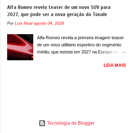
voltada a desenvolver utilitários esportivos
Alfa Romeo revela teaser de um novo SUV para
do GLC, envolve duas versões também. A
com uma pegada mais off-road. E isso
2027, que pode ser a nova geração do Tonale
primeira delas é a 300, com ano/modelo 2024
funcionou muito bem com o lançamento dos
e 2025 que foram produzidas entre setembro
Por
Luis Noal
agosto 04, 2026
modelos Bao 5 e Bao 8, além do Tai 3 e Tai 7.
de 2023 até julho de 2025. Já a versão 43
Agora, a marca confirmou que vai entrar de
AMG possui ano/modelo 2024 e 2025, mas
Alfa Romeo revela a primeira imagem teaser
vez no segmento de... sedãs. Antecipado por
produzida entre janeiro de 2024 até junho de
de um novo utilitário esportivo do segmento
imagens teaser, o Formula S será o primeiro
2025. Por fim, o EQE SUV envolvido é da
médio, que estreia em 2027 na Europa com
três volumes da Fang Cheng Bao, que
versão 300, com ano/modelo 2023...
plataforma STLA Medium A Alfa Romeo
parece se perder na sua identidade com a
LEIA MAIS
revelou a primeira imagem teaser de um
Denza. Até o momento, a marca divulgou
novo utilitário esportivo da marca italiana,
algumas imagens externas e informações
previsto para ser lançado em meados de
sobre o sedã, que terá seu lançamento ainda
2027. O novo modelo não tem nome ou se é
neste ano de 2026. Em termos de design, o
uma nova geração de um modelo existente, o
Formula S segue basicamente as mesmas
que poderia acontecer. Sabe-se apenas que
linhas do conceito que o antecipou no Salão
o novo modelo em questão é um SUV do
de Pequim, que aconteceu no primeiro
porte médio (C) e que seu lançamento foi
semestre. Na dianteira, o sedã conta com
confirmado durante a Mesa Redonda
Tecnologia do Blogger
faróis mais quadrados e compactos, com
Nacional da Indústria Automotiva, organizada
luzes ...