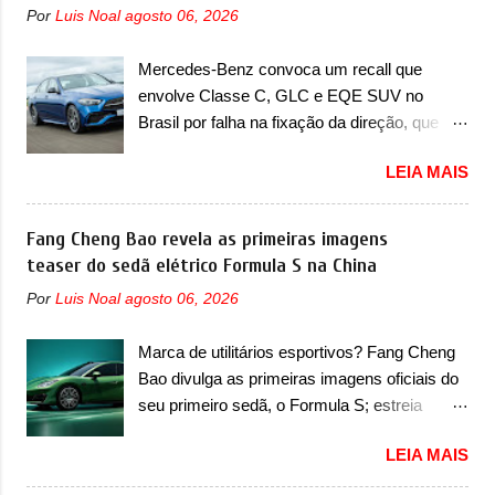
que, em caso de colisão que demande a sua
Por
Luis Noal
agosto 06, 2026
uma nova imagem de traseira, onde ele
deflagração, poderá levar a falha na dinâmica
aparece o para-choque traseiro. A marca
de sua abertura, potencializando a ocorrência
Mercedes-Benz convoca um recall que
ainda confirmou que o esportivo será
de dano físico grave ou até mesmo fatal ao
envolve Classe C, GLC e EQE SUV no
apresentado no terceiro trimestre de 2026, ou
condutor do veículo” . O serviço...
Brasil por falha na fixação da direção, que
seja, acontecerá entre os meses de julho e
pode se desconectar em casos sérios A
setembro (e já estamos em agosto), ou seja,
LEIA MAIS
Mercedes-Benz convocou em outubro de
a estreia deve aparecer neste mês ou até o
2025 um recall que envolve o trio de modelos
dia 30 de setembro. A marca confirmou que
formado pelo Classe C, GLC e EQE SUV. De
Fang Cheng Bao revela as primeiras imagens
vai apresentar um "protótipo de pré-produção,
acordo com informações, o chamado
teaser do sedã elétrico Formula S na China
de altíssimo desempenho, exclusivo para
envolve unidades com ano/modelo que varia
pistas" , que vai antecipar as futuras versões
Por
Luis Noal
agosto 06, 2026
de 2023, 2024 e 2025, dependendo do
de rua do esportivo. Ao mesmo tempo, a
modelo. A falha está na fixação da direção,
Jensen descreveu o misterioso esportivo
Marca de utilitários esportivos? Fang Cheng
que pode se voltar em alguns casos mais
como um “protótipo aprimorado” que
Bao divulga as primeiras imagens oficiais do
extremos. No caso do Classe C, envolve a
estabelece as bases para "div...
seu primeiro sedã, o Formula S; estreia
versão 200, com ano/modelo 2024 e
acontece ainda em 2026 Lançada em 2023
produzida em fevereiro de 2024, e a versão
LEIA MAIS
como uma marca com utilitários esportivos, a
300, com ano/modelo 2024 e produzida de
Fang Cheng Bao nasceu como uma empresa
igual forma em fevereiro de 2024. Já no caso