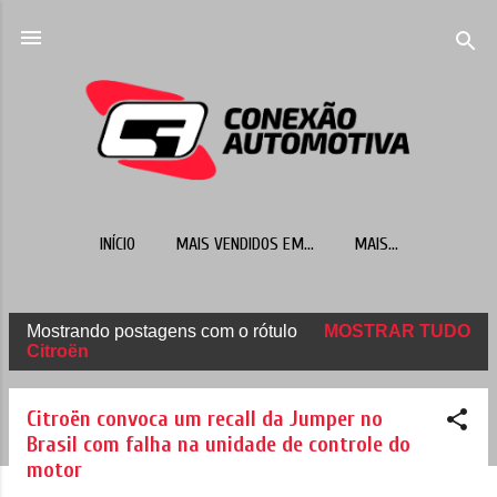
Pular para o conteúdo principal
INÍCIO
MAIS VENDIDOS EM...
MAIS…
Mostrando postagens com o rótulo
MOSTRAR TUDO
P
Citroën
o
s
Citroën convoca um recall da Jumper no
t
Brasil com falha na unidade de controle do
motor
a