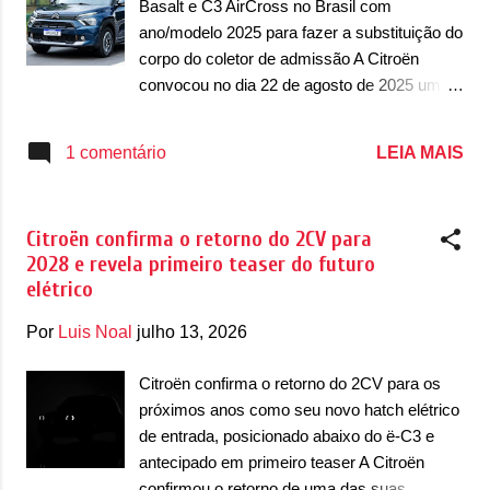
Basalt e C3 AirCross no Brasil com
conformidade na calibração do software da
ano/modelo 2025 para fazer a substituição do
unidade de controle do motor (ECU), que
corpo do coletor de admissão A Citroën
pode resultar na não ativação da luz de
convocou no dia 22 de agosto de 2025 um
advertência de falha (MIL), caso o sistema
recall que envolve a dupla Basalt e C3
de redução catalítica seletiva (SCR) ou o
AirCross no mercado brasileiro. O chamado
LEIA MAIS
1 comentário
filtro de partículas diesel (DPF) apresentem
envolve as unidades com ano/modelo 2025,
falhas em seus diagnósticos e tenham a
que vão precisar retornar a uma
função d...
concessionária para realizar a substituição
Citroën confirma o retorno do 2CV para
gratuita do corpo do coletor de admissão.
2028 e revela primeiro teaser do futuro
Possivelmente, a falha está relacionada com
elétrico
o motor 1.0 Turbo 200, que também afetou
unidades de modelos Fiat e Peugeot, mas a
Por
Luis Noal
julho 13, 2026
Stellantis não confirmou isso em
comunicado. O chamado já pode ser
Citroën confirma o retorno do 2CV para os
realizado na rede de concessionárias da
próximos anos como seu novo hatch elétrico
marca. Em comunicado, a Citroën disse que
de entrada, posicionado abaixo do ë-C3 e
“foi identificada a possibilidade de obstrução
antecipado em primeiro teaser A Citroën
no coletor de admissão, o que poderá
confirmou o retorno de uma das suas