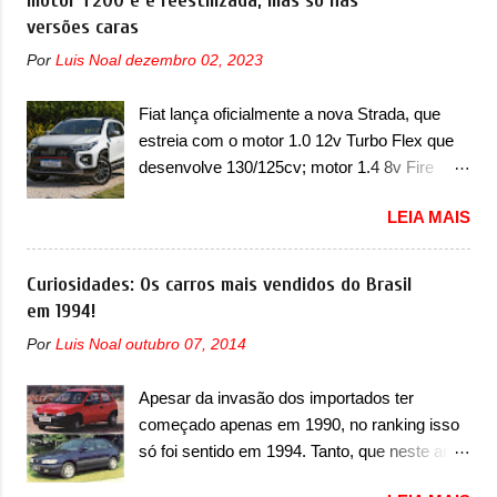
motor T200 e é reestilizada, mas só nas
2024. A marca norte-americana diz que as
versões caras
Basicamente sendo o hatch do SUV, o A05
unidades afetadas precisam retornar a uma
nasce com um design que está bastante
Por
Luis Noal
dezembro 02, 2023
concessionária mais próxima para a solução
vinculado ao SUV. Na dianteira, ele possui
de dois problemas. O primeiro deles será
faróis com um desenho mais retangular, com
Fiat lança oficialmente a nova Strada, que
uma atualização do software do módulo de
um pequeno prolongamento para as laterais.
estreia com o motor 1.0 12v Turbo Flex que
controle da bateria (AHCP e HCP). Para
Os faróis cont...
desenvolve 130/125cv; motor 1.4 8v Fire
alguns veículos envolvidos, também, será
EVO Flex morre na picape A Fiat apresentou
realizada a verificação e, se necessário, a
LEIA MAIS
oficialmente a nova Strada, que aparece com
substituição do motor do ventilador HVAC
mudanças visuais e com uma nova opção de
(aquecimento, ventilação e ar-condicionado).
motor. Depois da picape compacta receber o
Curiosidades: Os carros mais vendidos do Brasil
A marca também confirmou que “foi
câmbio automático CVT no ano passado, a
em 1994!
identificada a possibilidade de uma
Fiat apresentou mudanças visuais e a estreia
sobrecarga do microprocessador do Módulo
Por
Luis Noal
outubro 07, 2014
do motor 1.0 12v Turbo Flex, conhecido
de Controle da Bateria (BPCM), que poderá
como T200. Praticamente sem concorrentes,
causar a perda de força motriz, requerendo a
Apesar da invasão dos importados ter
a Fiat Strada soube ser mutável com
atualização do software do modulo de...
começado apenas em 1990, no ranking isso
avanços importantes que a concorrência
só foi sentido em 1994. Tanto, que neste ano,
nunca conseguiu acompanhar e agora ela
possuem 9 carros inéditos nesse segmento,
abre uma distância ainda maior com a