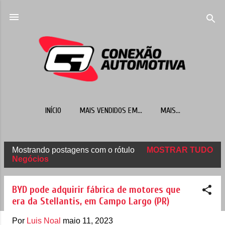
Pular para o conteúdo principal
INÍCIO
MAIS VENDIDOS EM...
MAIS…
Mostrando postagens com o rótulo
MOSTRAR TUDO
P
Negócios
o
s
BYD pode adquirir fábrica de motores que
t
era da Stellantis, em Campo Largo (PR)
a
Por
Luis Noal
maio 11, 2023