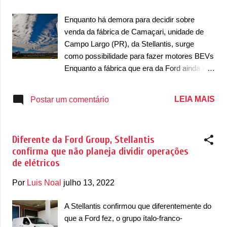
g
e
Enquanto há demora para decidir sobre
n
venda da fábrica de Camaçari, unidade de
Campo Largo (PR), da Stellantis, surge
s
como possibilidade para fazer motores BEVs
Enquanto a fábrica que era da Ford ainda é
um impasse para a BYD, a unidade da
Stellantis e recém fechada fábrica de Campo
LEIA MAIS
Postar um comentário
Largo (PR), surge como uma possibilidade
para a chinesa. Responsável pela produção
de motores 1.8 16v EtorQ para o grupo ítalo-
Diferente da Ford Group, Stellantis
franco-americano, a unidade está fechada
confirma que não planeja dividir operações
desde o final do ano passado, quando
de elétricos
encerrou suas atividades e demitiu seus
funcionários. Inda sem definição sobre o que
Por
Luis Noal
julho 13, 2022
deve acontecer com a unidade, ela pode
acabar sendo vendida para a BYD. Os
A Stellantis confirmou que diferentemente do
rumores dessa negociação começaram no
que a Ford fez, o grupo ítalo-franco-
início deste ano, com a BYD querendo