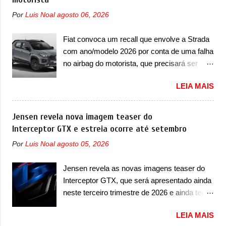
visual e também mudará de nome. Vendido
nosso mercado. Os importados que mais se
Por
Luis Noal
agosto 06, 2026
na Europa como 02 e Z20 na China, o elétrico
destacaram nas vendas em 1994 foram o
passará a ser vendido na China apenas
Renault R19 que vinha em 3 versões de
Fiat convoca um recall que envolve a Strada
como ‘20’. Junto das mudanças visuais, a
carroceria, sendo duas do hatch e o sedan, a
com ano/modelo 2026 por conta de uma falha
marca confirmou que ele pode ser um dos
famosa Kia Besta, o Vol...
no airbag do motorista, que precisará ser
primeiros produtos da empresa a usar um
substituído A Fiat convocou um recall no dia
novo motor elétrico. Chamado de ’16 em 1’,
LEIA MAIS
24 de outubro de 2025 que envolve os
também chamado de Thunder, ele apresenta
proprietários da Strada no Brasil. O chamado
uma melhoria de eficiência térmica e integra
envolve unidades com ano/modelo 2026 da
Jensen revela nova imagem teaser do
12 elementos de hardware. Entre eles, motor
picape compacta e envolve todas as versões
Interceptor GTX e estreia ocorre até setembro
elétrico, controlador de motor, redutor,
com este ano/modelo. A marca fala que as
conversor CC-CC, OBC, PDU, HBMS,
Por
Luis Noal
agosto 05, 2026
unidades afetadas precisam retornar a uma
LBMS, VCU, TMS, controle ativo de pré-
concessionária para solucionar uma falha no
carga e gateway de domínio de energia. Há
Jensen revela as novas imagens teaser do
airbag do motorista, que precisará ser
mais quatro recursos de software como
Interceptor GTX, que será apresentado ainda
substituído porque pode ter sido produzido de
gerenciamento...
neste terceiro trimestre de 2026 e ainda terá
forma errada. O serviço já pode ser
uma versão destinada para as pistas A
solucionado em uma concessionária da
LEIA MAIS
Jensen International Automotive (abreviação
marca, sem custo. Em comunicado, a Fiat