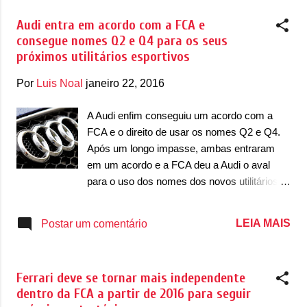
não ...
segredo, mas a ideia era fazer com que a
Audi entra em acordo com a FCA e
Volkswagen abocanhasse o suficiente para
consegue nomes Q2 e Q4 para os seus
ter certo nível de controle e influência sobre
próximos utilitários esportivos
as decisões da Tesla. "Musk não gostou do
acordo porque acreditava que ele daria à
Por
Luis Noal
janeiro 22, 2016
Volkswagen muita influência sobre Tesla" ,
afirma uma fonte. Além disso, o CEO ficou
A Audi enfim conseguiu um acordo com a
desconfiado do interesse da Volkswagen,
FCA e o direito de usar os nomes Q2 e Q4.
acreditando que a marca queria pegar carona
Após um longo impasse, ambas entraram
na tecnologia desenvolvida pela marca.
em um acordo e a FCA deu a Audi o aval
Embora a Volkswagen não confirme a
para o uso dos nomes dos novos utilitários
história (nem a Tesla), o interesse por parte
esportivos. Agora a indefinição acabou, pois
da Volkswagen estaria ligado diretamente ao
o CEO da Audi, Rupert Stadler, anunciou que
LEIA MAIS
Postar um comentário
processo de eletrificação da marca europeia
a marca e o grupo FCA finalmente chegaram
com a linha de carros batizados de ID e...
a um acordo. Detalhes do negócio não foram
divulgados, mas Stadler deu a entender que
Ferrari deve se tornar mais independente
a Audi pode ter liberado dois nomes
dentro da FCA a partir de 2016 para seguir
registrados pela marca alemã para a FCA