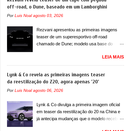
certeza foi um grandioso lançamento da
off-road, o Dune, baseado em um Lamborghini
revolução no mercado automotivo. Há alguns
Chevrolet que assustou a concorrência.
anos era improvável pensar que uma picape
Por
Luis Noal
agosto 03, 2026
Nesse ano também era lançada a nova
chagaria ao topo do mercado brasileiro, algo
geração do Volkswagen Gol que depois de 14
que só a Strada fez. Mais do que isso: ela é a
Rezvani apresentou as primeiras imagens
anos ganhava uma nova geração feita do
prova viva que time que está ganhando se
teaser de um superesportivo off-road
zero, apelidada de "Bolinha" por suas formas
mexe sim. Ao longo da sua história, ela...
chamado de Dune; modelo usa base do
arredondadas. Além do Gol, outro
Lamborghini Urus e proposta do Sterrato A
Volkswagen fazia sua estréia no mercado.
LEIA MAIS
Rezvani apresentou as primeiras imagens
Era o Pointer, versão hatchback do Logus
teaser de um novo superesportivo que vai
que chegava depois de um ano de atraso. A
oferecer aos seus consumidores. Trata-se do
Lynk & Co revela as primeiras imagens teaser
invasão de 1994 foi marcava pelos
Dune, um cupê superesportivo que terá uma
da reestilização do Z20, agora apenas '20'
franceses, alemães, japoneses e coreanos
proposta off-road assim como outros
que chegaram arrancando corações em
Por
Luis Noal
agosto 06, 2026
esportivos recentemente tiveram, como o
nosso mercado. Os importados que mais se
Porsche 911 Dakar e o... Lamborghini
destacaram nas vendas em 1994 foram o
Lynk & Co divulga a primeira imagem oficial
Huracán Sterrato. E o modelo italiano tem
Renault R19 que vinha em 3 versões de
em teaser da reestilização do 20 na China e
grande parte no desenvolvimento do Dune.
carroceria, sendo duas do hatch e o sedan, a
já antecipa mudanças que o modelo receberá
Baseado no Huracán, o Dune nasce com
famosa Kia Besta, o Vol...
em sua dianteira A Lynk & Co confirmou que
uma proposta similar ao que a marca