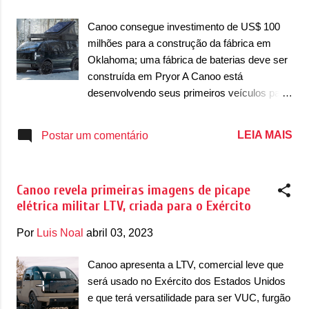
g
e
Canoo consegue investimento de US$ 100
n
milhões para a construção da fábrica em
Oklahoma; uma fábrica de baterias deve ser
s
construída em Pryor A Canoo está
desenvolvendo seus primeiros veículos para
começar a produção dos seus automóveis.
Mas a produção será onde? Bom, de acordo
LEIA MAIS
Postar um comentário
com a marca, a fábrica ainda teria que ser
construída. E isso vai acontecer em
Oklahoma, nos Estados Unidos. A marca
Canoo revela primeiras imagens de picape
conseguiu um investimento de US$ 100
elétrica militar LTV, criada para o Exército
milhões do estado de Oklahoma e da
Cherokee Nation para a construção da sua
Por
Luis Noal
abril 03, 2023
fábrica. O estado confirmou que o
Department of Commerce of Oklahoma
Canoo apresenta a LTV, comercial leve que
(Departamento do Comércio do estado) vai
será usado no Exército dos Estados Unidos
permitir pagamentos baseados em
e que terá versatilidade para ser VUC, furgão
desempenho. Além disso, a região vai