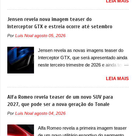
LEIA MAIS
vai apresentar na China as primeiras
apresentou com o Sterrato, mas com um
mudanças para o Z20, um misto de hatch
design ainda mais Mad Max – algo
com SUV que é vendido no mercado chinês
Jensen revela nova imagem teaser do
característico da Rezvani. Junto com as
desde o lançamento, em 2024. Agora, o
Interceptor GTX e estreia ocorre até setembro
imagens, a marca já confirmou que o Dune
modelo passará por sua primeira mudança
será um carro muito exclusivo. Ao todo,
Por
Luis Noal
agosto 05, 2026
visual e também mudará de nome. Vendido
serão apenas sete unidades produzidas...
na Europa como 02 e Z20 na China, o elétrico
para todo mundo, ou seja, limitado demais.
Jensen revela as novas imagens teaser do
passará a ser vendido na China apenas
Ele será equipado com um motor V10
Interceptor GTX, que será apresentado ainda
como ‘20’. Junto das mudanças visuais, a
Supercharger capaz de desenvolver cerca de
neste terceiro trimestre de 2026 e ainda terá
marca confirmou que ele pode ser um dos
800cv que separou a performance exótica da
uma versão destinada para as pistas A
primeiros produtos da empresa a usar um
aventura i...
LEIA MAIS
Jensen International Automotive (abreviação
novo motor elétrico. Chamado de ’16 em 1’,
de JIA) apresentou uma nova imagem teaser
também chamado de Thunder, ele apresenta
que mostra como será o Interceptor GTX, o
Alfa Romeo revela teaser de um novo SUV para
uma melhoria de eficiência térmica e integra
esportivo que recolocará a marca no
2027, que pode ser a nova geração do Tonale
12 elementos de hardware. Entre eles, motor
mercado. O granturismo (GT) apareceu em
elétrico, controlador de motor, redutor,
Por
Luis Noal
agosto 04, 2026
uma nova imagem de traseira, onde ele
conversor CC-CC, OBC, PDU, HBMS,
aparece o para-choque traseiro. A marca
LBMS, VCU, TMS, controle ativo de pré-
Alfa Romeo revela a primeira imagem teaser
ainda confirmou que o esportivo será
carga e gateway de domínio de energia. Há
de um novo utilitário esportivo do segmento