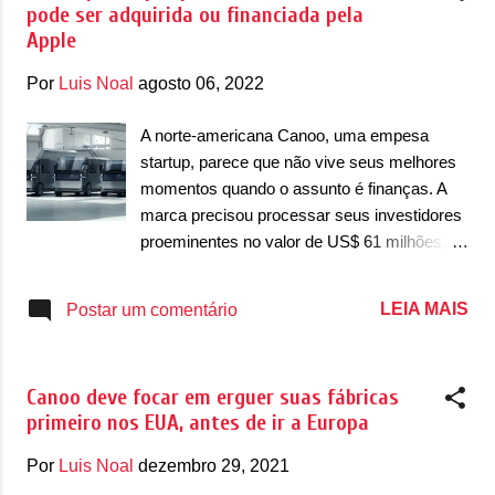
pode ser adquirida ou financiada pela
mercearias e outros mercados em geral. A
Apple
Walmart confirmou ainda que as “empresas
planejam iniciar entregas avançadas para
Por
Luis Noal
agosto 06, 2022
refinar e finalizar a configuração do veículo
na área metropolitana de Dallas-Fort Worth
A norte-americana Canoo, uma empesa
nas próximas semanas”. A Canoo ainda
startup, parece que não vive seus melhores
confirmou que a LDV foi “projetada para
momentos quando o assunto é finanças. A
entregas rápidas de alta frequência e entrega
marca precisou processar seus investidores
rápida de veículo para porta, incluindo
proeminentes no valor de US$ 61 milhões, o
entrega de supermercado e
que seria um bom valor de caixa para a
comida/refeição.” . A Walmart,
empresa conseguir dar sequência aos seus
LEIA MAIS
Postar um comentário
posteriormente, confirmou ainda que quer
planos. De acordo com informações, a
que a Canoo venda sua van apenas para a
empresa fornecedora das Ilhas Cayman, DD
Walmart. Isso porque a Amazon se
Global Holdings, são um dos alvos da
interessou...
Canoo deve focar em erguer suas fábricas
Canoo, de acordo com a Agência Bloomberg
primeiro nos EUA, antes de ir a Europa
. Considerado um dos maiores acionistas da
Canoo, a empresa processada foi obrigada,
Por
Luis Noal
dezembro 29, 2021
por meio de um acordo de segurança