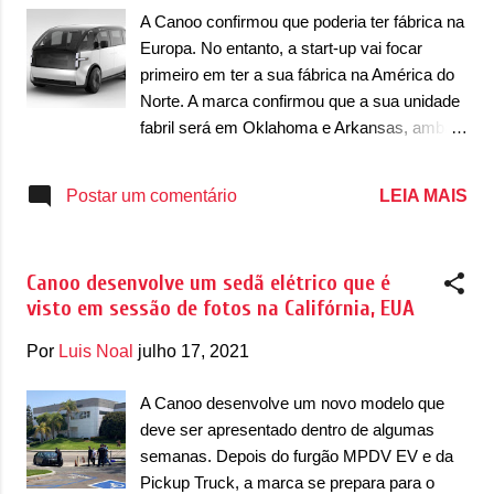
nacional na China, a possuir cerca de 10%
A Canoo confirmou que poderia ter fábrica na
ou menos. Isso poderia estar violando o
Europa. No entanto, a start-up vai focar
acordo e o motivo do processo também pode
primeiro em ter a sua fábrica na América do
ter outras transações também. De acordo
Norte. A marca confirmou que a sua unidade
com a agência de notícias, a Canoo perdeu
fabril será em Oklahoma e Arkansas, ambas
cerca de US$ 125 milhões no primeiro
nos Estados Unidos. A produção iniciar pelos
trimestre de 2022 e tem apenas US$ 104,9
EUA, é explicado como uma forma de
LEIA MAIS
Postar um comentário
milhões em caixa, o que pode ser perigoso
reduzir a vulnerabilidade de uma marca
por conta da empresa não ter muitos
como a Canoo, que é novata, com questões
recursos. A marca precisaria ainda de cerca
como a cadeia de abastecimentos e
de US$ 600 milhões para dar iníci...
Canoo desenvolve um sedã elétrico que é
aumentando a velocidade de fabricação dos
visto em sessão de fotos na Califórnia, EUA
carros para ser entregue aos seus clientes.
De acordo com a Canoo, isso fará com que
Por
Luis Noal
julho 17, 2021
a marca possa “economizará milhares de
dólares por unidade em eliminando riscos de
A Canoo desenvolve um novo modelo que
garantia, tarifas e custos de envio para o
deve ser apresentado dentro de algumas
exterior.” . A primeira fábrica da Canoo será
semanas. Depois do furgão MPDV EV e da
no estado do Arkansas, que fica pronta em
Pickup Truck, a marca se prepara para o