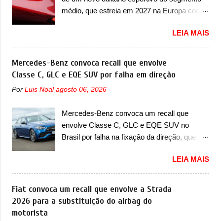
apresentado no terceiro trimestre de 2026, ou
mais quatro recursos de software como
médio, que estreia em 2027 na Europa com
seja, acontecerá entre os meses de julho e
gerenciamento...
plataforma STLA Medium A Alfa Romeo
setembro (e já estamos em agosto), ou seja,
LEIA MAIS
revelou a primeira imagem teaser de um
a estreia deve aparecer neste mês ou até o
novo utilitário esportivo da marca italiana,
dia 30 de setembro. A marca confirmou que
previsto para ser lançado em meados de
Mercedes-Benz convoca recall que envolve
vai apresentar um "protótipo de pré-produção,
2027. O novo modelo não tem nome ou se é
Classe C, GLC e EQE SUV por falha em direção
de altíssimo desempenho, exclusivo para
uma nova geração de um modelo existente, o
pistas" , que vai antecipar as futuras versões
Por
Luis Noal
agosto 06, 2026
que poderia acontecer. Sabe-se apenas que
de rua do esportivo. Ao mesmo tempo, a
o novo modelo em questão é um SUV do
Jensen descreveu o misterioso esportivo
Mercedes-Benz convoca um recall que
porte médio (C) e que seu lançamento foi
como um “protótipo aprimorado” que
envolve Classe C, GLC e EQE SUV no
confirmado durante a Mesa Redonda
estabelece as bases para "div...
Brasil por falha na fixação da direção, que
Nacional da Indústria Automotiva, organizada
pode se desconectar em casos sérios A
pelo Ministério dos Negócios e do Made in
LEIA MAIS
Mercedes-Benz convocou em outubro de
Italy (MIMIT). Estiveram presentes Emanuele
2025 um recall que envolve o trio de modelos
Cappellano, Diretor de Operações da
formado pelo Classe C, GLC e EQE SUV. De
Fiat convoca um recall que envolve a Strada
Stellantis Enlarged Europe, que foi o
acordo com informações, o chamado
2026 para a substituição do airbag do
responsável por antecipar o lançamento. O
envolve unidades com ano/modelo que varia
motorista
novo modelo teve uma imagem que mostra a
de 2023, 2024 e 2025, dependendo do