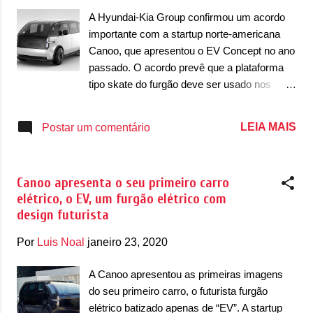
podemos gerar fundos suficientes para
A Hyundai-Kia Group confirmou um acordo
acelerar nosso processo de
importante com a startup norte-americana
desenvolvimento”, disse Ulrich Kranz, Co-
Canoo, que apresentou o EV Concept no ano
fundador e Presidente Executivo da Canoo. A
passado. O acordo prevê que a plataforma
marca ainda confirmou que deve apresentar
tipo skate do furgão deve ser usado nos
uma nova linha de automóveis, que devem
futuros compactos das marcas. O objetivo é
usar a plataforma básica que pode ser
reduzir os custos para criar esses produtos e
LEIA MAIS
Postar um comentário
aplicada a outros modelos de carroceria,
assim diminuir o impacto nos preços. “A
com baterias em formato de retângulo plano
parceria do Hyundai Motor Group com
e com motor capaz de desenvolver 300cv de
Canoo se concentrará no desenvolvimento
p...
Canoo apresenta o seu primeiro carro
de uma plataforma para pequenos veículos
elétrico, o EV, um furgão elétrico com
elétricos (segmentos A e B). Várias opções
design futurista
serão exploradas à medida que a associação
progride” , disse o grupo sul-coreano no
Por
Luis Noal
janeiro 23, 2020
comunicado. Com isso, todos os compactos
de Hyundai e Kia poderão usar esse tipo de
A Canoo apresentou as primeiras imagens
plataforma, que é modular e deve ser
do seu primeiro carro, o futurista furgão
compartilhável entre os carros. “O motor de
elétrico batizado apenas de “EV”. A startup