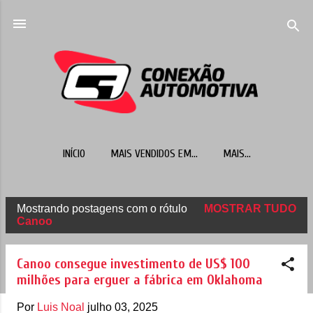
Pular para o conteúdo principal
INÍCIO
MAIS VENDIDOS EM...
MAIS…
Mostrando postagens com o rótulo
MOSTRAR TUDO
P
Canoo
o
s
Canoo consegue investimento de US$ 100
t
milhões para erguer a fábrica em Oklahoma
a
Por
Luis Noal
julho 03, 2025