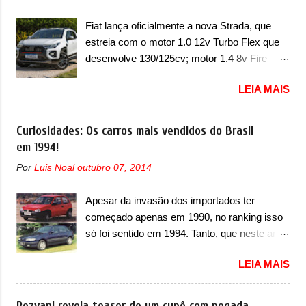
vinculado ao SUV. Na dianteira, ele possui
de dois problemas. O primeiro deles será
faróis com um desenho mais retangular, com
Fiat lança oficialmente a nova Strada, que
uma atualização do software do módulo de
um pequeno prolongamento para as laterais.
estreia com o motor 1.0 12v Turbo Flex que
controle da bateria (AHCP e HCP). Para
Os faróis cont...
desenvolve 130/125cv; motor 1.4 8v Fire
alguns veículos envolvidos, também, será
EVO Flex morre na picape A Fiat apresentou
realizada a verificação e, se necessário, a
LEIA MAIS
oficialmente a nova Strada, que aparece com
substituição do motor do ventilador HVAC
mudanças visuais e com uma nova opção de
(aquecimento, ventilação e ar-condicionado).
motor. Depois da picape compacta receber o
Curiosidades: Os carros mais vendidos do Brasil
A marca também confirmou que “foi
câmbio automático CVT no ano passado, a
em 1994!
identificada a possibilidade de uma
Fiat apresentou mudanças visuais e a estreia
sobrecarga do microprocessador do Módulo
Por
Luis Noal
outubro 07, 2014
do motor 1.0 12v Turbo Flex, conhecido
de Controle da Bateria (BPCM), que poderá
como T200. Praticamente sem concorrentes,
causar a perda de força motriz, requerendo a
Apesar da invasão dos importados ter
a Fiat Strada soube ser mutável com
atualização do software do modulo de...
começado apenas em 1990, no ranking isso
avanços importantes que a concorrência
só foi sentido em 1994. Tanto, que neste ano,
nunca conseguiu acompanhar e agora ela
possuem 9 carros inéditos nesse segmento,
abre uma distância ainda maior com a
LEIA MAIS
ao começar pelo Chevrolet Corsa, o mais
chegada do motor T200, que estreou nos
destacado deles no ranking que perdurou no
irmãos Pulse e Fastback. "A Fiat Strada é
nosso mercado até início de 2012 e com
Rezvani revela teaser de um cupê com pegada
mais do que uma picape, é uma verdadeira