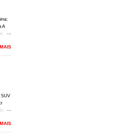
do
ao
ina;
a A
,
os
do
 MAIS
o. O
a, mas
não
r, se
a a
sedã,
; SUV
ra a
kr
ados
 MAIS
2).