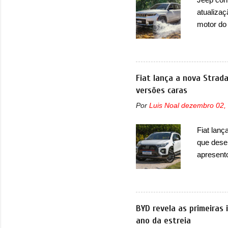
nas vend
atualizaç
sendo dua
motor do
que envo
com unid
unidades
solução d
Fiat lança a nova Strad
módulo d
versões caras
também, s
Por
Luis Noal
dezembro 02,
ventilad
confirmou
Fiat lanç
micropro
que dese
perda de 
apresent
uma nova
automáti
do motor
concorre
BYD revela as primeiras
concorrê
ano da estreia
maior co