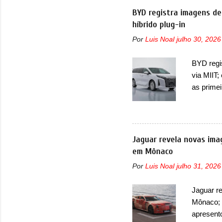
Agora, o
BYD registra imagens de
cinco lug
híbrido plug-in
lançamen
Por
Luis Noal
julho 30, 2026
interior 
de bancos
BYD regi
três lug
via MIIT;
reclinar 
as prime
Ministéri
minivan 
da miniv
(PHEV), 
Jaguar revela novas ima
outras mi
em Mônaco
bastante 
Por
Luis Noal
julho 31, 2026
trazer um
projetor
Jaguar r
superior 
Mônaco; 
LED que 
apresent