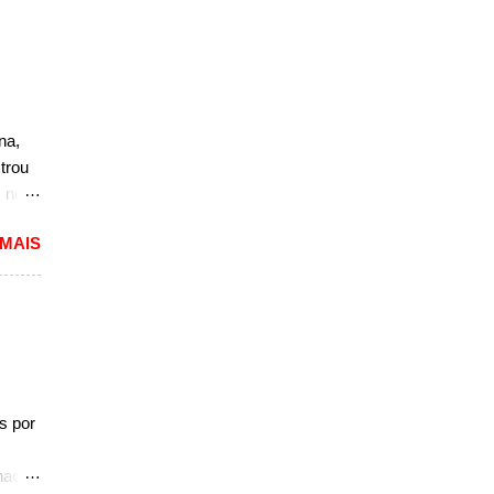
e
seu
o
a fila
, de
na,
trou
.
s no
nova
 MAIS
além
in
e
por
 parte
s por
 em
naco.