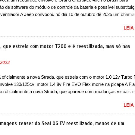
as em 1994 foram o Renault R19 que vinha em 3 versões de carroce
ão de software do módulo de controle da bateria e possível substitui
s do hatch e o sedan, a famosa Kia Besta, o Vol...
 ventilador A Jeep convocou no dia 10 de outubro de 2025 um cham
lve os proprietários do Grand Cherokee 4xe, em sua versão única Li
LEIA
ades de ano/modelo 2023 e 2024. A marca norte-americana diz que 
 afetadas precisam retornar a uma concessionária mais próxima par
e dois problemas. O primeiro deles será uma atualização do softwar
a, que estreia com motor T200 e é reestilizada, mas só nas
e controle da bateria (AHCP e HCP). Para alguns veículos envolvido
erá realizada a verificação e, se necessário, a substituição do moto
 2023
or HVAC (aquecimento, ventilação e ar-condicionado). A marca tamb
 que “foi identificada a possibilidade de uma sobrecarga do
a oficialmente a nova Strada, que estreia com o motor 1.0 12v Turbo 
cessador do Módulo de Controle da Bateria (BPCM), que poderá cau
nvolve 130/125cv; motor 1.4 8v Fire EVO Flex morre na picape A Fia
força motriz, requerendo a atualização do software do modulo de...
ou oficialmente a nova Strada, que aparece com mudanças visuais 
 opção de motor. Depois da picape compacta receber o câmbio
LEIA
co CVT no ano passado, a Fiat apresentou mudanças visuais e a est
 1.0 12v Turbo Flex, conhecido como T200. Praticamente sem
ntes, a Fiat Strada soube ser mutável com avanços importantes que
 imagens teaser do Seal 06 EV reestilizado, menos de um
ncia nunca conseguiu acompanhar e agora ela abre uma distância ai
m a chegada do motor T200, que estreou nos irmãos Pulse e Fastbac