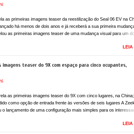
26
ada é mais do que uma picape, é uma verdadeira revolução no merca
vo. Há alguns anos era improvável pensar que uma picape chagaria 
a as primeiras imagens teaser da reestilização do Seal 06 EV na Ch
ercado brasileiro, algo que só a Strada fez. Mais do que isso: ela é a
 lançado há menos de dois anos e já receberá a sua primeira mudanç
a que time que está ganhando se mexe sim. Ao longo da sua história
lou as primeiras imagens teaser de uma mudança visual para um d
res sedãs elétricos na China, pertencente à linha Ocean. Trata-se 
LEIA
EV, lançado no segundo semestre de 2025. Sim, há menos de um an
gora passará a ser vendido com mudanças visuais na dianteira e na
 que vão atualizá-los para a identidade visual mais moderna da marc
as imagens teaser do 9X com espaço para cinco ocupantes,
m motivos para que essa mudança já seja tão recente assim (o que 
 agradado em nada os primeiros consumidores). Pelas imagens tease
26
que o sedã contará com um novo para-choque na dianteira. Ele pass
 vinco horizontal mais destacado que atravessa toda a dianteira do 
vela as primeiras imagens teaser do 9X com cinco lugares, na China
logo abaixo do logotipo e dos faróis. Ele ainda possui um espaço pa
dido como opção de entrada frente às versões de seis lugares A Zee
o abaixo do vinco e uma nova entrada de ar inferio...
u o lançamento de uma configuração mais simples para os interess
a China. O SUV topo de linha da marca poderá ser vendido com uma
LEIA
cinco lugares, que ficará posicionada abaixo da configuração de
o do SUV, de seis lugares, dispostos em três filas de bancos (2+2+