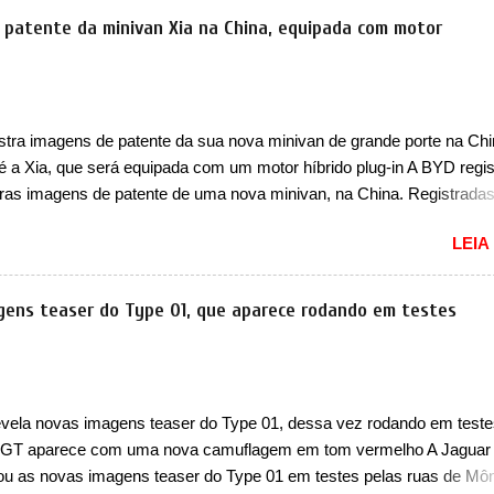
 maior SUV da marca será vendido com uma configuração padrão, d
 patente da minivan Xia na China, equipada com motor
ares (2+3), que entrou em regime de pré-venda na China, indicando 
to para breve. Além disso, a marca divulgou as primeiras imagens d
com a nova configuração. A principal mudança fica por conta da segund
, que perde as poltronas individuais por bancos mais convencionais
stra imagens de patente da sua nova minivan de grande porte na Chi
ares. Ao mesmo tempo, o SUV possui um assento do meio que pode
 é a Xia, que será equipada com um motor híbrido plug-in A BYD regis
e nele existe dois espaços de recarga por indução para smartphones..
iras imagens de patente de uma nova minivan, na China. Registrada
o da Indústria e Tecnologia da Informação, o MIIT, a BYD Xia é uma 
LEIA
que a marca chinesa apresentará aos consumidores chineses para 
an conhecida como Song Max. Equipada com um motor híbrido plug-
a nova minivan vai colocar a marca para concorrer com uma série d
gens teaser do Type 01, que aparece rodando em testes
nivans de porte similar, visto que por lá o segmento ainda continua
vivo (e com várias opções). Em termos de design, a Xia se destaca 
a dianteira com faróis retangulares e inclinados. Os faróis possuem
es em LED e uma parte superior com luzes diurnas (DRL) em LED na
evela novas imagens teaser do Type 01, dessa vez rodando em teste
dos faróis. Essas luzes se conectam entre si por meio de uma barra
GT aparece com uma nova camuflagem em tom vermelho A Jaguar
passa abaixo da barra prateada que aparece na parte sup...
ou as novas imagens teaser do Type 01 em testes pelas ruas de Mô