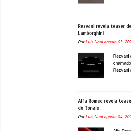
O modelo
Fórmula 
para pas
Praça do
Rezvani revela teaser 
uma nova
Lamborghini
combinad
Por
Luis Noal
agosto 03, 20
ainda con
elétrico
Rezvani 
tecnolog
chamado 
elétricos
Rezvani 
vai ofer
que terá
tiveram,
modelo i
Alfa Romeo revela tease
Huracán,
do Tonale
o Sterra
Por
Luis Noal
agosto 04, 20
Rezvani.
muito exc
Alfa Rome