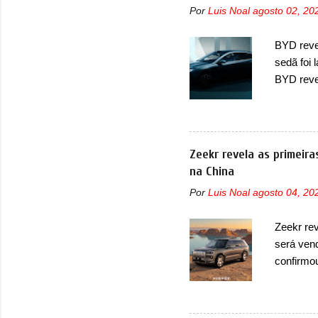
Por
Luis Noal
agosto 02, 20
Fiat Str
automoti
BYD revel
topo do m
sedã foi
prova viv
BYD reve
ela...
seus meno
Seal 06 
modelo a
traseira,
Zeekr revela as primeir
ainda se
na China
deve ter
Por
Luis Noal
agosto 04, 20
percebe 
trazer um
Zeekr re
passando 
será ven
placa nov
confirmo
no 9X, n
opção de 
lançament