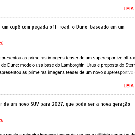
 continua rodando em testes e chegou no principado para o E-Prix d
LEIA
E, como apoio a equipe da Jaguar na competição. O elétrico aprovei
sar por uma série de localidades da cidade-estado como a Sainte-Dé
 Cassino e La Rascasse. Para ir a Mônaco, a marca inglesa apresen
de um cupê com pegada off-road, o Dune, baseado em um
 camuflagem ao elétrico que representa uma interpretação artística
o de traços monolíticos retos e circulares. O desenvolvimento do m
26
tinua acontecendo e a marca fala que, em relação ao I-Pace (primei
 da Jaguar), o Type 01 ganhou uma série de aprimoramentos pelas
apresentou as primeiras imagens teaser de um superesportivo off-ro
ias comprovadas nas pistas pela equipe campeã mundial de carros
de Dune; modelo usa base do Lamborghini Urus e proposta do Sterr
. A marca comentou que o novo carro elétrico da marca terá inversores
apresentou as primeiras imagens teaser de um novo superesportivo
ecer aos seus consumidores. Trata-se do Dune, um cupê superesport
LEIA
 uma proposta off-road assim como outros esportivos recentemente
 como o Porsche 911 Dakar e o... Lamborghini Huracán Sterrato. E o
taliano tem grande parte no desenvolvimento do Dune. Baseado no
r de um novo SUV para 2027, que pode ser a nova geração
 o Dune nasce com uma proposta similar ao que a marca apresent
to, mas com um design ainda mais Mad Max – algo característico da
26
 Junto com as imagens, a marca já confirmou que o Dune será um c
lusivo. Ao todo, serão apenas sete unidades produzidas... para todo
o revela a primeira imagem teaser de um novo utilitário esportivo d