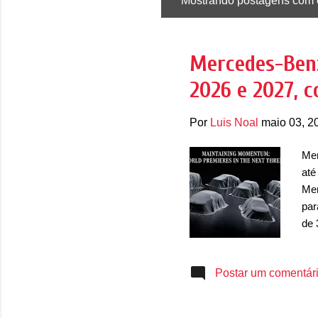
Mostrando postagens com 
P
o
s
Mercedes-Benz
t
2026 e 2027, 
a
g
Por
Luis Noal
maio 03, 2
e
n
Mer
s
até
Mer
par
de 
out
com
Postar um comentár
ree
dua
inc