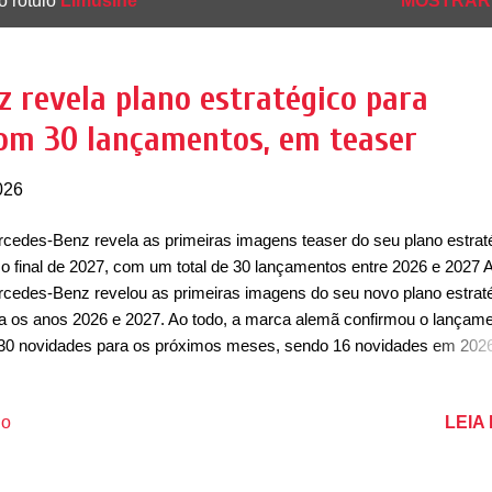
o rótulo
Limusine
MOSTRAR
 revela plano estratégico para
com 30 lançamentos, em teaser
026
cedes-Benz revela as primeiras imagens teaser do seu plano estrat
 o final de 2027, com um total de 30 lançamentos entre 2026 e 2027 
cedes-Benz revelou as primeiras imagens do seu novo plano estrat
a os anos 2026 e 2027. Ao todo, a marca alemã confirmou o lançam
30 novidades para os próximos meses, sendo 16 novidades em 202
ros 14 modelos em 2027. Ao todo, a marca ainda destacou que este 
eçou a valer a partir de março de 2026 com o lançamento do Class
LEIA
io
stilizado e do Classe S Maybach renovado. Dentro da linha AMG, vir
s novidades, sendo o novo AMG GT 4-doors e um SUV. A lista tamb
lui a chegada do Classe C Electric e GLC Electric, bem como o nov