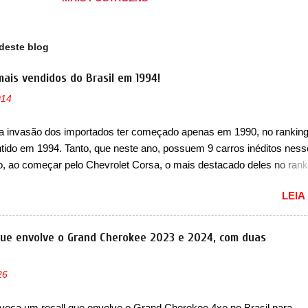
nde passo em frente na estratégia de eletrificação, digitalização e
alização da marca. O veículo incorpora o plano estratégico da BMW 
na de "na China, para a China e com a China". O plan...
deste blog
mais vendidos do Brasil em 1994!
014
a invasão dos importados ter começado apenas em 1990, no ranking
ntido em 1994. Tanto, que neste ano, possuem 9 carros inéditos ness
, ao começar pelo Chevrolet Corsa, o mais destacado deles no rank
urou no nosso mercado até início de 2012 e com certeza foi um gran
LEIA
to da Chevrolet que assustou a concorrência. Nesse ano também e
a nova geração do Volkswagen Gol que depois de 14 anos ganhava 
ção feita do zero, apelidada de "Bolinha" por suas formas arredonda
que envolve o Grand Cherokee 2023 e 2024, com duas
ol, outro Volkswagen fazia sua estréia no mercado. Era o Pointer, 
k do Logus que chegava depois de um ano de atraso. A invasão de 
26
ava pelos franceses, alemães, japoneses e coreanos que chegaram
do corações em nosso mercado. Os importados que mais se desta
voca um recall que envolve o Grand Cherokee 4xe no Brasil para