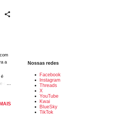
CLA
, a
lasse
 com
ra a
Nossas redes
Facebook
 é
Instagram
e o
Threads
 para
X
YouTube
da
Kwai
 MAIS
e
BlueSky
re de
TikTok
a Neue
nta um