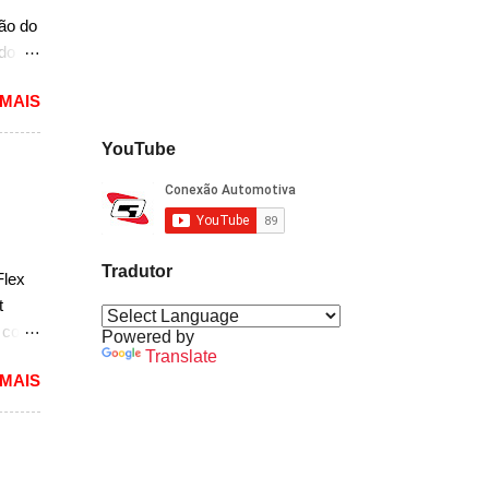
ria,
ção do
ado
mited,
 MAIS
as
a a
YouTube
e do
s,
r do
ém
Tradutor
Flex
sar a
t
e com
Powered by
Translate
 MAIS
reia
 a
nda
k. "A