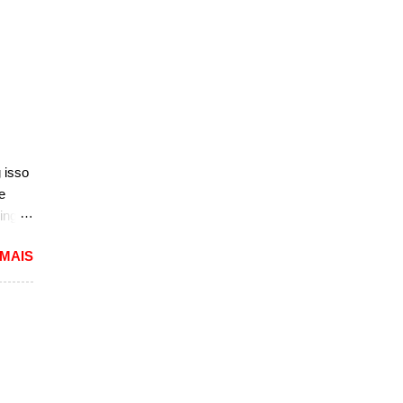
na
 isso
e
ing
dioso
 MAIS
ra
uma
das.
versão
1994
caram