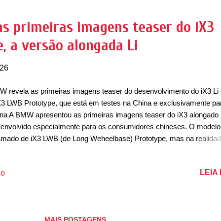
gunda geração), com opção de motor a combustão e elétrico, nova 
oting Brake (com as duas opções de motor também). Ainda em 2026
 primeiras imagens teaser do iX3
ca da estrela de três pontas também confirmou a chegada de um C
, a versão alongada Li
abrio, que já foi confirmado ainda em 2025. Outra novidade ...
026
 revela as primeiras imagens teaser do desenvolvimento do iX3 Li
X3 LWB Prototype, que está em testes na China e exclusivamente pa
na A BMW apresentou as primeiras imagens teaser do iX3 alongado
envolvido especialmente para os consumidores chineses. O modelo
mado de iX3 LWB (de Long Weheelbase) Prototype, mas na realidad
elo será chamado de iX3 Li – a tradicional versão Li que é oferecida
ãs e utilitários esportivos por lá. O modelo será uma das novidades 
LEIA
io
 para o Salão do Automóvel de Xangai de 2026, que acontece nest
 de abril. As vendas na China começam a partir do segundo semest
6. O futuro iX3 Li será o primeiro produto da BMW com a plataform
sse a ganhar uma versão alongada. O iX3 Long Wheelbase represe
MAIS POSTAGENS