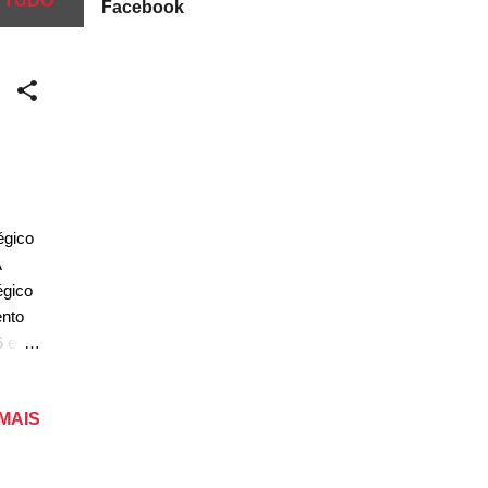
 TUDO
Facebook
égico
A
égico
ento
6 e
plano
e S
 MAIS
ão
ém já
o GLB