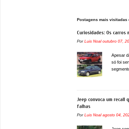
gra
loc
Chi
Postagens mais visitadas 
Curiosidades: Os carros 
Por
Luis Noal
outubro 07, 2
Apesar d
só foi se
segmento
que perd
lançamen
lançada 
nova gera
Jeep convoca um recall 
Além do G
falhas
hatchbac
Por
Luis Noal
agosto 04, 20
foi marc
arrancan
Jeep con