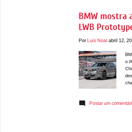
(se
Sho
BMW mostra as
mar
LWB Prototype
G C
Por
Luis Noal
abril 12, 2
BMW
o i
Chi
des
cha
mod
sed
Postar um comentár
BMW
mês
202
Kla