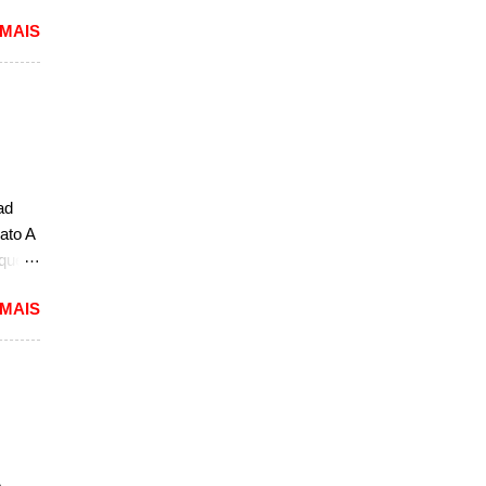
e
 MAIS
tou
vote,
tou
 com o
odelo
ro
ad
ato A
 ...
 que
ivo
 MAIS
ou com
arro
o