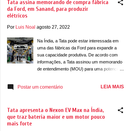
Tata assina memorando de compra fábrica
semicondutores, onde analistas acreditam
da Ford, em Sanand, para produzir
que o pior já passou. No ano fiscal 2021-
elétricos
2022, a Tata vendeu 19.105 unidades de
elétricos, aumento de 353% em relação ao
Por
Luis Noal
agosto 27, 2022
ano-fiscal anterior. “Continuamos trabalhando
em estreita colaboração com nossos clientes
Na Índia, a Tata pode estar interessada em
e parceiros do ecossistema para mitigar
uma das fábricas da Ford para expandir a
riscos e gerenciar incertezas. Assim,
sua capacidade produtiva. De acordo com
esperamos que o desempenho melhore
informações, a Tata assinou um memorando
progressivamente ao longo do ano, com o
de entendimento (MOU) para uma potencial
segundo semestre do EF23 sendo
compra da unidade de Sanand, estado de
notavelmente melhor do que o primeiro
Gujarat, na Índia. A fábrica produzia o Figo,
LEIA MAIS
Postar um comentário
semestre.” , disse Chandrasekaran. Até
Figo Sedan e Figo Aspire, as versões
meados de 2026, a Tata estima vender 25%
indianas dos nossos Ford Ka e Ka Sedan.
das suas vendas de carros elétricos, com ...
Sendo a marca que mais produz e vende
Tata apresenta o Nexon EV Max na Índia,
automóveis elétricos na Índia, a compra da
que traz bateria maior e um motor pouco
unidade de Sanand seria interessante para a
mais forte
marca expandir ainda mais seus mercados,