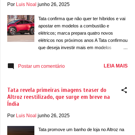
g
Por
Luis Noal
junho 26, 2025
e
n
Tata confirma que não quer ter híbridos e vai
apostar em modelos a combustão e
s
elétricos; marca prepara quatro novos
elétricos nos próximos anos A Tata confirmou
que deseja investir mais em modelos
elétricos e confirmou que, nos próximos
quatro anos, a empresa indiana vai apostar
LEIA MAIS
Postar um comentário
em quatro elétricos inéditos. Ao mesmo
tempo, a marca confirmou que não possui
interesse em desenvolver modelos híbridos,
Tata revela primeiras imagens teaser do
possivelmente de todos os tipos.
Altroz reestilizado, que surge em breve na
Desenvolvidos a partir de uma nova
Índia
plataforma modular Gen 2, alguns dos
modelos elétricos vão trazer uma evolução
Por
Luis Noal
junho 26, 2025
perceptível em relação aos modelos atuais.
Em 2023, a empresa revelou três conceitos
Tata promove um banho de loja no Altroz na
elétricos: Sierra EV Concept (abaixo),