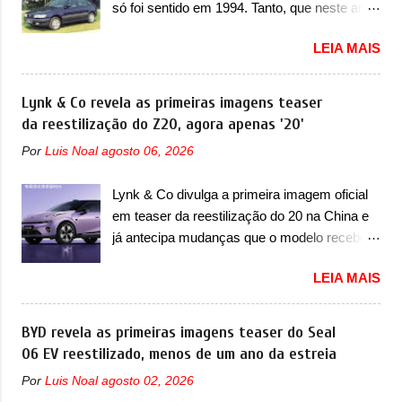
só foi sentido em 1994. Tanto, que neste ano,
nunca conseguiu acompanhar e agora ela
possuem 9 carros inéditos nesse segmento,
abre uma distância ainda maior com a
LEIA MAIS
ao começar pelo Chevrolet Corsa, o mais
chegada do motor T200, que estreou nos
destacado deles no ranking que perdurou no
irmãos Pulse e Fastback. "A Fiat Strada é
nosso mercado até início de 2012 e com
Lynk & Co revela as primeiras imagens teaser
mais do que uma picape, é uma verdadeira
certeza foi um grandioso lançamento da
da reestilização do Z20, agora apenas '20'
revolução no mercado automotivo. Há alguns
Chevrolet que assustou a concorrência.
anos era improvável pensar que uma picape
Por
Luis Noal
agosto 06, 2026
Nesse ano também era lançada a nova
chagaria ao topo do mercado brasileiro, algo
geração do Volkswagen Gol que depois de 14
que só a Strada fez. Mais do que isso: ela é a
Lynk & Co divulga a primeira imagem oficial
anos ganhava uma nova geração feita do
prova viva que time que está ganhando se
em teaser da reestilização do 20 na China e
zero, apelidada de "Bolinha" por suas formas
mexe sim. Ao longo da sua história, ela...
já antecipa mudanças que o modelo receberá
arredondadas. Além do Gol, outro
em sua dianteira A Lynk & Co confirmou que
Volkswagen fazia sua estréia no mercado.
LEIA MAIS
vai apresentar na China as primeiras
Era o Pointer, versão hatchback do Logus
mudanças para o Z20, um misto de hatch
que chegava depois de um ano de atraso. A
com SUV que é vendido no mercado chinês
BYD revela as primeiras imagens teaser do Seal
invasão de 1994 foi marcava pelos
desde o lançamento, em 2024. Agora, o
06 EV reestilizado, menos de um ano da estreia
franceses, alemães, japoneses e coreanos
modelo passará por sua primeira mudança
que chegaram arrancando corações em
Por
Luis Noal
agosto 02, 2026
visual e também mudará de nome. Vendido
nosso mercado. Os importados que mais se