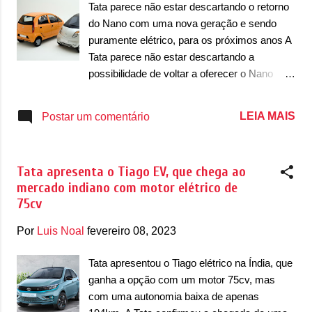
Tata parece não estar descartando o retorno
iluminação diurna (DRL) em LED, que se
do Nano com uma nova geração e sendo
conectam por meio de uma barra em LED e
puramente elétrico, para os próximos anos A
um acabamento em preto brilhante. O
Tata parece não estar descartando a
compacto ainda possui uma grade dianteira
possibilidade de voltar a oferecer o Nano
com linhas bem limpas, que se destacam
com uma nova geração, o que aconteceria
por trazer o logotipo da marca ao centro,
em meados desta década ainda. O modelo
LEIA MAIS
Postar um comentário
iluminado. O Sierra EV ainda tem um para-
retornaria como um carro elétrico, sendo
choque dianteiro que traz um acabamento
ainda mais acessíveis que o trio de modelos
em preto brilhante na maioria da peça, sendo
Tiago, Tigor e Nexon. Menor que o Tiago, o
que nas extrem...
Tata apresenta o Tiago EV, que chega ao
novo Nano passaria por um trabalho do zero
mercado indiano com motor elétrico de
onde ele seria melhor em todos os pontos
75cv
onde ele foi criticado durante seus onze anos
de mercado, entre 2009 a 2020. Sendo um
Por
Luis Noal
fevereiro 08, 2023
elétrico, o carro passaria por melhoria em
várias áreas, como plataforma, suspensão,
Tata apresentou o Tiago elétrico na Índia, que
pneus, design externo e interno. Isso mostra
ganha a opção com um motor 75cv, mas
que ele poderia ser desenvolvido a partir de
com uma autonomia baixa de apenas
uma nova plataforma dedicada para carros