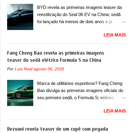
na Europa como 02 e Z20 na China, o elétrico
destacaram nas vendas em 1994 foram o
BYD revela as primeiras imagens teaser da
passará a ser vendido na China apenas
Renault R19 que vinha em 3 versões de
reestilização do Seal 06 EV na China; sedã
como ‘20’. Junto das mudanças visuais, a
carroceria, sendo duas do hatch e o sedan, a
foi lançado há menos de dois anos e já
marca confirmou que ele pode ser um dos
famosa Kia Besta, o Vol...
receberá a sua primeira mudança A BYD
primeiros produtos da empresa a usar um
LEIA MAIS
revelou as primeiras imagens teaser de uma
novo motor elétrico. Chamado de ’16 em 1’,
mudança visual para um dos seus menores
também chamado de Thunder, ele apresenta
sedãs elétricos na China, pertencente à linha
Fang Cheng Bao revela as primeiras imagens
uma melhoria de eficiência térmica e integra
Ocean. Trata-se do Seal 06 EV, lançado no
teaser do sedã elétrico Formula S na China
12 elementos de hardware. Entre eles, motor
segundo semestre de 2025. Sim, há menos
elétrico, controlador de motor, redutor,
Por
Luis Noal
agosto 06, 2026
de um ano. O modelo agora passará a ser
conversor CC-CC, OBC, PDU, HBMS,
vendido com mudanças visuais na dianteira e
LBMS, VCU, TMS, controle ativo de pré-
Marca de utilitários esportivos? Fang Cheng
na traseira, que vão atualizá-los para a
carga e gateway de domínio de energia. Há
Bao divulga as primeiras imagens oficiais do
identidade visual mais moderna da marca,
mais quatro recursos de software como
seu primeiro sedã, o Formula S; estreia
mas ainda sem motivos para que essa
gerenciamento...
acontece ainda em 2026 Lançada em 2023
mudança já seja tão recente assim (o que
LEIA MAIS
como uma marca com utilitários esportivos, a
não deve ter agradado em nada os primeiros
Fang Cheng Bao nasceu como uma empresa
consumidores). Pelas imagens teaser, se
voltada a desenvolver utilitários esportivos
Rezvani revela teaser de um cupê com pegada
percebe que o sedã contará com um novo