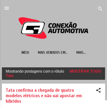
Pular para o conteúdo principal
INÍCIO
MAIS VENDIDOS EM...
MAIS…
Mostrando postagens com o rótulo
MOSTRAR TUDO
P
Tata
o
s
Tata confirma a chegada de quatro
t
modelos elétricos e não vai apostar em
híbridos
a