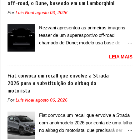
com uma pegada mais off-road. E isso
off-road, o Dune, baseado em um Lamborghini
para-choque na dianteira. Ele passa a trazer
funcionou muito bem com o lançamento dos
um vinco horizontal mais destacado que
Por
Luis Noal
agosto 03, 2026
modelos Bao 5 e Bao 8, além do Tai 3 e Tai 7.
atravessa toda a dianteira do sedã, passando
Agora, a marca confirmou que vai entrar de
logo abaixo do logotipo e dos faróis. Ele ainda
Rezvani apresentou as primeiras imagens
vez no segmento de... sedãs. Antecipado por
possui um espaço para a placa novo abaixo
teaser de um superesportivo off-road
imagens teaser, o Formula S será o primeiro
do vinco e uma nova entrada de ar inferio...
chamado de Dune; modelo usa base do
três volumes da Fang Cheng Bao, que
Lamborghini Urus e proposta do Sterrato A
parece se perder na sua identidade com a
LEIA MAIS
Rezvani apresentou as primeiras imagens
Denza. Até o momento, a marca divulgou
teaser de um novo superesportivo que vai
algumas imagens externas e informações
oferecer aos seus consumidores. Trata-se do
Fiat convoca um recall que envolve a Strada
sobre o sedã, que terá seu lançamento ainda
Dune, um cupê superesportivo que terá uma
2026 para a substituição do airbag do
neste ano de 2026. Em termos de design, o
proposta off-road assim como outros
motorista
Formula S segue basicamente as mesmas
esportivos recentemente tiveram, como o
linhas do conceito que o antecipou no Salão
Por
Luis Noal
agosto 06, 2026
Porsche 911 Dakar e o... Lamborghini
de Pequim, que aconteceu no primeiro
Huracán Sterrato. E o modelo italiano tem
semestre. Na dianteira, o sedã conta com
Fiat convoca um recall que envolve a Strada
grande parte no desenvolvimento do Dune.
faróis mais quadrados e compactos, com
com ano/modelo 2026 por conta de uma falha
Baseado no Huracán, o Dune nasce com
luzes ...
no airbag do motorista, que precisará ser
uma proposta similar ao que a marca
substituído A Fiat convocou um recall no dia