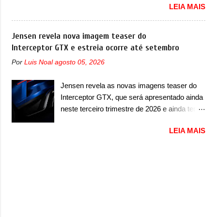
apresentou com o Sterrato, mas com um
LEIA MAIS
24 de outubro de 2025 que envolve os
design ainda mais Mad Max – algo
proprietários da Strada no Brasil. O chamado
característico da Rezvani. Junto com as
envolve unidades com ano/modelo 2026 da
Jensen revela nova imagem teaser do
imagens, a marca já confirmou que o Dune
picape compacta e envolve todas as versões
Interceptor GTX e estreia ocorre até setembro
será um carro muito exclusivo. Ao todo,
com este ano/modelo. A marca fala que as
serão apenas sete unidades produzidas...
Por
Luis Noal
agosto 05, 2026
unidades afetadas precisam retornar a uma
para todo mundo, ou seja, limitado demais.
concessionária para solucionar uma falha no
Ele será equipado com um motor V10
Jensen revela as novas imagens teaser do
airbag do motorista, que precisará ser
Supercharger capaz de desenvolver cerca de
Interceptor GTX, que será apresentado ainda
substituído porque pode ter sido produzido de
800cv que separou a performance exótica da
neste terceiro trimestre de 2026 e ainda terá
forma errada. O serviço já pode ser
aventura i...
uma versão destinada para as pistas A
solucionado em uma concessionária da
LEIA MAIS
Jensen International Automotive (abreviação
marca, sem custo. Em comunicado, a Fiat
de JIA) apresentou uma nova imagem teaser
disse que “foi identificada a possibilidade de
que mostra como será o Interceptor GTX, o
haver inconsistência no processo de
esportivo que recolocará a marca no
fabricação da bolsa Airbag lado motorista
mercado. O granturismo (GT) apareceu em
que, em caso de colisão que demande a sua
uma nova imagem de traseira, onde ele
deflagração, poderá levar a falha na dinâmica
aparece o para-choque traseiro. A marca
de sua abertura, potencializando a ocorrência
ainda confirmou que o esportivo será