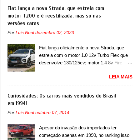
EX2. Visualmente, o A05 conta com um
Grand Cherokee 4xe, em sua versão única
Fiat lança a nova Strada, que estreia com
design já visto por outros modelos da marca,
Limited, com unidades de ano/modelo 2023 e
motor T200 e é reestilizada, mas só nas
em especial do SUV compacto A10.
2024. A marca norte-americana diz que as
versões caras
Basicamente sendo o hatch do SUV, o A05
unidades afetadas precisam retornar a uma
nasce com um design que está bastante
Por
Luis Noal
dezembro 02, 2023
concessionária mais próxima para a solução
vinculado ao SUV. Na dianteira, ele possui
de dois problemas. O primeiro deles será
faróis com um desenho mais retangular, com
Fiat lança oficialmente a nova Strada, que
uma atualização do software do módulo de
um pequeno prolongamento para as laterais.
estreia com o motor 1.0 12v Turbo Flex que
controle da bateria (AHCP e HCP). Para
Os faróis cont...
desenvolve 130/125cv; motor 1.4 8v Fire
alguns veículos envolvidos, também, será
EVO Flex morre na picape A Fiat apresentou
realizada a verificação e, se necessário, a
LEIA MAIS
oficialmente a nova Strada, que aparece com
substituição do motor do ventilador HVAC
mudanças visuais e com uma nova opção de
(aquecimento, ventilação e ar-condicionado).
motor. Depois da picape compacta receber o
Curiosidades: Os carros mais vendidos do Brasil
A marca também confirmou que “foi
câmbio automático CVT no ano passado, a
em 1994!
identificada a possibilidade de uma
Fiat apresentou mudanças visuais e a estreia
sobrecarga do microprocessador do Módulo
Por
Luis Noal
outubro 07, 2014
do motor 1.0 12v Turbo Flex, conhecido
de Controle da Bateria (BPCM), que poderá
como T200. Praticamente sem concorrentes,
causar a perda de força motriz, requerendo a
Apesar da invasão dos importados ter
a Fiat Strada soube ser mutável com
atualização do software do modulo de...
começado apenas em 1990, no ranking isso
avanços importantes que a concorrência