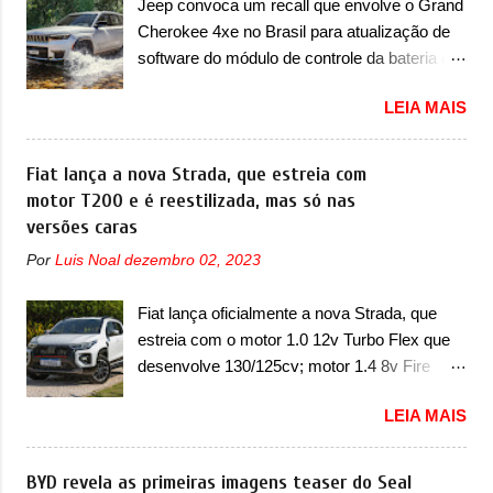
Jeep convoca um recall que envolve o Grand
anos ganhava uma nova geração feita do
Cherokee 4xe no Brasil para atualização de
zero, apelidada de "Bolinha" por suas formas
software do módulo de controle da bateria e
arredondadas. Além do Gol, outro
possível substituição do motor do ventilador A
Volkswagen fazia sua estréia no mercado.
LEIA MAIS
Jeep convocou no dia 10 de outubro de 2025
Era o Pointer, versão hatchback do Logus
um chamado que envolve os proprietários do
que chegava depois de um ano de atraso. A
Grand Cherokee 4xe, em sua versão única
Fiat lança a nova Strada, que estreia com
invasão de 1994 foi marcava pelos
Limited, com unidades de ano/modelo 2023 e
motor T200 e é reestilizada, mas só nas
franceses, alemães, japoneses e coreanos
2024. A marca norte-americana diz que as
versões caras
que chegaram arrancando corações em
unidades afetadas precisam retornar a uma
nosso mercado. Os importados que mais se
Por
Luis Noal
dezembro 02, 2023
concessionária mais próxima para a solução
destacaram nas vendas em 1994 foram o
de dois problemas. O primeiro deles será
Renault R19 que vinha em 3 versões de
Fiat lança oficialmente a nova Strada, que
uma atualização do software do módulo de
carroceria, sendo duas do hatch e o sedan, a
estreia com o motor 1.0 12v Turbo Flex que
controle da bateria (AHCP e HCP). Para
famosa Kia Besta, o Vol...
desenvolve 130/125cv; motor 1.4 8v Fire
alguns veículos envolvidos, também, será
EVO Flex morre na picape A Fiat apresentou
realizada a verificação e, se necessário, a
LEIA MAIS
oficialmente a nova Strada, que aparece com
substituição do motor do ventilador HVAC
mudanças visuais e com uma nova opção de
(aquecimento, ventilação e ar-condicionado).
motor. Depois da picape compacta receber o
BYD revela as primeiras imagens teaser do Seal
A marca também confirmou que “foi