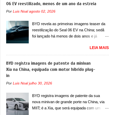
câmbio automático CVT no ano passado, a
06 EV reestilizado, menos de um ano da estreia
identificada a possibilidade de uma
Fiat apresentou mudanças visuais e a estreia
sobrecarga do microprocessador do Módulo
Por
Luis Noal
agosto 02, 2026
do motor 1.0 12v Turbo Flex, conhecido
de Controle da Bateria (BPCM), que poderá
como T200. Praticamente sem concorrentes,
causar a perda de força motriz, requerendo a
BYD revela as primeiras imagens teaser da
a Fiat Strada soube ser mutável com
atualização do software do modulo de...
reestilização do Seal 06 EV na China; sedã
avanços importantes que a concorrência
foi lançado há menos de dois anos e já
nunca conseguiu acompanhar e agora ela
receberá a sua primeira mudança A BYD
abre uma distância ainda maior com a
LEIA MAIS
revelou as primeiras imagens teaser de uma
chegada do motor T200, que estreou nos
mudança visual para um dos seus menores
irmãos Pulse e Fastback. "A Fiat Strada é
sedãs elétricos na China, pertencente à linha
BYD registra imagens de patente da minivan
mais do que uma picape, é uma verdadeira
Ocean. Trata-se do Seal 06 EV, lançado no
Xia na China, equipada com motor híbrido plug-
revolução no mercado automotivo. Há alguns
segundo semestre de 2025. Sim, há menos
in
anos era improvável pensar que uma picape
de um ano. O modelo agora passará a ser
chagaria ao topo do mercado brasileiro, algo
Por
Luis Noal
julho 30, 2026
vendido com mudanças visuais na dianteira e
que só a Strada fez. Mais do que isso: ela é a
na traseira, que vão atualizá-los para a
prova viva que time que está ganhando se
BYD registra imagens de patente da sua
identidade visual mais moderna da marca,
mexe sim. Ao longo da sua história, ela...
nova minivan de grande porte na China, via
mas ainda sem motivos para que essa
MIIT; é a Xia, que será equipada com um
mudança já seja tão recente assim (o que
motor híbrido plug-in A BYD registrou as