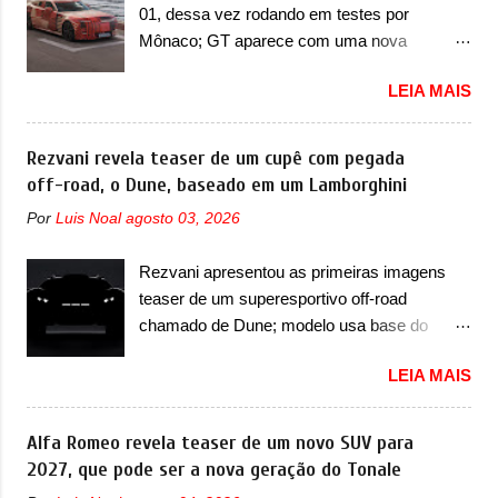
conectam entre si por meio de uma barra em
01, dessa vez rodando em testes por
vendido com uma configuração padrão, de
LED que passa abaixo da barra prateada que
Mônaco; GT aparece com uma nova
cinco lugares (2+3), que entrou em regime de
aparece na parte sup...
camuflagem em tom vermelho A Jaguar
pré-venda na China, indicando seu
LEIA MAIS
apresentou as novas imagens teaser do Type
lançamento para breve. Além disso, a marca
01 em testes pelas ruas de Mônaco. O
divulgou as primeiras imagens do interior
modelo continua rodando em testes e chegou
Rezvani revela teaser de um cupê com pegada
com a nova configuração. A principal
no principado para o E-Prix de Fórmula E,
off-road, o Dune, baseado em um Lamborghini
mudança fica por conta da segunda fila de
como apoio a equipe da Jaguar na
bancos, que perde as poltronas individuais
Por
Luis Noal
agosto 03, 2026
competição. O elétrico aproveitou para
por bancos mais convencionais, de três
passar por uma série de localidades da
lugares. Ao mesmo tempo, o SUV possui um
Rezvani apresentou as primeiras imagens
cidade-estado como a Sainte-Dévote, Praça
assento do meio que pode reclinar e nele
teaser de um superesportivo off-road
do Cassino e La Rascasse. Para ir a
existe dois espaços de recarga por indução
chamado de Dune; modelo usa base do
Mônaco, a marca inglesa apresentou uma
para smartphones...
Lamborghini Urus e proposta do Sterrato A
nova camuflagem ao elétrico que representa
LEIA MAIS
Rezvani apresentou as primeiras imagens
uma interpretação artística com o combinado
teaser de um novo superesportivo que vai
de traços monolíticos retos e circulares. O
oferecer aos seus consumidores. Trata-se do
Alfa Romeo revela teaser de um novo SUV para
desenvolvimento do modelo ainda continua
Dune, um cupê superesportivo que terá uma
2027, que pode ser a nova geração do Tonale
acontecendo e a marca fala que, em relação
proposta off-road assim como outros
ao I-Pace (primeiro elétrico da Jaguar), o