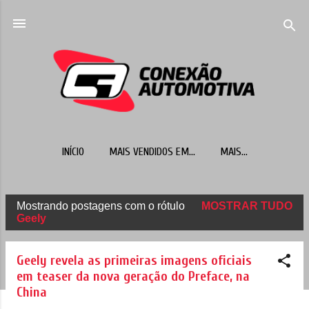
Pular para o conteúdo principal
INÍCIO
MAIS VENDIDOS EM...
MAIS…
Mostrando postagens com o rótulo
MOSTRAR TUDO
P
Geely
o
s
Geely revela as primeiras imagens oficiais
t
em teaser da nova geração do Preface, na
China
a