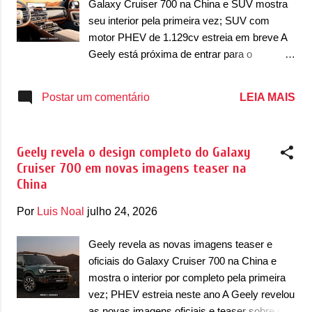
Galaxy Cruiser 700 na China e SUV mostra
com faróis que ganham um desenho mais
seu interior pela primeira vez; SUV com
retangular com luzes diurnas (DRL) em LED
motor PHEV de 1.129cv estreia em breve A
duplas na parte superior e dois projetores em
Geely está próxima de entrar para o
LED. Há mais uma barra de luzes DRL na
segmento de utilitários esportivos com uma
parte inferior dos faróis. A dianteira conta
pegada mais off-road. A marca chinesa já
LEIA MAIS
Postar um comentário
com uma grade dianteira hexagonal com
vem divulgando em teaser a chegada do
barras verticais e com o logotipo da marca
Galaxy Cruiser 700, um utilitário esportivo de
na parte superior. O contorno da ...
porte grande que terá a missão de concorrer
Geely revela o design completo do Galaxy
com outros SUVs com esse estilo mais
Cruiser 700 em novas imagens teaser na
quadrado e fora-de-estrada. Depois de
China
revelar as primeiras imagens oficiais
externas em duas ocasiões (veja aqui e aqui
Por
Luis Noal
julho 24, 2026
também), a Geely revelou as primeiras
imagens internas do Galaxy Cruiser 700, que
Geely revela as novas imagens teaser e
também possui linhas mais retas e
oficiais do Galaxy Cruiser 700 na China e
quadradas. Nas imagens, o painel do SUV
mostra o interior por completo pela primeira
aparece com um quadro de instrumentos
vez; PHEV estreia neste ano A Geely revelou
com tela digital que parece ter entre 10,0 e
as novas imagens oficiais e teaser sobre o