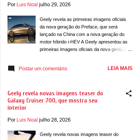
g
Por
Luis Noal
julho 29, 2026
e
n
Geely revela as primeiras imagens oficiais
da nova geração do Preface, que será
s
lançado na China com a nova geração do
motor híbrido i-HEV A Geely apresentou as
primeiras imagens oficiais da nova geração
do Preface, na China. O sedã da marca
estreia em breve e a empresa decidiu
LEIA MAIS
Postar um comentário
antecipar como será essa nova geração.
Lançado em 2020, o sedã já ganhará sua
nova geração depois de algumas
Geely revela novas imagens teaser do
atualizações que ele recebeu nesse espaço
Galaxy Cruiser 700, que mostra seu
de tempo. As primeiras mudanças vieram já
interior
em 2022 e depois em 2024. Agora, em 2026,
o sedã recebeu mais uma mudança e vai
Por
Luis Noal
julho 28, 2026
conviver com a nova geração, que na China
será conhecida como Preface+. O sedã
Geely revela novas imagens teaser do
adere a nova filosofia de design da marca,