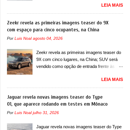
não deve ter agradado em nada os primeiros
LEIA MAIS
primeiras imagens de patente de uma nova
consumidores). Pelas imagens teaser, se
minivan, na China. Registradas no Ministério
percebe que o sedã contará com um novo
da Indústria e Tecnologia da Informação, o
Zeekr revela as primeiras imagens teaser do 9X
para-choque na dianteira. Ele passa a trazer
MIIT, a BYD Xia é uma nova minivan que a
com espaço para cinco ocupantes, na China
um vinco horizontal mais destacado que
marca chinesa apresentará aos
atravessa toda a dianteira do sedã, passando
Por
Luis Noal
agosto 04, 2026
consumidores chineses para além da
logo abaixo do logotipo e dos faróis. Ele ainda
minivan conhecida como Song Max.
possui um espaço para a placa novo abaixo
Zeekr revela as primeiras imagens teaser do
Equipada com um motor híbrido plug-in
do vinco e uma nova entrada de ar inferio...
9X com cinco lugares, na China; SUV será
(PHEV), a nova minivan vai colocar a marca
vendido como opção de entrada frente às
para concorrer com uma série de outras
versões de seis lugares A Zeekr confirmou o
minivans de porte similar, visto que por lá o
LEIA MAIS
lançamento de uma configuração mais
segmento ainda continua bastante vivo (e
simples para os interessados no 9X, na
com várias opções). Em termos de design, a
China. O SUV topo de linha da marca poderá
Jaguar revela novas imagens teaser do Type
Xia se destaca por trazer uma dianteira com
ser vendido com uma opção de cinco
01, que aparece rodando em testes em Mônaco
faróis retangulares e inclinados. Os faróis
lugares, que ficará posicionada abaixo da
possuem projetores em LED e uma parte
Por
Luis Noal
julho 31, 2026
configuração de lançamento do SUV, de seis
superior com luzes diurnas (DRL) em LED
lugares, dispostos em três filas de bancos
na parte superior dos faróis. Essas luzes se
Jaguar revela novas imagens teaser do Type
(2+2+2). Agora, o maior SUV da marca será