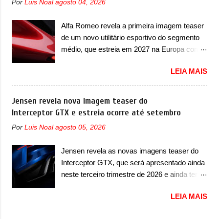
Por
Luis Noal
agosto 04, 2026
esportivos recentemente tiveram, como o
Type 01 ganhou uma série de
Porsche 911 Dakar e o... Lamborghini
aprimoramentos pelas tecnologias
Alfa Romeo revela a primeira imagem teaser
Huracán Sterrato. E o modelo italiano tem
comprovadas nas pistas pela equipe campeã
de um novo utilitário esportivo do segmento
grande parte no desenvolvimento do Dune.
mundial de carros elétricos. A marca
médio, que estreia em 2027 na Europa com
Baseado no Huracán, o Dune nasce com
comentou que o novo carro elétrico da marca
plataforma STLA Medium A Alfa Romeo
uma proposta similar ao que a marca
terá inversores ...
LEIA MAIS
revelou a primeira imagem teaser de um
apresentou com o Sterrato, mas com um
novo utilitário esportivo da marca italiana,
design ainda mais Mad Max – algo
previsto para ser lançado em meados de
Jensen revela nova imagem teaser do
característico da Rezvani. Junto com as
2027. O novo modelo não tem nome ou se é
Interceptor GTX e estreia ocorre até setembro
imagens, a marca já confirmou que o Dune
uma nova geração de um modelo existente, o
será um carro muito exclusivo. Ao todo,
Por
Luis Noal
agosto 05, 2026
que poderia acontecer. Sabe-se apenas que
serão apenas sete unidades produzidas...
o novo modelo em questão é um SUV do
para todo mundo, ou seja, limitado demais.
Jensen revela as novas imagens teaser do
porte médio (C) e que seu lançamento foi
Ele será equipado com um motor V10
Interceptor GTX, que será apresentado ainda
confirmado durante a Mesa Redonda
Supercharger capaz de desenvolver cerca de
neste terceiro trimestre de 2026 e ainda terá
Nacional da Indústria Automotiva, organizada
800cv que separou a performance exótica da
uma versão destinada para as pistas A
pelo Ministério dos Negócios e do Made in
aventura i...
LEIA MAIS
Jensen International Automotive (abreviação
Italy (MIMIT). Estiveram presentes Emanuele
de JIA) apresentou uma nova imagem teaser
Cappellano, Diretor de Operações da