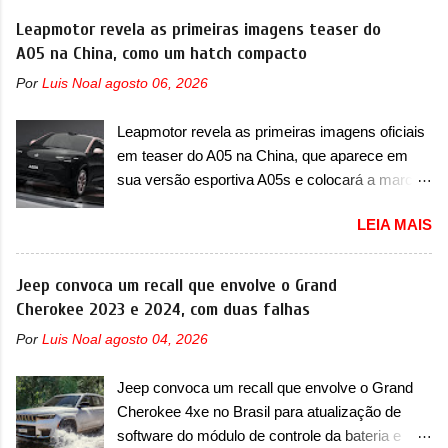
Leapmotor revela as primeiras imagens teaser do
A05 na China, como um hatch compacto
Por
Luis Noal
agosto 06, 2026
Leapmotor revela as primeiras imagens oficiais
em teaser do A05 na China, que aparece em
sua versão esportiva A05s e colocará a marca
contra BYD, Geely e outras A Leapmotor vem
LEIA MAIS
apresentando uma rápida expansão na China
em termos de portfólio. Apoiada pela Stellantis,
a marca confirmou a estreia de um novo
Jeep convoca um recall que envolve o Grand
modelo compacto à sua linha. Posicionado
Cherokee 2023 e 2024, com duas falhas
entre o T03 e o B05, a marca revelou as
Por
Luis Noal
agosto 04, 2026
primeiras imagens teaser do A05, que nas
imagens apareceu em sua versão mais
Jeep convoca um recall que envolve o Grand
esportiva, o A05s. Previsto para ser lançado
Cherokee 4xe no Brasil para atualização de
ainda neste ano na China, o compacto elétrico
software do módulo de controle da bateria e
colocará a Leapmotor para concorrer com uma