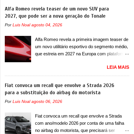
Thunder, ele apresenta uma melhoria de
mostra como será o Interceptor GTX, o
Alfa Romeo revela teaser de um novo SUV para
eficiência térmica e integra 12 elementos de
esportivo que recolocará a marca no mercado.
2027, que pode ser a nova geração do Tonale
hardware. Entre eles, motor elétrico, controlador
O granturismo (GT) apareceu em uma nova
de motor, redutor, conversor CC-CC, OBC,
Por
Luis Noal
agosto 04, 2026
imagem de traseira, onde ele aparece o para-
PDU, HBMS, LBMS, VCU, TMS, controle ativo
choque traseiro. A marca ainda confirmou que o
de pré-carga e gateway de domínio de energia.
Alfa Romeo revela a primeira imagem teaser de
esportivo será apresentado no terceiro trimestre
Há mais quatro recursos de software como
um novo utilitário esportivo do segmento médio,
de 2026, ou seja, acontecerá entre os meses de
gerenciamento...
que estreia em 2027 na Europa com plataforma
julho e setembro (e já estamos em agosto), ou
STLA Medium A Alfa Romeo revelou a primeira
seja, a estreia deve aparecer neste mês ou até
LEIA MAIS
imagem teaser de um novo utilitário esportivo
o dia 30 de setembro. A marca confirmou que
da marca italiana, previsto para ser lançado em
vai apresentar um "protótipo de pré-produção,
meados de 2027. O novo modelo não tem
Fiat convoca um recall que envolve a Strada 2026
de altíssimo desempenho, exclusivo para
nome ou se é uma nova geração de um modelo
para a substituição do airbag do motorista
pistas" , que vai antecipar as futuras versões de
existente, o que poderia acontecer. Sabe-se
rua do esportivo. Ao mesmo tempo, a Jensen
Por
Luis Noal
agosto 06, 2026
apenas que o novo modelo em questão é um
descreveu o misterioso esportivo como um
SUV do porte médio (C) e que seu lançamento
“protótipo aprimorado” que estabelece as bases
Fiat convoca um recall que envolve a Strada
foi confirmado durante a Mesa Redonda
para "div...
com ano/modelo 2026 por conta de uma falha
Nacional da Indústria Automotiva, organizada
no airbag do motorista, que precisará ser
pelo Ministério dos Negócios e do Made in Italy