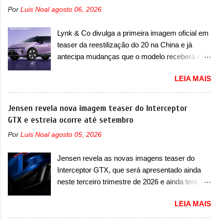
assim como outros esportivos recentemente
arrancando corações em nosso mercado. Os
Por
Luis Noal
agosto 06, 2026
tiveram, como o Porsche 911 Dakar e o...
importados que mais se destacaram nas
Lamborghini Huracán Sterrato. E o modelo
vendas em 1994 foram o Renault R19 que
Lynk & Co divulga a primeira imagem oficial em
italiano tem grande parte no desenvolvimento
vinha em 3 versões de carroceria, sendo duas
teaser da reestilização do 20 na China e já
do Dune. Baseado no Huracán, o Dune nasce
do hatch e o sedan, a famosa Kia Besta, o Vol...
antecipa mudanças que o modelo receberá em
com uma proposta similar ao que a marca
sua dianteira A Lynk & Co confirmou que vai
apresentou com o Sterrato, mas com um
LEIA MAIS
apresentar na China as primeiras mudanças
design ainda mais Mad Max – algo
para o Z20, um misto de hatch com SUV que é
característico da Rezvani. Junto com as
vendido no mercado chinês desde o
Jensen revela nova imagem teaser do Interceptor
imagens, a marca já confirmou que o Dune será
lançamento, em 2024. Agora, o modelo passará
GTX e estreia ocorre até setembro
um carro muito exclusivo. Ao todo, serão
por sua primeira mudança visual e também
apenas sete unidades produzidas... para todo
Por
Luis Noal
agosto 05, 2026
mudará de nome. Vendido na Europa como 02
mundo, ou seja, limitado demais. Ele será
e Z20 na China, o elétrico passará a ser
equipado com um motor V10 Supercharger
Jensen revela as novas imagens teaser do
vendido na China apenas como ‘20’. Junto das
capaz de desenvolver cerca de 800cv que
Interceptor GTX, que será apresentado ainda
mudanças visuais, a marca confirmou que ele
separou a performance exótica da aventura i...
neste terceiro trimestre de 2026 e ainda terá
pode ser um dos primeiros produtos da
uma versão destinada para as pistas A Jensen
empresa a usar um novo motor elétrico.
LEIA MAIS
International Automotive (abreviação de JIA)
Chamado de ’16 em 1’, também chamado de
apresentou uma nova imagem teaser que