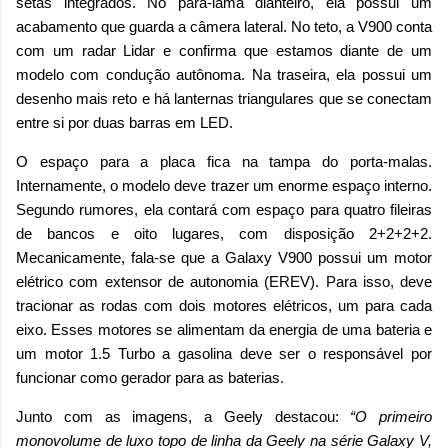
setas integrados. No para-lama dianteiro, ela possui um
acabamento que guarda a câmera lateral. No teto, a V900 conta
com um radar Lidar e confirma que estamos diante de um
modelo com condução autônoma. Na traseira, ela possui um
desenho mais reto e há lanternas triangulares que se conectam
entre si por duas barras em LED.
O espaço para a placa fica na tampa do porta-malas.
Internamente, o modelo deve trazer um enorme espaço interno.
Segundo rumores, ela contará com espaço para quatro fileiras
de bancos e oito lugares, com disposição 2+2+2+2.
Mecanicamente, fala-se que a Galaxy V900 possui um motor
elétrico com extensor de autonomia (EREV). Para isso, deve
tracionar as rodas com dois motores elétricos, um para cada
eixo. Esses motores se alimentam da energia de uma bateria e
um motor 1.5 Turbo a gasolina deve ser o responsável por
funcionar como gerador para as baterias.
Junto com as imagens, a Geely destacou:
“O primeiro
monovolume de luxo topo de linha da Geely na série Galaxy V,