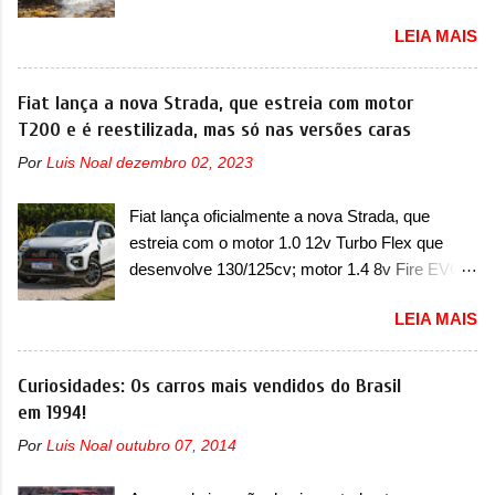
possível substituição do motor do ventilador A
série de outras marcas de compactos, como
LEIA MAIS
Jeep convocou no dia 10 de outubro de 2025
BYD Dolphin e Geely EX2. Visualmente, o A05
um chamado que envolve os proprietários do
conta com um design já visto por outros
Grand Cherokee 4xe, em sua versão única
Fiat lança a nova Strada, que estreia com motor
modelos da marca, em especial do SUV
Limited, com unidades de ano/modelo 2023 e
T200 e é reestilizada, mas só nas versões caras
compacto A10. Basicamente sendo o hatch do
2024. A marca norte-americana diz que as
SUV, o A05 nasce com um design que está
Por
Luis Noal
dezembro 02, 2023
unidades afetadas precisam retornar a uma
bastante vinculado ao SUV. Na dianteira, ele
concessionária mais próxima para a solução de
possui faróis com um desenho mais retangular,
Fiat lança oficialmente a nova Strada, que
dois problemas. O primeiro deles será uma
com um pequeno prolongamento para as
estreia com o motor 1.0 12v Turbo Flex que
atualização do software do módulo de controle
laterais. Os faróis cont...
desenvolve 130/125cv; motor 1.4 8v Fire EVO
da bateria (AHCP e HCP). Para alguns veículos
Flex morre na picape A Fiat apresentou
envolvidos, também, será realizada a
LEIA MAIS
oficialmente a nova Strada, que aparece com
verificação e, se necessário, a substituição do
mudanças visuais e com uma nova opção de
motor do ventilador HVAC (aquecimento,
motor. Depois da picape compacta receber o
Curiosidades: Os carros mais vendidos do Brasil
ventilação e ar-condicionado). A marca também
câmbio automático CVT no ano passado, a Fiat
em 1994!
confirmou que “foi identificada a possibilidade de
apresentou mudanças visuais e a estreia do
uma sobrecarga do microprocessador do
Por
Luis Noal
outubro 07, 2014
motor 1.0 12v Turbo Flex, conhecido como
Módulo de Controle da Bateria (BPCM), que
T200. Praticamente sem concorrentes, a Fiat
poderá causar a perda de força motriz,