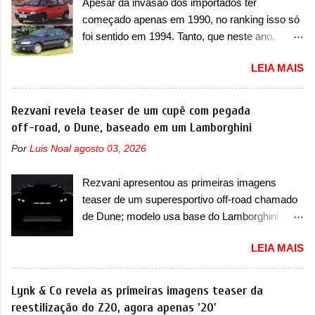
Apesar da invasão dos importados ter
Strada soube ser mutável com avanços
requerendo a atualização do software do
começado apenas em 1990, no ranking isso só
importantes que a concorrência nunca
modulo de...
foi sentido em 1994. Tanto, que neste ano,
conseguiu acompanhar e agora ela abre uma
possuem 9 carros inéditos nesse segmento, ao
distância ainda maior com a chegada do motor
LEIA MAIS
começar pelo Chevrolet Corsa, o mais
T200, que estreou nos irmãos Pulse e
destacado deles no ranking que perdurou no
Fastback. "A Fiat Strada é mais do que uma
nosso mercado até início de 2012 e com
Rezvani revela teaser de um cupê com pegada
picape, é uma verdadeira revolução no
certeza foi um grandioso lançamento da
off-road, o Dune, baseado em um Lamborghini
mercado automotivo. Há alguns anos era
Chevrolet que assustou a concorrência. Nesse
improvável pensar que uma picape chagaria ao
Por
Luis Noal
agosto 03, 2026
ano também era lançada a nova geração do
topo do mercado brasileiro, algo que só a
Volkswagen Gol que depois de 14 anos
Strada fez. Mais do que isso: ela é a prova viva
Rezvani apresentou as primeiras imagens
ganhava uma nova geração feita do zero,
que time que está ganhando se mexe sim. Ao
teaser de um superesportivo off-road chamado
apelidada de "Bolinha" por suas formas
longo da sua história, ela...
de Dune; modelo usa base do Lamborghini
arredondadas. Além do Gol, outro Volkswagen
Urus e proposta do Sterrato A Rezvani
fazia sua estréia no mercado. Era o Pointer,
LEIA MAIS
apresentou as primeiras imagens teaser de um
versão hatchback do Logus que chegava
novo superesportivo que vai oferecer aos seus
depois de um ano de atraso. A invasão de 1994
consumidores. Trata-se do Dune, um cupê
Lynk & Co revela as primeiras imagens teaser da
foi marcava pelos franceses, alemães,
superesportivo que terá uma proposta off-road
reestilização do Z20, agora apenas '20'
japoneses e coreanos que chegaram