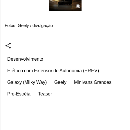
Fotos: Geely / divulgação
Desenvolvimento
Elétrico com Extensor de Autonomia (EREV)
Galaxy (Milky Way)
Geely
Minivans Grandes
Pré-Estréia
Teaser
C
o
m