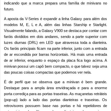
indicando que a marca prepara uma família de minivans no
futuro.
A aposta da V-Series é expandir a linha Galaxy para além dos
modelos M, E, L e A, além das linhas Starship e Starlight.
Visualmente falando, a Galaxy V900 se destaca por contar com
faróis divididos em dois andares, sendo a parte superior com
luzes diurnas (DRL) em LED que atravessa toda a dianteira.
Os faróis principais ficam na parte inferior, junto com a entrada
de ar escondida por barras horizontais. Há mais uma entrada
de ar inferior, enquanto o espaço da placa fica logo acima. A
minivan possui um capô bem compacto, o que talvez seja uma
das poucas coisas compactas que podemos ver nela.
É de perfil que se observa que a minivan é bem grande.
Destaque para a ampla área envidraçada e para a enorme
porta corrediça para as portas traseiras. As maçanetas retráteis
(pop-up) lado a lado das portas dianteiras e traseiras. Os
retrovisores possuem base nas portas e há repetidores de