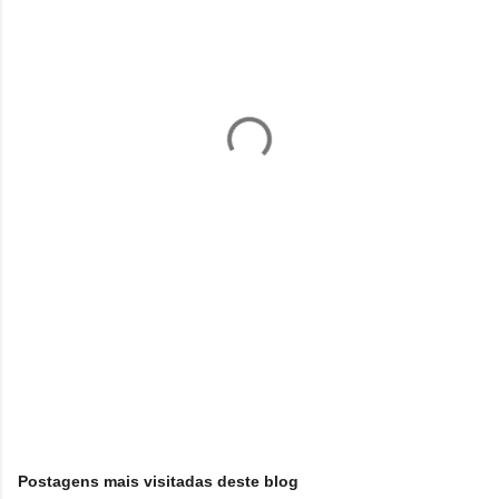
e
n
t
á
r
i
o
s
Postagens mais visitadas deste blog