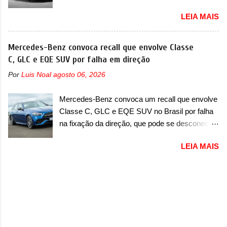
substituído A Fiat convocou um recall no dia 24
(MIMIT). Estiveram presentes Emanuele
LEIA MAIS
de outubro de 2025 que envolve os proprietários
Cappellano, Diretor de Operações da Stellantis
da Strada no Brasil. O chamado envolve
Enlarged Europe, que foi o responsável por
unidades com ano/modelo 2026 da picape
Mercedes-Benz convoca recall que envolve Classe
antecipar o lançamento. O novo modelo teve
compacta e envolve todas as versões com este
C, GLC e EQE SUV por falha em direção
uma imagem que mostra a traseira do SUV,
ano/modelo. A marca fala que as unidades
onde aparece um pouco das lanternas, que
Por
Luis Noal
agosto 06, 2026
afetadas precisam retornar a uma
serão horizontais e invadem a tampa do porta-
concessionária para solucionar uma falha no
malas. As lanternas possuem uma iluminação
Mercedes-Benz convoca um recall que envolve
airbag do motorista, que precisará ser
horizontal. No para-lama traseiro, se n...
Classe C, GLC e EQE SUV no Brasil por falha
substituído porque pode ter sido produzido de
na fixação da direção, que pode se desconectar
forma errada. O serviço já pode ser solucionado
em casos sérios A Mercedes-Benz convocou
em uma concessionária da marca, sem custo.
LEIA MAIS
em outubro de 2025 um recall que envolve o trio
Em comunicado, a Fiat disse que “foi
de modelos formado pelo Classe C, GLC e
identificada a possibilidade de haver
EQE SUV. De acordo com informações, o
inconsistência no processo de fabricação da
chamado envolve unidades com ano/modelo
bolsa Airbag lado motorista que, em caso de
que varia de 2023, 2024 e 2025, dependendo do
colisão que demande a sua deflagração, poderá
modelo. A falha está na fixação da direção, que
levar a falha na dinâmica de sua abertura,
pode se voltar em alguns casos mais extremos.
potencializando a ocorrência de dano físico